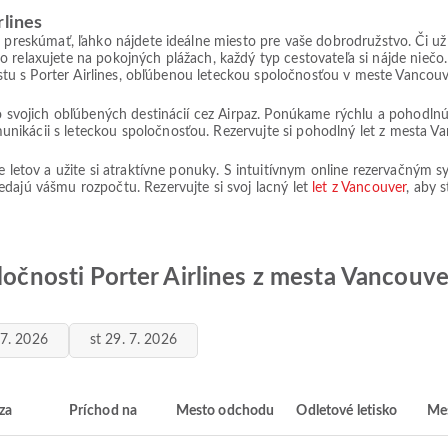
rlines
e preskúmať, ľahko nájdete ideálne miesto pre vaše dobrodružstvo. Či u
o relaxujete na pokojných plážach, každý typ cestovateľa si nájde nieč
cestu s Porter Airlines, obľúbenou leteckou spoločnosťou v meste Vancouv
do svojich obľúbených destinácií cez Airpaz. Ponúkame rýchlu a pohodlnú
ikácii s leteckou spoločnosťou. Rezervujte si pohodlný let z mesta Va
ie letov a užite si atraktívne ponuky. S intuitívnym online rezervačným
dajú vášmu rozpočtu. Rezervujte si svoj lacný let
let z Vancouver
, aby s
oločnosti Porter Airlines z mesta Vancouve
 7. 2026
st 29. 7. 2026
za
Príchod na
Mesto odchodu
Odletové letisko
Mes