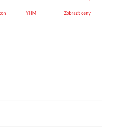
ton
YHM
Zobraziť ceny