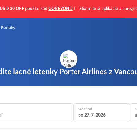
USD 30 OFF
použite kód
GOBEYOND
! - Stiahnite si aplikáciu a zaregis
Ponuky
dite lacné letenky Porter Airlines z Vanco
Odchod
N
po 27. 7. 2026
u