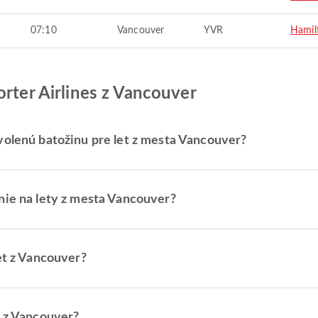
07:10
Vancouver
YVR
Hamil
orter Airlines z Vancouver
volenú batožinu pre let z mesta Vancouver?
nie na lety z mesta Vancouver?
et z Vancouver?
y z Vancouver?