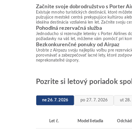
Začnite svoje dobrodružstvo s Porter Ai
Existuje mnoho turistických destinácií, ktoré môžet
pulzujúce mestské centrá prekypujúce kultúrou aleb
ideálna destinácia vzdialená len let. Začnite svoju 
Pohodlná rezervačná služba
Jednoducho si rezervujte letenky s Porter Airlines 
požiadavky na váš let, môžeme vám pomôcť pri komun
Bezkonkurenčné ponuky od Airpaz
Urobte z Airpazu svoju najlepšiu voľbu pre rezervác
porovnávať a zabezpečovať lacné lety, ktoré zodpove
neprekonateľné úspory.
Pozrite si letový poriadok sp
ne 26. 7. 2026
po 27. 7. 2026
ut 28.
Let č.
Model lietadla
Odchád