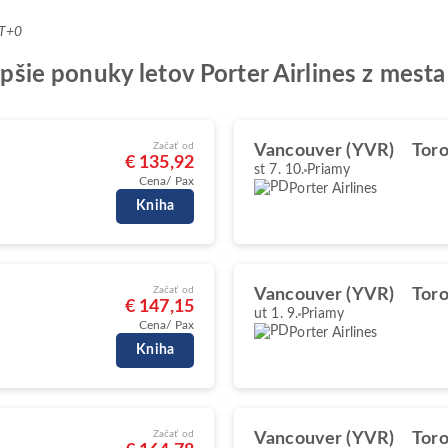
MT+0
lepšie ponuky letov Porter Airlines z mes
Začať od
Vancouver (YVR)
Toro
€ 135,92
st 7. 10.
Priamy
Cena/ Pax
Porter Airlines
Kniha
Začať od
Vancouver (YVR)
Toro
€ 147,15
ut 1. 9.
Priamy
Cena/ Pax
Porter Airlines
Kniha
Začať od
Vancouver (YVR)
Toro