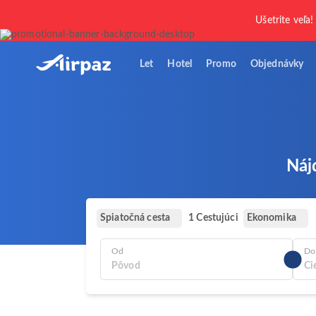
Ušetrite veľa!
Let
Hotel
Promo
Objednávky
Náj
Spiatočná cesta
Ekonomika
1 Cestujúci
Od
Do