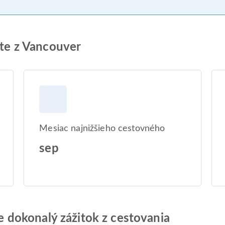
ete z Vancouver
Mesiac najnižšieho cestovného
sep
jte dokonalý zážitok z cestovania