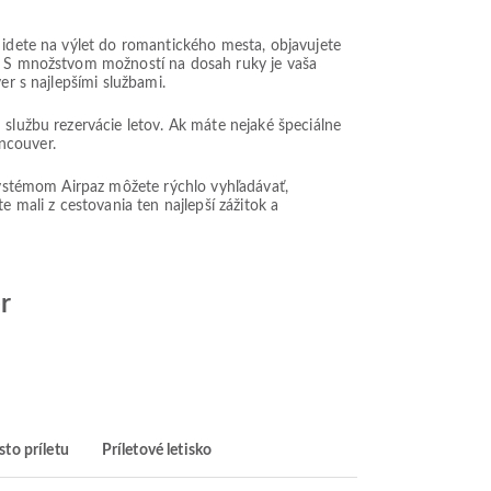
ž idete na výlet do romantického mesta, objavujete
o. S množstvom možností na dosah ruky je vaša
er s najlepšími službami.
 službu rezervácie letov. Ak máte nejaké špeciálne
ncouver.
 systémom Airpaz môžete rýchlo vyhľadávať,
te mali z cestovania ten najlepší zážitok a
r
to príletu
Príletové letisko