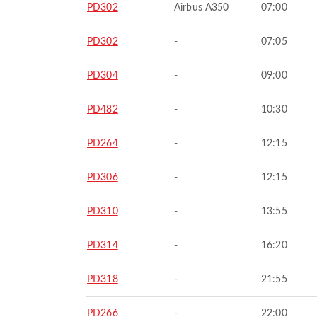
PD302
Airbus A350
07:00
PD302
-
07:05
PD304
-
09:00
PD482
-
10:30
PD264
-
12:15
PD306
-
12:15
PD310
-
13:55
PD314
-
16:20
PD318
-
21:55
PD266
-
22:00