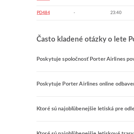
PD484
-
23:40
Často kladené otázky o lete P
Poskytuje spoločnosť Porter Airlines po
Poskytuje Porter Airlines online odbave
Ktoré sú najobľúbenejšie letiská pre odl
Ktoré sú najobľúbenejšie letiskové tras