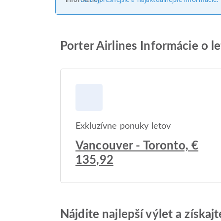
čo najpresnejšie a najaktuálnejšie informácie.
Porter Airlines Informácie o l
Exkluzívne ponuky letov
Vancouver - Toronto, €
135,92
Nájdite najlepší výlet a získa