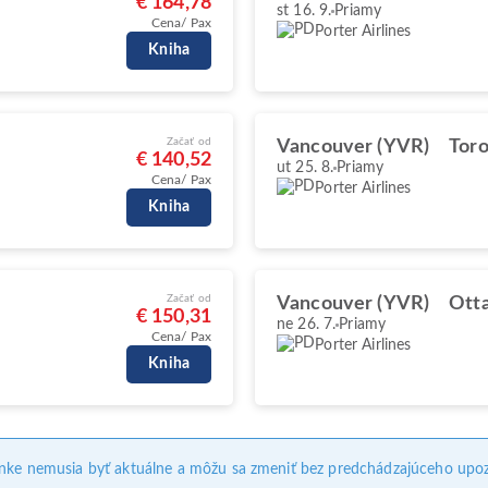
€ 164,78
st 16. 9.
Priamy
Cena/ Pax
Porter Airlines
Kniha
Začať od
Vancouver (YVR)
Toro
€ 140,52
ut 25. 8.
Priamy
Cena/ Pax
Porter Airlines
Kniha
Začať od
Vancouver (YVR)
Ott
€ 150,31
ne 26. 7.
Priamy
Cena/ Pax
Porter Airlines
Kniha
ánke nemusia byť aktuálne a môžu sa zmeniť bez predchádzajúceho upoz