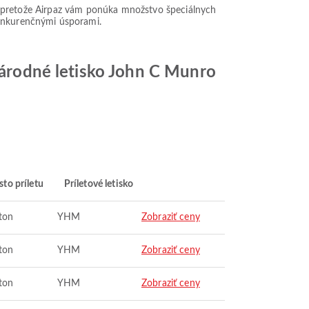
čet, pretože Airpaz vám ponúka množstvo špeciálnych
konkurenčnými úsporami.
inárodné letisko John C Munro
to príletu
Príletové letisko
ton
YHM
Zobraziť ceny
ton
YHM
Zobraziť ceny
ton
YHM
Zobraziť ceny