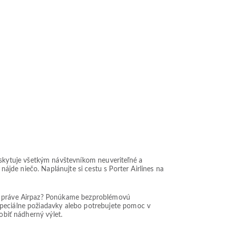
skytuje všetkým návštevníkom neuveriteľné a
jde niečo. Naplánujte si cestu s Porter Airlines na
ečo práve Airpaz? Ponúkame bezproblémovú
špeciálne požiadavky alebo potrebujete pomoc v
obiť nádherný výlet.