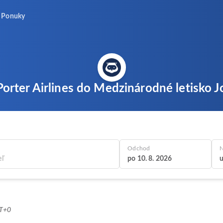
Ponuky
 Porter Airlines do Medzinárodné letisko
Odchod
N
po 10. 8. 2026
u
MT+0