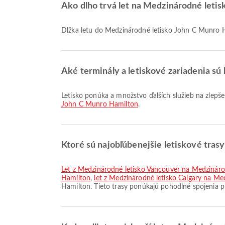
Ako dlho trvá let na Medzinárodné letis
Dĺžka letu do Medzinárodné letisko John C Munro 
Aké terminály a letiskové zariadenia sú
Letisko ponúka a množstvo ďalších služieb na zlepš
John C Munro Hamilton
.
Ktoré sú najobľúbenejšie letiskové tra
let z Medzinárodné letisko Vancouver na Medzinár
Hamilton
,
let z Medzinárodné letisko Calgary na M
Hamilton. Tieto trasy ponúkajú pohodlné spojenia p