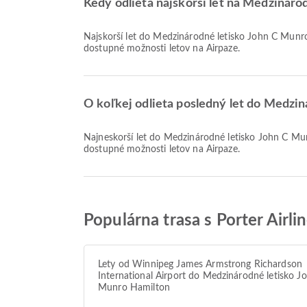
Kedy odlieta najskorší let na Medzinár
Najskorší let do Medzinárodné letisko John C Munro Hamilton so spoločnosťou Porter Airlines odlieta o 10:30. Môžete si pozrieť tento letový poriadok a porovnať ďalšie
dostupné možnosti letov na Airpaze.
O koľkej odlieta posledný let do Medzin
Najneskorší let do Medzinárodné letisko John C Munro Hamilton so spoločnosťou Porter Airlines odlieta o 23:40. Môžete si pozrieť tento letový poriadok a porovnať ďalšie
dostupné možnosti letov na Airpaze.
Populárna trasa s Porter Airl
Lety od Winnipeg James Armstrong Richardson
International Airport do Medzinárodné letisko J
Munro Hamilton