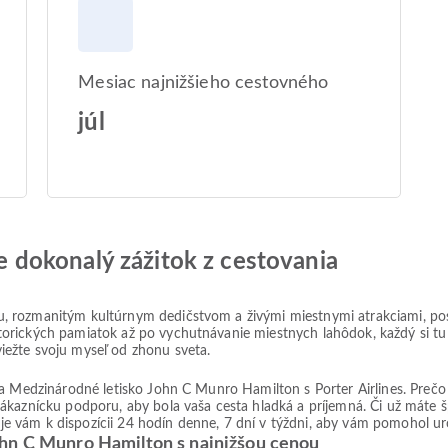
Mesiac najnižšieho cestovného
júl
jte dokonalý zážitok z cestovania
, rozmanitým kultúrnym dedičstvom a živými miestnymi atrakciami, po
rických pamiatok až po vychutnávanie miestnych lahôdok, každý si tu ná
iežte svoju myseľ od zhonu sveta.
 na Medzinárodné letisko John C Munro Hamilton s Porter Airlines. Pr
ákaznícku podporu, aby bola vaša cesta hladká a príjemná. Či už máte 
m je vám k dispozícii 24 hodín denne, 7 dní v týždni, aby vám pomohol ur
ohn C Munro Hamilton s najnižšou cenou