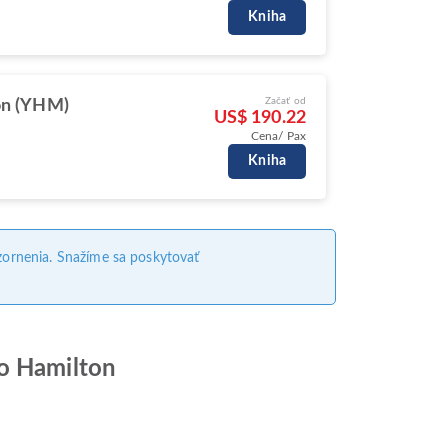
Kniha
Začať od
on (YHM)
US$ 190.22
Cena/ Pax
Kniha
ornenia. Snažíme sa poskytovať
ro Hamilton