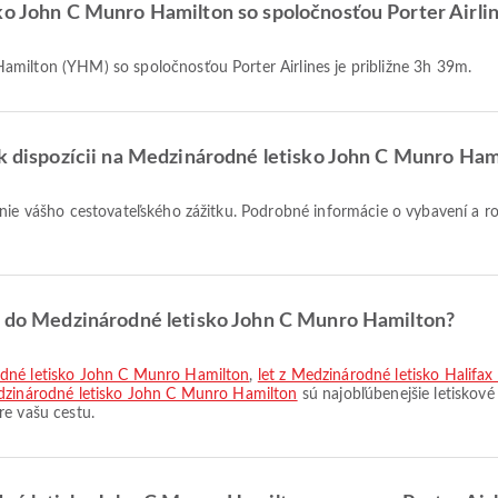
ko John C Munro Hamilton so spoločnosťou Porter Airli
Hamilton (YHM) so spoločnosťou Porter Airlines je približne 3h 39m.
 k dispozícii na Medzinárodné letisko John C Munro Ham
enie vášho cestovateľského zážitku. Podrobné informácie o vybavení a r
sy do Medzinárodné letisko John C Munro Hamilton?
odné letisko John C Munro Hamilton
,
let z Medzinárodné letisko Halifa
edzinárodné letisko John C Munro Hamilton
sú najobľúbenejšie letiskov
re vašu cestu.