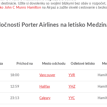
nej destinácie. Užite si dovolenku so svojimi blízkymi bez obáv o rozpo
isko John C Munro Hamilton
na Airpaz a zažite skvelé cestovanie s bez
oločnosti Porter Airlines na letisko Medz
za
Príchod na
Mesto odchodu
Odletové letisko
Mes
18:00
Vancouver
YVR
Hamil
12:59
Halifax
YHZ
Hamil
23:13
Calgary
YYC
Hamil