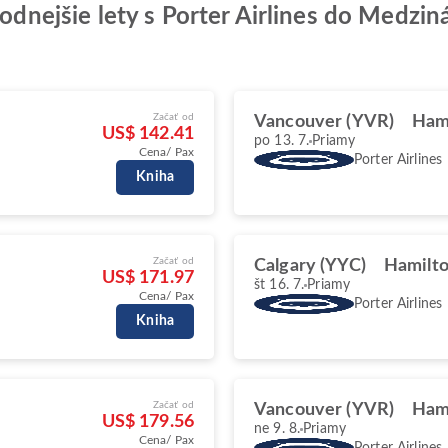
ýhodnejšie lety s Porter Airlines do Medz
Začať od
Vancouver (YVR)
Ham
US$ 142.41
po 13. 7.
Priamy
Cena/ Pax
Porter Airlines
Kniha
Začať od
Calgary (YYC)
Hamilt
US$ 171.97
št 16. 7.
Priamy
Cena/ Pax
Porter Airlines
Kniha
Začať od
Vancouver (YVR)
Ham
US$ 179.56
ne 9. 8.
Priamy
Cena/ Pax
Porter Airlines