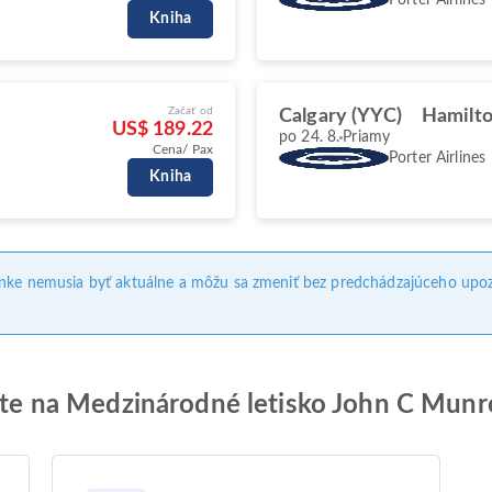
Kniha
Začať od
Calgary (YYC)
Hamilt
US$ 189.22
po 24. 8.
Priamy
Cena/ Pax
Porter Airlines
Kniha
ánke nemusia byť aktuálne a môžu sa zmeniť bez predchádzajúceho upoz
 lete na Medzinárodné letisko John C Mun