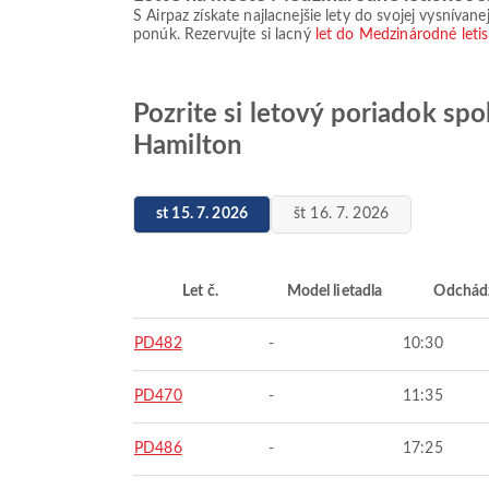
S Airpaz získate najlacnejšie lety do svojej vysníva
ponúk. Rezervujte si lacný
let do Medzinárodné let
Pozrite si letový poriadok sp
Hamilton
st 15. 7. 2026
št 16. 7. 2026
Let č.
Model lietadla
Odchád
PD482
-
10:30
PD470
-
11:35
PD486
-
17:25