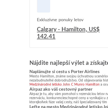
Exkluzívne ponuky letov
Calgary - Hamilton, US$
142.41
Nájdite najlepší výlet a získa
Naplánujte si cestu s Porter Airlines
Mesto Hamilton, známe svojou úchvatnou scenériou
nezabudnuteľné dobrodružstvo. Od objavovania histo
Medzinárodné letisko John C Munro Hamilton
a osv
Airpaz ako váš cestovný partner
Airpaz je tu, aby vám pomohol s rezerváciou letov
rezerváciu, konkurencieschopné ceny a vynikajúcu z
ktorejkoľvek fáze vašej cesty, náš špecializovaný tí
Leťte na mesto Medzinárodné letisko J