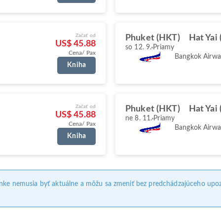
Začať od
Phuket (HKT)
Hat Yai
US$ 45.88
so 12. 9.
Priamy
Cena/ Pax
Bangkok Airwa
Kniha
Začať od
Phuket (HKT)
Hat Yai
US$ 45.88
ne 8. 11.
Priamy
Cena/ Pax
Bangkok Airwa
Kniha
ánke nemusia byť aktuálne a môžu sa zmeniť bez predchádzajúceho upoz