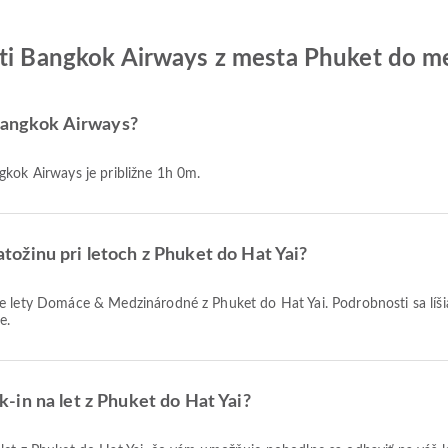
sti Bangkok Airways z mesta Phuket do me
 Bangkok Airways?
gkok Airways je približne 1h 0m.
ožinu pri letoch z Phuket do Hat Yai?
e.
in na let z Phuket do Hat Yai?