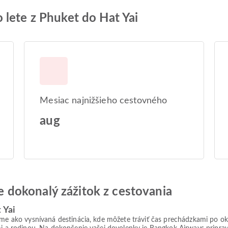
 lete z Phuket do Hat Yai
Mesiac najnižšieho cestovného
aug
jte dokonalý zážitok z cestovania
 Yai
áme ako vysnívaná destinácia, kde môžete tráviť čas prechádzkami po ok