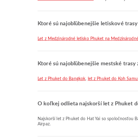
Ktoré sú najobľúbenejšie letiskové trasy
let z Medzinárodné letisko Phuket na Medzinárodné 
Ktoré sú najobľúbenejšie mestské trasy
let z Phuket do Bangkok
,
let z Phuket do Koh Sam
O koľkej odlieta najskorší let z Phuket
Najskorší let z Phuket do Hat Yai so spoločnosťou Bangkok Airways odlieta o 20:35. Tento letový poriadok si môžete pozrieť a porovnať ďalšie dostupné možnosti letov na
Airpaz.