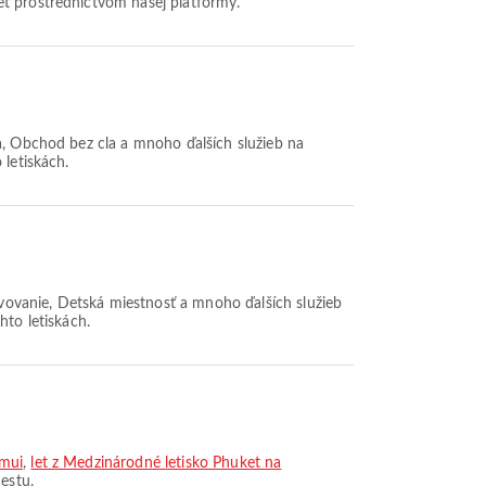
et prostredníctvom našej platformy.
a, Obchod bez cla a mnoho ďalších služieb na
 letiskách.
ravovanie, Detská miestnosť a mnoho ďalších služieb
hto letiskách.
amui
,
let z Medzinárodné letisko Phuket na
estu.