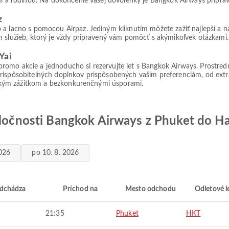
mi a rodinou. Na dokončenie vašej dovolenky je Bangkok Airways priprave
z
a lacno s pomocou Airpaz. Jediným kliknutím môžete zažiť najlepší a na
 služieb, ktorý je vždy pripravený vám pomôcť s akýmikoľvek otázkami. 
Yai
ie promo akcie a jednoducho si rezervujte let s Bangkok Airways. Prostre
rispôsobiteľných doplnkov prispôsobených vašim preferenciám, od extra 
eľským zážitkom a bezkonkurenčnými úsporami.
oločnosti Bangkok Airways z Phuket do Ha
2026
po 10. 8. 2026
dchádza
Príchod na
Mesto odchodu
Odletové l
21:35
Phuket
HKT