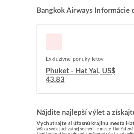
Bangkok Airways Informácie o
Exkluzívne ponuky letov
Phuket - Hat Yai, US$
43.83
Nájdite najlepší výlet a získa
Vychutnajte si úžasnú krajinu mesta Hat
Vďaka svojej úchvatnej scenérii je mesto Hat Yai zn