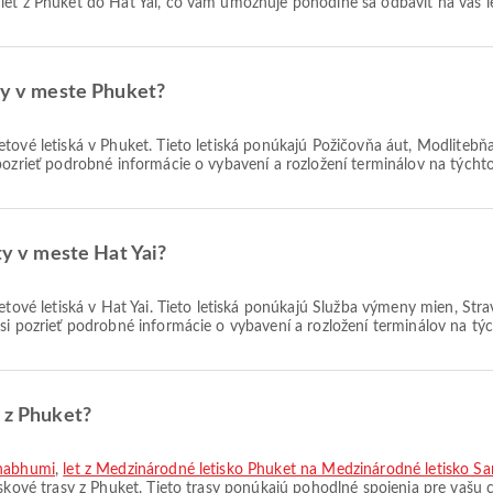
 let z Phuket do Hat Yai, čo vám umožňuje pohodlne sa odbaviť na váš l
ety v meste Phuket?
etové letiská v Phuket. Tieto letiská ponúkajú Požičovňa áut, Modlitebň
pozrieť podrobné informácie o vybavení a rozložení terminálov na týchto
ety v meste Hat Yai?
letové letiská v Hat Yai. Tieto letiská ponúkajú Služba výmeny mien, St
si pozrieť podrobné informácie o vybavení a rozložení terminálov na týc
y z Phuket?
rnabhumi
,
let z Medzinárodné letisko Phuket na Medzinárodné letisko S
iskové trasy z Phuket. Tieto trasy ponúkajú pohodlné spojenia pre vašu c