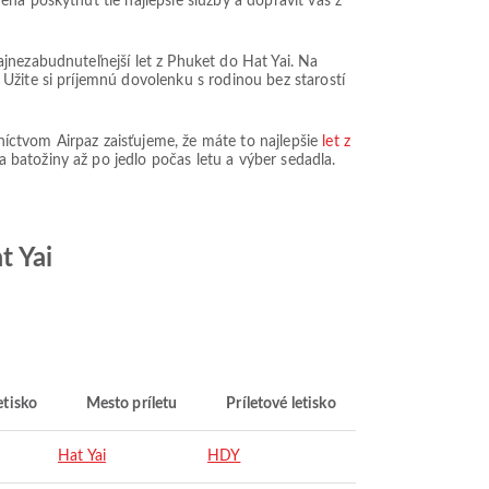
ná poskytnúť tie najlepšie služby a dopraviť vás z
jnezabudnuteľnejší let z Phuket do Hat Yai. Na
Užite si príjemnú dovolenku s rodinou bez starostí
dníctvom Airpaz zaisťujeme, že máte to najlepšie
let z
batožiny až po jedlo počas letu a výber sedadla.
t Yai
etisko
Mesto príletu
Príletové letisko
Hat Yai
HDY