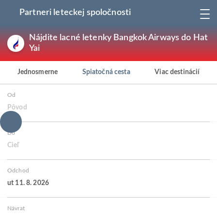
Partneri leteckej spoločnosti
Nájdite lacné letenky Bangkok Airways do Hat
Yai
Jednosmerne
Spiatočná cesta
Viac destinácií
Od
Pôvod
Do
Cieľ
Odchod
ut 11. 8. 2026
Návrat