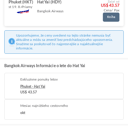
Phuket (HKT)
Hat Yai (HDY)
Začať od
US$ 43.57
st 19. 8.
Priamy
Cena/ Pax
Bangkok Airways
Kniha
Upozorňujeme, že ceny uvedené na tejto stránke nemusia byť
aktuálne a môžu sa zmeniť bez predchádzajúceho upozornenia.
Snažíme sa poskytovať čo najpresnejšie a najaktuálnejšie
informácie.
Bangkok Airways Informácie o lete do Hat Yai
Exkluzívne ponuky letov
Phuket - Hat Yai
US$ 43.57
Mesiac najnižšieho cestovného
okt