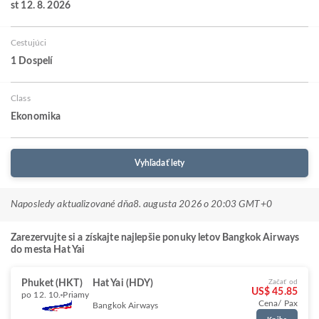
st 12. 8. 2026
Cestujúci
1 Dospelí
Class
Ekonomika
Vyhľadať lety
Naposledy aktualizované dňa
8. augusta 2026 o 20:03 GMT+0
Zarezervujte si a získajte najlepšie ponuky letov Bangkok Airways
do mesta Hat Yai
Phuket (HKT)
Hat Yai (HDY)
Začať od
US$ 45.85
po 12. 10.
Priamy
Cena/ Pax
Bangkok Airways