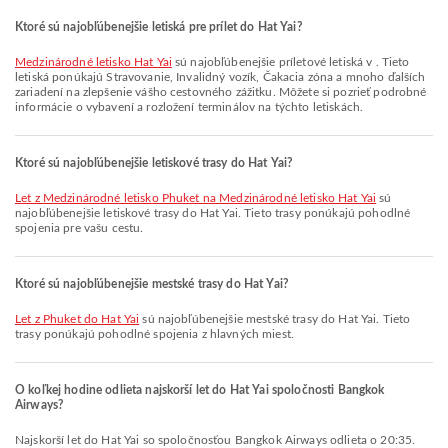
Ktoré sú najobľúbenejšie letiská pre prílet do Hat Yai?
Medzinárodné letisko Hat Yai
sú najobľúbenejšie príletové letiská v . Tieto
letiská ponúkajú Stravovanie, Invalidný vozík, Čakacia zóna a mnoho ďalších
zariadení na zlepšenie vášho cestovného zážitku. Môžete si pozrieť podrobné
informácie o vybavení a rozložení terminálov na týchto letiskách.
Ktoré sú najobľúbenejšie letiskové trasy do Hat Yai?
let z Medzinárodné letisko Phuket na Medzinárodné letisko Hat Yai
sú
najobľúbenejšie letiskové trasy do Hat Yai. Tieto trasy ponúkajú pohodlné
spojenia pre vašu cestu.
Ktoré sú najobľúbenejšie mestské trasy do Hat Yai?
let z Phuket do Hat Yai
sú najobľúbenejšie mestské trasy do Hat Yai. Tieto
trasy ponúkajú pohodlné spojenia z hlavných miest.
O koľkej hodine odlieta najskorší let do Hat Yai spoločnosti Bangkok
Airways?
Najskorší let do Hat Yai so spoločnosťou Bangkok Airways odlieta o 20:35.