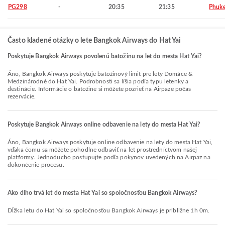
PG298
-
20:35
21:35
Phuke
Často kladené otázky o lete Bangkok Airways do Hat Yai
Poskytuje Bangkok Airways povolenú batožinu na let do mesta Hat Yai?
Áno, Bangkok Airways poskytuje batožinový limit pre lety Domáce &
Medzinárodné do Hat Yai. Podrobnosti sa líšia podľa typu letenky a
destinácie. Informácie o batožine si môžete pozrieť na Airpaze počas
rezervácie.
Poskytuje Bangkok Airways online odbavenie na lety do mesta Hat Yai?
Áno, Bangkok Airways poskytuje online odbavenie na lety do mesta Hat Yai,
vďaka čomu sa môžete pohodlne odbaviť na let prostredníctvom našej
platformy. Jednoducho postupujte podľa pokynov uvedených na Airpaz na
dokončenie procesu.
Ako dlho trvá let do mesta Hat Yai so spoločnosťou Bangkok Airways?
Dĺžka letu do Hat Yai so spoločnosťou Bangkok Airways je približne 1h 0m.