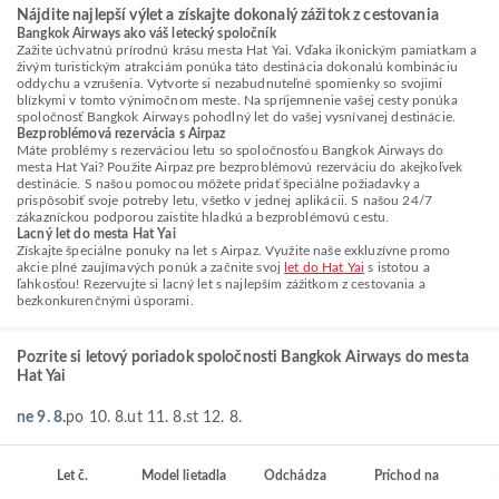
Nájdite najlepší výlet a získajte dokonalý zážitok z cestovania
Bangkok Airways ako váš letecký spoločník
Zažite úchvatnú prírodnú krásu mesta Hat Yai. Vďaka ikonickým pamiatkam a
živým turistickým atrakciám ponúka táto destinácia dokonalú kombináciu
oddychu a vzrušenia. Vytvorte si nezabudnuteľné spomienky so svojimi
blízkymi v tomto výnimočnom meste. Na spríjemnenie vašej cesty ponúka
spoločnosť Bangkok Airways pohodlný let do vašej vysnívanej destinácie.
Bezproblémová rezervácia s Airpaz
Máte problémy s rezerváciou letu so spoločnosťou Bangkok Airways do
mesta Hat Yai? Použite Airpaz pre bezproblémovú rezerváciu do akejkoľvek
destinácie. S našou pomocou môžete pridať špeciálne požiadavky a
prispôsobiť svoje potreby letu, všetko v jednej aplikácii. S našou 24/7
zákazníckou podporou zaistite hladkú a bezproblémovú cestu.
Lacný let do mesta Hat Yai
Získajte špeciálne ponuky na let s Airpaz. Využite naše exkluzívne promo
akcie plné zaujímavých ponúk a začnite svoj
let do Hat Yai
s istotou a
ľahkosťou! Rezervujte si lacný let s najlepším zážitkom z cestovania a
bezkonkurenčnými úsporami.
Pozrite si letový poriadok spoločnosti Bangkok Airways do mesta
Hat Yai
ne 9. 8.
po 10. 8.
ut 11. 8.
st 12. 8.
Let č.
Model lietadla
Odchádza
Príchod na