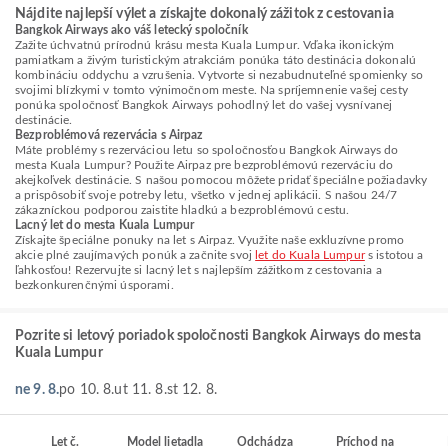
Nájdite najlepší výlet a získajte dokonalý zážitok z cestovania
Bangkok Airways ako váš letecký spoločník
Zažite úchvatnú prírodnú krásu mesta Kuala Lumpur. Vďaka ikonickým
pamiatkam a živým turistickým atrakciám ponúka táto destinácia dokonalú
kombináciu oddychu a vzrušenia. Vytvorte si nezabudnuteľné spomienky so
svojimi blízkymi v tomto výnimočnom meste. Na spríjemnenie vašej cesty
ponúka spoločnosť Bangkok Airways pohodlný let do vašej vysnívanej
destinácie.
Bezproblémová rezervácia s Airpaz
Máte problémy s rezerváciou letu so spoločnosťou Bangkok Airways do
mesta Kuala Lumpur? Použite Airpaz pre bezproblémovú rezerváciu do
akejkoľvek destinácie. S našou pomocou môžete pridať špeciálne požiadavky
a prispôsobiť svoje potreby letu, všetko v jednej aplikácii. S našou 24/7
zákazníckou podporou zaistite hladkú a bezproblémovú cestu.
Lacný let do mesta Kuala Lumpur
Získajte špeciálne ponuky na let s Airpaz. Využite naše exkluzívne promo
akcie plné zaujímavých ponúk a začnite svoj
let do Kuala Lumpur
s istotou a
ľahkosťou! Rezervujte si lacný let s najlepším zážitkom z cestovania a
bezkonkurenčnými úsporami.
Pozrite si letový poriadok spoločnosti Bangkok Airways do mesta
Kuala Lumpur
ne 9. 8.
po 10. 8.
ut 11. 8.
st 12. 8.
Let č.
Model lietadla
Odchádza
Príchod na