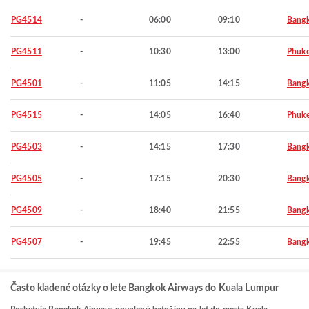
PG4514
-
06:00
09:10
Bang
PG4511
-
10:30
13:00
Phuke
PG4501
-
11:05
14:15
Bang
PG4515
-
14:05
16:40
Phuke
PG4503
-
14:15
17:30
Bang
PG4505
-
17:15
20:30
Bang
PG4509
-
18:40
21:55
Bang
PG4507
-
19:45
22:55
Bang
Často kladené otázky o lete Bangkok Airways do Kuala Lumpur