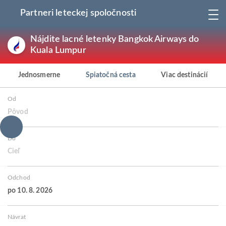
Partneri leteckej spoločnosti
Nájdite lacné letenky Bangkok Airways do
Kuala Lumpur
Jednosmerne
Spiatočná cesta
Viac destinácií
Od
Pôvod
Do
Cieľ
Odchod
po 10. 8. 2026
Návrat