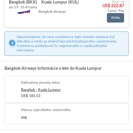
Bangkok (BKK)
Kuala Lumpur (KUL)
Začať od
US$ 222.87
po 19. 10.
Priamy
Cena/ Pax
Bangkok Airways
Kniha
Upozorňujeme, že ceny uvedené na tejto stránke nemusia byť
aktuálne a môžu sa zmeniť bez predchádzajúceho upozornenia.
Snažíme sa poskytovať čo najpresnejšie a najaktuálnejšie
informácie.
Bangkok Airways Informácie o lete do Kuala Lumpur
Exkluzívne ponuky letov
Bangkok - Kuala Lumpur
US$ 165.53
Mesiac najnižšieho cestovného
aug