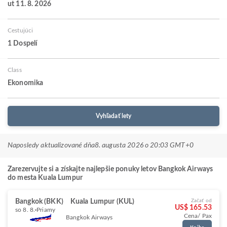
ut 11. 8. 2026
Cestujúci
1 Dospelí
Class
Ekonomika
Vyhľadať lety
Naposledy aktualizované dňa
8. augusta 2026 o 20:03 GMT+0
Zarezervujte si a získajte najlepšie ponuky letov Bangkok Airways
do mesta Kuala Lumpur
Bangkok (BKK)
Kuala Lumpur (KUL)
Začať od
US$ 165.53
so 8. 8.
Priamy
Cena/ Pax
Bangkok Airways