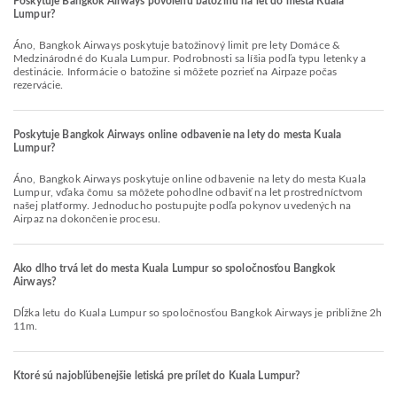
Poskytuje Bangkok Airways povolenú batožinu na let do mesta Kuala
Lumpur?
Áno, Bangkok Airways poskytuje batožinový limit pre lety Domáce &
Medzinárodné do Kuala Lumpur. Podrobnosti sa líšia podľa typu letenky a
destinácie. Informácie o batožine si môžete pozrieť na Airpaze počas
rezervácie.
Poskytuje Bangkok Airways online odbavenie na lety do mesta Kuala
Lumpur?
Áno, Bangkok Airways poskytuje online odbavenie na lety do mesta Kuala
Lumpur, vďaka čomu sa môžete pohodlne odbaviť na let prostredníctvom
našej platformy. Jednoducho postupujte podľa pokynov uvedených na
Airpaz na dokončenie procesu.
Ako dlho trvá let do mesta Kuala Lumpur so spoločnosťou Bangkok
Airways?
Dĺžka letu do Kuala Lumpur so spoločnosťou Bangkok Airways je približne 2h
11m.
Ktoré sú najobľúbenejšie letiská pre prílet do Kuala Lumpur?