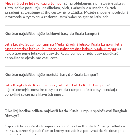
Medzinárodné letisko Kuala Lumpur
sú najobľúbenejšie príletové letiská v .
Tieto letiská ponúkajú Modlitebňa, Vlak, Parkoviská a mnoho ďalších
zariadení na zlepšenie vášho cestovného zážitku. Môžete si pozrieť podrobné
informácie o vybavení a rozložení terminálov na týchto letiskách.
Ktoré sú najobľúbenejšie letiskové trasy do Kuala Lumpur?
let z Letisko Suvarnabhumi na Medzinárodné letisko Kuala Lumpur
,
let z
Medzinárodné letisko Phuket na Medzinárodné letisko Kuala Lumpur
sú
najobľúbenejšie letiskové trasy do Kuala Lumpur. Tieto trasy ponúkajú
pohodlné spojenia pre vašu cestu.
Ktoré sú najobľúbenejšie mestské trasy do Kuala Lumpur?
let z Bangkok do Kuala Lumpur
,
let z Phuket do Kuala Lumpur
sú
najobľúbenejšie mestské trasy do Kuala Lumpur. Tieto trasy ponúkajú
pohodlné spojenia z hlavných miest.
O koľkej hodine odlieta najskorší let do Kuala Lumpur spoločnosti Bangkok
Airways?
Najskorší let do Kuala Lumpur so spoločnosťou Bangkok Airways odlieta o
05:40. Môžete si pozrieť tento letový poriadok a porovnať ďalšie dostupné