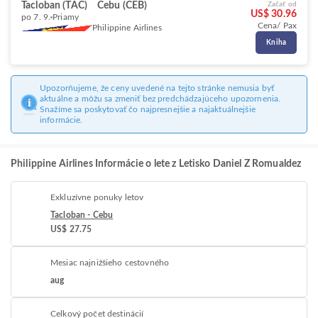
Tacloban (TAC)
Cebu (CEB)
Začať od
US$ 30.96
po 7. 9.
Priamy
Cena/ Pax
Philippine Airlines
Kniha
Upozorňujeme, že ceny uvedené na tejto stránke nemusia byť
aktuálne a môžu sa zmeniť bez predchádzajúceho upozornenia.
Snažíme sa poskytovať čo najpresnejšie a najaktuálnejšie
informácie.
Philippine Airlines Informácie o lete z Letisko Daniel Z Romualdez
Exkluzívne ponuky letov
Tacloban - Cebu
US$ 27.75
Mesiac najnižšieho cestovného
aug
Celkový počet destinácií