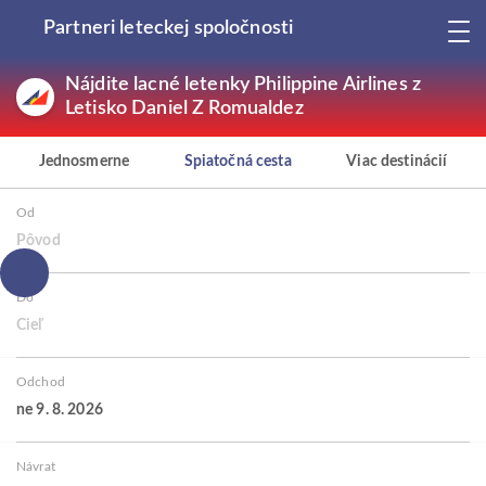
Partneri leteckej spoločnosti
Nájdite lacné letenky Philippine Airlines z
Letisko Daniel Z Romualdez
Jednosmerne
Spiatočná cesta
Viac destinácií
Od
Pôvod
Do
Cieľ
Odchod
ne 9. 8. 2026
Návrat