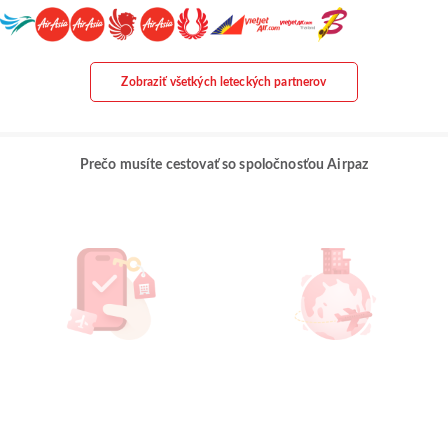
Zobraziť všetkých leteckých partnerov
Prečo musíte cestovať so spoločnosťou Airpaz