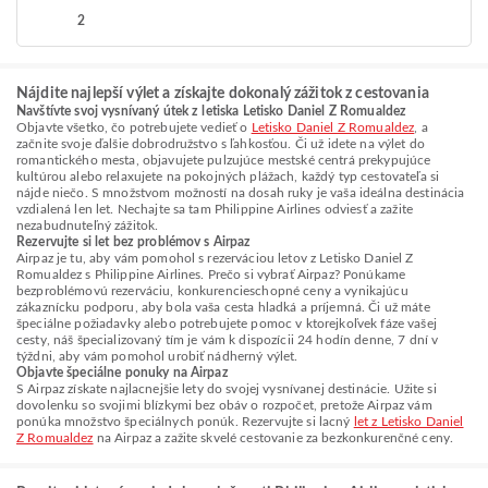
2
Nájdite najlepší výlet a získajte dokonalý zážitok z cestovania
Navštívte svoj vysnívaný útek z letiska Letisko Daniel Z Romualdez
Objavte všetko, čo potrebujete vedieť o
Letisko Daniel Z Romualdez
, a
začnite svoje ďalšie dobrodružstvo s ľahkosťou. Či už idete na výlet do
romantického mesta, objavujete pulzujúce mestské centrá prekypujúce
kultúrou alebo relaxujete na pokojných plážach, každý typ cestovateľa si
nájde niečo. S množstvom možností na dosah ruky je vaša ideálna destinácia
vzdialená len let. Nechajte sa tam Philippine Airlines odviesť a zažite
nezabudnuteľný zážitok.
Rezervujte si let bez problémov s Airpaz
Airpaz je tu, aby vám pomohol s rezerváciou letov z Letisko Daniel Z
Romualdez s Philippine Airlines. Prečo si vybrať Airpaz? Ponúkame
bezproblémovú rezerváciu, konkurencieschopné ceny a vynikajúcu
zákaznícku podporu, aby bola vaša cesta hladká a príjemná. Či už máte
špeciálne požiadavky alebo potrebujete pomoc v ktorejkoľvek fáze vašej
cesty, náš špecializovaný tím je vám k dispozícii 24 hodín denne, 7 dní v
týždni, aby vám pomohol urobiť nádherný výlet.
Objavte špeciálne ponuky na Airpaz
S Airpaz získate najlacnejšie lety do svojej vysnívanej destinácie. Užite si
dovolenku so svojimi blízkymi bez obáv o rozpočet, pretože Airpaz vám
ponúka množstvo špeciálnych ponúk. Rezervujte si lacný
let z Letisko Daniel
Z Romualdez
na Airpaz a zažite skvelé cestovanie za bezkonkurenčné ceny.