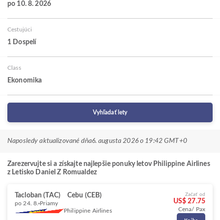
po 10. 8. 2026
Cestujúci
1 Dospelí
Class
Ekonomika
Vyhľadať lety
Naposledy aktualizované dňa
6. augusta 2026 o 19:42 GMT+0
Zarezervujte si a získajte najlepšie ponuky letov Philippine Airlines
z Letisko Daniel Z Romualdez
Tacloban (TAC)
Cebu (CEB)
Začať od
US$ 27.75
po 24. 8.
Priamy
Cena/ Pax
Philippine Airlines