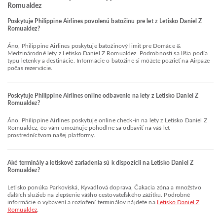
Romualdez
Poskytuje Philippine Airlines povolenú batožinu pre let z Letisko Daniel Z
Romualdez?
Áno, Philippine Airlines poskytuje batožinový limit pre Domáce &
Medzinárodné lety z Letisko Daniel Z Romualdez. Podrobnosti sa líšia podľa
typu letenky a destinácie. Informácie o batožine si môžete pozrieť na Airpaze
počas rezervácie.
Poskytuje Philippine Airlines online odbavenie na lety z Letisko Daniel Z
Romualdez?
Áno, Philippine Airlines poskytuje online check-in na lety z Letisko Daniel Z
Romualdez, čo vám umožňuje pohodlne sa odbaviť na váš let
prostredníctvom našej platformy.
Aké terminály a letiskové zariadenia sú k dispozícii na Letisko Daniel Z
Romualdez?
Letisko ponúka Parkoviská, Kyvadlová doprava, Čakacia zóna a množstvo
ďalších služieb na zlepšenie vášho cestovateľského zážitku. Podrobné
informácie o vybavení a rozložení terminálov nájdete na
Letisko Daniel Z
Romualdez
.