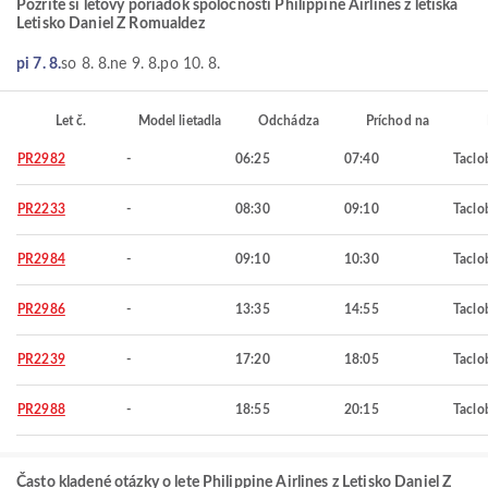
Pozrite si letový poriadok spoločnosti Philippine Airlines z letiska
Letisko Daniel Z Romualdez
pi 7. 8.
so 8. 8.
ne 9. 8.
po 10. 8.
Let č.
Model lietadla
Odchádza
Príchod na
PR2982
-
06:25
07:40
Taclo
PR2233
-
08:30
09:10
Taclo
PR2984
-
09:10
10:30
Taclo
PR2986
-
13:35
14:55
Taclo
PR2239
-
17:20
18:05
Taclo
PR2988
-
18:55
20:15
Taclo
Často kladené otázky o lete Philippine Airlines z Letisko Daniel Z