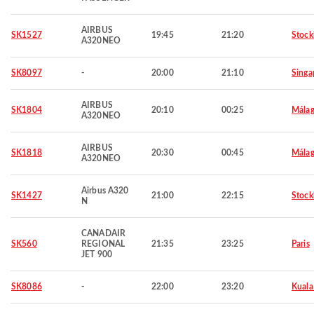
AIRBUS
SK1527
19:45
21:20
Stoc
A320NEO
SK8097
-
20:00
21:10
Singa
AIRBUS
SK1804
20:10
00:25
Mála
A320NEO
AIRBUS
SK1818
20:30
00:45
Mála
A320NEO
Airbus A320
SK1427
21:00
22:15
Stoc
N
CANADAIR
SK560
REGIONAL
21:35
23:25
Paris
JET 900
SK8086
-
22:00
23:20
Kuala