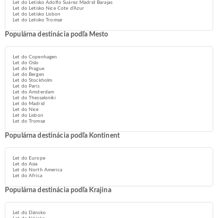
Let do Letisko Adolfo Suárez Madrid Barajas
Let do Letisko Nice Cote d'Azur
Let do Letisko Lisbon
Let do Letisko Tromsø
Populárna destinácia podľa Mesto
Let do Copenhagen
Let do Oslo
Let do Prague
Let do Bergen
Let do Stockholm
Let do Paris
Let do Amsterdam
Let do Thessaloniki
Let do Madrid
Let do Nice
Let do Lisbon
Let do Tromsø
Populárna destinácia podľa Kontinent
Let do Europe
Let do Asia
Let do North America
Let do Africa
Populárna destinácia podľa Krajina
Let do Dánsko