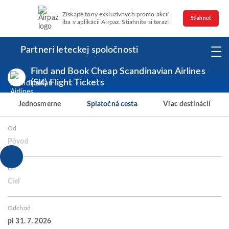
Získajte tony exkluzívnych promo akcií
Stiahnuť
iba v aplikácii Airpaz. Stiahnite si teraz!
Partneri leteckej spoločnosti
Find and Book Cheap Scandinavian Airlines
(SK) Flight Tickets
Jednosmerne
Spiatočná cesta
Viac destinácií
Od
Pôvod
Do
Cieľ
Odchod
pi 31. 7. 2026