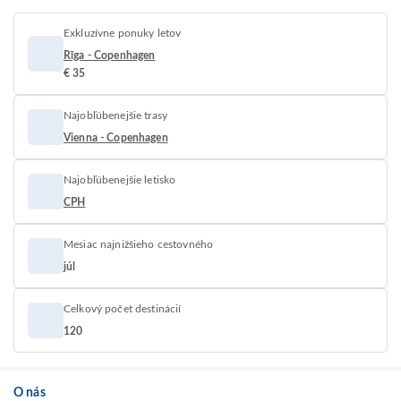
Exkluzívne ponuky letov
Rīga - Copenhagen
€ 35
Najobľúbenejšie trasy
Vienna - Copenhagen
Najobľúbenejšie letisko
CPH
Mesiac najnižšieho cestovného
júl
Celkový počet destinácií
120
O nás