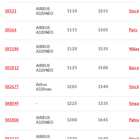
AIRBUS
SK531
11:10
12:55
Stoc
A320NEO
AIRBUS
SK566
11:15
13:05
Paris
A320NEO
AIRBUS
SK1584
11:20
15:35
Mála
A320NEO
AIRBUS
SK1812
11:25
15:00
Barce
A320NEO
Airbus
SK2677
12:05
13:40
Stoc
A320neo
SK8049
-
12:25
13:35
Singa
AIRBUS
SK1806
13:00
16:45
Palma
A320NEO
AIRBUS