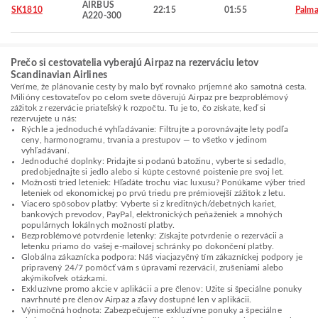
AIRBUS
SK1810
22:15
01:55
Palma
A220-300
Prečo si cestovatelia vyberajú Airpaz na rezerváciu letov
Scandinavian Airlines
Veríme, že plánovanie cesty by malo byť rovnako príjemné ako samotná cesta.
Milióny cestovateľov po celom svete dôverujú Airpaz pre bezproblémový
zážitok z rezervácie priateľský k rozpočtu. Tu je to, čo získate, keď si
rezervujete u nás:
Rýchle a jednoduché vyhľadávanie: Filtrujte a porovnávajte lety podľa
ceny, harmonogramu, trvania a prestupov — to všetko v jedinom
vyhľadávaní.
Jednoduché doplnky: Pridajte si podanú batožinu, vyberte si sedadlo,
predobjednajte si jedlo alebo si kúpte cestovné poistenie pre svoj let.
Možnosti tried leteniek: Hľadáte trochu viac luxusu? Ponúkame výber tried
leteniek od ekonomickej po prvú triedu pre prémiovejší zážitok z letu.
Viacero spôsobov platby: Vyberte si z kreditných/debetných kariet,
bankových prevodov, PayPal, elektronických peňaženiek a mnohých
populárnych lokálnych možností platby.
Bezproblémové potvrdenie letenky: Získajte potvrdenie o rezervácii a
letenku priamo do vašej e-mailovej schránky po dokončení platby.
Globálna zákaznícka podpora: Náš viacjazyčný tím zákazníckej podpory je
pripravený 24/7 pomôcť vám s úpravami rezervácií, zrušeniami alebo
akýmikoľvek otázkami.
Exkluzívne promo akcie v aplikácii a pre členov: Užite si špeciálne ponuky
navrhnuté pre členov Airpaz a zľavy dostupné len v aplikácii.
Výnimočná hodnota: Zabezpečujeme exkluzívne ponuky a špeciálne