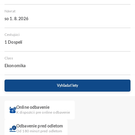
Návrat
so 1. 8. 2026
Cestujúci
1 Dospelí
Class
Ekonomika
Vyhľadať lety
Online odbavenie
K dispozícii pre online odbavenie
Odbavenie pred odletom
Od 180 minút pred odletom