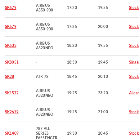
AIRBUS
SK579
17:20
19:55
Stoc
A350-900
AIRBUS
SK579
17:25
20:00
Stoc
A350-900
AIRBUS
SK533
18:20
19:55
Stoc
A320NEO
SK8051
-
18:30
19:45
Singa
SK28
ATR 72
18:45
20:10
Stoc
AIRBUS
SK1572
19:25
23:20
Alica
A320NEO
AIRBUS
SK2679
19:25
21:00
Stoc
A320NEO
787 ALL
SK1409
SERIES
19:30
20:45
Stoc
PASSENGER