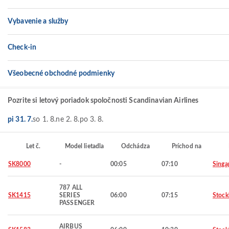
Vybavenie a služby
Check-in
Všeobecné obchodné podmienky
Pozrite si letový poriadok spoločnosti Scandinavian Airlines
pi 31. 7.
so 1. 8.
ne 2. 8.
po 3. 8.
Let č.
Model lietadla
Odchádza
Príchod na
SK8000
-
00:05
07:10
Singa
787 ALL
SK1415
SERIES
06:00
07:15
Stoc
PASSENGER
AIRBUS