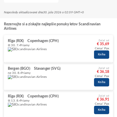
Naposledy aktualizované dňa
30. júla 2026 o 02:09 GMT+0
Rezervujte si a získajte najlepšie ponuky letov Scandinavian
Airlines
Rīga (RIX)
Copenhagen (CPH)
Začať od
€ 35,69
št 30. 7.
Priamy
Cena/ Pax
Scandinavian Airlines
Kniha
Bergen (BGO)
Stavanger (SVG)
Začať od
€ 36,18
ne 30. 8.
Priamy
Cena/ Pax
Scandinavian Airlines
Kniha
Rīga (RIX)
Copenhagen (CPH)
Začať od
€ 36,91
št 13. 8.
Priamy
Cena/ Pax
Scandinavian Airlines
Kniha