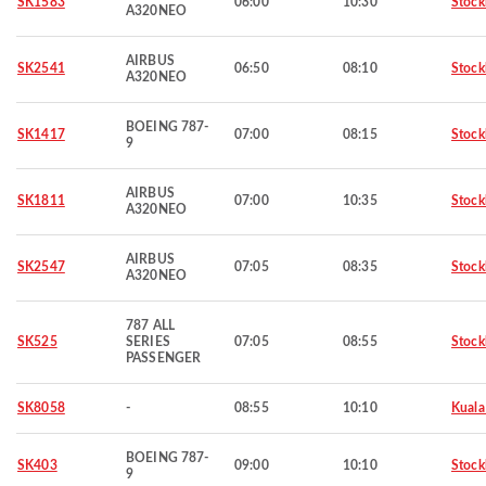
SK1583
06:00
10:30
Stoc
A320NEO
AIRBUS
SK2541
06:50
08:10
Stoc
A320NEO
BOEING 787-
SK1417
07:00
08:15
Stoc
9
AIRBUS
SK1811
07:00
10:35
Stoc
A320NEO
AIRBUS
SK2547
07:05
08:35
Stoc
A320NEO
787 ALL
SK525
SERIES
07:05
08:55
Stoc
PASSENGER
SK8058
-
08:55
10:10
Kuala
BOEING 787-
SK403
09:00
10:10
Stoc
9