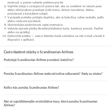
možnosť, a potom vyberte preferovaný let.
Vyplňte údaje o cestujúcich presne tak, ako sú uvedené vo vašom pase
alebo občianskom preukaze (celé meno, dátum narodenia, štátna
príslušnosť a kontaktné údaje).
V prípade potreby pridajte doplnky, ako je batožina, výber sedadla, jedlo
alebo cestovné poistenie.
Skontrolujte podrobnosti vašej rezervácie.
Vyberte spôsob platby (kreditná/debetná karta, bankový prevod, PayPal
alebo na splátky).
Dokončite platbu — vaša e-letenka bude odoslaná na váš e-mail a bude k
dispozícii v aplikácii.
Často kladené otázky o Scandinavian Airlines
Poskytuje Scandinavian Airlines povolenú batožinu?
Ponúka Scandinavian Airlines webové/online odbavenie? Kedy sa otvára?
Koľko trás ponúka Scandinavian Airlines?
Aké sú najobľúbenejšie vnútroštátne trasy, ktoré ponúka Scandinavian
Airlines?