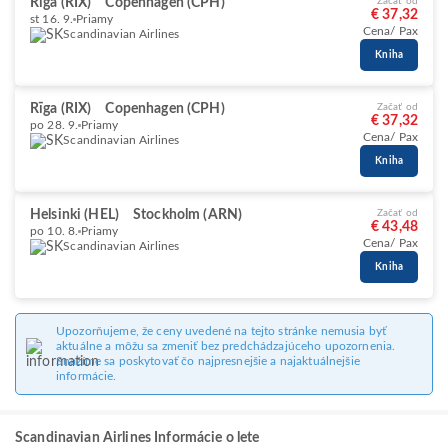
Rīga (RIX)
Copenhagen (CPH)
Začať od
€ 37,32
st 16. 9.
Priamy
Cena/ Pax
Scandinavian Airlines
Kniha
Rīga (RIX)
Copenhagen (CPH)
Začať od
€ 37,32
po 28. 9.
Priamy
Cena/ Pax
Scandinavian Airlines
Kniha
Helsinki (HEL)
Stockholm (ARN)
Začať od
€ 43,48
po 10. 8.
Priamy
Cena/ Pax
Scandinavian Airlines
Kniha
Upozorňujeme, že ceny uvedené na tejto stránke nemusia byť
aktuálne a môžu sa zmeniť bez predchádzajúceho upozornenia.
Snažíme sa poskytovať čo najpresnejšie a najaktuálnejšie
informácie.
Scandinavian Airlines Informácie o lete