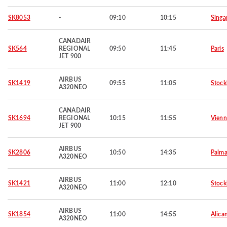
SK8053
-
09:10
10:15
Singa
CANADAIR
SK564
REGIONAL
09:50
11:45
Paris
JET 900
AIRBUS
SK1419
09:55
11:05
Stoc
A320NEO
CANADAIR
SK1694
REGIONAL
10:15
11:55
Vienn
JET 900
AIRBUS
SK2806
10:50
14:35
Palma
A320NEO
AIRBUS
SK1421
11:00
12:10
Stoc
A320NEO
AIRBUS
SK1854
11:00
14:55
Alica
A320NEO