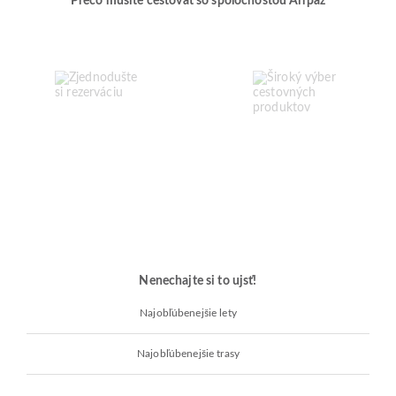
Prečo musíte cestovať so spoločnosťou Airpaz
Nenechajte si to ujsť!
Najobľúbenejšie lety
Najobľúbenejšie trasy