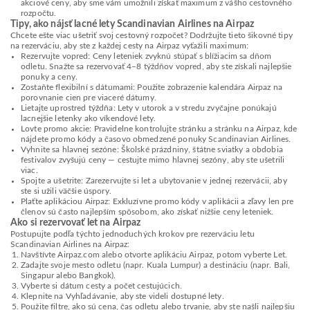
akciové ceny, aby sme vám umožnili získať maximum z vášho cestovného
rozpočtu.
Tipy, ako nájsť lacné lety Scandinavian Airlines na Airpaz
Chcete ešte viac ušetriť svoj cestovný rozpočet? Dodržujte tieto šikovné tipy
na rezerváciu, aby ste z každej cesty na Airpaz vyťažili maximum:
Rezervujte vopred: Ceny leteniek zvyknú stúpať s blížiacim sa dňom
odletu. Snažte sa rezervovať 4–8 týždňov vopred, aby ste získali najlepšie
ponuky a ceny.
Zostaňte flexibilní s dátumami: Použite zobrazenie kalendára Airpaz na
porovnanie cien pre viaceré dátumy.
Lietajte uprostred týždňa: Lety v utorok a v stredu zvyčajne ponúkajú
lacnejšie letenky ako víkendové lety.
Lovte promo akcie: Pravidelne kontrolujte stránku a stránku na Airpaz, kde
nájdete promo kódy a časovo obmedzené ponuky Scandinavian Airlines.
Vyhnite sa hlavnej sezóne: Školské prázdniny, štátne sviatky a obdobia
festivalov zvyšujú ceny — cestujte mimo hlavnej sezóny, aby ste ušetrili
viac.
Spojte a ušetrite: Zarezervujte si let a ubytovanie v jednej rezervácii, aby
ste si užili väčšie úspory.
Plaťte aplikáciou Airpaz: Exkluzívne promo kódy v aplikácii a zľavy len pre
členov sú často najlepším spôsobom, ako získať nižšie ceny leteniek.
Ako si rezervovať let na Airpaz
Postupujte podľa týchto jednoduchých krokov pre rezerváciu letu
Scandinavian Airlines na Airpaz:
Navštívte Airpaz.com alebo otvorte aplikáciu Airpaz, potom vyberte Let.
Zadajte svoje mesto odletu (napr. Kuala Lumpur) a destináciu (napr. Bali,
Singapur alebo Bangkok).
Vyberte si dátum cesty a počet cestujúcich.
Klepnite na Vyhľadávanie, aby ste videli dostupné lety.
Použite filtre, ako sú cena, čas odletu alebo trvanie, aby ste našli najlepšiu