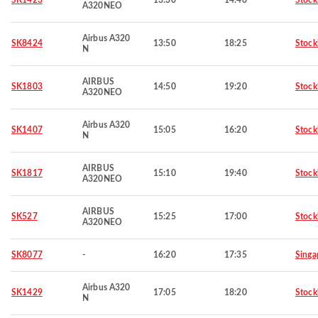
SK1423
13:30
14:40
Stoc
A320NEO
Airbus A320
SK8424
13:50
18:25
Stoc
N
AIRBUS
SK1803
14:50
19:20
Stoc
A320NEO
Airbus A320
SK1407
15:05
16:20
Stoc
N
AIRBUS
SK1817
15:10
19:40
Stoc
A320NEO
AIRBUS
SK527
15:25
17:00
Stoc
A320NEO
SK8077
-
16:20
17:35
Singa
Airbus A320
SK1429
17:05
18:20
Stoc
N