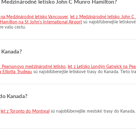
 z Medzinárodné letisko John C Munro Hamilton?
 na Medzinárodné letisko Vancouver
,
let z Medzinárodné letisko John C
Hamilton na St John's International Airport
sú najobľúbenejšie letiskov
re vašu cestu.
z Kanada?
 na Pearsonovo medzinárodné letisko
,
let z Letisko Londýn Gatwick na Pe
 Elliotta Trudeau
sú najobľúbenejšie letiskové trasy do Kanada. Tieto t
 do Kanada?
,
let z Toronto do Montreal
sú najobľúbenejšie mestské trasy do Kanada.