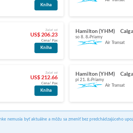
Kniha
Začať od
Hamilton (YHM)
Calga
US$ 206.23
so 8. 8.
Priamy
Cena/ Pax
Air Transat
Kniha
Začať od
Hamilton (YHM)
Calga
US$ 212.66
pi 21. 8.
Priamy
Cena/ Pax
Air Transat
Kniha
ánke nemusia byť aktuálne a môžu sa zmeniť bez predchádzajúceho upoz