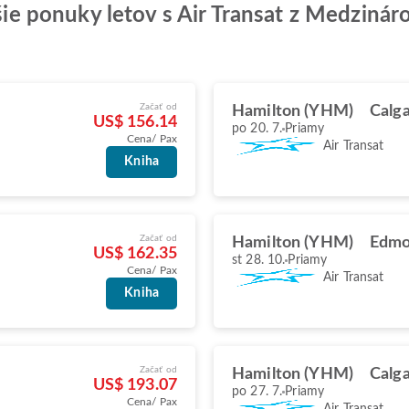
epšie ponuky letov s Air Transat z Medzin
Začať od
Hamilton (YHM)
Calga
US$ 156.14
po 20. 7.
Priamy
Cena/ Pax
Air Transat
Kniha
Začať od
Hamilton (YHM)
Edmo
US$ 162.35
st 28. 10.
Priamy
Cena/ Pax
Air Transat
Kniha
Začať od
Hamilton (YHM)
Calga
US$ 193.07
po 27. 7.
Priamy
Cena/ Pax
Air Transat