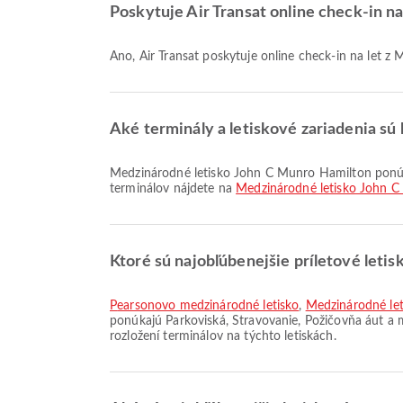
Poskytuje Air Transat online check-in 
Áno, Air Transat poskytuje online check-in na le
Aké terminály a letiskové zariadenia sú
Medzinárodné letisko John C Munro Hamilton ponúka a mnoho ďalších vybavení na zlepšenie vášho cestovného zážitku. Podrobné informácie o zariadeniach a rozložení
terminálov nájdete na
Medzinárodné letisko John 
Ktoré sú najobľúbenejšie príletové letis
Pearsonovo medzinárodné letisko
,
Medzinárodné leti
ponúkajú Parkoviská, Stravovanie, Požičovňa áut a 
rozložení terminálov na týchto letiskách.