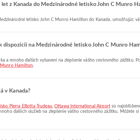
na let z Kanada do Medzinárodné letisko John C Munro H
t z Medzinárodné letisko John C Munro Hamilton do Kanada, umožňujúc 
 k dispozícii na Medzinárodné letisko John C Munro Ham
C Munro Hamilton
.
ká v Kanada?
sko Pierra Elliotta Trudeau
,
Ottawa International Airport
sú najobľúbenej
mnoho ďalších služieb na zlepšenie vášho cestovného zážitku. Môžete si