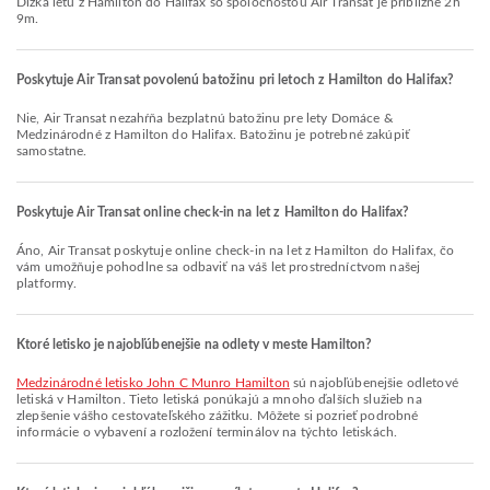
Dĺžka letu z Hamilton do Halifax so spoločnosťou Air Transat je približne 2h
9m.
Poskytuje Air Transat povolenú batožinu pri letoch z Hamilton do Halifax?
Nie, Air Transat nezahŕňa bezplatnú batožinu pre lety Domáce &
Medzinárodné z Hamilton do Halifax. Batožinu je potrebné zakúpiť
samostatne.
Poskytuje Air Transat online check-in na let z Hamilton do Halifax?
Áno, Air Transat poskytuje online check-in na let z Hamilton do Halifax, čo
vám umožňuje pohodlne sa odbaviť na váš let prostredníctvom našej
platformy.
Ktoré letisko je najobľúbenejšie na odlety v meste Hamilton?
Medzinárodné letisko John C Munro Hamilton
sú najobľúbenejšie odletové
letiská v Hamilton. Tieto letiská ponúkajú a mnoho ďalších služieb na
zlepšenie vášho cestovateľského zážitku. Môžete si pozrieť podrobné
informácie o vybavení a rozložení terminálov na týchto letiskách.