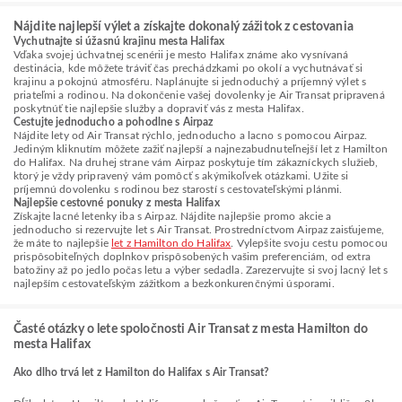
Nájdite najlepší výlet a získajte dokonalý zážitok z cestovania
Vychutnajte si úžasnú krajinu mesta Halifax
Vďaka svojej úchvatnej scenérii je mesto Halifax známe ako vysnívaná
destinácia, kde môžete tráviť čas prechádzkami po okolí a vychutnávať si
krajinu a pokojnú atmosféru. Naplánujte si jednoduchý a príjemný výlet s
priateľmi a rodinou. Na dokončenie vašej dovolenky je Air Transat pripravená
poskytnúť tie najlepšie služby a dopraviť vás z mesta Halifax.
Cestujte jednoducho a pohodlne s Airpaz
Nájdite lety od Air Transat rýchlo, jednoducho a lacno s pomocou Airpaz.
Jediným kliknutím môžete zažiť najlepší a najnezabudnuteľnejší let z Hamilton
do Halifax. Na druhej strane vám Airpaz poskytuje tím zákazníckych služieb,
ktorý je vždy pripravený vám pomôcť s akýmikoľvek otázkami. Užite si
príjemnú dovolenku s rodinou bez starostí s cestovateľskými plánmi.
Najlepšie cestovné ponuky z mesta Halifax
Získajte lacné letenky iba s Airpaz. Nájdite najlepšie promo akcie a
jednoducho si rezervujte let s Air Transat. Prostredníctvom Airpaz zaisťujeme,
že máte to najlepšie
let z Hamilton do Halifax
. Vylepšite svoju cestu pomocou
prispôsobiteľných doplnkov prispôsobených vašim preferenciám, od extra
batožiny až po jedlo počas letu a výber sedadla. Zarezervujte si svoj lacný let s
najlepším cestovateľským zážitkom a bezkonkurenčnými úsporami.
Časté otázky o lete spoločnosti Air Transat z mesta Hamilton do
mesta Halifax
Ako dlho trvá let z Hamilton do Halifax s Air Transat?