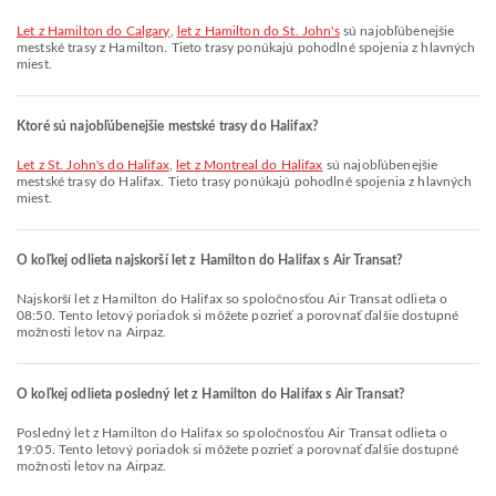
let z Hamilton do Calgary
,
let z Hamilton do St. John's
sú najobľúbenejšie
mestské trasy z Hamilton. Tieto trasy ponúkajú pohodlné spojenia z hlavných
miest.
Ktoré sú najobľúbenejšie mestské trasy do Halifax?
let z St. John's do Halifax
,
let z Montreal do Halifax
sú najobľúbenejšie
mestské trasy do Halifax. Tieto trasy ponúkajú pohodlné spojenia z hlavných
miest.
O koľkej odlieta najskorší let z Hamilton do Halifax s Air Transat?
Najskorší let z Hamilton do Halifax so spoločnosťou Air Transat odlieta o
08:50. Tento letový poriadok si môžete pozrieť a porovnať ďalšie dostupné
možnosti letov na Airpaz.
O koľkej odlieta posledný let z Hamilton do Halifax s Air Transat?
Posledný let z Hamilton do Halifax so spoločnosťou Air Transat odlieta o
19:05. Tento letový poriadok si môžete pozrieť a porovnať ďalšie dostupné
možnosti letov na Airpaz.