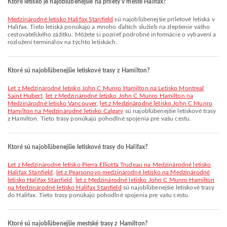
Ktoré letisko je najobľúbenejšie na prílety v meste Halifax?
Medzinárodné letisko Halifax Stanfield
sú najobľúbenejšie príletové letiská v
Halifax. Tieto letiská ponúkajú a mnoho ďalších služieb na zlepšenie vášho
cestovateľského zážitku. Môžete si pozrieť podrobné informácie o vybavení a
rozložení terminálov na týchto letiskách.
Ktoré sú najobľúbenejšie letiskové trasy z Hamilton?
let z Medzinárodné letisko John C Munro Hamilton na Letisko Montreal
Saint Hubert
,
let z Medzinárodné letisko John C Munro Hamilton na
Medzinárodné letisko Vancouver
,
let z Medzinárodné letisko John C Munro
Hamilton na Medzinárodné letisko Calgary
sú najobľúbenejšie letiskové trasy
z Hamilton. Tieto trasy ponúkajú pohodlné spojenia pre vašu cestu.
Ktoré sú najobľúbenejšie letiskové trasy do Halifax?
let z Medzinárodné letisko Pierra Elliotta Trudeau na Medzinárodné letisko
Halifax Stanfield
,
let z Pearsonovo medzinárodné letisko na Medzinárodné
letisko Halifax Stanfield
,
let z Medzinárodné letisko John C Munro Hamilton
na Medzinárodné letisko Halifax Stanfield
sú najobľúbenejšie letiskové trasy
do Halifax. Tieto trasy ponúkajú pohodlné spojenia pre vašu cestu.
Ktoré sú najobľúbenejšie mestské trasy z Hamilton?