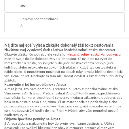
sep
Celkový počet destinácií
6
Nájdite najlepší výlet a získajte dokonalý zážitok z cestovania
Navštívte svoj vysnívaný útek z letiska Medzinárodné letisko Vancouver
Objavte všetko, čo potrebujete vedieť o
Medzinárodné letisko Vancouver
, a
začnite svoje ďalšie dobrodružstvo s ľahkosťou. Či už idete na výlet do
romantického mesta, objavujete pulzujúce mestské centrá prekypujúce
kultúrou alebo relaxujete na pokojných plážach, každý typ cestovateľa si
nájde niečo. S množstvom možností na dosah ruky je vaša ideálna destinácia
vzdialená len let. Nechajte sa tam Air Transat odviesť a zažite nezabudnuteľný
zážitok.
Rezervujte si let bez problémov s Airpaz
Airpaz je tu, aby vám pomohol s rezerváciou letov z Medzinárodné letisko
Vancouver s Air Transat. Prečo si vybrať Airpaz? Ponúkame bezproblémovú
rezerváciu, konkurencieschopné ceny a vynikajúcu zákaznícku podporu, aby
bola vaša cesta hladká a príjemná. Či už máte špeciálne požiadavky alebo
potrebujete pomoc v ktorejkoľvek fáze vašej cesty, náš špecializovaný tím je
vám k dispozícii 24 hodín denne, 7 dní v týždni, aby vám pomohol urobiť
nádherný výlet.
Objavte špeciálne ponuky na Airpaz
S Airpaz získate najlacnejšie lety do svojej vysnívanej destinácie. Užite si
dovolenku so svojimi blízkymi bez obáv o rozpočet, pretože Airpaz vám