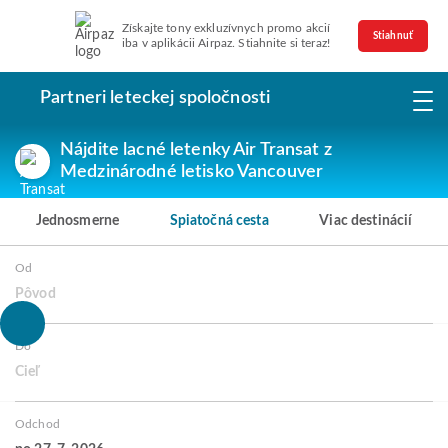
Získajte tony exkluzívnych promo akcií
Stiahnuť
iba v aplikácii Airpaz. Stiahnite si teraz!
Partneri leteckej spoločnosti
Nájdite lacné letenky Air Transat z
Medzinárodné letisko Vancouver
Jednosmerne
Spiatočná cesta
Viac destinácií
Od
Pôvod
Do
Cieľ
Odchod