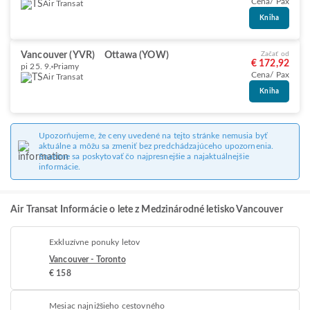
Cena/ Pax
Air Transat
Kniha
Vancouver (YVR)
Ottawa (YOW)
Začať od
€ 172,92
pi 25. 9.
Priamy
Cena/ Pax
Air Transat
Kniha
Upozorňujeme, že ceny uvedené na tejto stránke nemusia byť
aktuálne a môžu sa zmeniť bez predchádzajúceho upozornenia.
Snažíme sa poskytovať čo najpresnejšie a najaktuálnejšie
informácie.
Air Transat Informácie o lete z Medzinárodné letisko Vancouver
Exkluzívne ponuky letov
Vancouver - Toronto
€ 158
Mesiac najnižšieho cestovného