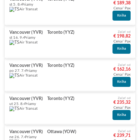
€ 189,38
st 5. 8.
Priamy
Cena/ Pax
Air Transat
Kniha
Vancouver (YVR)
Toronto (YYZ)
Začať od
€ 198,82
st 16. 9.
Priamy
Cena/ Pax
Air Transat
Kniha
Vancouver (YVR)
Toronto (YYZ)
Začať od
€ 162,16
po 27. 7.
Priamy
Cena/ Pax
Air Transat
Kniha
Vancouver (YVR)
Toronto (YYZ)
Začať od
€ 235,32
ut 25. 8.
Priamy
Cena/ Pax
Air Transat
Kniha
Vancouver (YVR)
Ottawa (YOW)
Začať od
€ 239,71
ne 26. 7.
Priamy