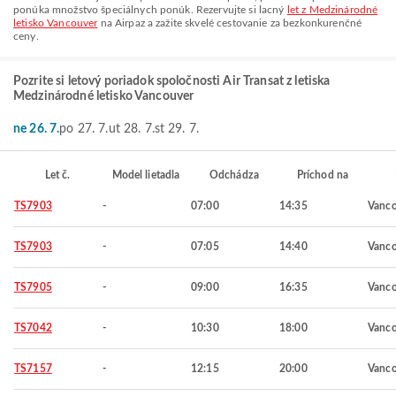
ponúka množstvo špeciálnych ponúk. Rezervujte si lacný
let z Medzinárodné
letisko Vancouver
na Airpaz a zažite skvelé cestovanie za bezkonkurenčné
ceny.
Pozrite si letový poriadok spoločnosti Air Transat z letiska
Medzinárodné letisko Vancouver
ne 26. 7.
po 27. 7.
ut 28. 7.
st 29. 7.
Let č.
Model lietadla
Odchádza
Príchod na
TS7903
-
07:00
14:35
Vanco
TS7903
-
07:05
14:40
Vanco
TS7905
-
09:00
16:35
Vanco
TS7042
-
10:30
18:00
Vanco
TS7157
-
12:15
20:00
Vanco