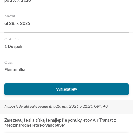
po 27. 7. 2026
Návrat
ut 28. 7. 2026
Cestujúci
1 Dospelí
Class
Ekonomika
Vyhľadať lety
Naposledy aktualizované dňa
25. júla 2026 o 21:20 GMT+0
Zarezervujte si a získajte najlepšie ponuky letov Air Transat z
Medzinárodné letisko Vancouver