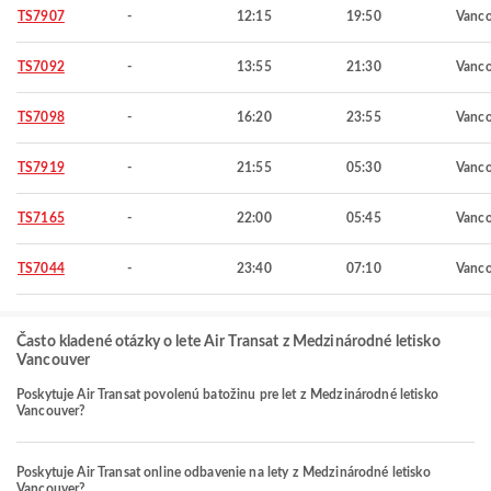
TS7907
-
12:15
19:50
Vanco
TS7092
-
13:55
21:30
Vanco
TS7098
-
16:20
23:55
Vanco
TS7919
-
21:55
05:30
Vanco
TS7165
-
22:00
05:45
Vanco
TS7044
-
23:40
07:10
Vanco
Často kladené otázky o lete Air Transat z Medzinárodné letisko
Vancouver
Poskytuje Air Transat povolenú batožinu pre let z Medzinárodné letisko
Vancouver?
Poskytuje Air Transat online odbavenie na lety z Medzinárodné letisko
Vancouver?