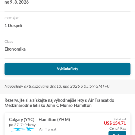
ne 9. 8. 2026
Cestujúci
1 Dospelí
Class
Ekonomika
Vyhľadať lety
Naposledy aktualizované dňa
13. júla 2026 o 05:59 GMT+0
Rezervujte si a získajte najvýhodnejšie lety s Air Transat do
Medzinárodné letisko John C Munro Hamilton
Calgary (YYC)
Hamilton (YHM)
Začať od
US$ 154.71
po 27. 7.
Priamy
Cena/ Pax
Air Transat