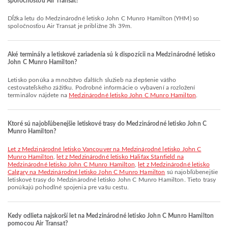
spoločnosťou Air Transat?
Dĺžka letu do Medzinárodné letisko John C Munro Hamilton (YHM) so
spoločnosťou Air Transat je približne 3h 39m.
Aké terminály a letiskové zariadenia sú k dispozícii na Medzinárodné letisko
John C Munro Hamilton?
Letisko ponúka a množstvo ďalších služieb na zlepšenie vášho
cestovateľského zážitku. Podrobné informácie o vybavení a rozložení
terminálov nájdete na
Medzinárodné letisko John C Munro Hamilton
.
Ktoré sú najobľúbenejšie letiskové trasy do Medzinárodné letisko John C
Munro Hamilton?
let z Medzinárodné letisko Vancouver na Medzinárodné letisko John C
Munro Hamilton
,
let z Medzinárodné letisko Halifax Stanfield na
Medzinárodné letisko John C Munro Hamilton
,
let z Medzinárodné letisko
Calgary na Medzinárodné letisko John C Munro Hamilton
sú najobľúbenejšie
letiskové trasy do Medzinárodné letisko John C Munro Hamilton. Tieto trasy
ponúkajú pohodlné spojenia pre vašu cestu.
Kedy odlieta najskorší let na Medzinárodné letisko John C Munro Hamilton
pomocou Air Transat?