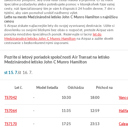
zákaznícku podporu, aby bola vaša cesta hladká a príjemná. Či už máte
špeciálne požiadavky alebo potrebujete pomoc v ktorejkoľvek fáze vašej
cesty, náš špecializovaný tím je vám k dispozícii 24 hodín denne, 7 dní v
týždni, aby vám pomohol urobiť nádherný výlet.
Leťte na mesto Medzinárodné letisko John C Munro Hamilton s najnižšou
cenou
S Airpaz získate najlacnejšie lety do svojej vysnívanej destinácie. Užite si
dovolenku so svojimi blízkymi bez obáv o rozpočet, pretože Airpaz vám
ponúka množstvo špeciálnych ponúk. Rezervujte si lacný
let do
Medzinárodné letisko John C Munro Hamilton
na Airpaz a zažite skvelé
cestovanie s bezkonkurenčnými úsporami.
Pozrite si letový poriadok spoločnosti Air Transat na letisko
Medzinárodné letisko John C Munro Hamilton
st 15. 7.
št 16. 7.
Let č.
Model lietadla
Odchádza
Príchod na
TS7042
-
10:30
18:00
Vanco
TS7064
-
11:35
12:59
Halif
TS7170
-
17:25
23:13
Calga