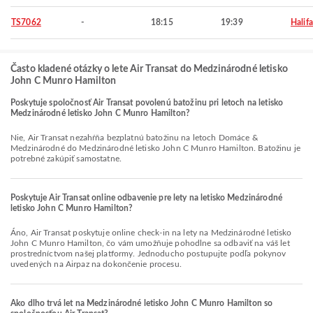
TS7062
-
18:15
19:39
Halif
Často kladené otázky o lete Air Transat do Medzinárodné letisko
John C Munro Hamilton
Poskytuje spoločnosť Air Transat povolenú batožinu pri letoch na letisko
Medzinárodné letisko John C Munro Hamilton?
Nie, Air Transat nezahŕňa bezplatnú batožinu na letoch Domáce &
Medzinárodné do Medzinárodné letisko John C Munro Hamilton. Batožinu je
potrebné zakúpiť samostatne.
Poskytuje Air Transat online odbavenie pre lety na letisko Medzinárodné
letisko John C Munro Hamilton?
Áno, Air Transat poskytuje online check-in na lety na Medzinárodné letisko
John C Munro Hamilton, čo vám umožňuje pohodlne sa odbaviť na váš let
prostredníctvom našej platformy. Jednoducho postupujte podľa pokynov
uvedených na Airpaz na dokončenie procesu.
Ako dlho trvá let na Medzinárodné letisko John C Munro Hamilton so