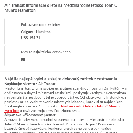
Air Transat Informácie o lete na Medzinárodné letisko John C
Munro Hamilton
Exkluzívne ponuky letov
Calgary - Hamilton
US$ 154.71
Mesiac najnižšieho cestovného
júl
Nájdite najlepší výlet a získajte dokonalý zážitok z cestovania
Naplánujte si cestu s Air Transat
Mesto Hamilton, známe svojou úchvatnou scenériou, rozmanitým kultúrnym
dedičstvom a živými miestnymi atrakciami, poskytuje všetkým návštevníkom
neuveriteľné a nezabudnuteľné dobrodružstvo. Od objavovania historických
pamiatok až po vychutnávanie miestnych lahôdok, každý si tu nájde niečo.
Naplánujte si cestu s Air Transat na
Medzinárodné letisko John C Munro
Hamilton
a osviežte svoju myseľ od zhonu sveta.
Airpaz ako váš cestovný partner
Airpaz je tu, aby vám pomohol s rezerváciou letov na Medzinárodné letisko
John C Munro Hamilton s Air Transat. Prečo práve Airpaz? Ponúkame
bezproblémovú rezerváciu, konkurencieschopné ceny a vynikajúcu