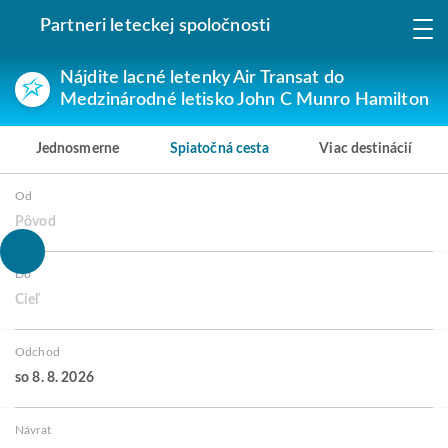
Partneri leteckej spoločnosti
Nájdite lacné letenky Air Transat do
Medzinárodné letisko John C Munro Hamilton
Jednosmerne
Spiatočná cesta
Viac destinácií
Od
Pôvod
Do
Cieľ
Odchod
so 8. 8. 2026
Návrat