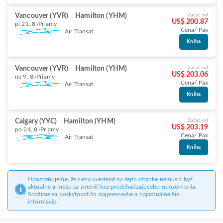
Vancouver (YVR)
Hamilton (YHM)
Začať od
US$ 200.87
pi 21. 8.
Priamy
Cena/ Pax
Air Transat
Kniha
Vancouver (YVR)
Hamilton (YHM)
Začať od
US$ 203.06
ne 9. 8.
Priamy
Cena/ Pax
Air Transat
Kniha
Calgary (YYC)
Hamilton (YHM)
Začať od
US$ 203.19
po 24. 8.
Priamy
Cena/ Pax
Air Transat
Kniha
Upozorňujeme, že ceny uvedené na tejto stránke nemusia byť
aktuálne a môžu sa zmeniť bez predchádzajúceho upozornenia.
Snažíme sa poskytovať čo najpresnejšie a najaktuálnejšie
informácie.