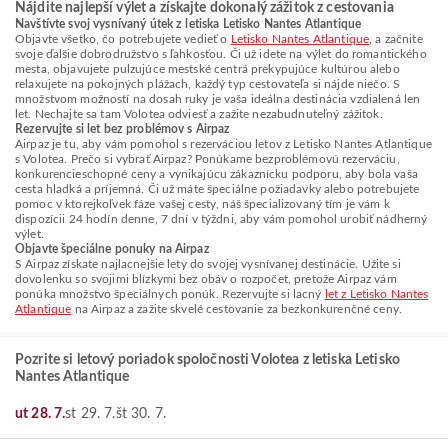
Nájdite najlepší výlet a získajte dokonalý zážitok z cestovania
Navštívte svoj vysnívaný útek z letiska Letisko Nantes Atlantique
Objavte všetko, čo potrebujete vedieť o
Letisko Nantes Atlantique
, a začnite
svoje ďalšie dobrodružstvo s ľahkosťou. Či už idete na výlet do romantického
mesta, objavujete pulzujúce mestské centrá prekypujúce kultúrou alebo
relaxujete na pokojných plážach, každý typ cestovateľa si nájde niečo. S
množstvom možností na dosah ruky je vaša ideálna destinácia vzdialená len
let. Nechajte sa tam Volotea odviesť a zažite nezabudnuteľný zážitok.
Rezervujte si let bez problémov s Airpaz
Airpaz je tu, aby vám pomohol s rezerváciou letov z Letisko Nantes Atlantique
s Volotea. Prečo si vybrať Airpaz? Ponúkame bezproblémovú rezerváciu,
konkurencieschopné ceny a vynikajúcu zákaznícku podporu, aby bola vaša
cesta hladká a príjemná. Či už máte špeciálne požiadavky alebo potrebujete
pomoc v ktorejkoľvek fáze vašej cesty, náš špecializovaný tím je vám k
dispozícii 24 hodín denne, 7 dní v týždni, aby vám pomohol urobiť nádherný
výlet.
Objavte špeciálne ponuky na Airpaz
S Airpaz získate najlacnejšie lety do svojej vysnívanej destinácie. Užite si
dovolenku so svojimi blízkymi bez obáv o rozpočet, pretože Airpaz vám
ponúka množstvo špeciálnych ponúk. Rezervujte si lacný
let z Letisko Nantes
Atlantique
na Airpaz a zažite skvelé cestovanie za bezkonkurenčné ceny.
Pozrite si letový poriadok spoločnosti Volotea z letiska Letisko
Nantes Atlantique
ut 28. 7.
st 29. 7.
št 30. 7.