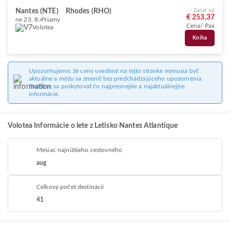
Nantes (NTE)
Rhodes (RHO)
Začať od
€ 253,37
ne 23. 8.
Priamy
Cena/ Pax
Volotea
Kniha
Upozorňujeme, že ceny uvedené na tejto stránke nemusia byť
aktuálne a môžu sa zmeniť bez predchádzajúceho upozornenia.
Snažíme sa poskytovať čo najpresnejšie a najaktuálnejšie
informácie.
Volotea Informácie o lete z Letisko Nantes Atlantique
Mesiac najnižšieho cestovného
aug
Celkový počet destinácií
41