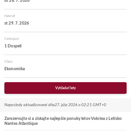
ut 28. 7. 2026
Návrat
st 29. 7. 2026
Cestujúci
1 Dospelí
Class
Ekonomika
Vyhľadať lety
Naposledy aktualizované dňa
27. júla 2026 o 02:21 GMT+0
Zarezervujte si a získajte najlepšie ponuky letov Volotea z Letisko
Nantes Atlantique