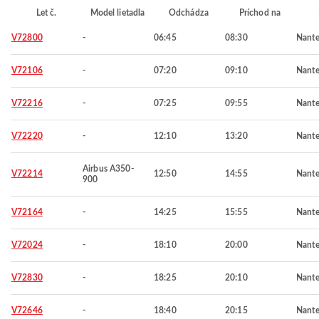
Let č.
Model lietadla
Odchádza
Príchod na
V72800
-
06:45
08:30
Nante
V72106
-
07:20
09:10
Nante
V72216
-
07:25
09:55
Nante
V72220
-
12:10
13:20
Nante
Airbus A350-
V72214
12:50
14:55
Nante
900
V72164
-
14:25
15:55
Nante
V72024
-
18:10
20:00
Nante
V72830
-
18:25
20:10
Nante
V72646
-
18:40
20:15
Nante