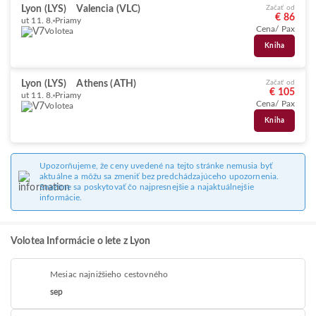
Lyon (LYS)
Valencia (VLC)
Začať od
€ 86
ut 11. 8.
Priamy
Cena/ Pax
Volotea
Kniha
Lyon (LYS)
Athens (ATH)
Začať od
€ 105
ut 11. 8.
Priamy
Cena/ Pax
Volotea
Kniha
Upozorňujeme, že ceny uvedené na tejto stránke nemusia byť
aktuálne a môžu sa zmeniť bez predchádzajúceho upozornenia.
Snažíme sa poskytovať čo najpresnejšie a najaktuálnejšie
informácie.
Volotea Informácie o lete z Lyon
Mesiac najnižšieho cestovného
sep