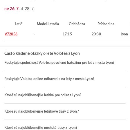
ne 26. 7.
ut 28. 7.
Let č.
Model lietadla
Odchádza
Príchod na
V72056
-
17:15
20:30
Lyon
Často kladené otázky o lete Volotea z Lyon
Poskytuje spoločnosť Volotea povolenú batožinu pre let z mesta Lyon?
Poskytuje Volotea online odbavenie na lety z mesta Lyon?
Ktoré sú najobľúbenejšie letiská pre odlet z Lyon?
Ktoré sú najobľúbenejšie letiskové trasy z Lyon?
Ktoré sú najobľúbenejšie mestské trasy z Lyon?