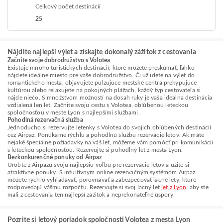
Celkový počet destinácií
25
Nájdite najlepší výlet a získajte dokonalý zážitok z cestovania
Začnite svoje dobrodružstvo s Volotea
Existuje mnoho turistických destinácií, ktoré môžete preskúmať, ľahko
nájdete ideálne miesto pre vaše dobrodružstvo. Či už idete na výlet do
romantického mesta, objavujete pulzujúce mestské centrá prekypujúce
kultúrou alebo relaxujete na pokojných plážach, každý typ cestovateľa si
nájde niečo. S množstvom možností na dosah ruky je vaša ideálna destinácia
vzdialená len let. Začnite svoju cestu s Volotea, obľúbenou leteckou
spoločnosťou v meste Lyon s najlepšími službami.
Pohodlná rezervačná služba
Jednoducho si rezervujte letenky s Volotea do svojich obľúbených destinácií
cez Airpaz. Ponúkame rýchlu a pohodlnú službu rezervácie letov. Ak máte
nejaké špeciálne požiadavky na váš let, môžeme vám pomôcť pri komunikácii
s leteckou spoločnosťou. Rezervujte si pohodlný let z mesta Lyon.
Bezkonkurenčné ponuky od Airpaz
Urobte z Airpazu svoju najlepšiu voľbu pre rezervácie letov a užite si
atraktívne ponuky. S intuitívnym online rezervačným systémom Airpaz
môžete rýchlo vyhľadávať, porovnávať a zabezpečovať lacné lety, ktoré
zodpovedajú vášmu rozpočtu. Rezervujte si svoj lacný let
let z Lyon
, aby ste
mali z cestovania ten najlepší zážitok a neprekonateľné úspory.
Pozrite si letový poriadok spoločnosti Volotea z mesta Lyon