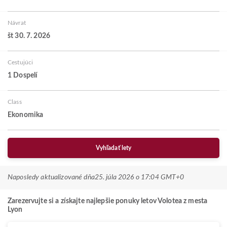
Návrat
št 30. 7. 2026
Cestujúci
1 Dospelí
Class
Ekonomika
Vyhľadať lety
Naposledy aktualizované dňa
25. júla 2026 o 17:04 GMT+0
Zarezervujte si a získajte najlepšie ponuky letov Volotea z mesta
Lyon