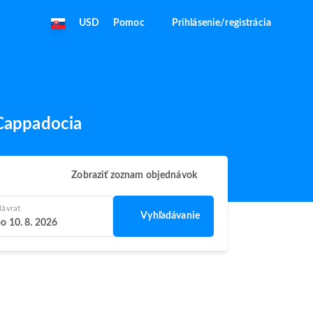
USD
Pomoc
Prihlásenie/registrácia
 Cappadocia
Zobraziť zoznam objednávok
ávrat
Vyhľadávanie
o 10. 8. 2026