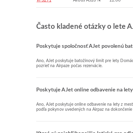
VF3271
Airbus A320 N
22:00
Často kladené otázky o lete 
Poskytuje spoločnosť AJet povolenú bat
Áno, AJet poskytuje batožinový limit pre lety Domáce & Medzinárodné z Cappadocia. Podrobnosti sa líšia podľa typu letenky a destinácie. Informácie o batožine si môžete
pozrieť na Airpaze počas rezervácie.
Poskytuje AJet online odbavenie na let
Áno, AJet poskytuje online odbavenie na lety z mesta Cappadocia, čo vám umožňuje pohodlne sa odbaviť na váš let prostredníctvom našej platformy. Jednoducho postupujte
podľa pokynov uvedených na Airpaz na dokončenie