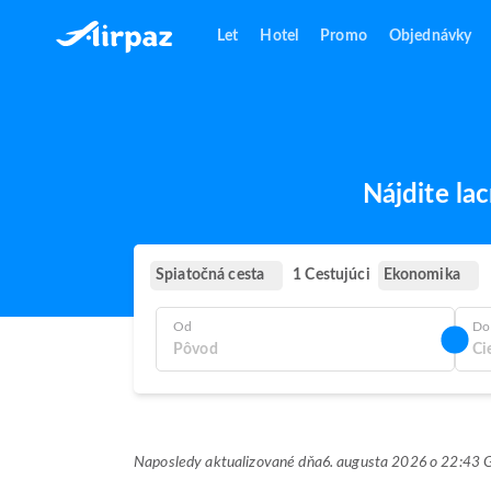
Let
Hotel
Promo
Objednávky
Nájdite la
Spiatočná cesta
Ekonomika
1 Cestujúci
Od
Do
Naposledy aktualizované dňa
6. augusta 2026 o 22:43