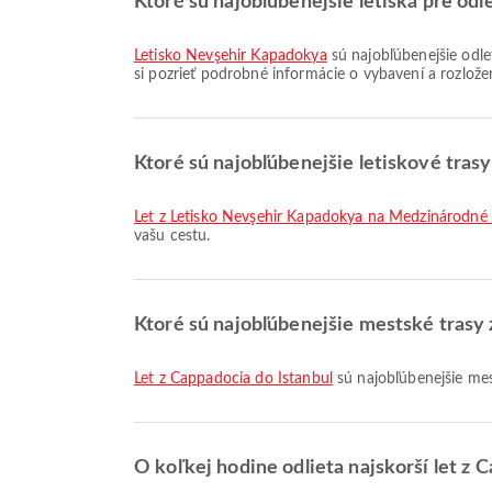
Ktoré sú najobľúbenejšie letiská pre odl
Letisko Nevşehir Kapadokya
sú najobľúbenejšie odlet
si pozrieť podrobné informácie o vybavení a rozlože
Ktoré sú najobľúbenejšie letiskové tras
let z Letisko Nevşehir Kapadokya na Medzinárodné
vašu cestu.
Ktoré sú najobľúbenejšie mestské trasy
let z Cappadocia do Istanbul
sú najobľúbenejšie mes
O koľkej hodine odlieta najskorší let z 