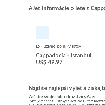
AJet Informácie o lete z Capp
Exkluzívne ponuky letov
Cappadocia - Istanbul,
US$ 49.97
Nájdite najlepší výlet a získa
Začnite svoje dobrodružstvo s AJet
Existuje mnoho turistických destinácií, ktoré môžet