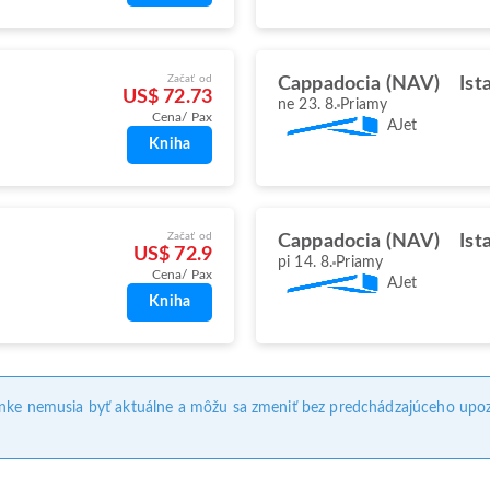
Začať od
Cappadocia (NAV)
Ist
US$ 72.73
ne 23. 8.
Priamy
Cena/ Pax
AJet
Kniha
Začať od
Cappadocia (NAV)
Ist
US$ 72.9
pi 14. 8.
Priamy
Cena/ Pax
AJet
Kniha
ánke nemusia byť aktuálne a môžu sa zmeniť bez predchádzajúceho upoz