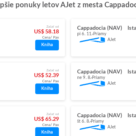
jlepšie ponuky letov AJet z mesta Cappado
Začať od
Cappadocia (NAV)
Ist
US$ 58.18
pi 6. 11.
Priamy
Cena/ Pax
AJet
Kniha
Začať od
Cappadocia (NAV)
Ist
US$ 52.39
ne 9. 8.
Priamy
Cena/ Pax
AJet
Kniha
Začať od
Cappadocia (NAV)
Ist
US$ 65.29
št 6. 8.
Priamy
Cena/ Pax
AJet
Kniha