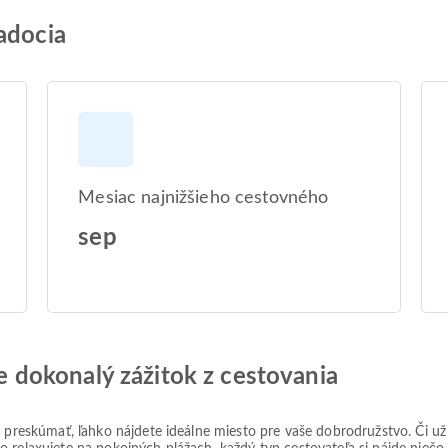
adocia
Mesiac najnižšieho cestovného
sep
jte dokonalý zážitok z cestovania
e preskúmať, ľahko nájdete ideálne miesto pre vaše dobrodružstvo. Či u