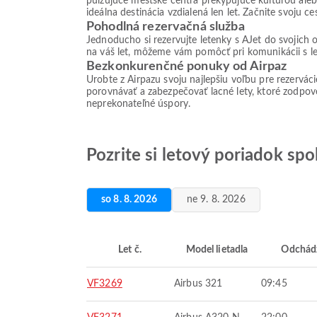
pulzujúce mestské centrá prekypujúce kultúrou aleb
ideálna destinácia vzdialená len let. Začnite svoju
Pohodlná rezervačná služba
Jednoducho si rezervujte letenky s AJet do svojich 
na váš let, môžeme vám pomôcť pri komunikácii s le
Bezkonkurenčné ponuky od Airpaz
Urobte z Airpazu svoju najlepšiu voľbu pre rezervác
porovnávať a zabezpečovať lacné lety, ktoré zodpove
neprekonateľné úspory.
Pozrite si letový poriadok sp
so 8. 8. 2026
ne 9. 8. 2026
Let č.
Model lietadla
Odchád
VF3269
Airbus 321
09:45