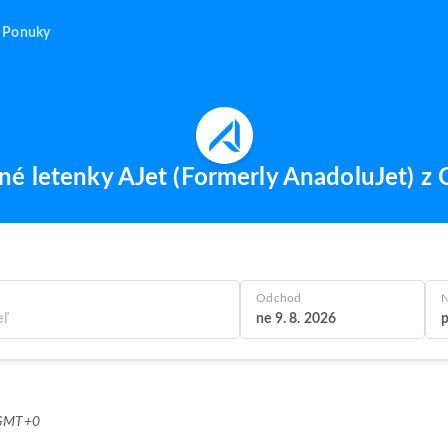
Ponuky
cné letenky AJet (Formerly AnadoluJet) z
Odchod
N
ne 9. 8. 2026
p
 GMT+0