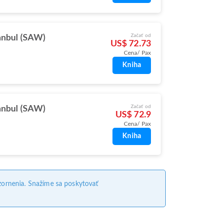
Začať od
anbul (SAW)
US$ 72.73
Cena/ Pax
Kniha
Začať od
anbul (SAW)
US$ 72.9
Cena/ Pax
Kniha
ornenia. Snažíme sa poskytovať