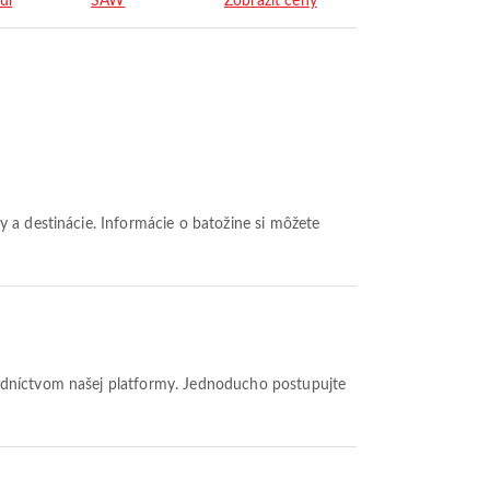
ul
SAW
Zobraziť ceny