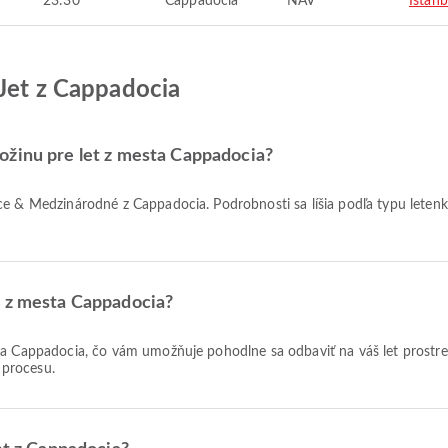
23:30
Cappadocia
NAV
Istanb
AJet z Cappadocia
ožinu pre let z mesta Cappadocia?
y z mesta Cappadocia?
 procesu.