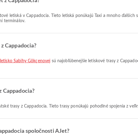
et z Cappadocia?
ové letiská v Cappadocia. Tieto letiská ponúkajú Taxi a mnoho ďalších s
ní terminálov.
y z Cappadocia?
 letisko Sabihy Gökçenovej
sú najobľúbenejšie letiskové trasy z Cappado
 z Cappadocia?
tské trasy z Cappadocia. Tieto trasy ponúkajú pohodlné spojenia z veľk
Cappadocia spoločnosti AJet?