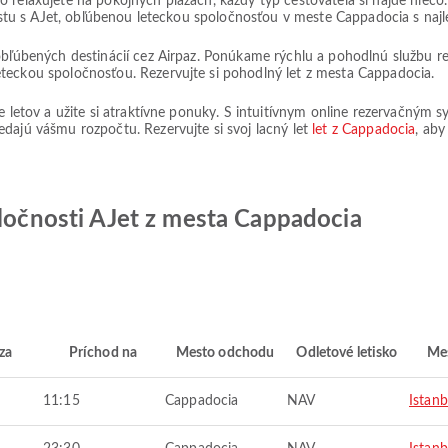
o relaxujete na pokojných plážach, každý typ cestovateľa si nájde nieč
 cestu s AJet, obľúbenou leteckou spoločnosťou v meste Cappadocia s najl
obľúbených destinácií cez Airpaz. Ponúkame rýchlu a pohodlnú službu re
teckou spoločnosťou. Rezervujte si pohodlný let z mesta Cappadocia.
ie letov a užite si atraktívne ponuky. S intuitívnym online rezervačným
dajú vášmu rozpočtu. Rezervujte si svoj lacný let
let z Cappadocia
, aby
oločnosti AJet z mesta Cappadocia
za
Príchod na
Mesto odchodu
Odletové letisko
Mes
11:15
Cappadocia
NAV
Istanb