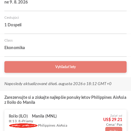
ne 9. 8. 2026
Cestujúci
1 Dospelí
Class
Ekonomika
Vyhľadať lety
Naposledy aktualizované dňa
6. augusta 2026 o 18:12 GMT+0
Zarezervujte si a získajte najlepšie ponuky letov Philippines AirAsia
z Iloilo do Manila
Iloilo (ILO)
Manila (MNL)
Začať od
US$ 29.21
št 13. 8.
Priamy
Cena/ Pax
Philippines AirAsia