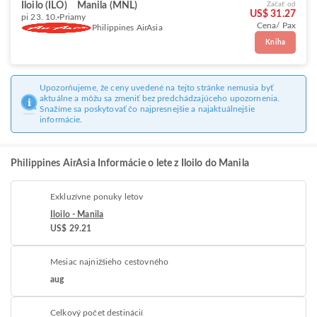
Iloilo (ILO)
Manila (MNL)
Začať od
US$ 31.27
pi 23. 10.
Priamy
Cena/ Pax
Philippines AirAsia
Kniha
Upozorňujeme, že ceny uvedené na tejto stránke nemusia byť
aktuálne a môžu sa zmeniť bez predchádzajúceho upozornenia.
Snažíme sa poskytovať čo najpresnejšie a najaktuálnejšie
informácie.
Philippines AirAsia Informácie o lete z Iloilo do Manila
Exkluzívne ponuky letov
Iloilo - Manila
US$ 29.21
Mesiac najnižšieho cestovného
aug
Celkový počet destinácií