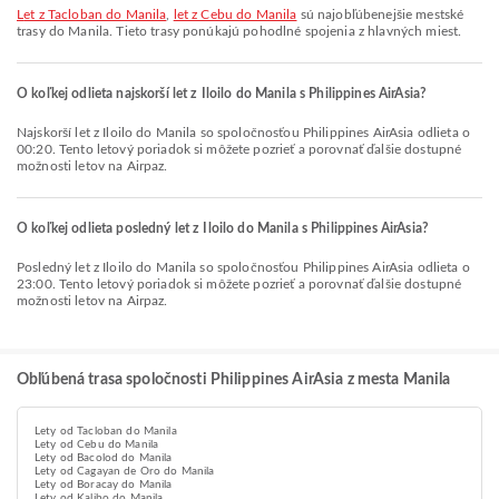
let z Tacloban do Manila
,
let z Cebu do Manila
sú najobľúbenejšie mestské
trasy do Manila. Tieto trasy ponúkajú pohodlné spojenia z hlavných miest.
O koľkej odlieta najskorší let z Iloilo do Manila s Philippines AirAsia?
Najskorší let z Iloilo do Manila so spoločnosťou Philippines AirAsia odlieta o
00:20. Tento letový poriadok si môžete pozrieť a porovnať ďalšie dostupné
možnosti letov na Airpaz.
O koľkej odlieta posledný let z Iloilo do Manila s Philippines AirAsia?
Posledný let z Iloilo do Manila so spoločnosťou Philippines AirAsia odlieta o
23:00. Tento letový poriadok si môžete pozrieť a porovnať ďalšie dostupné
možnosti letov na Airpaz.
Obľúbená trasa spoločnosti Philippines AirAsia z mesta Manila
Lety od Tacloban do Manila
Lety od Cebu do Manila
Lety od Bacolod do Manila
Lety od Cagayan de Oro do Manila
Lety od Boracay do Manila
Lety od Kalibo do Manila