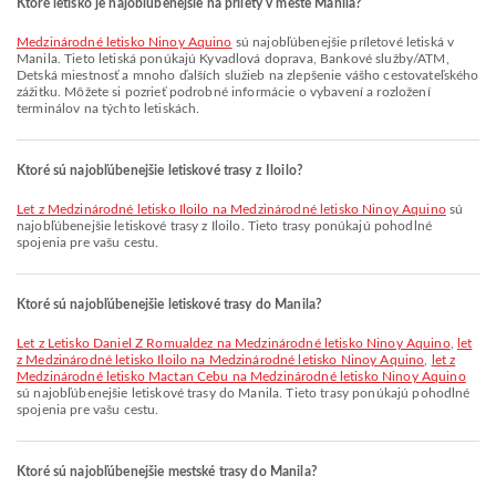
Ktoré letisko je najobľúbenejšie na prílety v meste Manila?
Medzinárodné letisko Ninoy Aquino
sú najobľúbenejšie príletové letiská v
Manila. Tieto letiská ponúkajú Kyvadlová doprava, Bankové služby/ATM,
Detská miestnosť a mnoho ďalších služieb na zlepšenie vášho cestovateľského
zážitku. Môžete si pozrieť podrobné informácie o vybavení a rozložení
terminálov na týchto letiskách.
Ktoré sú najobľúbenejšie letiskové trasy z Iloilo?
let z Medzinárodné letisko Iloilo na Medzinárodné letisko Ninoy Aquino
sú
najobľúbenejšie letiskové trasy z Iloilo. Tieto trasy ponúkajú pohodlné
spojenia pre vašu cestu.
Ktoré sú najobľúbenejšie letiskové trasy do Manila?
let z Letisko Daniel Z Romualdez na Medzinárodné letisko Ninoy Aquino
,
let
z Medzinárodné letisko Iloilo na Medzinárodné letisko Ninoy Aquino
,
let z
Medzinárodné letisko Mactan Cebu na Medzinárodné letisko Ninoy Aquino
sú najobľúbenejšie letiskové trasy do Manila. Tieto trasy ponúkajú pohodlné
spojenia pre vašu cestu.
Ktoré sú najobľúbenejšie mestské trasy do Manila?