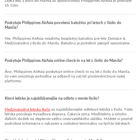
Dĺžka letu z Iloilo do Manila so spoločnosťou Philippines AirAsia je približne
1h 10m.
Poskytuje Philippines AirAsia povolenú batožinu pri letoch z Iloilo do
Manila?
Nie, Philippines AirAsia nezahŕňa bezplatnú batožinu pre lety Domáce &
Medzinárodné z Iloilo do Manila. Batožinu je potrebné zakúpiť samostatne.
Poskytuje Philippines AirAsia online check-in na let z Iloilo do Manila?
Áno, Philippines AirAsia poskytuje online check-in na let z Iloilo do Manila,
čo vám umožňuje pohodlne sa odbaviť na váš let prostredníctvom našej
platformy.
Ktoré letisko je najobľúbenejšie na odlety v meste Iloilo?
Medzinárodné letisko Iloilo
sú najobľúbenejšie odletové letiská v Iloilo. Tieto
letiská ponúkajú Kyvadlová doprava, Čakacia zóna, Modlitebňa a mnoho
ďalších služieb na zlepšenie vášho cestovateľského zážitku. Môžete si pozrieť
podrobné informácie o vybavení a rozložení terminálov na týchto letiskách.