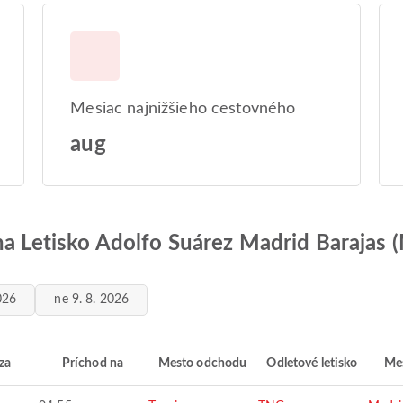
Mesiac najnižšieho cestovného
aug
 na Letisko Adolfo Suárez Madrid Barajas
026
ne 9. 8. 2026
za
Príchod na
Mesto odchodu
Odletové letisko
Mes