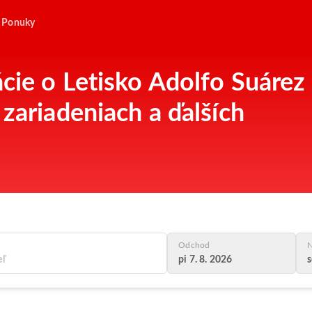
Ponuky
ácie o Letisko Adolfo Suárez
zariadeniach a ďalších
Odchod
N
pi 7. 8. 2026
s