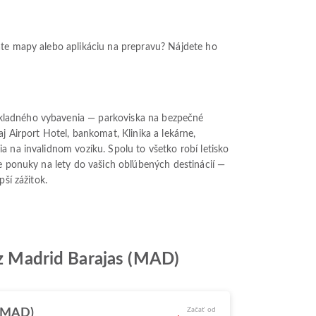
vate mapy alebo aplikáciu na prepravu? Nájdete ho
ákladného vybavenia — parkoviska na bezpečné
j Airport Hotel, bankomat, Klinika a lekárne,
a na invalidnom vozíku. Spolu to všetko robí letisko
ne ponuky na lety do vašich obľúbených destinácií —
ší zážitok.
rez Madrid Barajas (MAD)
Začať od
(MAD)