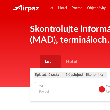
Let
Hotel
Promo
Objednávky
Skontrolujte inform
(MAD), termináloch, 
Let
Hotel
Spiatočná cesta
Ekonomika
1 Cestujúci
Od
Do