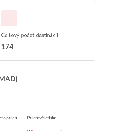
Celkový počet destinácií
174
 (MAD)
to príletu
Príletové letisko