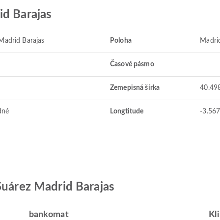
id Barajas
Madrid Barajas
Poloha
Madrid
Časové pásmo
Zemepisná šírka
40.49
dné
Longtitude
-3.56
Suárez Madrid Barajas
bankomat
Kl