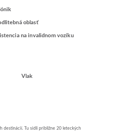
lónik
dlitebná oblasť
istencia na invalidnom vozíku
Vlak
stinácií. Tu sídli približne 20 leteckých