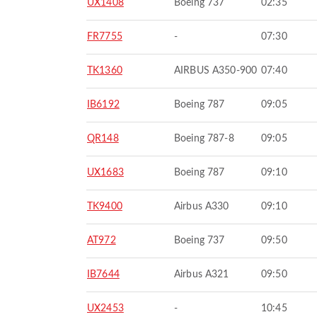
UX1408
Boeing 737
02:35
FR7755
-
07:30
TK1360
AIRBUS A350-900
07:40
IB6192
Boeing 787
09:05
QR148
Boeing 787-8
09:05
UX1683
Boeing 787
09:10
TK9400
Airbus A330
09:10
AT972
Boeing 737
09:50
IB7644
Airbus A321
09:50
UX2453
-
10:45