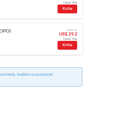
Cena/ Pax
Kniha
Začať od
(OPO)
US$ 29.2
Cena/ Pax
Kniha
ozornenia. Snažíme sa poskytovať