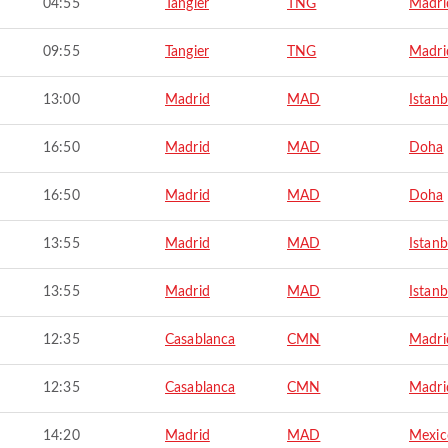
04:55
Tangier
TNG
Madri
09:55
Tangier
TNG
Madri
13:00
Madrid
MAD
Istanb
16:50
Madrid
MAD
Doha
16:50
Madrid
MAD
Doha
13:55
Madrid
MAD
Istanb
13:55
Madrid
MAD
Istanb
12:35
Casablanca
CMN
Madri
12:35
Casablanca
CMN
Madri
14:20
Madrid
MAD
Mexic