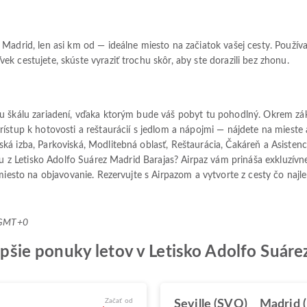
 Madrid, len asi km od — ideálne miesto na začiatok vašej cesty. Použí
k cestujete, skúste vyraziť trochu skôr, aby ste dorazili bez zhonu.
nu škálu zariadení, vďaka ktorým bude váš pobyt tu pohodlný. Okrem z
stup k hotovosti a reštaurácií s jedlom a nápojmi — nájdete na mieste a
á izba, Parkoviská, Modlitebná oblasť, Reštaurácia, Čakáreň a Asistenci
stu z Letisko Adolfo Suárez Madrid Barajas? Airpaz vám prináša exkluzív
miesto na objavovanie. Rezervujte s Airpazom a vytvorte z cesty čo najlep
7 GMT+0
jlepšie ponuky letov v Letisko Adolfo Suá
Začať od
Seville (SVQ)
Madrid 