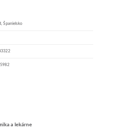
, Španielsko
83322
75982
inika a lekárne