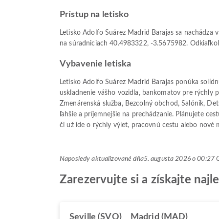
Prístup na letisko
Letisko Adolfo Suárez Madrid Barajas sa nachádza v
na súradniciach 40.4983322, -3.5675982. Odkiaľkoľve
Vybavenie letiska
Letisko Adolfo Suárez Madrid Barajas ponúka solíd
uskladnenie vášho vozidla, bankomatov pre rýchly prí
Zmenárenská služba, Bezcolný obchod, Salónik, Detsk
ľahšie a príjemnejšie na prechádzanie. Plánujete ce
či už ide o rýchly výlet, pracovnú cestu alebo nové 
Naposledy aktualizované dňa
5. augusta 2026 o 00:2
Zarezervujte si a získajte na
Seville (SVQ)
Madrid (MAD)