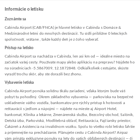
Informácie o letisku
Zoznámte sa
Cabinda Airport (CAB/FNCA) je hlavné letisko v Cabinda s Domáce &
Medzinárodné letmi do mnohých destinácií. Tu sídli približne 0 leteckých
spoločností, vrátane , takže každý deň je z čoho vyberať.
Prístup na letisko
Cabinda Airport sa nachádza v Cabinda, len asi km od — ideálne miesto na
začiatok vašej cesty. Používate mapy alebo aplikáciu na prepravu? Nájdete ho
na súradniciach -5.5867009, 12.1872848. Odkiaľkoľvek cestujete, skúste
vyraziť trochu skôr, aby ste dorazili bez zhonu.
Vybavenie letiska
Cabinda Airport ponúka solídnu škálu zariadení, vďaka ktorým bude váš
pobyt tu pohodlný. Okrem základného vybavenia — parkoviska na bezpečné
uskladnenie vášho vozidla, bankomatov pre rýchly prístup k hotovosti a
reštaurácií s jedlom a nápojmi — nájdete na mieste aj Airport Hotel,
bankomat, Klinika a lekárne, Zmenárenská služba, Bezcolný obchod, Salónik,
Detská izba, Parkoviská, Modlitebná oblasť, Reštaurácia, Fajčiarsky priestor,
Čakáreň a Asistencia na invalidnom vozíku. Spolu to všetko robí letisko ľahšie
a príjemnejšie na prechádzanie. Plánujete cestu z Cabinda Airport? Airpaz
vám prináša exkluzívne ponuky na lety do vašich obľúbených destinácií — či