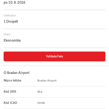
po 10. 8. 2026
Cestujúci
1 Dospelí
Class
Ekonomika
Vyhľadať lety
O Ibadan Airport
Názov letiska
Ibadan Airport
Kód IATA
IBA
Kód ICAO
DNIB