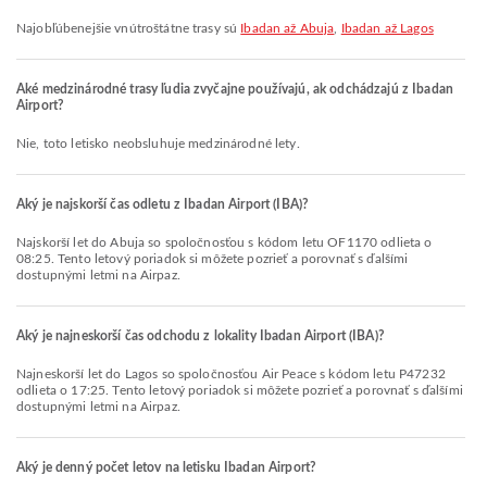
Najobľúbenejšie vnútroštátne trasy sú
Ibadan až Abuja
,
Ibadan až Lagos
Aké medzinárodné trasy ľudia zvyčajne používajú, ak odchádzajú z Ibadan
Airport?
Nie, toto letisko neobsluhuje medzinárodné lety.
Aký je najskorší čas odletu z Ibadan Airport (IBA)?
Najskorší let do Abuja so spoločnosťou s kódom letu OF1170 odlieta o
08:25. Tento letový poriadok si môžete pozrieť a porovnať s ďalšími
dostupnými letmi na Airpaz.
Aký je najneskorší čas odchodu z lokality Ibadan Airport (IBA)?
Najneskorší let do Lagos so spoločnosťou Air Peace s kódom letu P47232
odlieta o 17:25. Tento letový poriadok si môžete pozrieť a porovnať s ďalšími
dostupnými letmi na Airpaz.
Aký je denný počet letov na letisku Ibadan Airport?