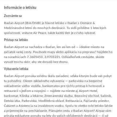
Informácie o letisku
Zoznámte sa
Ibadan Airport (IBA/DNIB) je hlavné letisko v Ibadan s Domáce &
Medzinárodné letmi do mnohých destinácií. Tu sídli približne 1 leteckých
spoločností, vrátane Air Peace, takže každý deň je z čoho vyberať.
Prístup na letisko
Ibadan Airport sa nachádza v Ibadan, len asi km od — ideálne miesto na
začiatok vašej cesty. Používate mapy alebo aplikáciu na prepravu? Nájdete ho
na súradniciach 7.3605453, 3.9703221. Odkiaľkoľvek cestujete, skúste
vyraziť trochu skôr, aby ste dorazili bez zhonu.
Vybavenie letiska
Ibadan Airport ponúka solídnu škálu zariadení, vďaka ktorým bude váš pobyt
tu pohodlný. Okrem základného vybavenia — parkoviska na bezpečné
uskladnenie vášho vozidla, bankomatov pre rýchly prístup k hotovosti a
reštaurácií s jedlom a nápojmi — nájdete na mieste aj Airport Hotel,
bankomat, Klinika a lekárne, Zmenárenská služba, Bezcolný obchod, Salónik,
Detská izba, Parkoviská, Modlitebná oblasť, Reštaurácia, Fajčiarsky priestor,
Čakáreň a Asistencia na invalidnom vozíku. Spolu to všetko robí letisko ľahšie
a príjemnejšie na prechádzanie. Plánujete cestu z Ibadan Airport? Airpaz vám
prináša exkluzívne ponuky na lety do vašich obľúbených destinácií — či už