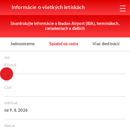
Informácie o všetkých letiskách
Skontrolujte informácie o Ibadan Airport (IBA), termináloch,
zariadeniach a ďalších
Jednosmerne
Spiatočná cesta
Viac destinácií
Od
Pôvod
Do
Cieľ
Odchod
ne 9. 8. 2026
Návrat