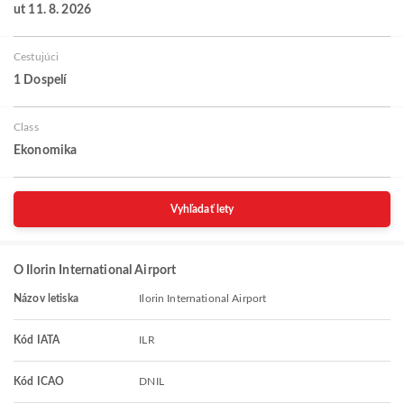
ut 11. 8. 2026
Cestujúci
1 Dospelí
Class
Ekonomika
Vyhľadať lety
O Ilorin International Airport
Názov letiska
Ilorin International Airport
Kód IATA
ILR
Kód ICAO
DNIL