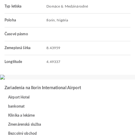
Typ letiska
Domáce & Medzinárodné
Poloha
Ilorin, Nigéria
Časové pásmo
Zemepisná šírka
8.43959
Longtitude
4.49337
Zariadenia na Ilorin International Airport
Airport Hotel
bankomat
Klinika a lekárne
Zmenárenská služba
Bezcolný obchod