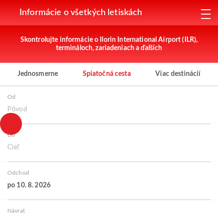
Informácie o všetkých letiskách
Skontrolujte informácie o Ilorin International Airport (ILR),
termináloch, zariadeniach a ďalších
Jednosmerne
Spiatočná cesta
Viac destinácií
Od
Pôvod
Do
Cieľ
Odchod
po 10. 8. 2026
Návrat