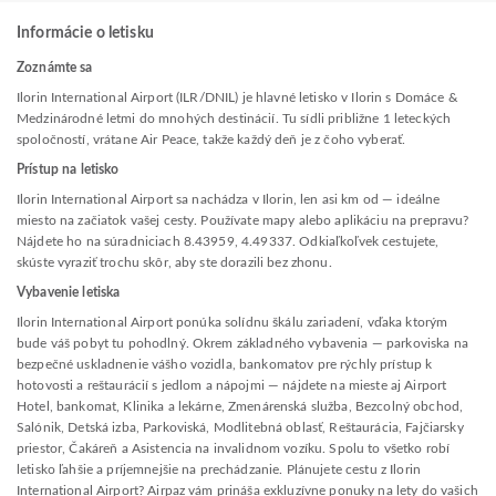
Informácie o letisku
Zoznámte sa
Ilorin International Airport (ILR/DNIL) je hlavné letisko v Ilorin s Domáce &
Medzinárodné letmi do mnohých destinácií. Tu sídli približne 1 leteckých
spoločností, vrátane Air Peace, takže každý deň je z čoho vyberať.
Prístup na letisko
Ilorin International Airport sa nachádza v Ilorin, len asi km od — ideálne
miesto na začiatok vašej cesty. Používate mapy alebo aplikáciu na prepravu?
Nájdete ho na súradniciach 8.43959, 4.49337. Odkiaľkoľvek cestujete,
skúste vyraziť trochu skôr, aby ste dorazili bez zhonu.
Vybavenie letiska
Ilorin International Airport ponúka solídnu škálu zariadení, vďaka ktorým
bude váš pobyt tu pohodlný. Okrem základného vybavenia — parkoviska na
bezpečné uskladnenie vášho vozidla, bankomatov pre rýchly prístup k
hotovosti a reštaurácií s jedlom a nápojmi — nájdete na mieste aj Airport
Hotel, bankomat, Klinika a lekárne, Zmenárenská služba, Bezcolný obchod,
Salónik, Detská izba, Parkoviská, Modlitebná oblasť, Reštaurácia, Fajčiarsky
priestor, Čakáreň a Asistencia na invalidnom vozíku. Spolu to všetko robí
letisko ľahšie a príjemnejšie na prechádzanie. Plánujete cestu z Ilorin
International Airport? Airpaz vám prináša exkluzívne ponuky na lety do vašich