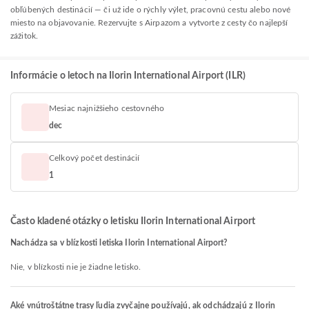
obľúbených destinácií — či už ide o rýchly výlet, pracovnú cestu alebo nové
miesto na objavovanie. Rezervujte s Airpazom a vytvorte z cesty čo najlepší
zážitok.
Informácie o letoch na Ilorin International Airport (ILR)
Mesiac najnižšieho cestovného
dec
Celkový počet destinácií
1
Často kladené otázky o letisku Ilorin International Airport
Nachádza sa v blízkosti letiska Ilorin International Airport?
Nie, v blízkosti nie je žiadne letisko.
Aké vnútroštátne trasy ľudia zvyčajne používajú, ak odchádzajú z Ilorin