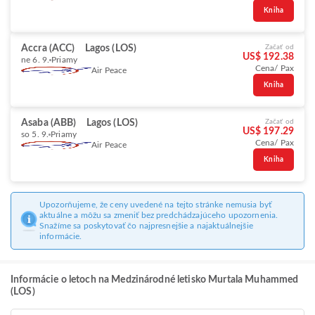
Kniha
Accra (ACC)
Lagos (LOS)
Začať od
US$ 192.38
ne 6. 9.
Priamy
Cena/ Pax
Air Peace
Kniha
Asaba (ABB)
Lagos (LOS)
Začať od
US$ 197.29
so 5. 9.
Priamy
Cena/ Pax
Air Peace
Kniha
Upozorňujeme, že ceny uvedené na tejto stránke nemusia byť
aktuálne a môžu sa zmeniť bez predchádzajúceho upozornenia.
Snažíme sa poskytovať čo najpresnejšie a najaktuálnejšie
informácie.
Informácie o letoch na Medzinárodné letisko Murtala Muhammed
(LOS)