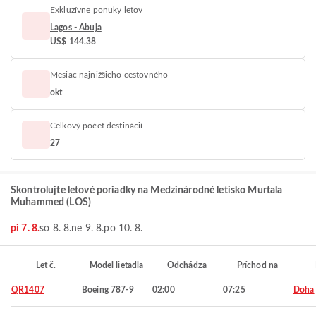
Exkluzívne ponuky letov
Lagos - Abuja
US$ 144.38
Mesiac najnižšieho cestovného
okt
Celkový počet destinácií
27
Skontrolujte letové poriadky na Medzinárodné letisko Murtala
Muhammed (LOS)
pi 7. 8.
so 8. 8.
ne 9. 8.
po 10. 8.
Let č.
Model lietadla
Odchádza
Príchod na
QR1407
Boeing 787-9
02:00
07:25
Doha