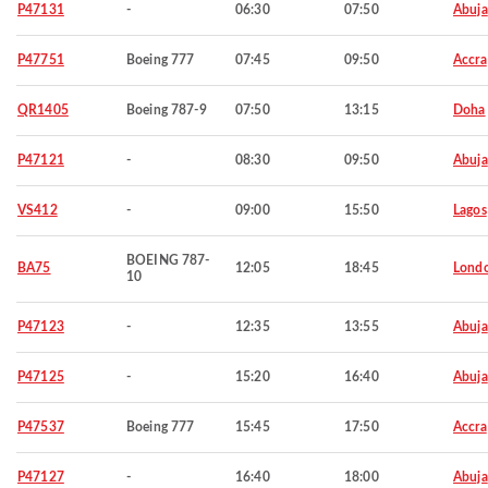
P47131
-
06:30
07:50
Abuja
P47751
Boeing 777
07:45
09:50
Accra
QR1405
Boeing 787-9
07:50
13:15
Doha
P47121
-
08:30
09:50
Abuja
VS412
-
09:00
15:50
Lagos
BOEING 787-
BA75
12:05
18:45
Lond
10
P47123
-
12:35
13:55
Abuja
P47125
-
15:20
16:40
Abuja
P47537
Boeing 777
15:45
17:50
Accra
P47127
-
16:40
18:00
Abuja