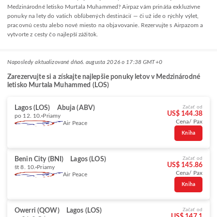
Medzinárodné letisko Murtala Muhammed? Airpaz vám prináša exkluzívne
ponuky na lety do vašich obľúbených destinácií — či už ide o rýchly výlet,
pracovnú cestu alebo nové miesto na objavovanie. Rezervujte s Airpazom a
vytvorte z cesty čo najlepší zážitok.
Naposledy aktualizované dňa
6. augusta 2026 o 17:38 GMT+0
Zarezervujte si a získajte najlepšie ponuky letov v Medzinárodné
letisko Murtala Muhammed (LOS)
Lagos (LOS)
Abuja (ABV)
Začať od
US$ 144.38
po 12. 10.
Priamy
Cena/ Pax
Air Peace
Kniha
Benin City (BNI)
Lagos (LOS)
Začať od
US$ 145.86
št 8. 10.
Priamy
Cena/ Pax
Air Peace
Kniha
Owerri (QOW)
Lagos (LOS)
Začať od
US$ 147.1