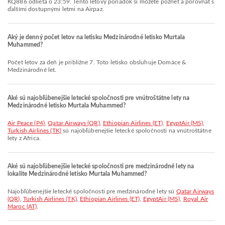
KQ886 odlieta o 23:59. Tento letový poriadok si môžete pozrieť a porovnať s
ďalšími dostupnými letmi na Airpaz.
Aký je denný počet letov na letisku Medzinárodné letisko Murtala
Muhammed?
Počet letov za deň je približne 7. Toto letisko obsluhuje Domáce &
Medzinárodné let.
Aké sú najobľúbenejšie letecké spoločnosti pre vnútroštátne lety na
Medzinárodné letisko Murtala Muhammed?
Air Peace (P4)
,
Qatar Airways (QR)
,
Ethiopian Airlines (ET)
,
EgyptAir (MS)
,
Turkish Airlines (TK)
sú najobľúbenejšie letecké spoločnosti na vnútroštátne
lety z Africa.
Aké sú najobľúbenejšie letecké spoločnosti pre medzinárodné lety na
lokalite Medzinárodné letisko Murtala Muhammed?
Najobľúbenejšie letecké spoločnosti pre medzinárodné lety sú
Qatar Airways
(QR)
,
Turkish Airlines (TK)
,
Ethiopian Airlines (ET)
,
EgyptAir (MS)
,
Royal Air
Maroc (AT)
.