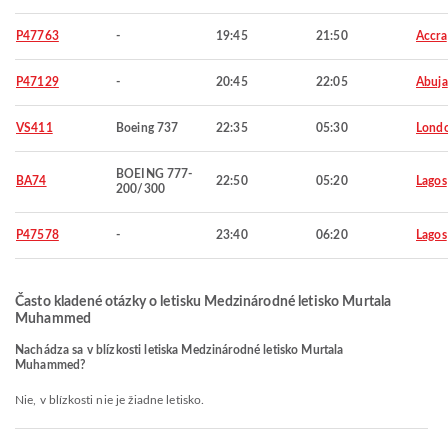
P47763
-
19:45
21:50
Accra
P47129
-
20:45
22:05
Abuja
VS411
Boeing 737
22:35
05:30
Lond
BOEING 777-
BA74
22:50
05:20
Lagos
200/300
P47578
-
23:40
06:20
Lagos
Často kladené otázky o letisku Medzinárodné letisko Murtala
Muhammed
Nachádza sa v blízkosti letiska Medzinárodné letisko Murtala
Muhammed?
Nie, v blízkosti nie je žiadne letisko.