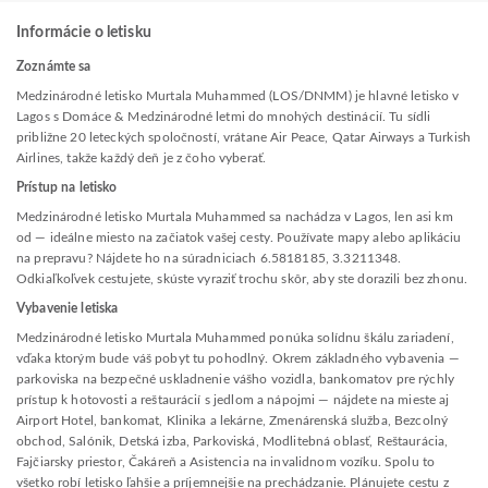
Informácie o letisku
Zoznámte sa
Medzinárodné letisko Murtala Muhammed (LOS/DNMM) je hlavné letisko v
Lagos s Domáce & Medzinárodné letmi do mnohých destinácií. Tu sídli
približne 20 leteckých spoločností, vrátane Air Peace, Qatar Airways a Turkish
Airlines, takže každý deň je z čoho vyberať.
Prístup na letisko
Medzinárodné letisko Murtala Muhammed sa nachádza v Lagos, len asi km
od — ideálne miesto na začiatok vašej cesty. Používate mapy alebo aplikáciu
na prepravu? Nájdete ho na súradniciach 6.5818185, 3.3211348.
Odkiaľkoľvek cestujete, skúste vyraziť trochu skôr, aby ste dorazili bez zhonu.
Vybavenie letiska
Medzinárodné letisko Murtala Muhammed ponúka solídnu škálu zariadení,
vďaka ktorým bude váš pobyt tu pohodlný. Okrem základného vybavenia —
parkoviska na bezpečné uskladnenie vášho vozidla, bankomatov pre rýchly
prístup k hotovosti a reštaurácií s jedlom a nápojmi — nájdete na mieste aj
Airport Hotel, bankomat, Klinika a lekárne, Zmenárenská služba, Bezcolný
obchod, Salónik, Detská izba, Parkoviská, Modlitebná oblasť, Reštaurácia,
Fajčiarsky priestor, Čakáreň a Asistencia na invalidnom vozíku. Spolu to
všetko robí letisko ľahšie a príjemnejšie na prechádzanie. Plánujete cestu z