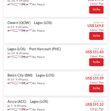
so 26. 9.
Priamy
Cena/ Pax
Air Peace
Kniha
Owerri (QOW)
Lagos (LOS)
Začať od
US$ 149.8
st 23. 9.
Priamy
Cena/ Pax
Air Peace
Kniha
Lagos (LOS)
Port Harcourt (PHC)
Začať od
US$ 151.83
so 29. 8.
Priamy
Cena/ Pax
Air Peace
Kniha
Benin City (BNI)
Lagos (LOS)
Začať od
US$ 155.09
št 10. 9.
Priamy
Cena/ Pax
Air Peace
Kniha
Accra (ACC)
Lagos (LOS)
Začať od
US$ 191.32
pi 7. 8.
Priamy
Cena/ Pax
Air Peace