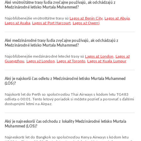
Aké vnútroštátne trasy ľudia zvyčajne používajú, ak odchádzajú z
Medzinárodné letisko Murtala Muhammed?
Najobľúbenejšie vnútroštátne trasy sú
Lagos až Benin City
,
Lagos až Abuja
,
Lagos až Asaba
,
Lagos až Port Harcourt
,
Lagos až Owerri
Aké medzinárodné trasy ľudia zvyčajne používajú, ak odchádzajú z
Medzinárodné letisko Murtala Muhammed?
Najobľúbenejšie medzinárodné letecké trasy sú
Lagos až London
,
Lagos až
Guangzhou
,
Lagos až London
,
Lagos až Toronto
,
Lagos až Kuala Lumpur
Aký je najskorší čas odletu z Medzinárodné letisko Murtala Muhammed
(LOS)?
Najskorší let do Perth so spoločnosťou Thai Airways s kódom letu TG483
odlieta o 00:01. Tento letový poriadok si môžete pozrieť a porovnať s ďalšími
dostupnými letmi na Airpaz.
Aký je najneskorší čas odchodu z lokality Medzinárodné letisko Murtala
Muhammed (LOS)?
Najneskorší let do Bangkok so spoločnosťou Kenya Airways s kódom letu