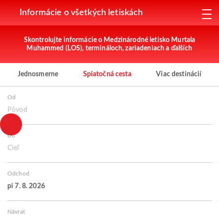
Informácie o všetkých letiskách
Skontrolujte informácie o Medzinárodné letisko Murtala
Muhammed (LOS), termináloch, zariadeniach a ďalších
Jednosmerne
Spiatočná cesta
Viac destinácií
Od
Pôvod
Do
Cieľ
Odchod
pi 7. 8. 2026
Návrat