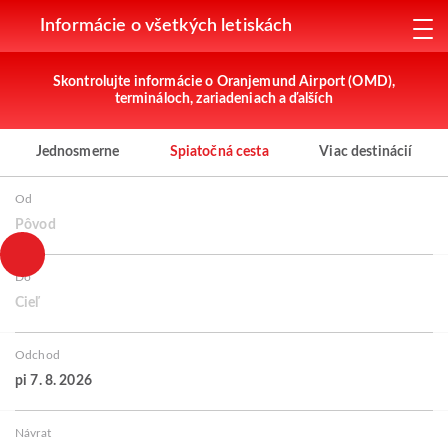
Informácie o všetkých letiskách
Skontrolujte informácie o Oranjemund Airport (OMD),
termináloch, zariadeniach a ďalších
Jednosmerne
Spiatočná cesta
Viac destinácií
Od
Pôvod
Do
Cieľ
Odchod
pi 7. 8. 2026
Návrat