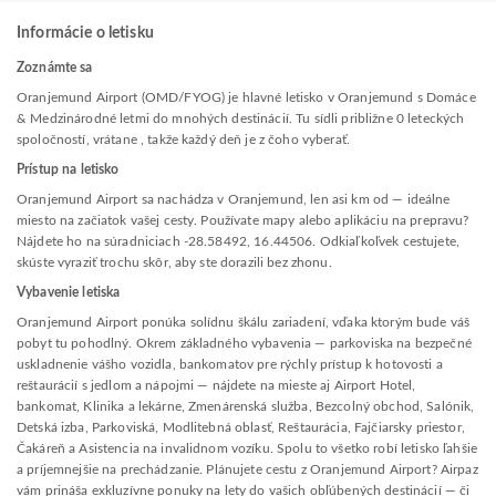
Informácie o letisku
Zoznámte sa
Oranjemund Airport (OMD/FYOG) je hlavné letisko v Oranjemund s Domáce
& Medzinárodné letmi do mnohých destinácií. Tu sídli približne 0 leteckých
spoločností, vrátane , takže každý deň je z čoho vyberať.
Prístup na letisko
Oranjemund Airport sa nachádza v Oranjemund, len asi km od — ideálne
miesto na začiatok vašej cesty. Používate mapy alebo aplikáciu na prepravu?
Nájdete ho na súradniciach -28.58492, 16.44506. Odkiaľkoľvek cestujete,
skúste vyraziť trochu skôr, aby ste dorazili bez zhonu.
Vybavenie letiska
Oranjemund Airport ponúka solídnu škálu zariadení, vďaka ktorým bude váš
pobyt tu pohodlný. Okrem základného vybavenia — parkoviska na bezpečné
uskladnenie vášho vozidla, bankomatov pre rýchly prístup k hotovosti a
reštaurácií s jedlom a nápojmi — nájdete na mieste aj Airport Hotel,
bankomat, Klinika a lekárne, Zmenárenská služba, Bezcolný obchod, Salónik,
Detská izba, Parkoviská, Modlitebná oblasť, Reštaurácia, Fajčiarsky priestor,
Čakáreň a Asistencia na invalidnom vozíku. Spolu to všetko robí letisko ľahšie
a príjemnejšie na prechádzanie. Plánujete cestu z Oranjemund Airport? Airpaz
vám prináša exkluzívne ponuky na lety do vašich obľúbených destinácií — či