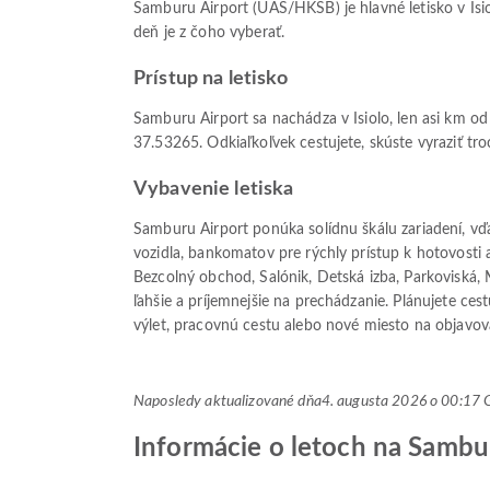
Samburu Airport (UAS/HKSB) je hlavné letisko v Isio
deň je z čoho vyberať.
Prístup na letisko
Samburu Airport sa nachádza v Isiolo, len asi km od
37.53265. Odkiaľkoľvek cestujete, skúste vyraziť tro
Vybavenie letiska
Samburu Airport ponúka solídnu škálu zariadení, 
vozidla, bankomatov pre rýchly prístup k hotovosti 
Bezcolný obchod, Salónik, Detská izba, Parkoviská, M
ľahšie a príjemnejšie na prechádzanie. Plánujete ce
výlet, pracovnú cestu alebo nové miesto na objavovan
Naposledy aktualizované dňa
4. augusta 2026 o 00:1
Informácie o letoch na Sambu