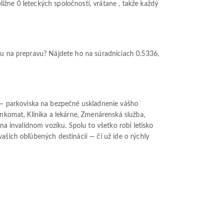
ižne 0 leteckých spoločností, vrátane , takže každý
ciu na prepravu? Nájdete ho na súradniciach 0.5336,
— parkoviska na bezpečné uskladnenie vášho
ankomat, Klinika a lekárne, Zmenárenská služba,
na invalidnom vozíku. Spolu to všetko robí letisko
ašich obľúbených destinácií — či už ide o rýchly