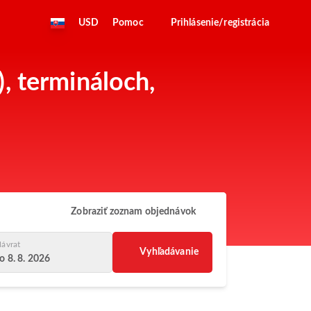
USD
Pomoc
Prihlásenie/registrácia
, termináloch,
Zobraziť zoznam objednávok
ávrat
Vyhľadávanie
o 8. 8. 2026