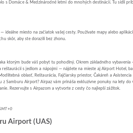
lo s Domáce & Medzinárodné letmi do mnohých destinácií. Tu sídli pribl
 — ideálne miesto na začiatok vašej cesty. Používate mapy alebo apliká
chu skôr, aby ste dorazili bez zhonu.
vďaka ktorým bude váš pobyt tu pohodlný. Okrem základného vybavenia 
a reštaurácií s jedlom a nápojmi — nájdete na mieste aj Airport Hotel, b
odlitebná oblasť, Reštaurácia, Fajčiarsky priestor, Čakáreň a Asistencia 
stu z Samburu Airport? Airpaz vám prináša exkluzívne ponuky na lety do v
ie. Rezervujte s Airpazom a vytvorte z cesty čo najlepší zážitok.
7 GMT+0
ru Airport (UAS)