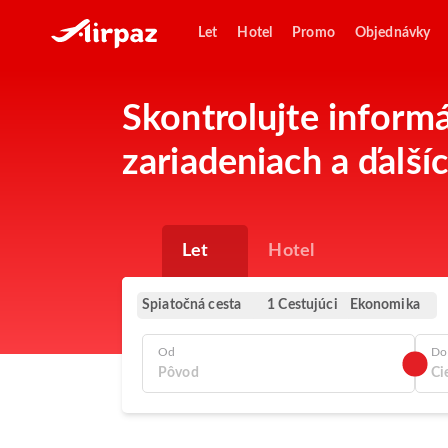
Let
Hotel
Promo
Objednávky
Skontrolujte inform
zariadeniach a ďalší
Let
Hotel
Spiatočná cesta
Ekonomika
1 Cestujúci
Od
Do