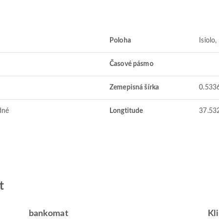
Poloha
Isiolo
Časové pásmo
Zemepisná šírka
0.533
dné
Longtitude
37.53
t
bankomat
Kl