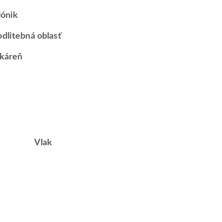
lónik
dlitebná oblasť
káreň
Vlak