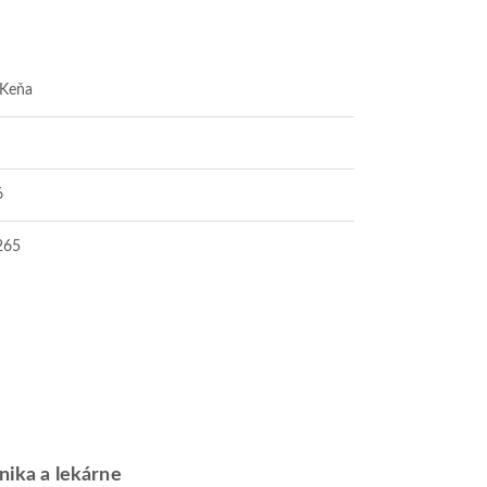
, Keňa
6
265
inika a lekárne