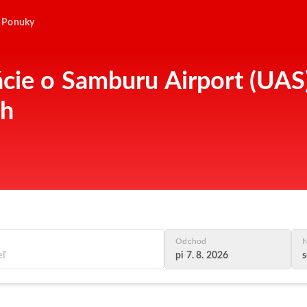
Ponuky
ácie o Samburu Airport (UAS)
ch
Odchod
N
pi 7. 8. 2026
s