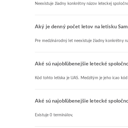
Neexistuje žiadny konkrétny názov leteckej spoločno
Aký je denný počet letov na letisku Sam
Pre medzinárodný let neexistuje žiadny konkrétny ná
Aké sú najobľúbenejšie letecké spoločno
Kód tohto letiska je UAS. Medzitým je jeho icao kó
Aké sú najobľúbenejšie letecké spoločno
Existuje 0 terminálov,