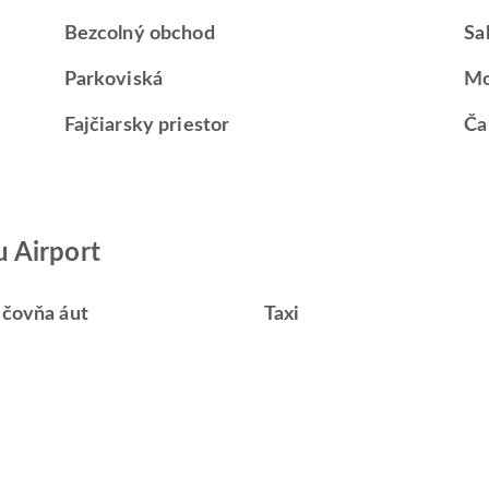
Bezcolný obchod
Sa
Parkoviská
Mo
Fajčiarsky priestor
Ča
 Airport
ičovňa áut
Taxi