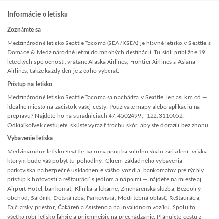
Informácie o letisku
Zoznámte sa
Medzinárodné letisko Seattle Tacoma (SEA/KSEA) je hlavné letisko v Seattle s
Domáce & Medzinárodné letmi do mnohých destinácií. Tu sídli približne 19
leteckých spoločností, vrátane Alaska Airlines, Frontier Airlines a Asiana
Airlines, takže každý deň je z čoho vyberať.
Prístup na letisko
Medzinárodné letisko Seattle Tacoma sa nachádza v Seattle, len asi km od —
ideálne miesto na začiatok vašej cesty. Používate mapy alebo aplikáciu na
prepravu? Nájdete ho na súradniciach 47.4502499, -122.3110052.
Odkiaľkoľvek cestujete, skúste vyraziť trochu skôr, aby ste dorazili bez zhonu.
Vybavenie letiska
Medzinárodné letisko Seattle Tacoma ponúka solídnu škálu zariadení, vďaka
ktorým bude váš pobyt tu pohodlný. Okrem základného vybavenia —
parkoviska na bezpečné uskladnenie vášho vozidla, bankomatov pre rýchly
prístup k hotovosti a reštaurácií s jedlom a nápojmi — nájdete na mieste aj
Airport Hotel, bankomat, Klinika a lekárne, Zmenárenská služba, Bezcolný
obchod, Salónik, Detská izba, Parkoviská, Modlitebná oblasť, Reštaurácia,
Fajčiarsky priestor, Čakáreň a Asistencia na invalidnom vozíku. Spolu to
všetko robí letisko ľahšie a príjemnejšie na prechádzanie. Plánujete cestu z