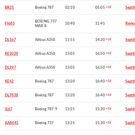
BR25
Boeing 787
02:10
05:05
+1d
Seattl
BOEING 737
FI685
10:40
11:45
Reykj
MAX 8
DL167
Airbus A350
11:55
14:20
+1d
Seattl
KE5020
Airbus A350
13:05
16:50
+1d
Seattl
DL197
Airbus A350
13:05
16:50
+1d
Seattl
KE42
Boeing 787
13:20
16:40
+1d
Seattl
DL7838
Boeing 787
13:20
16:40
+1d
Seattl
JL67
Boeing 787-9
13:25
15:30
+1d
Seattl
AA8445
Boeing 737
13:25
15:30
+1d
Seattl