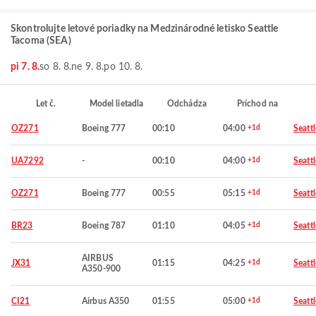
Skontrolujte letové poriadky na Medzinárodné letisko Seattle
Tacoma (SEA)
pi 7. 8.
so 8. 8.
ne 9. 8.
po 10. 8.
Let č.
Model lietadla
Odchádza
Príchod na
OZ271
Boeing 777
00:10
04:00
+1d
Seattl
UA7292
-
00:10
04:00
+1d
Seattl
OZ271
Boeing 777
00:55
05:15
+1d
Seattl
BR23
Boeing 787
01:10
04:05
+1d
Seattl
AIRBUS
JX31
01:15
04:25
+1d
Seattl
A350-900
CI21
Airbus A350
01:55
05:00
+1d
Seattl