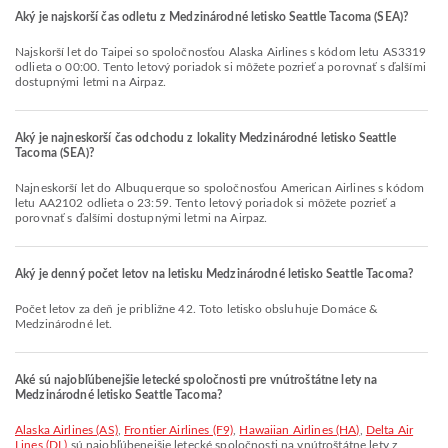
Aký je najskorší čas odletu z Medzinárodné letisko Seattle Tacoma (SEA)?
Najskorší let do Taipei so spoločnosťou Alaska Airlines s kódom letu AS3319
odlieta o 00:00. Tento letový poriadok si môžete pozrieť a porovnať s ďalšími
dostupnými letmi na Airpaz.
Aký je najneskorší čas odchodu z lokality Medzinárodné letisko Seattle
Tacoma (SEA)?
Najneskorší let do Albuquerque so spoločnosťou American Airlines s kódom
letu AA2102 odlieta o 23:59. Tento letový poriadok si môžete pozrieť a
porovnať s ďalšími dostupnými letmi na Airpaz.
Aký je denný počet letov na letisku Medzinárodné letisko Seattle Tacoma?
Počet letov za deň je približne 42. Toto letisko obsluhuje Domáce &
Medzinárodné let.
Aké sú najobľúbenejšie letecké spoločnosti pre vnútroštátne lety na
Medzinárodné letisko Seattle Tacoma?
Alaska Airlines (AS)
,
Frontier Airlines (F9)
,
Hawaiian Airlines (HA)
,
Delta Air
Lines (DL)
sú najobľúbenejšie letecké spoločnosti na vnútroštátne lety z