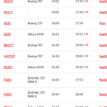
AS119
Boeing 787
14:05
17:30
+1d
Seattl
AS171
-
14:05
17:30
+1d
Seattl
DL81
Boeing 737
16:00
17:34
Paris
DL69
Airbus A350
16:25
19:55
+1d
Seattl
NH117
Boeing 787
16:30
19:00
+1d
Seattl
UA7929
Boeing 787
16:30
19:00
+1d
Seattl
DL281
Airbus A350
16:30
19:50
+1d
Seattl
BOEING 737
FI681
16:50
17:55
Reykj
MAX 8
BOEING 737
FI683
19:45
20:40
Reykj
MAX 8