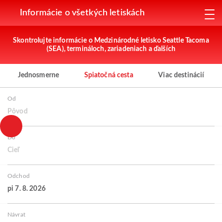
Informácie o všetkých letiskách
Skontrolujte informácie o Medzinárodné letisko Seattle Tacoma
(SEA), termináloch, zariadeniach a ďalších
Jednosmerne
Spiatočná cesta
Viac destinácií
Od
Pôvod
Do
Cieľ
Odchod
pi 7. 8. 2026
Návrat