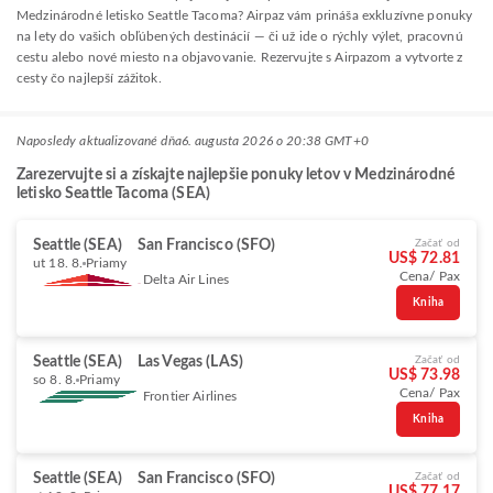
Medzinárodné letisko Seattle Tacoma? Airpaz vám prináša exkluzívne ponuky
na lety do vašich obľúbených destinácií — či už ide o rýchly výlet, pracovnú
cestu alebo nové miesto na objavovanie. Rezervujte s Airpazom a vytvorte z
cesty čo najlepší zážitok.
Naposledy aktualizované dňa
6. augusta 2026 o 20:38 GMT+0
Zarezervujte si a získajte najlepšie ponuky letov v Medzinárodné
letisko Seattle Tacoma (SEA)
Seattle (SEA)
San Francisco (SFO)
Začať od
US$ 72.81
ut 18. 8.
Priamy
Cena/ Pax
Delta Air Lines
Kniha
Seattle (SEA)
Las Vegas (LAS)
Začať od
US$ 73.98
so 8. 8.
Priamy
Cena/ Pax
Frontier Airlines
Kniha
Seattle (SEA)
San Francisco (SFO)
Začať od
US$ 77.17