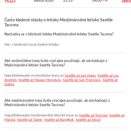
PR125
Airbus A350
23:10
04:00
+1d
Seattl
Často kladené otázky o letisku Medzinárodné letisko Seattle
Tacoma
Nachádza sa v blízkosti letiska Medzinárodné letisko Seattle Tacoma?
Nie, v blízkosti nie je žiadne letisko.
Aké vnútroštátne trasy ľudia zvyčajne používajú, ak odchádzajú z
Medzinárodné letisko Seattle Tacoma?
Najobľúbenejšie vnútroštátne trasy sú
Seattle až Las Vegas
,
Seattle až Los
Angeles
,
Seattle až Hawaii Honolulu
,
Seattle až San Francisco
,
Seattle až
Dallas
Aké medzinárodné trasy ľudia zvyčajne používajú, ak odchádzajú z
Medzinárodné letisko Seattle Tacoma?
Najobľúbenejšie medzinárodné letecké trasy sú
Seattle až Toronto
,
Seattle až
Manila
,
Seattle až Taipei
,
Seattle až Bangkok
,
Seattle až Seoul