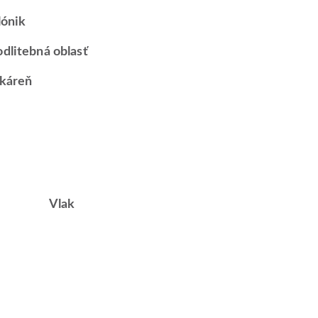
lónik
dlitebná oblasť
káreň
Vlak