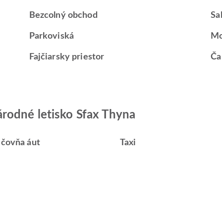
Bezcolný obchod
Sa
Parkoviská
Mo
Fajčiarsky priestor
Ča
rodné letisko Sfax Thyna
ičovňa áut
Taxi