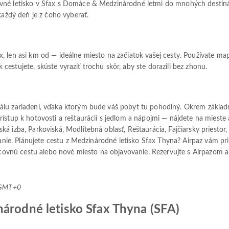
né letisko v Sfax s Domáce & Medzinárodné letmi do mnohých destinácií.
každý deň je z čoho vyberať.
, len asi km od — ideálne miesto na začiatok vašej cesty. Používate ma
estujete, skúste vyraziť trochu skôr, aby ste dorazili bez zhonu.
álu zariadení, vďaka ktorým bude váš pobyt tu pohodlný. Okrem zákla
stup k hotovosti a reštaurácií s jedlom a nápojmi — nájdete na mieste a
á izba, Parkoviská, Modlitebná oblasť, Reštaurácia, Fajčiarsky priestor,
dzanie. Plánujete cestu z Medzinárodné letisko Sfax Thyna? Airpaz vám pr
acovnú cestu alebo nové miesto na objavovanie. Rezervujte s Airpazom a v
4 GMT+0
národné letisko Sfax Thyna (SFA)