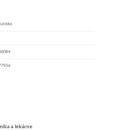
Tunisko
36084
77936
inika a lekárne