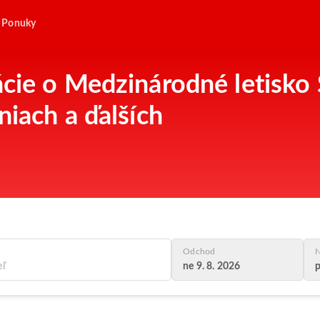
Ponuky
ácie o Medzinárodné letisko 
niach a ďalších
Odchod
N
ne 9. 8. 2026
p