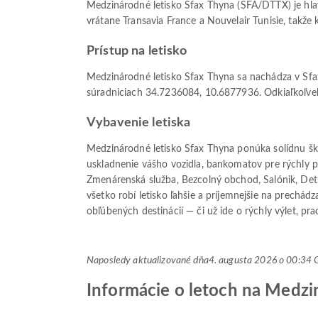
Medzinárodné letisko Sfax Thyna (SFA/DTTX) je hlav
vrátane Transavia France a Nouvelair Tunisie, takže 
Prístup na letisko
Medzinárodné letisko Sfax Thyna sa nachádza v Sfax
súradniciach 34.7236084, 10.6877936. Odkiaľkoľvek c
Vybavenie letiska
Medzinárodné letisko Sfax Thyna ponúka solídnu šk
uskladnenie vášho vozidla, bankomatov pre rýchly prí
Zmenárenská služba, Bezcolný obchod, Salónik, Detsk
všetko robí letisko ľahšie a príjemnejšie na prechá
obľúbených destinácií — či už ide o rýchly výlet, pr
Naposledy aktualizované dňa
4. augusta 2026 o 00:3
Informácie o letoch na Medzi