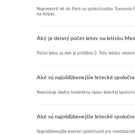
Najneskorší let do Paris so spoločnosťou Transavia France s kódom letu TO8099 odlieta o 11:00. Tento letový poriadok si môžete pozrieť a porovnať s ďalšími dostupnými letmi
na Airpaz.
Aký je denný počet letov na letisku Me
Počet letov za deň je približne 0. Toto letisko obs
Aké sú najobľúbenejšie letecké spoločno
Neexistuje žiadny konkrétny názov leteckej spoločno
Aké sú najobľúbenejšie letecké spoločno
Najobľúbenejšie letecké spoločnosti pre medzináro