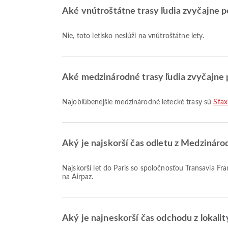
Aké vnútroštátne trasy ľudia zvyčajne p
Nie, toto letisko neslúži na vnútroštátne lety.
Aké medzinárodné trasy ľudia zvyčajne 
Najobľúbenejšie medzinárodné letecké trasy sú
Sfax
Aký je najskorší čas odletu z Medzináro
Najskorší let do Paris so spoločnosťou Transavia France s kódom letu TO8099 odlieta o 11:00. Tento letový poriadok si môžete pozrieť a porovnať s ďalšími dostupnými letmi
na Airpaz.
Aký je najneskorší čas odchodu z lokali