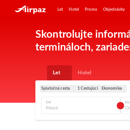
Let
Hotel
Promo
Objednávky
Skontrolujte inform
termináloch, zariade
Let
Hotel
Spiatočná cesta
Ekonomika
1 Cestujúci
Od
Do