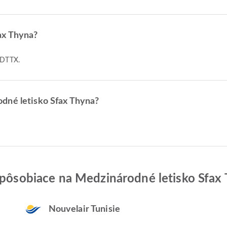
ax Thyna?
d DTTX.
dné letisko Sfax Thyna?
i pôsobiace na Medzinárodné letisko Sfax
Nouvelair Tunisie