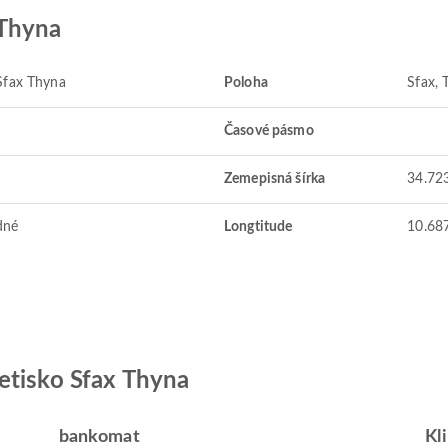
 Thyna
Sfax Thyna
Poloha
Sfax, 
Časové pásmo
Zemepisná šírka
34.72
dné
Longtitude
10.68
etisko Sfax Thyna
bankomat
Kl