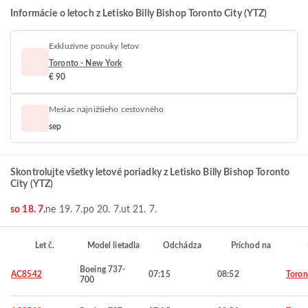
Informácie o letoch z Letisko Billy Bishop Toronto City (YTZ)
Exkluzívne ponuky letov
Toronto - New York
€ 90
Mesiac najnižšieho cestovného
sep
Skontrolujte všetky letové poriadky z Letisko Billy Bishop Toronto
City (YTZ)
so 18. 7.
ne 19. 7.
po 20. 7.
ut 21. 7.
Let č.
Model lietadla
Odchádza
Príchod na
Boeing 737-
AC8542
07:15
08:52
Toron
700