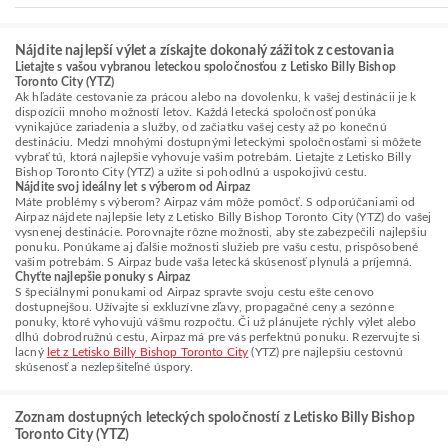
Nájdite najlepší výlet a získajte dokonalý zážitok z cestovania
Lietajte s vašou vybranou leteckou spoločnosťou z Letisko Billy Bishop
Toronto City (YTZ)
Ak hľadáte cestovanie za prácou alebo na dovolenku, k vašej destinácii je k
dispozícii mnoho možností letov. Každá letecká spoločnosť ponúka
vynikajúce zariadenia a služby, od začiatku vašej cesty až po konečnú
destináciu. Medzi mnohými dostupnými leteckými spoločnosťami si môžete
vybrať tú, ktorá najlepšie vyhovuje vašim potrebám. Lietajte z Letisko Billy
Bishop Toronto City (YTZ) a užite si pohodlnú a uspokojivú cestu.
Nájdite svoj ideálny let s výberom od Airpaz
Máte problémy s výberom? Airpaz vám môže pomôcť. S odporúčaniami od
Airpaz nájdete najlepšie lety z Letisko Billy Bishop Toronto City (YTZ) do vašej
vysnenej destinácie. Porovnajte rôzne možnosti, aby ste zabezpečili najlepšiu
ponuku. Ponúkame aj ďalšie možnosti služieb pre vašu cestu, prispôsobené
vašim potrebám. S Airpaz bude vaša letecká skúsenosť plynulá a príjemná.
Chyťte najlepšie ponuky s Airpaz
S špeciálnymi ponukami od Airpaz spravte svoju cestu ešte cenovo
dostupnejšou. Užívajte si exkluzívne zľavy, propagačné ceny a sezónne
ponuky, ktoré vyhovujú vášmu rozpočtu. Či už plánujete rýchly výlet alebo
dlhú dobrodružnú cestu, Airpaz má pre vás perfektnú ponuku. Rezervujte si
lacný
let z Letisko Billy Bishop Toronto City
(YTZ) pre najlepšiu cestovnú
skúsenosť a nezlepšiteľné úspory.
Zoznam dostupných leteckých spoločností z Letisko Billy Bishop
Toronto City (YTZ)