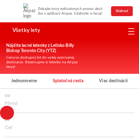
Získajte tony exkluzívnych promo akcií
Stiahnuť
iba v aplikácii Airpaz. Stiahnite si teraz!
Všetky lety
Nájdite lacné letenky z Letisko Billy
Bishop Toronto City (YTZ)
Cenovo dostupný let do vašej vysnívanej
destinácie. Rezervujme si letenky na Airpaz
teraz!
Jednosmerne
Spiatočná cesta
Viac destinácií
Od
Pôvod
Do
Cieľ