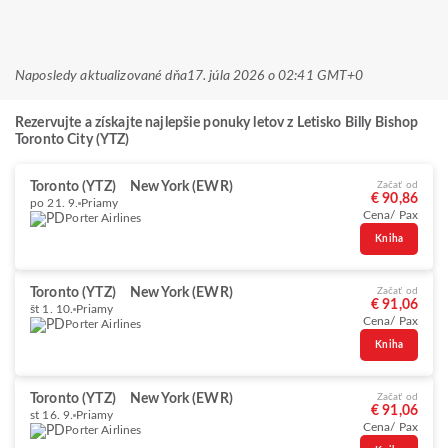
Naposledy aktualizované dňa
17. júla 2026 o 02:41 GMT+0
Rezervujte a získajte najlepšie ponuky letov z Letisko Billy Bishop
Toronto City (YTZ)
Toronto (YTZ)
New York (EWR)
Začať od
€ 90,86
po 21. 9.
Priamy
Cena/ Pax
Porter Airlines
Kniha
Toronto (YTZ)
New York (EWR)
Začať od
€ 91,06
št 1. 10.
Priamy
Cena/ Pax
Porter Airlines
Kniha
Toronto (YTZ)
New York (EWR)
Začať od
€ 91,06
st 16. 9.
Priamy
Cena/ Pax
Porter Airlines