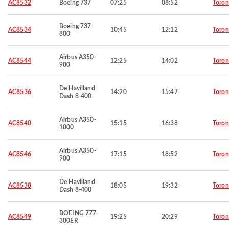
AC8532
Boeing 737
07:25
08:52
Toron
Boeing 737-
AC8534
10:45
12:12
Toron
800
Airbus A350-
AC8544
12:25
14:02
Toron
900
De Havilland
AC8536
14:20
15:47
Toron
Dash 8-400
Airbus A350-
AC8540
15:15
16:38
Toron
1000
Airbus A350-
AC8546
17:15
18:52
Toron
900
De Havilland
AC8538
18:05
19:32
Toron
Dash 8-400
BOEING 777-
AC8549
19:25
20:29
Toron
300ER