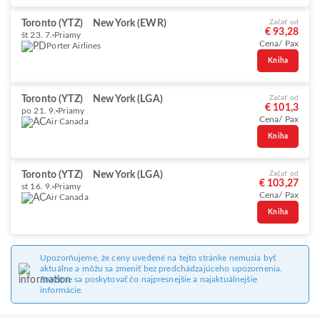
Toronto (YTZ)
New York (EWR)
Začať od
€ 93,28
št 23. 7.
Priamy
Cena/ Pax
Porter Airlines
Kniha
Toronto (YTZ)
New York (LGA)
Začať od
€ 101,3
po 21. 9.
Priamy
Cena/ Pax
Air Canada
Kniha
Toronto (YTZ)
New York (LGA)
Začať od
€ 103,27
st 16. 9.
Priamy
Cena/ Pax
Air Canada
Kniha
Upozorňujeme, že ceny uvedené na tejto stránke nemusia byť
aktuálne a môžu sa zmeniť bez predchádzajúceho upozornenia.
Snažíme sa poskytovať čo najpresnejšie a najaktuálnejšie
informácie.