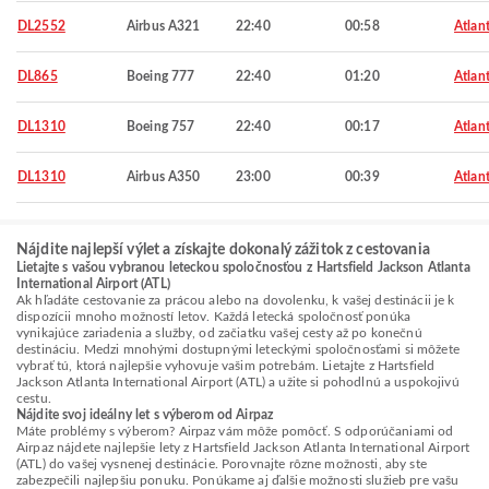
DL2552
Airbus A321
22:40
00:58
Atlan
DL865
Boeing 777
22:40
01:20
Atlan
DL1310
Boeing 757
22:40
00:17
Atlan
DL1310
Airbus A350
23:00
00:39
Atlan
Nájdite najlepší výlet a získajte dokonalý zážitok z cestovania
Lietajte s vašou vybranou leteckou spoločnosťou z Hartsfield Jackson Atlanta
International Airport (ATL)
Ak hľadáte cestovanie za prácou alebo na dovolenku, k vašej destinácii je k
dispozícii mnoho možností letov. Každá letecká spoločnosť ponúka
vynikajúce zariadenia a služby, od začiatku vašej cesty až po konečnú
destináciu. Medzi mnohými dostupnými leteckými spoločnosťami si môžete
vybrať tú, ktorá najlepšie vyhovuje vašim potrebám. Lietajte z Hartsfield
Jackson Atlanta International Airport (ATL) a užite si pohodlnú a uspokojivú
cestu.
Nájdite svoj ideálny let s výberom od Airpaz
Máte problémy s výberom? Airpaz vám môže pomôcť. S odporúčaniami od
Airpaz nájdete najlepšie lety z Hartsfield Jackson Atlanta International Airport
(ATL) do vašej vysnenej destinácie. Porovnajte rôzne možnosti, aby ste
zabezpečili najlepšiu ponuku. Ponúkame aj ďalšie možnosti služieb pre vašu