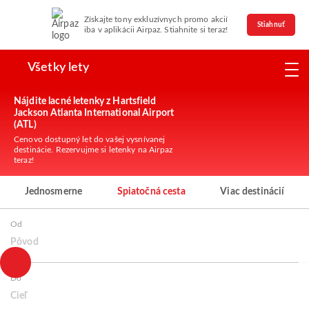
Získajte tony exkluzívnych promo akcií
Stiahnuť
iba v aplikácii Airpaz. Stiahnite si teraz!
Všetky lety
Nájdite lacné letenky z Hartsfield
Jackson Atlanta International Airport
(ATL)
Cenovo dostupný let do vašej vysnívanej
destinácie. Rezervujme si letenky na Airpaz
teraz!
Jednosmerne
Spiatočná cesta
Viac destinácií
Od
Pôvod
Do
Cieľ