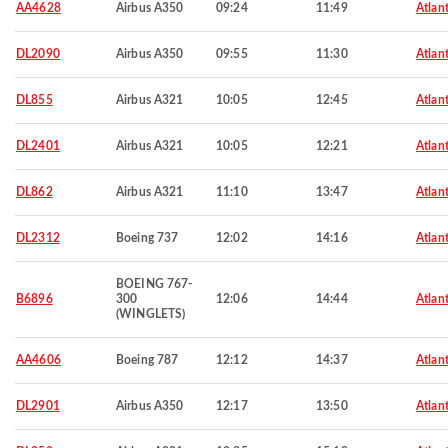
AA4628
Airbus A350
09:24
11:49
Atlan
DL2090
Airbus A350
09:55
11:30
Atlan
DL855
Airbus A321
10:05
12:45
Atlan
DL2401
Airbus A321
10:05
12:21
Atlan
DL862
Airbus A321
11:10
13:47
Atlan
DL2312
Boeing 737
12:02
14:16
Atlan
BOEING 767-
B6896
300
12:06
14:44
Atlan
(WINGLETS)
AA4606
Boeing 787
12:12
14:37
Atlan
DL2901
Airbus A350
12:17
13:50
Atlan