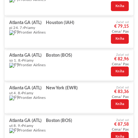
Kniha
Atlanta GA (ATL)
Houston (IAH)
Začať od
€ 79,15
pi 24. 7.
Priamy
Cena/ Pax
Frontier Airlines
Kniha
Atlanta GA (ATL)
Boston (BOS)
Začať od
€ 82,96
so 1. 8.
Priamy
Cena/ Pax
Frontier Airlines
Kniha
Atlanta GA (ATL)
New York (EWR)
Začať od
€ 83,36
ut 4. 8.
Priamy
Cena/ Pax
Frontier Airlines
Kniha
Atlanta GA (ATL)
Boston (BOS)
Začať od
€ 87,58
ut 8. 9.
Priamy
Cena/ Pax
Frontier Airlines
Kniha