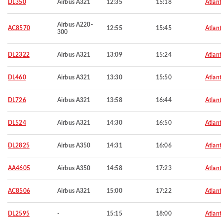
DL350
Airbus A321
12:35
15:18
Atlan
Airbus A220-
AC8570
12:55
15:45
Atlan
300
DL2322
Airbus A321
13:09
15:24
Atlan
DL460
Airbus A321
13:30
15:50
Atlan
DL726
Airbus A321
13:58
16:44
Atlan
DL524
Airbus A321
14:30
16:50
Atlan
DL2825
Airbus A350
14:31
16:06
Atlan
AA4605
Airbus A350
14:58
17:23
Atlan
AC8506
Airbus A321
15:00
17:22
Atlan
DL2595
-
15:15
18:00
Atlan