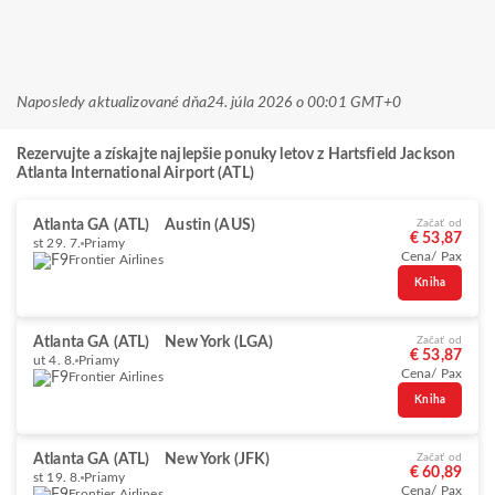
Naposledy aktualizované dňa
24. júla 2026 o 00:01 GMT+0
Rezervujte a získajte najlepšie ponuky letov z Hartsfield Jackson
Atlanta International Airport (ATL)
Atlanta GA (ATL)
Austin (AUS)
Začať od
€ 53,87
st 29. 7.
Priamy
Cena/ Pax
Frontier Airlines
Kniha
Atlanta GA (ATL)
New York (LGA)
Začať od
€ 53,87
ut 4. 8.
Priamy
Cena/ Pax
Frontier Airlines
Kniha
Atlanta GA (ATL)
New York (JFK)
Začať od
€ 60,89
st 19. 8.
Priamy
Cena/ Pax
Frontier Airlines