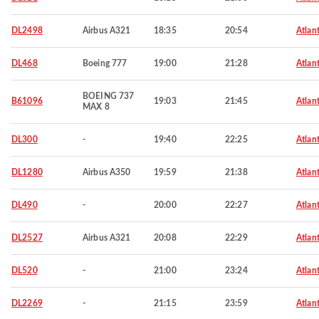
DL2498
Airbus A321
18:35
20:54
Atlan
DL468
Boeing 777
19:00
21:28
Atlan
BOEING 737
B61096
19:03
21:45
Atlan
MAX 8
DL300
-
19:40
22:25
Atlan
DL1280
Airbus A350
19:59
21:38
Atlan
DL490
-
20:00
22:27
Atlan
DL2527
Airbus A321
20:08
22:29
Atlan
DL520
-
21:00
23:24
Atlan
DL2269
-
21:15
23:59
Atlan