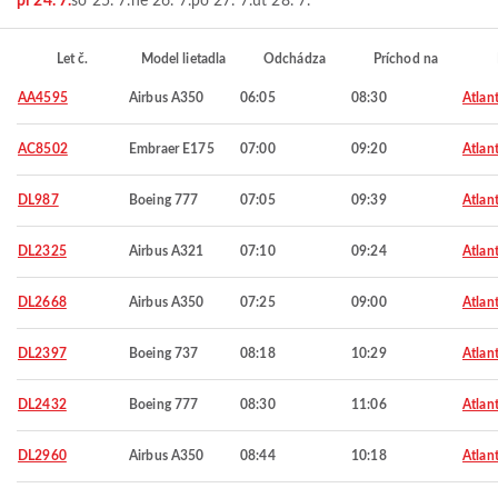
pi 24. 7.
so 25. 7.
ne 26. 7.
po 27. 7.
ut 28. 7.
Let č.
Model lietadla
Odchádza
Príchod na
AA4595
Airbus A350
06:05
08:30
Atlan
AC8502
Embraer E175
07:00
09:20
Atlan
DL987
Boeing 777
07:05
09:39
Atlan
DL2325
Airbus A321
07:10
09:24
Atlan
DL2668
Airbus A350
07:25
09:00
Atlan
DL2397
Boeing 737
08:18
10:29
Atlan
DL2432
Boeing 777
08:30
11:06
Atlan
DL2960
Airbus A350
08:44
10:18
Atlan