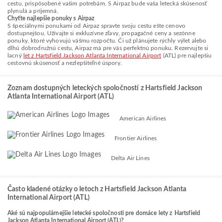
cestu, prispôsobené vašim potrebám. S Airpaz bude vaša letecká skúsenosť
plynulá a príjemná.
Chyťte najlepšie ponuky s Airpaz
S špeciálnymi ponukami od Airpaz spravte svoju cestu ešte cenovo
dostupnejšou. Užívajte si exkluzívne zľavy, propagačné ceny a sezónne
ponuky, ktoré vyhovujú vášmu rozpočtu. Či už plánujete rýchly výlet alebo
dlhú dobrodružnú cestu, Airpaz má pre vás perfektnú ponuku. Rezervujte si
lacný
let z Hartsfield Jackson Atlanta International Airport
(ATL) pre najlepšiu
cestovnú skúsenosť a nezlepšiteľné úspory.
Zoznam dostupných leteckých spoločností z Hartsfield Jackson
Atlanta International Airport (ATL)
American Airlines
Frontier Airlines
Delta Air Lines
Často kladené otázky o letoch z Hartsfield Jackson Atlanta
International Airport (ATL)
Aké sú najpopulárnejšie letecké spoločnosti pre domáce lety z Hartsfield
Jackson Atlanta International Airport (ATL)?