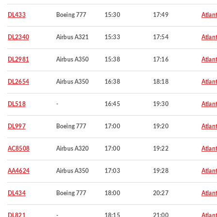
DL433
Boeing 777
15:30
17:49
Atlan
DL2340
Airbus A321
15:33
17:54
Atlan
DL2981
Airbus A350
15:38
17:16
Atlan
DL2654
Airbus A350
16:38
18:18
Atlan
DL518
-
16:45
19:30
Atlan
DL997
Boeing 777
17:00
19:20
Atlan
AC8508
Airbus A320
17:00
19:22
Atlan
AA4624
Airbus A350
17:03
19:28
Atlan
DL434
Boeing 777
18:00
20:27
Atlan
DL821
-
18:15
21:00
Atlan