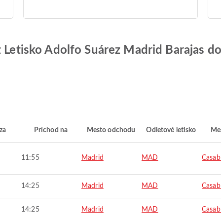
z Letisko Adolfo Suárez Madrid Barajas d
za
Príchod na
Mesto odchodu
Odletové letisko
Mes
11:55
Madrid
MAD
Casab
14:25
Madrid
MAD
Casab
14:25
Madrid
MAD
Casab