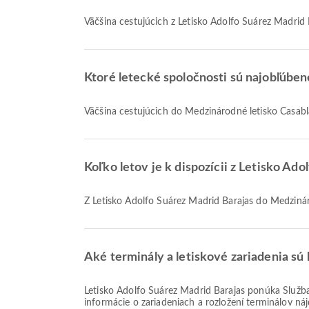
Väčšina cestujúcich z Letisko Adolfo Suárez Madrid 
Ktoré letecké spoločnosti sú najobľúbe
Väčšina cestujúcich do Medzinárodné letisko Casa
Koľko letov je k dispozícii z Letisko 
Z Letisko Adolfo Suárez Madrid Barajas do Medzin
Aké terminály a letiskové zariadenia sú 
Letisko Adolfo Suárez Madrid Barajas ponúka Služba výmeny mien, Obchod bez cla, Parkoviská a mnoho ďalších vybavení, ktoré zlepšia váš cestovný zážitok. Podrobné
informácie o zariadeniach a rozložení terminálov ná