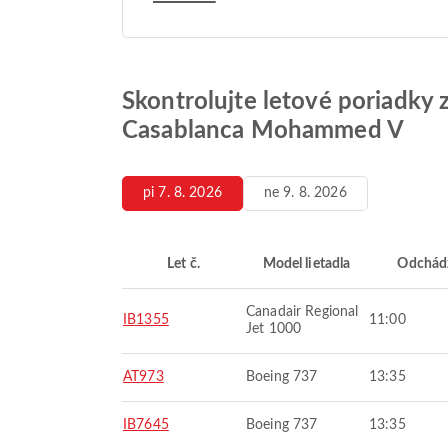
Skontrolujte letové poriadky 
Casablanca Mohammed V
pi 7. 8. 2026
ne 9. 8. 2026
Let č.
Model lietadla
Odchád
Canadair Regional
IB1355
11:00
Jet 1000
AT973
Boeing 737
13:35
IB7645
Boeing 737
13:35