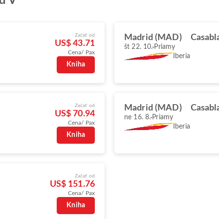
d V
Začať od
Madrid (MAD)
Casabl
US$ 43.71
št 22. 10.
Priamy
Cena/ Pax
Iberia
Kniha
Začať od
Madrid (MAD)
Casabl
US$ 70.94
ne 16. 8.
Priamy
Cena/ Pax
Iberia
Kniha
Začať od
US$ 151.76
Cena/ Pax
Kniha