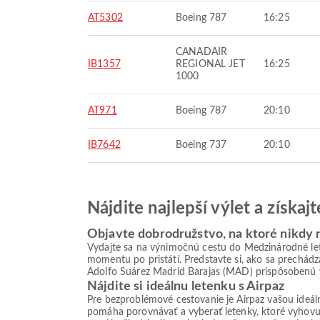
AT5302
Boeing 787
16:25
CANADAIR
IB1357
REGIONAL JET
16:25
1000
AT971
Boeing 787
20:10
IB7642
Boeing 737
20:10
Nájdite najlepší výlet a získa
Objavte dobrodružstvo, na ktoré nikdy
Vydajte sa na výnimočnú cestu do Medzinárodné l
momentu po pristátí. Predstavte si, ako sa prechádz
Adolfo Suárez Madrid Barajas (MAD) prispôsobenú v
Nájdite si ideálnu letenku s Airpaz
Pre bezproblémové cestovanie je Airpaz vašou ideá
pomáha porovnávať a vyberať letenky, ktoré vyhovu