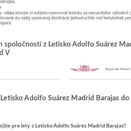
dlnejšia.
v
ie, vďaka ktorým si môžete rezervovať letenku za neuveriteľne výhodné 
tovanie do vašej vysnívanej destinácie jednoduchšie než kedykoľvek predt
úspory.
 spoločností z Letisko Adolfo Suárez Ma
d V
Royal Air Maroc
z Letisko Adolfo Suárez Madrid Barajas d
jšie pre lety z Letisko Adolfo Suárez Madrid Barajas?