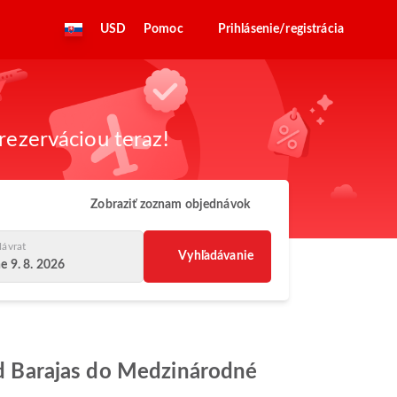
USD
Pomoc
Prihlásenie/registrácia
rezerváciou teraz!
Zobraziť zoznam objednávok
ávrat
Vyhľadávanie
e 9. 8. 2026
rid Barajas do Medzinárodné