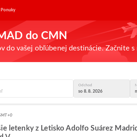
Ponuky
 z MAD do CMN
v do vašej obľúbenej destinácie. Začnite s 
Odchod
N
so 8. 8. 2026
n
 GMT+0
epšie letenky z Letisko Adolfo Suárez Mad