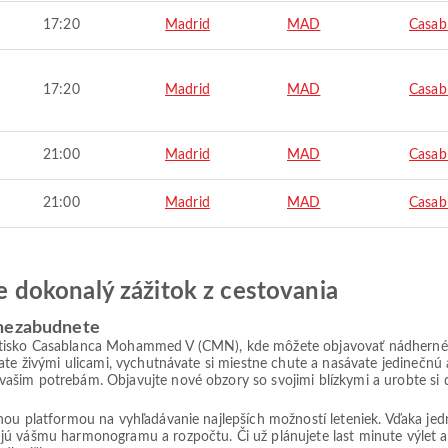
17:20
Madrid
MAD
Casab
17:20
Madrid
MAD
Casab
21:00
Madrid
MAD
Casab
21:00
Madrid
MAD
Casab
jte dokonalý zážitok z cestovania
 nezabudnete
etisko Casablanca Mohammed V (CMN), kde môžete objavovať nádherné
ate živými ulicami, vychutnávate si miestne chute a nasávate jedinečnú 
ašim potrebám. Objavujte nové obzory so svojimi blízkymi a urobte s
lnou platformou na vyhľadávanie najlepších možností leteniek. Vďaka j
jú vášmu harmonogramu a rozpočtu. Či už plánujete last minute výlet 