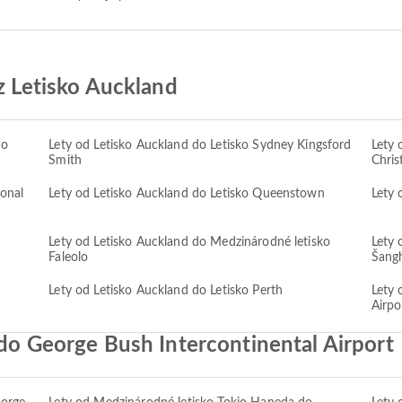
 z Letisko Auckland
ko
Lety od Letisko Auckland do Letisko Sydney Kingsford
Lety 
Smith
Chris
ional
Lety od Letisko Auckland do Letisko Queenstown
Lety 
Lety od Letisko Auckland do Medzinárodné letisko
Lety 
Faleolo
Šang
Lety od Letisko Auckland do Letisko Perth
Lety 
Airpo
 do George Bush Intercontinental Airport