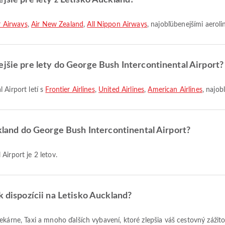
jšie pre lety z Letisko Auckland?
r Airways
,
Air New Zealand
,
All Nippon Airways
, najobľúbenejšími aeroli
ejšie pre lety do George Bush Intercontinental Airport?
 Airport letí s
Frontier Airlines
,
United Airlines
,
American Airlines
, najob
ckland do George Bush Intercontinental Airport?
Airport je 2 letov.
k dispozícii na Letisko Auckland?