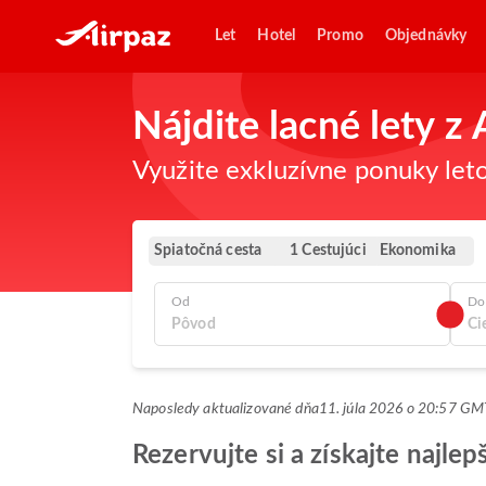
Let
Hotel
Promo
Objednávky
Nájdite lacné lety 
Využite exkluzívne ponuky leto
Spiatočná cesta
Ekonomika
1 Cestujúci
Od
Do
Naposledy aktualizované dňa
11. júla 2026 o 20:57 G
Rezervujte si a získajte najle