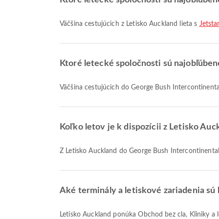
Ktoré letecké spoločnosti sú najobľúbene
Väčšina cestujúcich z Letisko Auckland lieta s
Jetsta
Ktoré letecké spoločnosti sú najobľúben
Väčšina cestujúcich do George Bush Intercontinental
Koľko letov je k dispozícii z Letisko Au
Z Letisko Auckland do George Bush Intercontinental 
Aké terminály a letiskové zariadenia sú 
Letisko Auckland ponúka Obchod bez cla, Kliniky a lekárne, Taxi a mnoho ďalších vybavení, ktoré zlepšia váš cestovný zážitok. Podrobné informácie o zariadeniach a rozložení