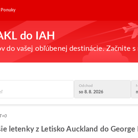
Ponuky
z AKL do IAH
v do vašej obľúbenej destinácie. Začnite s 
Odchod
N
so 8. 8. 2026
n
MT+0
pšie letenky z Letisko Auckland do George