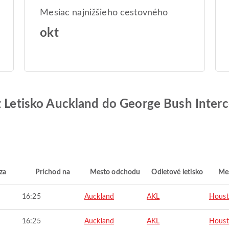
Mesiac najnižšieho cestovného
okt
z Letisko Auckland do George Bush Interc
za
Príchod na
Mesto odchodu
Odletové letisko
Mes
16:25
Auckland
AKL
Hous
16:25
Auckland
AKL
Hous