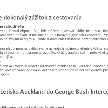
jte dokonalý zážitok z cestovania
 nezabudnete
ercontinental Airport (IAH), kde môžete objavovať nádherné mestá s 
ulicami, vychutnávate si miestne chute a nasávate jedinečnú atmosféru. V
y so svojimi blízkymi a urobte si dovolenku skutočne nezabudnuteľnou
lnou platformou na vyhľadávanie najlepších možností leteniek. Vďaka j
jú vášmu harmonogramu a rozpočtu. Či už plánujete last minute výlet 
dlnejšia.
v
ie, vďaka ktorým si môžete rezervovať letenku za neuveriteľne výhodné 
tovanie do vašej vysnívanej destinácie jednoduchšie než kedykoľvek predt
úspory.
z Letisko Auckland do George Bush Interc