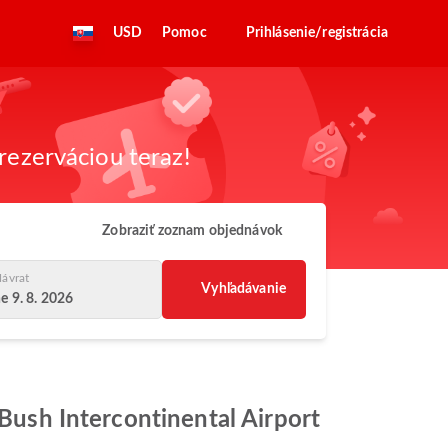
USD
Pomoc
Prihlásenie/registrácia
rezerváciou teraz!
Zobraziť zoznam objednávok
ávrat
Vyhľadávanie
e 9. 8. 2026
 Bush Intercontinental Airport