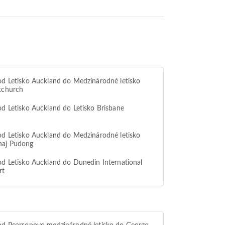
od Letisko Auckland do Medzinárodné letisko
tchurch
od Letisko Auckland do Letisko Brisbane
od Letisko Auckland do Medzinárodné letisko
haj Pudong
od Letisko Auckland do Dunedin International
rt