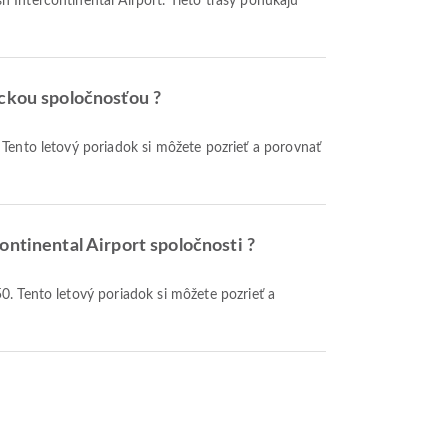
h Intercontinental Airport. Tieto trasy ponúkajú
eckou spoločnosťou ?
ontinental Airport spoločnosti ?