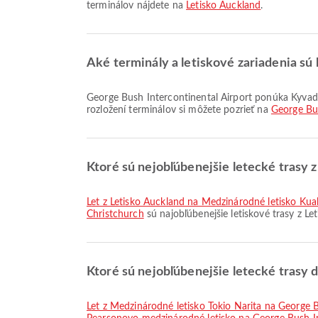
terminálov nájdete na
Letisko Auckland
.
Aké terminály a letiskové zariadenia sú 
George Bush Intercontinental Airport ponúka Kyvadlová doprava, Modlitebňa, Taxi a mnoho ďalších možností, ktoré zlepšia váš cestovný zážitok. Podrobnosti o zariadeniach a
rozložení terminálov si môžete pozrieť na
George Bus
Ktoré sú nejobľúbenejšie letecké trasy 
let z Letisko Auckland na Medzinárodné letisko Ku
Christchurch
sú najobľúbenejšie letiskové trasy z Le
Ktoré sú nejobľúbenejšie letecké trasy 
let z Medzinárodné letisko Tokio Narita na George 