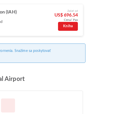
Začať od
on (IAH)
US$ 696.54
Cena/ Pax
nd
Kniha
ornenia. Snažíme sa poskytovať
l Airport