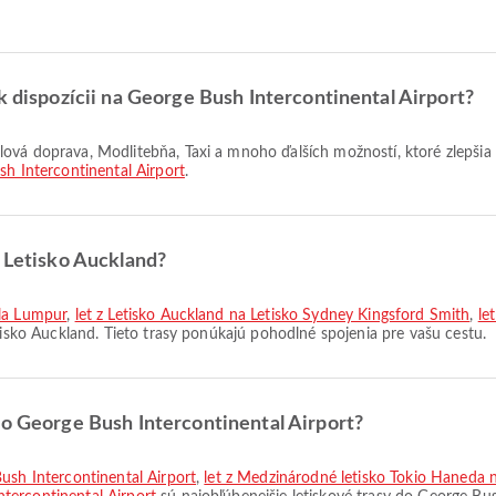
k dispozícii na George Bush Intercontinental Airport?
h Intercontinental Airport
.
z Letisko Auckland?
ala Lumpur
,
let z Letisko Auckland na Letisko Sydney Kingsford Smith
,
le
tisko Auckland. Tieto trasy ponúkajú pohodlné spojenia pre vašu cestu.
do George Bush Intercontinental Airport?
Bush Intercontinental Airport
,
let z Medzinárodné letisko Tokio Haneda 