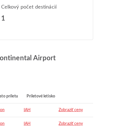
Celkový počet destinácií
1
ontinental Airport
to príletu
Príletové letisko
ton
IAH
Zobraziť ceny
ton
IAH
Zobraziť ceny