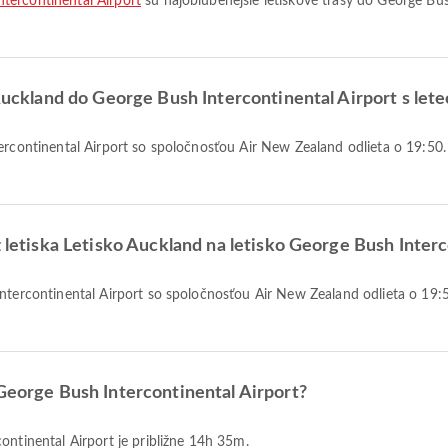
tercontinental Airport
sú najobľúbenejšie letiskové trasy do George Bus
 Auckland do George Bush Intercontinental Airport s let
z letiska Letisko Auckland na letisko George Bush Interc
 George Bush Intercontinental Airport?
continental Airport je približne 14h 35m.