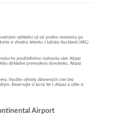
úchvatnými výhľadmi už od prvého momentu po
yberte si vhodnú letenku z Letisko Auckland (AKL)
.
ednoducho použiteľnému rozhraniu vám Airpaz
alebo dôkladne premyslenú dovolenku, Airpaz
ceny. Využite výhody zľavnených cien bez
ým. Rezervujte si lacný let s Airpaz a užite si
ontinental Airport