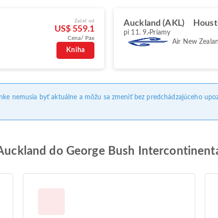
Začať od
Auckland (AKL)
Houst
US$ 559.1
pi 11. 9.
Priamy
Cena/ Pax
Air New Zeala
Kniha
ánke nemusia byť aktuálne a môžu sa zmeniť bez predchádzajúceho upoz
 Auckland do George Bush Intercontinenta