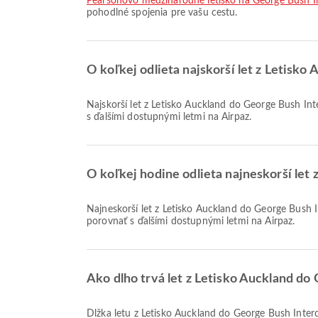
Pearsonovo medzinárodné letisko na George Bush In
pohodlné spojenia pre vašu cestu.
O koľkej odlieta najskorší let z Letisko
Najskorší let z Letisko Auckland do George Bush Intercontinental Airport so spoločnosťou Air New Zealand odlieta o 19:50. Tento letový poriadok si môžete pozrieť a porovnať
s ďalšími dostupnými letmi na Airpaz.
O koľkej hodine odlieta najneskorší let 
Najneskorší let z Letisko Auckland do George Bush Intercontinental Airport so spoločnosťou Air New Zealand odlieta o 19:50. Tento letový poriadok si môžete pozrieť a
porovnať s ďalšími dostupnými letmi na Airpaz.
Ako dlho trvá let z Letisko Auckland do
Dĺžka letu z Letisko Auckland do George Bush Inter