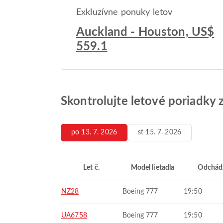
Exkluzívne ponuky letov
Auckland - Houston, US$
559.1
Skontrolujte letové poriadky 
po 13. 7. 2026
st 15. 7. 2026
Let č.
Model lietadla
Odchád
NZ28
Boeing 777
19:50
UA6758
Boeing 777
19:50