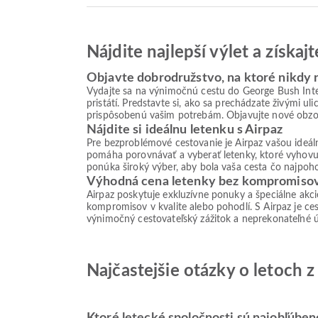
Nájdite najlepší výlet a získa
Objavte dobrodružstvo, na ktoré nikdy
Vydajte sa na výnimočnú cestu do George Bush Int
pristátí. Predstavte si, ako sa prechádzate živými 
prispôsobenú vašim potrebám. Objavujte nové obzor
Nájdite si ideálnu letenku s Airpaz
Pre bezproblémové cestovanie je Airpaz vašou ideá
pomáha porovnávať a vyberať letenky, ktoré vyhovu
ponúka široký výber, aby bola vaša cesta čo najpoho
Výhodná cena letenky bez kompromiso
Airpaz poskytuje exkluzívne ponuky a špeciálne akc
kompromisov v kvalite alebo pohodlí. S Airpaz je ces
výnimočný cestovateľský zážitok a neprekonateľné 
Najčastejšie otázky o letoch 