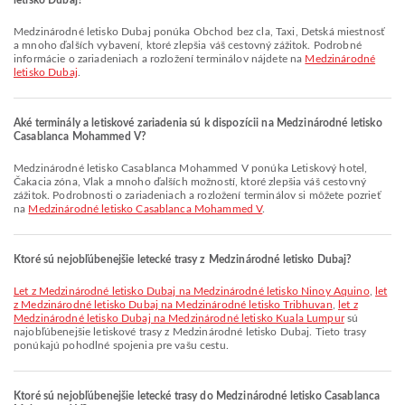
letisko Dubaj?
Medzinárodné letisko Dubaj ponúka Obchod bez cla, Taxi, Detská miestnosť
a mnoho ďalších vybavení, ktoré zlepšia váš cestovný zážitok. Podrobné
informácie o zariadeniach a rozložení terminálov nájdete na
Medzinárodné
letisko Dubaj
.
Aké terminály a letiskové zariadenia sú k dispozícii na Medzinárodné letisko
Casablanca Mohammed V?
Medzinárodné letisko Casablanca Mohammed V ponúka Letiskový hotel,
Čakacia zóna, Vlak a mnoho ďalších možností, ktoré zlepšia váš cestovný
zážitok. Podrobnosti o zariadeniach a rozložení terminálov si môžete pozrieť
na
Medzinárodné letisko Casablanca Mohammed V
.
Ktoré sú nejobľúbenejšie letecké trasy z Medzinárodné letisko Dubaj?
let z Medzinárodné letisko Dubaj na Medzinárodné letisko Ninoy Aquino
,
let
z Medzinárodné letisko Dubaj na Medzinárodné letisko Tribhuvan
,
let z
Medzinárodné letisko Dubaj na Medzinárodné letisko Kuala Lumpur
sú
najobľúbenejšie letiskové trasy z Medzinárodné letisko Dubaj. Tieto trasy
ponúkajú pohodlné spojenia pre vašu cestu.
Ktoré sú nejobľúbenejšie letecké trasy do Medzinárodné letisko Casablanca