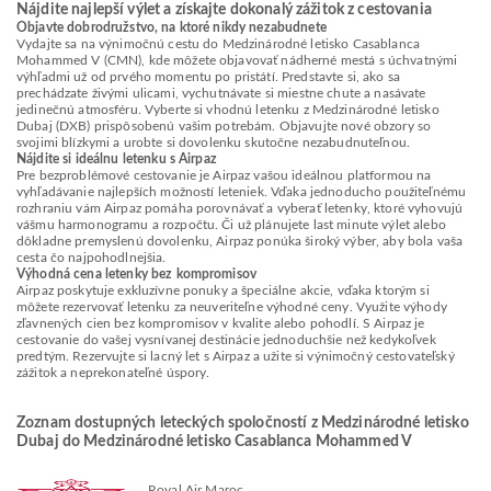
Nájdite najlepší výlet a získajte dokonalý zážitok z cestovania
Objavte dobrodružstvo, na ktoré nikdy nezabudnete
Vydajte sa na výnimočnú cestu do Medzinárodné letisko Casablanca
Mohammed V (CMN), kde môžete objavovať nádherné mestá s úchvatnými
výhľadmi už od prvého momentu po pristátí. Predstavte si, ako sa
prechádzate živými ulicami, vychutnávate si miestne chute a nasávate
jedinečnú atmosféru. Vyberte si vhodnú letenku z Medzinárodné letisko
Dubaj (DXB) prispôsobenú vašim potrebám. Objavujte nové obzory so
svojimi blízkymi a urobte si dovolenku skutočne nezabudnuteľnou.
Nájdite si ideálnu letenku s Airpaz
Pre bezproblémové cestovanie je Airpaz vašou ideálnou platformou na
vyhľadávanie najlepších možností leteniek. Vďaka jednoducho použiteľnému
rozhraniu vám Airpaz pomáha porovnávať a vyberať letenky, ktoré vyhovujú
vášmu harmonogramu a rozpočtu. Či už plánujete last minute výlet alebo
dôkladne premyslenú dovolenku, Airpaz ponúka široký výber, aby bola vaša
cesta čo najpohodlnejšia.
Výhodná cena letenky bez kompromisov
Airpaz poskytuje exkluzívne ponuky a špeciálne akcie, vďaka ktorým si
môžete rezervovať letenku za neuveriteľne výhodné ceny. Využite výhody
zľavnených cien bez kompromisov v kvalite alebo pohodlí. S Airpaz je
cestovanie do vašej vysnívanej destinácie jednoduchšie než kedykoľvek
predtým. Rezervujte si lacný let s Airpaz a užite si výnimočný cestovateľský
zážitok a neprekonateľné úspory.
Zoznam dostupných leteckých spoločností z Medzinárodné letisko
Dubaj do Medzinárodné letisko Casablanca Mohammed V
Royal Air Maroc