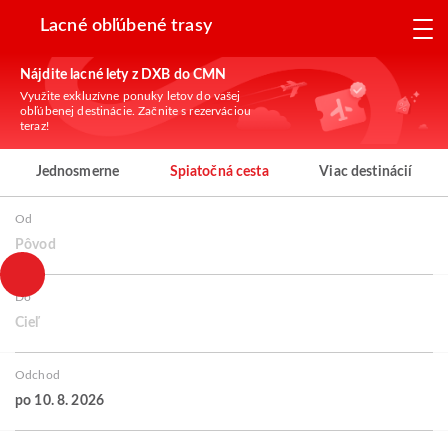
Lacné obľúbené trasy
Nájdite lacné lety z DXB do CMN
Využite exkluzívne ponuky letov do vašej
obľúbenej destinácie. Začnite s rezerváciou
teraz!
Jednosmerne
Spiatočná cesta
Viac destinácií
Od
Pôvod
Do
Cieľ
Odchod
po 10. 8. 2026