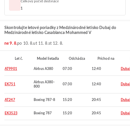
Celkový počet destinácií
1
Skontrolujte letové poriadky z Medzinárodné letisko Dubaj do
Medzinárodné letisko Casablanca Mohammed V
ne 9. 8.
po 10. 8.
ut 11. 8.
st 12. 8.
Let č.
Model lietadla
Odchádza
Príchod na
AT9901
Airbus A380
07:30
12:40
Duba
Airbus A380-
EK751
07:30
12:40
Duba
800
AT247
Boeing 787-8
15:20
20:45
Duba
EK3523
Boeing 787
15:20
20:45
Duba