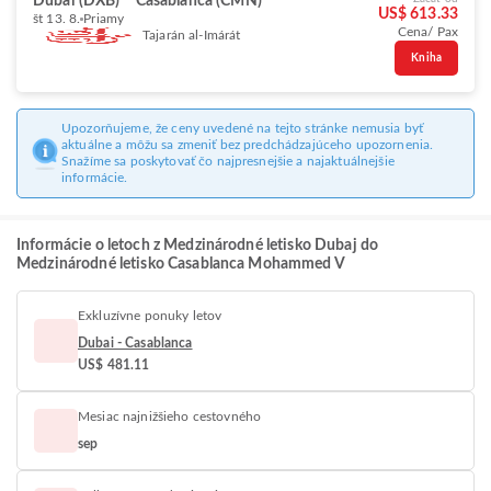
Dubai (DXB)
Casablanca (CMN)
US$ 613.33
št 13. 8.
Priamy
Cena/ Pax
Tajarán al-Imárát
Kniha
Upozorňujeme, že ceny uvedené na tejto stránke nemusia byť
aktuálne a môžu sa zmeniť bez predchádzajúceho upozornenia.
Snažíme sa poskytovať čo najpresnejšie a najaktuálnejšie
informácie.
Informácie o letoch z Medzinárodné letisko Dubaj do
Medzinárodné letisko Casablanca Mohammed V
Exkluzívne ponuky letov
Dubai - Casablanca
US$ 481.11
Mesiac najnižšieho cestovného
sep