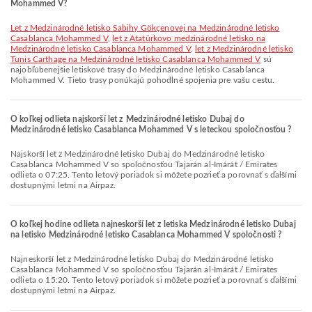
Mohammed V?
let z Medzinárodné letisko Sabihy Gökçenovej na Medzinárodné letisko
Casablanca Mohammed V
,
let z Atatürkovo medzinárodné letisko na
Medzinárodné letisko Casablanca Mohammed V
,
let z Medzinárodné letisko
Tunis Carthage na Medzinárodné letisko Casablanca Mohammed V
sú
najobľúbenejšie letiskové trasy do Medzinárodné letisko Casablanca
Mohammed V. Tieto trasy ponúkajú pohodlné spojenia pre vašu cestu.
O koľkej odlieta najskorší let z Medzinárodné letisko Dubaj do
Medzinárodné letisko Casablanca Mohammed V s leteckou spoločnosťou ?
Najskorší let z Medzinárodné letisko Dubaj do Medzinárodné letisko
Casablanca Mohammed V so spoločnosťou Tajarán al-Imárát / Emirates
odlieta o 07:25. Tento letový poriadok si môžete pozrieť a porovnať s ďalšími
dostupnými letmi na Airpaz.
O koľkej hodine odlieta najneskorší let z letiska Medzinárodné letisko Dubaj
na letisko Medzinárodné letisko Casablanca Mohammed V spoločnosti ?
Najneskorší let z Medzinárodné letisko Dubaj do Medzinárodné letisko
Casablanca Mohammed V so spoločnosťou Tajarán al-Imárát / Emirates
odlieta o 15:20. Tento letový poriadok si môžete pozrieť a porovnať s ďalšími
dostupnými letmi na Airpaz.