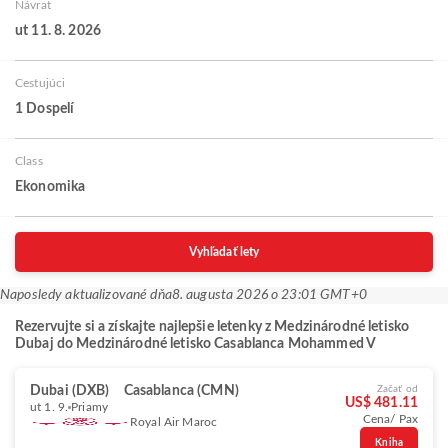
Návrat
ut 11. 8. 2026
Cestujúci
1 Dospelí
Class
Ekonomika
Vyhľadať lety
Naposledy aktualizované dňa
8. augusta 2026 o 23:01 GMT+0
Rezervujte si a získajte najlepšie letenky z Medzinárodné letisko
Dubaj do Medzinárodné letisko Casablanca Mohammed V
Dubai (DXB)
Casablanca (CMN)
Začať od
US$ 481.11
ut 1. 9.
Priamy
Cena/ Pax
Royal Air Maroc
Kniha