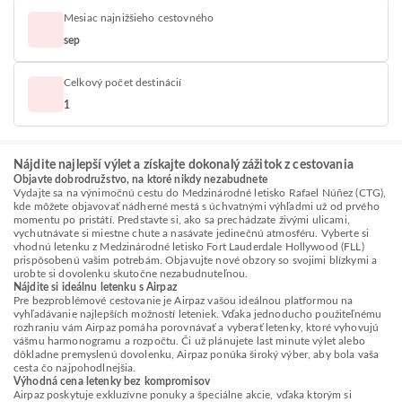
Mesiac najnižšieho cestovného
sep
Celkový počet destinácií
1
Nájdite najlepší výlet a získajte dokonalý zážitok z cestovania
Objavte dobrodružstvo, na ktoré nikdy nezabudnete
Vydajte sa na výnimočnú cestu do Medzinárodné letisko Rafael Núñez (CTG),
kde môžete objavovať nádherné mestá s úchvatnými výhľadmi už od prvého
momentu po pristátí. Predstavte si, ako sa prechádzate živými ulicami,
vychutnávate si miestne chute a nasávate jedinečnú atmosféru. Vyberte si
vhodnú letenku z Medzinárodné letisko Fort Lauderdale Hollywood (FLL)
prispôsobenú vašim potrebám. Objavujte nové obzory so svojimi blízkymi a
urobte si dovolenku skutočne nezabudnuteľnou.
Nájdite si ideálnu letenku s Airpaz
Pre bezproblémové cestovanie je Airpaz vašou ideálnou platformou na
vyhľadávanie najlepších možností leteniek. Vďaka jednoducho použiteľnému
rozhraniu vám Airpaz pomáha porovnávať a vyberať letenky, ktoré vyhovujú
vášmu harmonogramu a rozpočtu. Či už plánujete last minute výlet alebo
dôkladne premyslenú dovolenku, Airpaz ponúka široký výber, aby bola vaša
cesta čo najpohodlnejšia.
Výhodná cena letenky bez kompromisov
Airpaz poskytuje exkluzívne ponuky a špeciálne akcie, vďaka ktorým si