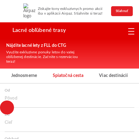
Získajte tony exkluzívnych promo akcií
Stiahnuť
iba v aplikácii Airpaz. Stiahnite si teraz!
Lacné obľúbené trasy
Nájdite lacné lety z FLL do CTG
Využite exkluzívne ponuky letov do vašej
obľúbenej destinácie. Začnite s rezerváciou
teraz!
Jednosmerne
Spiatočná cesta
Viac destinácií
Od
Pôvod
Do
Cieľ
Odchod