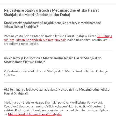
Najčastejšie otázky o letoch z Medzinárodné letisko Hazrat
Shahjalal do Medzinárodné letisko Dubaj
Ktoré letecké spoločnosti sú najobľúbenejšie pre lety z Medzinárodné
letisko Hazrat Shahjalal?
Väčšina cestujúcich z Medzinárodné letisko Hazrat Shahjalal lieta s
US-Bangla
Airlines
,
Biman Bangladesh Airlines
,
Novoair
, najobľúbenejšími aerolinkami
pre odlety z tohto letiska.
Koľko letov je k dispozícii z Medzinárodné letisko Hazrat Shahjalal do
Medzinárodné letisko Dubaj?
Z Medzinárodné letisko Hazrat Shahjalal do Medzinárodné letisko Dubaj je
13 letov.
Aké terminály a letiskové zariadenia sú k dispozícii na Medzinárodné letisko
Hazrat Shahjalal?
Medzinárodné letisko Hazrat Shahjalal ponúka Modlitebňa, Parkoviská,
Kyvadlová doprava a mnoho ďalších vybavení, ktoré zlepšia váš cestovný
zážitok. Podrobné informácie o zariadeniach a rozložení terminálov nájdete
na
Medzinárodné letisko Hazrat Shahjalal
.