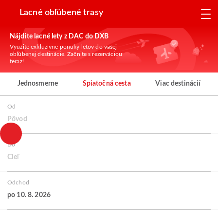
Lacné obľúbené trasy
Nájdite lacné lety z DAC do DXB
Využite exkluzívne ponuky letov do vašej
obľúbenej destinácie. Začnite s rezerváciou
teraz!
Jednosmerne
Spiatočná cesta
Viac destinácií
Od
Pôvod
Do
Cieľ
Odchod
po 10. 8. 2026