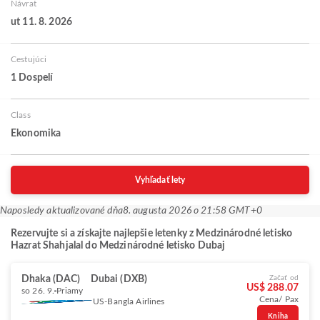
Návrat
ut 11. 8. 2026
Cestujúci
1 Dospelí
Class
Ekonomika
Vyhľadať lety
Naposledy aktualizované dňa
8. augusta 2026 o 21:58 GMT+0
Rezervujte si a získajte najlepšie letenky z Medzinárodné letisko
Hazrat Shahjalal do Medzinárodné letisko Dubaj
Dhaka (DAC)
Dubai (DXB)
Začať od
US$ 288.07
so 26. 9.
Priamy
Cena/ Pax
US-Bangla Airlines
Kniha