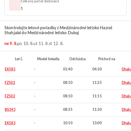
Celkový počet destinácií
1
Skontrolujte letové poriadky z Medzinárodné letisko Hazrat
Shahjalal do Medzinárodné letisko Dubaj
ne 9. 8.
po 10. 8.
ut 11. 8.
st 12. 8.
Let č.
Model lietadla
Odchádza
Príchod na
EK585
-
01:40
04:30
Dhak
FZ502
-
08:10
11:25
Dhak
FZ502
-
08:10
11:15
Dhak
BS343
-
08:35
11:30
Dhak
EK583
-
10:10
13:00
Dhak