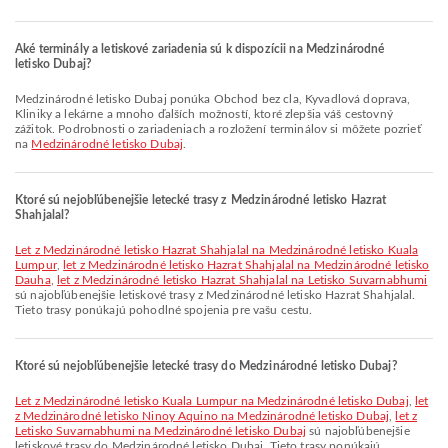
Aké terminály a letiskové zariadenia sú k dispozícii na Medzinárodné
letisko Dubaj?
Medzinárodné letisko Dubaj ponúka Obchod bez cla, Kyvadlová doprava,
Kliniky a lekárne a mnoho ďalších možností, ktoré zlepšia váš cestovný
zážitok. Podrobnosti o zariadeniach a rozložení terminálov si môžete pozrieť
na
Medzinárodné letisko Dubaj
.
Ktoré sú nejobľúbenejšie letecké trasy z Medzinárodné letisko Hazrat
Shahjalal?
let z Medzinárodné letisko Hazrat Shahjalal na Medzinárodné letisko Kuala
Lumpur
,
let z Medzinárodné letisko Hazrat Shahjalal na Medzinárodné letisko
Dauha
,
let z Medzinárodné letisko Hazrat Shahjalal na Letisko Suvarnabhumi
sú najobľúbenejšie letiskové trasy z Medzinárodné letisko Hazrat Shahjalal.
Tieto trasy ponúkajú pohodlné spojenia pre vašu cestu.
Ktoré sú nejobľúbenejšie letecké trasy do Medzinárodné letisko Dubaj?
let z Medzinárodné letisko Kuala Lumpur na Medzinárodné letisko Dubaj
,
let
z Medzinárodné letisko Ninoy Aquino na Medzinárodné letisko Dubaj
,
let z
Letisko Suvarnabhumi na Medzinárodné letisko Dubaj
sú najobľúbenejšie
letiskové trasy do Medzinárodné letisko Dubaj. Tieto trasy ponúkajú