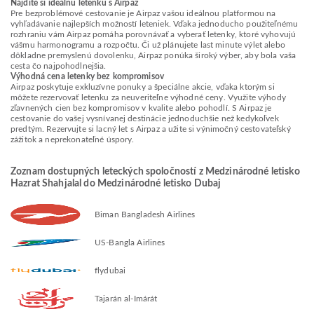
Nájdite si ideálnu letenku s Airpaz
Pre bezproblémové cestovanie je Airpaz vašou ideálnou platformou na
vyhľadávanie najlepších možností leteniek. Vďaka jednoducho použiteľnému
rozhraniu vám Airpaz pomáha porovnávať a vyberať letenky, ktoré vyhovujú
vášmu harmonogramu a rozpočtu. Či už plánujete last minute výlet alebo
dôkladne premyslenú dovolenku, Airpaz ponúka široký výber, aby bola vaša
cesta čo najpohodlnejšia.
Výhodná cena letenky bez kompromisov
Airpaz poskytuje exkluzívne ponuky a špeciálne akcie, vďaka ktorým si
môžete rezervovať letenku za neuveriteľne výhodné ceny. Využite výhody
zľavnených cien bez kompromisov v kvalite alebo pohodlí. S Airpaz je
cestovanie do vašej vysnívanej destinácie jednoduchšie než kedykoľvek
predtým. Rezervujte si lacný let s Airpaz a užite si výnimočný cestovateľský
zážitok a neprekonateľné úspory.
Zoznam dostupných leteckých spoločností z Medzinárodné letisko
Hazrat Shahjalal do Medzinárodné letisko Dubaj
Biman Bangladesh Airlines
US-Bangla Airlines
flydubai
Tajarán al-Imárát