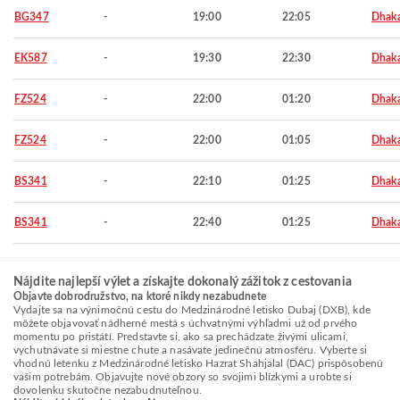
BG347
-
19:00
22:05
Dhak
EK587
-
19:30
22:30
Dhak
FZ524
-
22:00
01:20
Dhak
FZ524
-
22:00
01:05
Dhak
BS341
-
22:10
01:25
Dhak
BS341
-
22:40
01:25
Dhak
Nájdite najlepší výlet a získajte dokonalý zážitok z cestovania
Objavte dobrodružstvo, na ktoré nikdy nezabudnete
Vydajte sa na výnimočnú cestu do Medzinárodné letisko Dubaj (DXB), kde
môžete objavovať nádherné mestá s úchvatnými výhľadmi už od prvého
momentu po pristátí. Predstavte si, ako sa prechádzate živými ulicami,
vychutnávate si miestne chute a nasávate jedinečnú atmosféru. Vyberte si
vhodnú letenku z Medzinárodné letisko Hazrat Shahjalal (DAC) prispôsobenú
vašim potrebám. Objavujte nové obzory so svojimi blízkymi a urobte si
dovolenku skutočne nezabudnuteľnou.