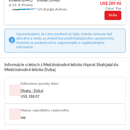
Dhaka (DAC)
Dubai (DXB)
US$ 289.96
st 26. 8.
Priamy
Cena/ Pax
US-Bangla Airlines
Kniha
Upozorňujeme, že ceny uvedené na tejto stránke nemusia byť
aktuálne a môžu sa zmeniť bez predchádzajúceho upozornenia.
Snažíme sa poskytovať čo najpresnejšie a najaktuálnejšie
informácie.
Informácie o letoch z Medzinárodné letisko Hazrat Shahjalal do
Medzinárodné letisko Dubaj
Exkluzívne ponuky letov
Dhaka - Dubai
US$ 288.07
Mesiac najnižšieho cestovného
sep