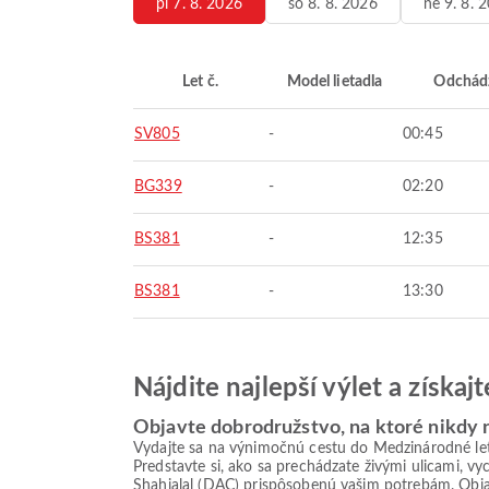
pi 7. 8. 2026
so 8. 8. 2026
ne 9. 8. 
Let č.
Model lietadla
Odchád
SV805
-
00:45
BG339
-
02:20
BS381
-
12:35
BS381
-
13:30
Nájdite najlepší výlet a získa
Objavte dobrodružstvo, na ktoré nikdy
Vydajte sa na výnimočnú cestu do Medzinárodné le
Predstavte si, ako sa prechádzate živými ulicami, v
Shahjalal (DAC) prispôsobenú vašim potrebám. Obja