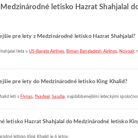
z Medzinárodné letisko Hazrat Shahjalal 
jšie pre lety z Medzinárodné letisko Hazrat Shahjalal?
hahjalal lieta s
US-Bangla Airlines
,
Biman Bangladesh Airlines
,
Novoair
,
ejšie pre lety do Medzinárodné letisko King Khalid?
alid letí s
Flynas
,
flyadeal
,
Saudia
, najobľúbenejšími leteckými spoločnos
né letisko Hazrat Shahjalal do Medzinárodné letisko Kin
odné letisko King Khalid je 6 letov.