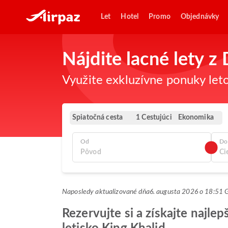
Let
Hotel
Promo
Objednávky
Nájdite lacné lety 
Využite exkluzívne ponuky leto
Spiatočná cesta
Ekonomika
1 Cestujúci
Od
Do
Naposledy aktualizované dňa
6. augusta 2026 o 18:51
Rezervujte si a získajte najl