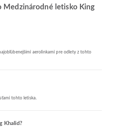
do Medzinárodné letisko King
 najobľúbenejšími aerolinkami pre odlety z tohto
ťami tohto letiska.
g Khalid?