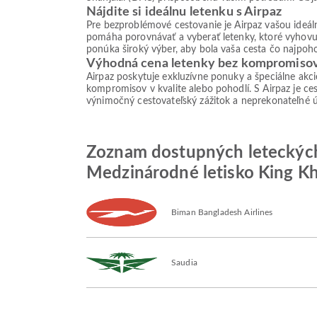
Nájdite si ideálnu letenku s Airpaz
Pre bezproblémové cestovanie je Airpaz vašou ideá
pomáha porovnávať a vyberať letenky, ktoré vyhovu
ponúka široký výber, aby bola vaša cesta čo najpoho
Výhodná cena letenky bez kompromiso
Airpaz poskytuje exkluzívne ponuky a špeciálne akc
kompromisov v kvalite alebo pohodlí. S Airpaz je ces
výnimočný cestovateľský zážitok a neprekonateľné 
Zoznam dostupných leteckých 
Medzinárodné letisko King Kh
Biman Bangladesh Airlines
Saudia