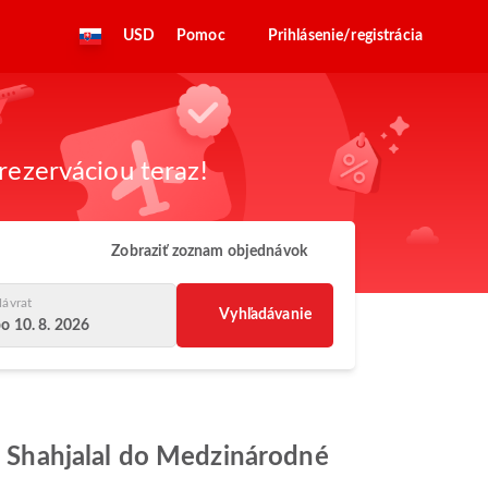
USD
Pomoc
Prihlásenie/registrácia
rezerváciou teraz!
Zobraziť zoznam objednávok
ávrat
Vyhľadávanie
o 10. 8. 2026
at Shahjalal do Medzinárodné