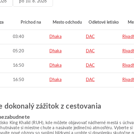
2026
po 10. 8. 2026
za
Príchod na
Mesto odchodu
Odletové letisko
Mes
03:40
Dhaka
DAC
Riyad
05:20
Dhaka
DAC
Riyad
16:50
Dhaka
DAC
Riyad
16:50
Dhaka
DAC
Riyad
jte dokonalý zážitok z cestovania
 nezabudnete
tisko King Khalid (RUH), kde môžete objavovať nádherné mestá s úchva
ychutnávate si miestne chute a nasávate jedinečnú atmosféru. Vyberte s
vujte nové obzory so svojimi blízkymi a urobte si dovolenku skutočne 