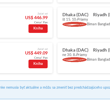
Začať od
Dhaka (DAC)
Riyadh 
US$ 446.99
št 15. 10.
Priamy
Cena/ Pax
Biman Banglade
Kniha
Začať od
Dhaka (DAC)
Riyadh 
US$ 449.09
ne 30. 8.
Priamy
Cena/ Pax
Biman Banglade
Kniha
ánke nemusia byť aktuálne a môžu sa zmeniť bez predchádzajúceho upoz