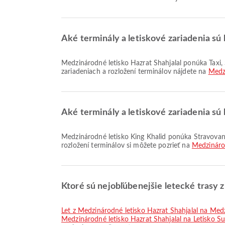
Aké terminály a letiskové zariadenia sú 
Medzinárodné letisko Hazrat Shahjalal ponúka Taxi, Stravovanie, Kúpeľňa na fajčenie a mnoho ďalších vybavení, ktoré zlepšia váš cestovný zážitok. Podrobné informácie o
zariadeniach a rozložení terminálov nájdete na
Medzi
Aké terminály a letiskové zariadenia sú 
Medzinárodné letisko King Khalid ponúka Stravovanie, Kliniky a lekárne, Taxi a mnoho ďalších možností, ktoré zlepšia váš cestovný zážitok. Podrobnosti o zariadeniach a
rozložení terminálov si môžete pozrieť na
Medzinárod
Ktoré sú nejobľúbenejšie letecké trasy 
let z Medzinárodné letisko Hazrat Shahjalal na Me
Medzinárodné letisko Hazrat Shahjalal na Letisko 