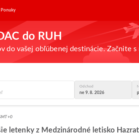
Ponuky
z DAC do RUH
v do vašej obľúbenej destinácie. Začnite s 
Odchod
N
ne 9. 8. 2026
p
 GMT+0
epšie letenky z Medzinárodné letisko Hazr