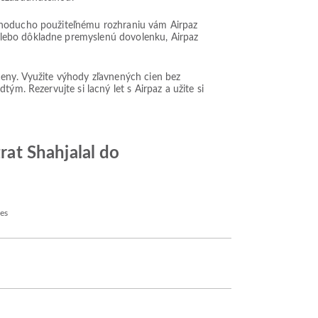
ednoducho použiteľnému rozhraniu vám Airpaz
alebo dôkladne premyslenú dovolenku, Airpaz
ceny. Využite výhody zľavnených cien bez
ým. Rezervujte si lacný let s Airpaz a užite si
at Shahjalal do
nes