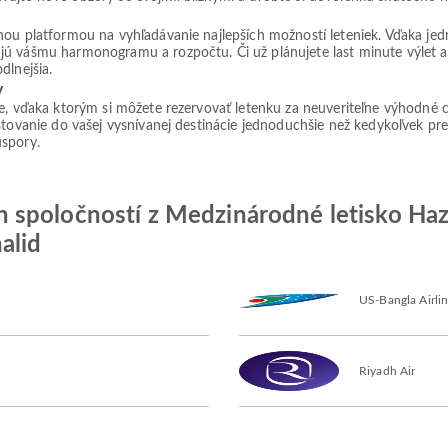
lnou platformou na vyhľadávanie najlepších možností leteniek. Vďaka j
jú vášmu harmonogramu a rozpočtu. Či už plánujete last minute výlet 
dlnejšia.
v
ie, vďaka ktorým si môžete rezervovať letenku za neuveriteľne výhodné 
tovanie do vašej vysnívanej destinácie jednoduchšie než kedykoľvek predt
úspory.
spoločností z Medzinárodné letisko Hazr
alid
US-Bangla Airli
Riyadh Air