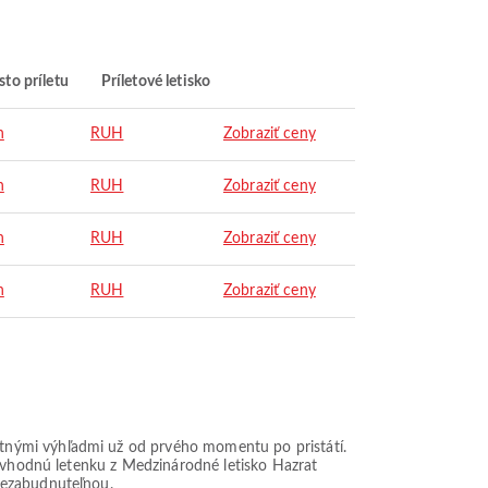
to príletu
Príletové letisko
h
RUH
Zobraziť ceny
h
RUH
Zobraziť ceny
h
RUH
Zobraziť ceny
h
RUH
Zobraziť ceny
tnými výhľadmi už od prvého momentu po pristátí.
i vhodnú letenku z Medzinárodné letisko Hazrat
nezabudnuteľnou.