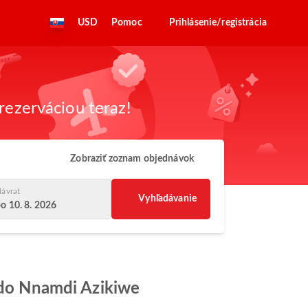
USD
Pomoc
Prihlásenie/registrácia
rezerváciou teraz!
Zobraziť zoznam objednávok
ávrat
Vyhľadávanie
o 10. 8. 2026
e do Nnamdi Azikiwe