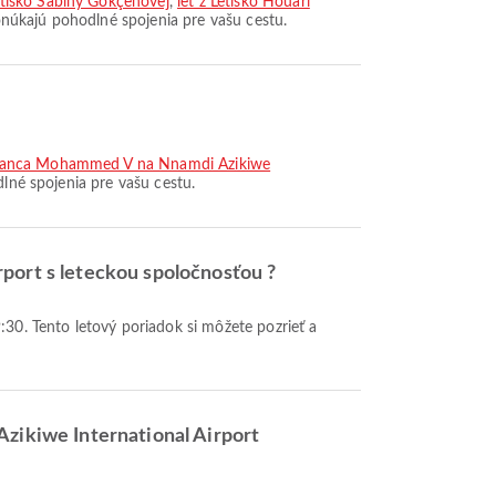
etisko Sabihy Gökçenovej
,
let z Letisko Houari
onúkajú pohodlné spojenia pre vašu cestu.
ablanca Mohammed V na Nnamdi Azikiwe
lné spojenia pre vašu cestu.
rport s leteckou spoločnosťou ?
Azikiwe International Airport