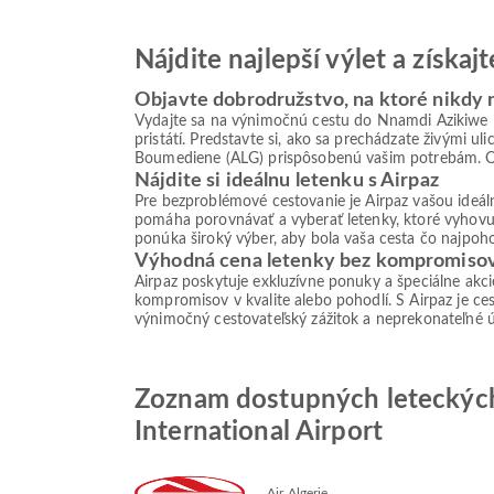
Nájdite najlepší výlet a získa
Objavte dobrodružstvo, na ktoré nikdy
Vydajte sa na výnimočnú cestu do Nnamdi Azikiwe 
pristátí. Predstavte si, ako sa prechádzate živými u
Boumediene (ALG) prispôsobenú vašim potrebám. Obj
Nájdite si ideálnu letenku s Airpaz
Pre bezproblémové cestovanie je Airpaz vašou ideá
pomáha porovnávať a vyberať letenky, ktoré vyhovu
ponúka široký výber, aby bola vaša cesta čo najpoho
Výhodná cena letenky bez kompromiso
Airpaz poskytuje exkluzívne ponuky a špeciálne akc
kompromisov v kvalite alebo pohodlí. S Airpaz je ces
výnimočný cestovateľský zážitok a neprekonateľné 
Zoznam dostupných leteckých
International Airport
Air Algerie