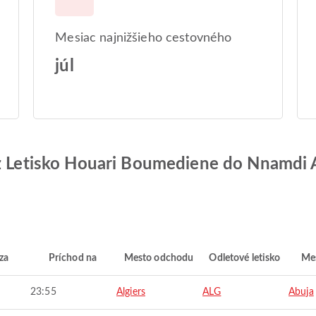
Mesiac najnižšieho cestovného
júl
 z Letisko Houari Boumediene do Nnamdi A
za
Príchod na
Mesto odchodu
Odletové letisko
Mes
23:55
Algiers
ALG
Abuja