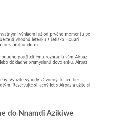
úchvatnými výhľadmi už od prvého momentu po
yberte si vhodnú letenku z Letisko Houari
ne nezabudnuteľnou.
ednoducho použiteľnému rozhraniu vám Airpaz
alebo dôkladne premyslenú dovolenku, Airpaz
ceny. Využite výhody zľavnených cien bez
ým. Rezervujte si lacný let s Airpaz a užite si
ne do Nnamdi Azikiwe