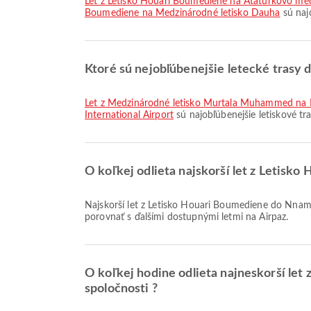
let z Letisko Houari Boumediene na Atatürkovo med
Boumediene na Medzinárodné letisko Dauha
sú naj
Ktoré sú nejobľúbenejšie letecké trasy 
let z Medzinárodné letisko Murtala Muhammed na N
International Airport
sú najobľúbenejšie letiskové tr
O koľkej odlieta najskorší let z Letisk
Najskorší let z Letisko Houari Boumediene do Nnamdi Azikiwe International Airport so spoločnosťou Air Algerie odlieta o 19:30. Tento letový poriadok si môžete pozrieť a
porovnať s ďalšími dostupnými letmi na Airpaz.
O koľkej hodine odlieta najneskorší let
spoločnosti ?