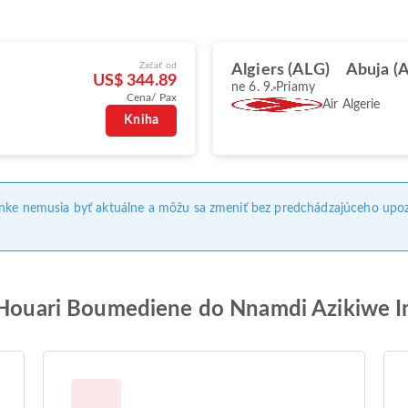
Začať od
Algiers (ALG)
Abuja (
US$ 344.89
ne 6. 9.
Priamy
Cena/ Pax
Air Algerie
Kniha
ánke nemusia byť aktuálne a môžu sa zmeniť bez predchádzajúceho upoz
o Houari Boumediene do Nnamdi Azikiwe In