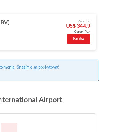
Začať od
ABV)
US$ 344.9
Cena/ Pax
Kniha
ornenia. Snažíme sa poskytovať
ternational Airport