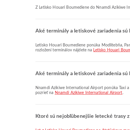
Z Letisko Houari Boumediene do Nnamdi Azikiwe Inte
Aké terminály a letiskové zariadenia sú
Letisko Houari Boumediene ponúka Modlitebňa, Parkoviská, Invalidný vozík a mnoho ďalších vybavení, ktoré zlepšia váš cestovný zážitok. Podrobné informácie o zariadeniach a
rozložení terminálov nájdete na
Letisko Houari Bou
Aké terminály a letiskové zariadenia sú 
Nnamdi Azikiwe International Airport ponúka Taxi a mnoho ďalších možností, ktoré zlepšia váš cestovný zážitok. Podrobnosti o zariadeniach a rozložení terminálov si môžete
pozrieť na
Nnamdi Azikiwe International Airport
.
Ktoré sú nejobľúbenejšie letecké trasy