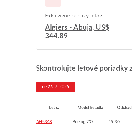
Exkluzívne ponuky letov
Algiers - Abuja, US$
344.89
Skontrolujte letové poriadky
ne 26. 7. 2026
Let č.
Model lietadla
Odchád
AH5348
Boeing 737
19:30