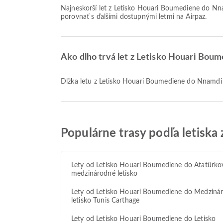
Najneskorší let z Letisko Houari Boumediene do Nnamdi Azikiwe International Airport so spoločnosťou Air Algerie odlieta o 19:30. Tento letový poriadok si môžete pozrieť a
porovnať s ďalšími dostupnými letmi na Airpaz.
Ako dlho trvá let z Letisko Houari Bou
Dĺžka letu z Letisko Houari Boumediene do Nnamdi A
Populárne trasy podľa letiska
Lety od Letisko Houari Boumediene do Atatürko
medzinárodné letisko
Lety od Letisko Houari Boumediene do Medziná
letisko Tunis Carthage
Lety od Letisko Houari Boumediene do Letisko