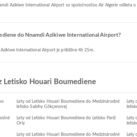
mediene do Nnamdi Azikiwe International Airport?
zikiwe International Airport je približne 4h 25m.
 z Letisko Houari Boumediene
vo
Lety od Letisko Houari Boumediene do Medzinárodné
Lety
letisko Sabihy Gökçenovej
letis
rodné
Lety od Letisko Houari Boumediene do Letisko Paríž
Lety
Orly
letis
Lety od Letisko Houari Boumediene do Medzinárodné
Lety 