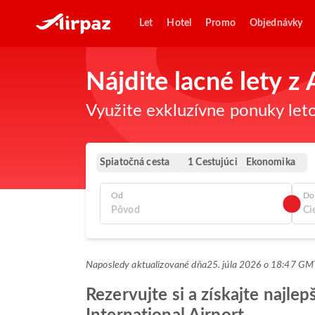
Let
Hotel
Promo
Objednávky
Nájdite lacné lety 
Využite exkluzívne ponuky leto
Spiatočná cesta
Ekonomika
1 Cestujúci
Od
Do
Naposledy aktualizované dňa
25. júla 2026 o 18:47 G
Rezervujte si a získajte najl