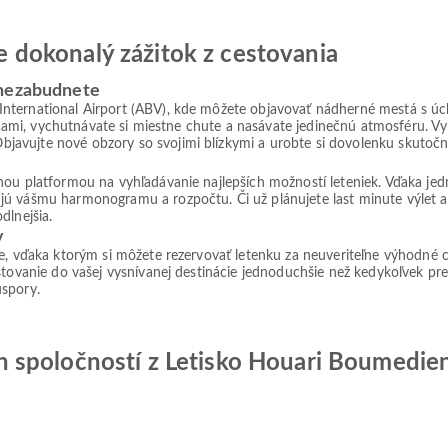
jte dokonalý zážitok z cestovania
 nezabudnete
International Airport (ABV), kde môžete objavovať nádherné mestá s 
licami, vychutnávate si miestne chute a nasávate jedinečnú atmosféru. V
avujte nové obzory so svojimi blízkymi a urobte si dovolenku skutoč
lnou platformou na vyhľadávanie najlepších možností leteniek. Vďaka j
jú vášmu harmonogramu a rozpočtu. Či už plánujete last minute výlet 
dlnejšia.
v
ie, vďaka ktorým si môžete rezervovať letenku za neuveriteľne výhodné 
tovanie do vašej vysnívanej destinácie jednoduchšie než kedykoľvek predt
úspory.
 spoločností z Letisko Houari Boumedie