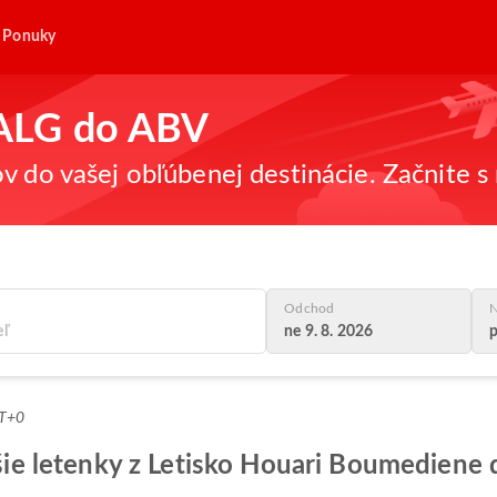
Ponuky
z ALG do ABV
v do vašej obľúbenej destinácie. Začnite s 
Odchod
N
ne 9. 8. 2026
p
MT+0
epšie letenky z Letisko Houari Boumedien