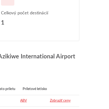
Celkový počet destinácií
1
zikiwe International Airport
to príletu
Príletové letisko
ABV
Zobraziť ceny