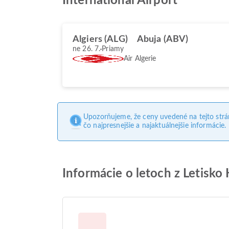
International Airport
Algiers (ALG)
Abuja (ABV)
ne 26. 7.
Priamy
Air Algerie
Upozorňujeme, že ceny uvedené na tejto str
čo najpresnejšie a najaktuálnejšie informácie.
Informácie o letoch z Letisk