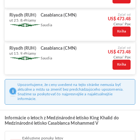
Riyadh (RUH)
Casablanca (CMN)
Začať od
US$ 473.48
ut 25. 8.
Priamy
Cena/ Pax
Saudia
Kniha
Riyadh (RUH)
Casablanca (CMN)
Začať od
US$ 473.48
ut 15. 9.
Priamy
Cena/ Pax
Saudia
Kniha
Upozorňujeme, že ceny uvedené na tejto stránke nemusia byť
aktuálne a môžu sa zmeniť bez predchádzajúceho upozornenia.
Snažíme sa poskytovať čo najpresnejšie a najaktuálnejšie
informácie.
Informácie o letoch z Medzinárodné letisko King Khalid do
Medzinárodné letisko Casablanca Mohammed V
Exkluzívne ponuky letov