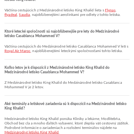
Väčšina cestujúcich z Medzinárodné letisko King Khalid lieta s
Flynas
,
flyadeal
,
Saudia
, najobľúbenejšími aerolinkami pre odlety z tohto letiska.
Ktoré letecké spoločnosti sú najobľúbenejšie pre lety do Medzinárodné
letisko Casablanca Mohammed V?
Väčšina cestujúcich do Medzinárodné letisko Casablanca Mohammed V letí s
Royal Air Maroc
, najobľúbenejšími leteckými spoločnosťami tohto letiska.
Koľko letov je k dispozícii z Medzinárodné letisko King Khalid do
Medzinárodné letisko Casablanca Mohammed V?
Z Medzinárodné letisko King Khalid do Medzinárodné letisko Casablanca
Mohammed V je 2 letov.
Aké terminály a letiskové zariadenia sú k dispozícii na Medzinárodné letisko
King Khalid?
Medzinárodné letisko King Khalid ponúka Kliniky a lekárne, Modlitebňa,
Obchod bez cla a mnoho ďalších vybavení, ktoré zlepšia váš cestovný zážitok.
Podrobné informácie o zariadeniach a rozložení terminálov nájdete na
Medzinárodné letisko King Khalid
.