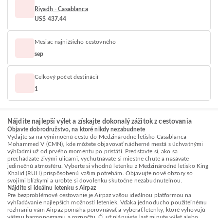
Riyadh - Casablanca
US$ 437.44
Mesiac najnižšieho cestovného
sep
Celkový počet destinácií
1
Nájdite najlepší výlet a získajte dokonalý zážitok z cestovania
Objavte dobrodružstvo, na ktoré nikdy nezabudnete
Vydajte sa na výnimočnú cestu do Medzinárodné letisko Casablanca
Mohammed V (CMN), kde môžete objavovať nádherné mestá s úchvatnými
výhľadmi už od prvého momentu po pristátí. Predstavte si, ako sa
prechádzate živými ulicami, vychutnávate si miestne chute a nasávate
jedinečnú atmosféru. Vyberte si vhodnú letenku z Medzinárodné letisko King
Khalid (RUH) prispôsobenú vašim potrebám. Objavujte nové obzory so
svojimi blízkymi a urobte si dovolenku skutočne nezabudnuteľnou.
Nájdite si ideálnu letenku s Airpaz
Pre bezproblémové cestovanie je Airpaz vašou ideálnou platformou na
vyhľadávanie najlepších možností leteniek. Vďaka jednoducho použiteľnému
rozhraniu vám Airpaz pomáha porovnávať a vyberať letenky, ktoré vyhovujú
vášmu harmonogramu a rozpočtu. Či už plánujete last minute výlet alebo