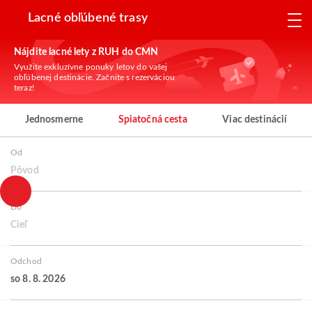
Lacné obľúbené trasy
Nájdite lacné lety z RUH do CMN
Využite exkluzívne ponuky letov do vašej
obľúbenej destinácie. Začnite s rezerváciou
teraz!
Jednosmerne
Spiatočná cesta
Viac destinácií
Od
Pôvod
Do
Cieľ
Odchod
so 8. 8. 2026