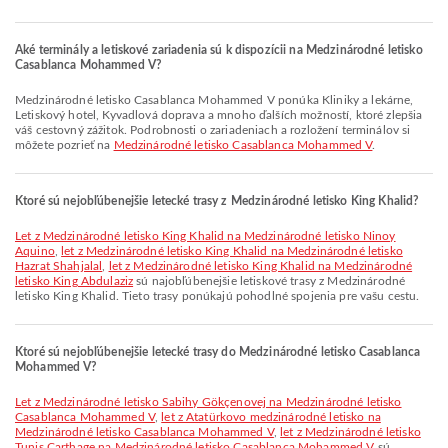
Aké terminály a letiskové zariadenia sú k dispozícii na Medzinárodné letisko
Casablanca Mohammed V?
Medzinárodné letisko Casablanca Mohammed V ponúka Kliniky a lekárne,
Letiskový hotel, Kyvadlová doprava a mnoho ďalších možností, ktoré zlepšia
váš cestovný zážitok. Podrobnosti o zariadeniach a rozložení terminálov si
môžete pozrieť na
Medzinárodné letisko Casablanca Mohammed V
.
Ktoré sú nejobľúbenejšie letecké trasy z Medzinárodné letisko King Khalid?
let z Medzinárodné letisko King Khalid na Medzinárodné letisko Ninoy
Aquino
,
let z Medzinárodné letisko King Khalid na Medzinárodné letisko
Hazrat Shahjalal
,
let z Medzinárodné letisko King Khalid na Medzinárodné
letisko King Abdulaziz
sú najobľúbenejšie letiskové trasy z Medzinárodné
letisko King Khalid. Tieto trasy ponúkajú pohodlné spojenia pre vašu cestu.
Ktoré sú nejobľúbenejšie letecké trasy do Medzinárodné letisko Casablanca
Mohammed V?
let z Medzinárodné letisko Sabihy Gökçenovej na Medzinárodné letisko
Casablanca Mohammed V
,
let z Atatürkovo medzinárodné letisko na
Medzinárodné letisko Casablanca Mohammed V
,
let z Medzinárodné letisko
Tunis Carthage na Medzinárodné letisko Casablanca Mohammed V
sú