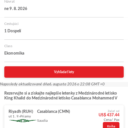
Návrat
ne 9. 8. 2026
Cestujúci
1 Dospelí
Class
Ekonomika
Vyhľadať lety
Naposledy aktualizované dňa
6. augusta 2026 o 22:08 GMT+0
Rezervujte si a získajte najlepšie letenky z Medzinárodné letisko
King Khalid do Medzinárodné letisko Casablanca Mohammed V
Riyadh (RUH)
Casablanca (CMN)
Začať od
US$ 437.44
ut 1. 9.
Priamy
Cena/ Pax
Saudia
Kniha