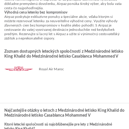
dôkladne premyslenú dovolenku, Airpaz ponúka široký výber, aby bola vaša
cesta čo najpohodlnejšia.
Výhodná cena letenky bez kompromisov
Airpaz poskytuje exkluzívne ponuky a špeciálne akcie, vďaka ktorým si
môžete rezervovať letenku za neuveriteľne výhodné ceny. Využite výhody
zľavnených cien bez kompromisov v kvalite alebo pohodlí. S Airpaz je
cestovanie do vašej vysnívanej destinácie jednoduchšie než kedykoľvek
predtým. Rezervujte si lacný let s Airpaz a užite si výnimočný cestovateľský
zážitok a neprekonateľné úspory.
Zoznam dostupných leteckých spoločností z Medzinárodné letisko
King Khalid do Medzinárodné letisko Casablanca Mohammed V
Royal Air Maroc
Najčastejšie otázky o letoch z Medzinárodné letisko King Khalid do
Medzinárodné letisko Casablanca Mohammed V
Ktoré letecké spoločnosti sú najobľúbenejšie pre lety z Medzinárodné
letisko King Khalid?