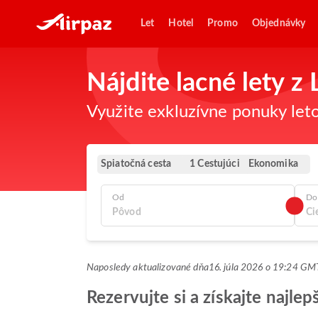
Let
Hotel
Promo
Objednávky
Nájdite lacné lety 
Využite exkluzívne ponuky leto
Spiatočná cesta
Ekonomika
1 Cestujúci
Od
Do
Naposledy aktualizované dňa
16. júla 2026 o 19:24 G
Rezervujte si a získajte najle