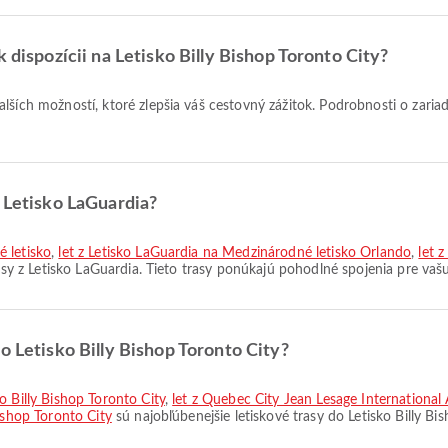
 dispozícii na Letisko Billy Bishop Toronto City?
lších možností, ktoré zlepšia váš cestovný zážitok. Podrobnosti o zaria
z Letisko LaGuardia?
 letisko
,
let z Letisko LaGuardia na Medzinárodné letisko Orlando
,
let 
asy z Letisko LaGuardia. Tieto trasy ponúkajú pohodlné spojenia pre vašu
o Letisko Billy Bishop Toronto City?
o Billy Bishop Toronto City
,
let z Quebec City Jean Lesage International 
ishop Toronto City
sú najobľúbenejšie letiskové trasy do Letisko Billy B