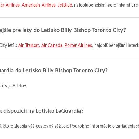
er Airlines
,
American Airlines
,
JetBlue
, najobľúbenejšími aerolinkami pre 
jšie pre lety do Letisko Billy Bishop Toronto City?
ity letí s
Air Transat
,
Air Canada
,
Porter Airlines
, najobľúbenejšími letec
uardia do Letisko Billy Bishop Toronto City?
ity je 8 letov.
k dispozícii na Letisko LaGuardia?
 ktoré zlepšia váš cestovný zážitok. Podrobné informácie o zariadeniac