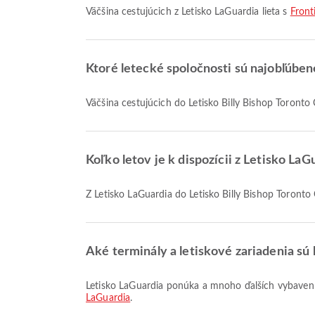
Väčšina cestujúcich z Letisko LaGuardia lieta s
Fronti
Ktoré letecké spoločnosti sú najobľúbene
Väčšina cestujúcich do Letisko Billy Bishop Toronto C
Koľko letov je k dispozícii z Letisko LaG
Z Letisko LaGuardia do Letisko Billy Bishop Toronto C
Aké terminály a letiskové zariadenia sú 
Letisko LaGuardia ponúka a mnoho ďalších vybavení,
LaGuardia
.