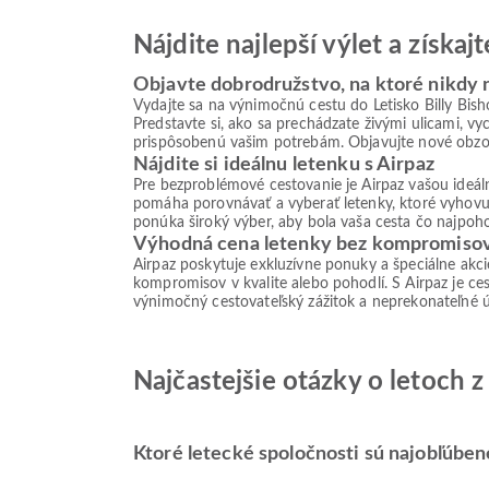
Nájdite najlepší výlet a získa
Objavte dobrodružstvo, na ktoré nikdy
Vydajte sa na výnimočnú cestu do Letisko Billy Bi
Predstavte si, ako sa prechádzate živými ulicami, v
prispôsobenú vašim potrebám. Objavujte nové obzor
Nájdite si ideálnu letenku s Airpaz
Pre bezproblémové cestovanie je Airpaz vašou ideá
pomáha porovnávať a vyberať letenky, ktoré vyhovu
ponúka široký výber, aby bola vaša cesta čo najpoho
Výhodná cena letenky bez kompromiso
Airpaz poskytuje exkluzívne ponuky a špeciálne akc
kompromisov v kvalite alebo pohodlí. S Airpaz je ces
výnimočný cestovateľský zážitok a neprekonateľné 
Najčastejšie otázky o letoch z
Ktoré letecké spoločnosti sú najobľúbene