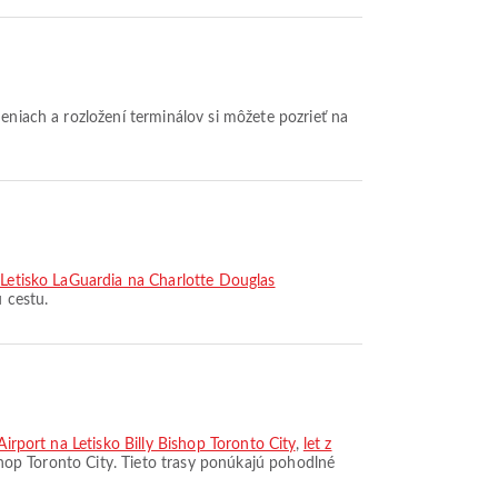
deniach a rozložení terminálov si môžete pozrieť na
z Letisko LaGuardia na Charlotte Douglas
 cestu.
Airport na Letisko Billy Bishop Toronto City
,
let z
ishop Toronto City. Tieto trasy ponúkajú pohodlné