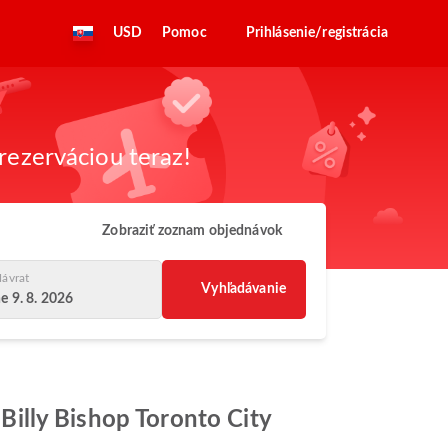
USD
Pomoc
Prihlásenie/registrácia
rezerváciou teraz!
Zobraziť zoznam objednávok
ávrat
Vyhľadávanie
e 9. 8. 2026
 Billy Bishop Toronto City