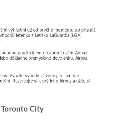
nými výhľadmi už od prvého momentu po pristátí.
i vhodnú letenku z Letisko LaGuardia (LGA)
.
ednoducho použiteľnému rozhraniu vám Airpaz
alebo dôkladne premyslenú dovolenku, Airpaz
ceny. Využite výhody zľavnených cien bez
ým. Rezervujte si lacný let s Airpaz a užite si
p Toronto City