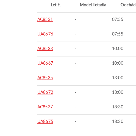
Let č.
Model lietadla
Odchád
AC8531
-
07:55
UA8676
-
07:55
AC8533
-
10:00
UA8667
-
10:00
AC8535
-
13:00
UA8672
-
13:00
AC8537
-
18:30
UA8675
-
18:30