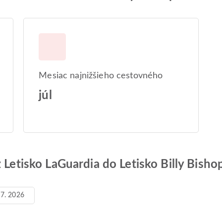
Mesiac najnižšieho cestovného
júl
 Letisko LaGuardia do Letisko Billy Bisho
 7. 2026