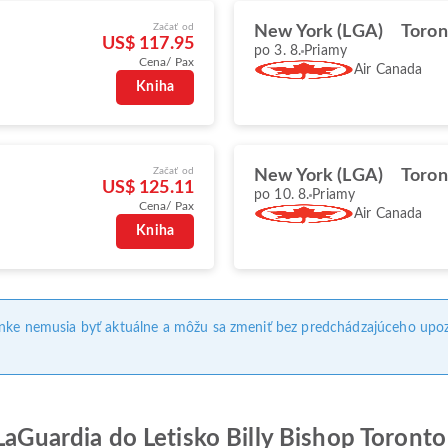
Začať od
New York (LGA)
Toron
US$ 117.95
po 3. 8.
Priamy
Cena/ Pax
Air Canada
Kniha
Začať od
New York (LGA)
Toron
US$ 125.11
po 10. 8.
Priamy
Cena/ Pax
Air Canada
Kniha
ánke nemusia byť aktuálne a môžu sa zmeniť bez predchádzajúceho upoz
LaGuardia do Letisko Billy Bishop Toronto