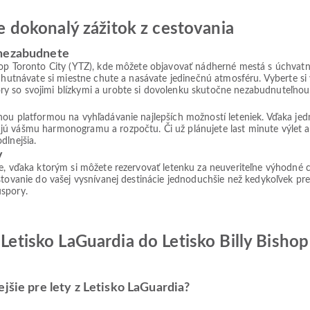
jte dokonalý zážitok z cestovania
 nezabudnete
shop Toronto City (YTZ), kde môžete objavovať nádherné mestá s úchvat
ychutnávate si miestne chute a nasávate jedinečnú atmosféru. Vyberte s
y so svojimi blízkymi a urobte si dovolenku skutočne nezabudnuteľnou
lnou platformou na vyhľadávanie najlepších možností leteniek. Vďaka j
jú vášmu harmonogramu a rozpočtu. Či už plánujete last minute výlet 
dlnejšia.
v
ie, vďaka ktorým si môžete rezervovať letenku za neuveriteľne výhodné 
tovanie do vašej vysnívanej destinácie jednoduchšie než kedykoľvek predt
úspory.
 Letisko LaGuardia do Letisko Billy Bisho
jšie pre lety z Letisko LaGuardia?