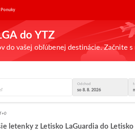
Ponuky
z LGA do YTZ
v do vašej obľúbenej destinácie. Začnite s 
Odchod
N
so 8. 8. 2026
n
MT+0
pšie letenky z Letisko LaGuardia do Letisko