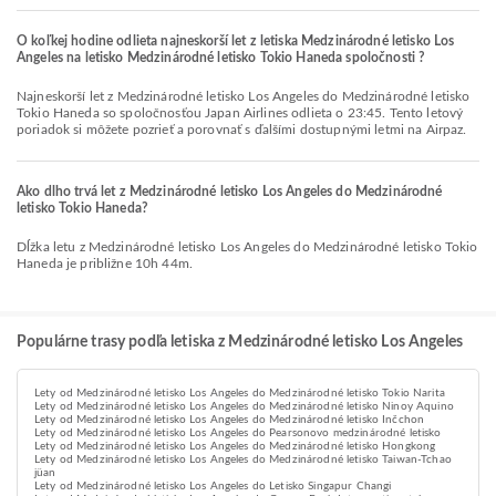
O koľkej hodine odlieta najneskorší let z letiska Medzinárodné letisko Los
Angeles na letisko Medzinárodné letisko Tokio Haneda spoločnosti ?
Najneskorší let z Medzinárodné letisko Los Angeles do Medzinárodné letisko
Tokio Haneda so spoločnosťou Japan Airlines odlieta o 23:45. Tento letový
poriadok si môžete pozrieť a porovnať s ďalšími dostupnými letmi na Airpaz.
Ako dlho trvá let z Medzinárodné letisko Los Angeles do Medzinárodné
letisko Tokio Haneda?
Dĺžka letu z Medzinárodné letisko Los Angeles do Medzinárodné letisko Tokio
Haneda je približne 10h 44m.
Populárne trasy podľa letiska z Medzinárodné letisko Los Angeles
Lety od Medzinárodné letisko Los Angeles do Medzinárodné letisko Tokio Narita
Lety od Medzinárodné letisko Los Angeles do Medzinárodné letisko Ninoy Aquino
Lety od Medzinárodné letisko Los Angeles do Medzinárodné letisko Inčchon
Lety od Medzinárodné letisko Los Angeles do Pearsonovo medzinárodné letisko
Lety od Medzinárodné letisko Los Angeles do Medzinárodné letisko Hongkong
Lety od Medzinárodné letisko Los Angeles do Medzinárodné letisko Taiwan-Tchao
jüan
Lety od Medzinárodné letisko Los Angeles do Letisko Singapur Changi