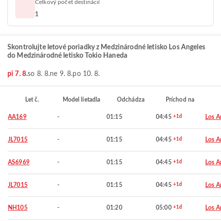
Celkový počet destinácií
1
Skontrolujte letové poriadky z Medzinárodné letisko Los Angeles
do Medzinárodné letisko Tokio Haneda
pi 7. 8.
so 8. 8.
ne 9. 8.
po 10. 8.
Let č.
Model lietadla
Odchádza
Príchod na
AA169
-
01:15
04:45
+1d
Los A
JL7015
-
01:15
04:45
+1d
Los A
AS6969
-
01:15
04:45
+1d
Los A
JL7015
-
01:15
04:45
+1d
Los A
NH105
-
01:20
05:00
+1d
Los A