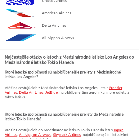
United Airlines
American Airlines
Delta Air Lines
All Nippon Airways
Najčastejšie otázky o letoch z Medzinárodné letisko Los Angeles do
Medzinárodné letisko Tokio Haneda
Ktoré letecké spoločnosti sú najobľúbenejšie pre lety z Medzinárodné
letisko Los Angeles?
Väčšina cestujúcich z Medzinárodné letisko Los Angeles lieta s
Frontier
Airlines
,
Delta Air Lines
,
JetBlue
, najobľúbenejšími aerolinkami pre odlety z
tohto letiska.
Ktoré letecké spoločnosti sú najobľúbenejšie pre lety do Medzinárodné
letisko Tokio Haneda?
Väčšina cestujúcich do Medzinárodné letisko Tokio Haneda letí s
Japan
Airlines
,
All Nippon Airways
,
Skymark Airlines
, najobľúbenejšími leteckými