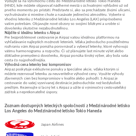
Vydajte sa na výnimočnú cestu do Medzinárodné letisko Tokio Haneda
(HND), kde môžete objavovať nádherné mestá s úchvatnými výhľadmi už od
prvého momentu po pristátí. Predstavte si, ako sa prechádzate živými ulicami,
vychutnávate si miestne chute a nasávate jedinečnú atmosféru. Vyberte si
vhodnú letenku z Medzinárodné letisko Los Angeles (LAX) prispôsobenú
vašim potrebám. Objavujte nové obzory so svojimi blízkymi a urobte si
dovolenku skutočne nezabudnuteľnou.
Nájdite si ideálnu letenku s Airpaz
Pre bezproblémové cestovanie je Airpaz vašou ideálnou platformou na
vyhľadávanie najlepších možností leteniek. Vďaka jednoducho použiteľnému
rozhraniu vám Airpaz pomáha porovnávať a vyberať letenky, ktoré vyhovujú
vášmu harmonogramu a rozpočtu. Či už plánujete last minute výlet alebo
dôkladne premyslenú dovolenku, Airpaz ponúka široký výber, aby bola vaša
cesta čo najpohodlnejšia.
Výhodná cena letenky bez kompromisov
Airpaz poskytuje exkluzívne ponuky a špeciálne akcie, vďaka ktorým si
môžete rezervovať letenku za neuveriteľne výhodné ceny. Využite výhody
zľavnených cien bez kompromisov v kvalite alebo pohodlí. S Airpaz je
cestovanie do vašej vysnívanej destinácie jednoduchšie než kedykoľvek
predtým. Rezervujte si lacný let s Airpaz a užite si výnimočný cestovateľský
zážitok a neprekonateľné úspory.
Zoznam dostupných leteckých spoločností z Medzinárodné letisko
Los Angeles do Medzinárodné letisko Tokio Haneda
Japan Airlines