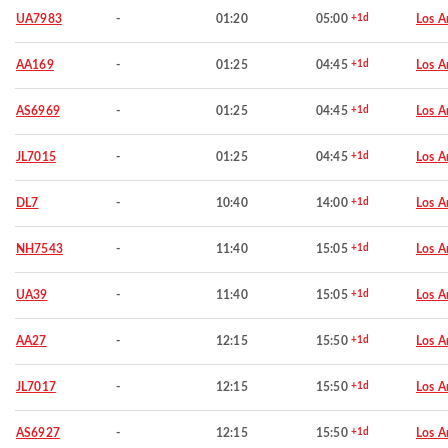
UA7983
-
01:20
05:00
+1d
Los A
AA169
-
01:25
04:45
+1d
Los A
AS6969
-
01:25
04:45
+1d
Los A
JL7015
-
01:25
04:45
+1d
Los A
DL7
-
10:40
14:00
+1d
Los A
NH7543
-
11:40
15:05
+1d
Los A
UA39
-
11:40
15:05
+1d
Los A
AA27
-
12:15
15:50
+1d
Los A
JL7017
-
12:15
15:50
+1d
Los A
AS6927
-
12:15
15:50
+1d
Los A