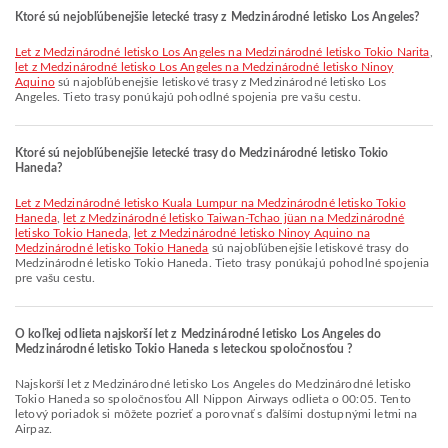
Ktoré sú nejobľúbenejšie letecké trasy z Medzinárodné letisko Los Angeles?
let z Medzinárodné letisko Los Angeles na Medzinárodné letisko Tokio Narita
,
let z Medzinárodné letisko Los Angeles na Medzinárodné letisko Ninoy
Aquino
sú najobľúbenejšie letiskové trasy z Medzinárodné letisko Los
Angeles. Tieto trasy ponúkajú pohodlné spojenia pre vašu cestu.
Ktoré sú nejobľúbenejšie letecké trasy do Medzinárodné letisko Tokio
Haneda?
let z Medzinárodné letisko Kuala Lumpur na Medzinárodné letisko Tokio
Haneda
,
let z Medzinárodné letisko Taiwan-Tchao jüan na Medzinárodné
letisko Tokio Haneda
,
let z Medzinárodné letisko Ninoy Aquino na
Medzinárodné letisko Tokio Haneda
sú najobľúbenejšie letiskové trasy do
Medzinárodné letisko Tokio Haneda. Tieto trasy ponúkajú pohodlné spojenia
pre vašu cestu.
O koľkej odlieta najskorší let z Medzinárodné letisko Los Angeles do
Medzinárodné letisko Tokio Haneda s leteckou spoločnosťou ?
Najskorší let z Medzinárodné letisko Los Angeles do Medzinárodné letisko
Tokio Haneda so spoločnosťou All Nippon Airways odlieta o 00:05. Tento
letový poriadok si môžete pozrieť a porovnať s ďalšími dostupnými letmi na
Airpaz.