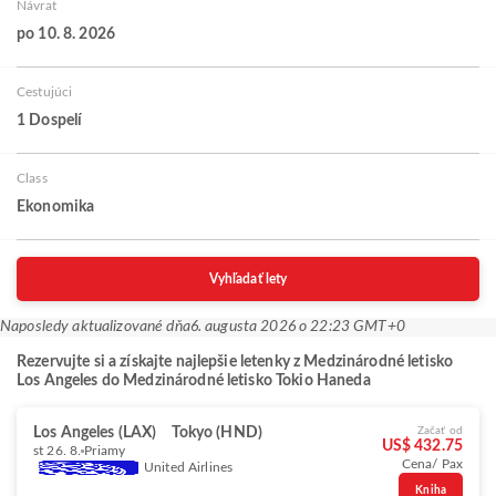
Návrat
po 10. 8. 2026
Cestujúci
1 Dospelí
Class
Ekonomika
Vyhľadať lety
Naposledy aktualizované dňa
6. augusta 2026 o 22:23 GMT+0
Rezervujte si a získajte najlepšie letenky z Medzinárodné letisko
Los Angeles do Medzinárodné letisko Tokio Haneda
Los Angeles (LAX)
Tokyo (HND)
Začať od
US$ 432.75
st 26. 8.
Priamy
Cena/ Pax
United Airlines
Kniha