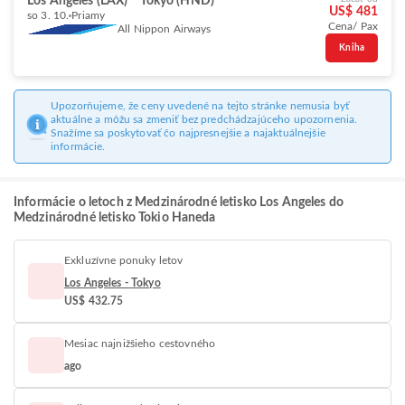
Los Angeles (LAX)
Tokyo (HND)
US$ 481
so 3. 10.
Priamy
Cena/ Pax
All Nippon Airways
Kniha
Upozorňujeme, že ceny uvedené na tejto stránke nemusia byť
aktuálne a môžu sa zmeniť bez predchádzajúceho upozornenia.
Snažíme sa poskytovať čo najpresnejšie a najaktuálnejšie
informácie.
Informácie o letoch z Medzinárodné letisko Los Angeles do
Medzinárodné letisko Tokio Haneda
Exkluzívne ponuky letov
Los Angeles - Tokyo
US$ 432.75
Mesiac najnižšieho cestovného
ago