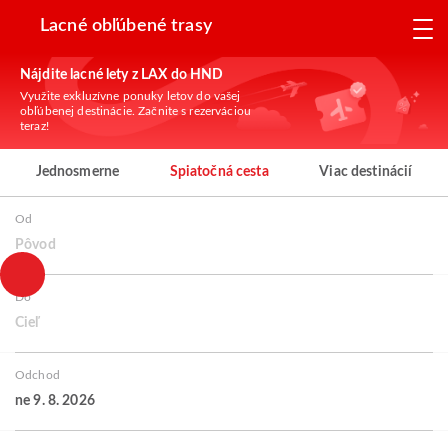
Lacné obľúbené trasy
Nájdite lacné lety z LAX do HND
Využite exkluzívne ponuky letov do vašej
obľúbenej destinácie. Začnite s rezerváciou
teraz!
Jednosmerne
Spiatočná cesta
Viac destinácií
Od
Pôvod
Do
Cieľ
Odchod
ne 9. 8. 2026