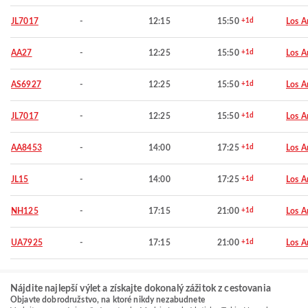
JL7017
-
12:15
15:50
+1d
Los A
AA27
-
12:25
15:50
+1d
Los A
AS6927
-
12:25
15:50
+1d
Los A
JL7017
-
12:25
15:50
+1d
Los A
AA8453
-
14:00
17:25
+1d
Los A
JL15
-
14:00
17:25
+1d
Los A
NH125
-
17:15
21:00
+1d
Los A
UA7925
-
17:15
21:00
+1d
Los A
Nájdite najlepší výlet a získajte dokonalý zážitok z cestovania
Objavte dobrodružstvo, na ktoré nikdy nezabudnete