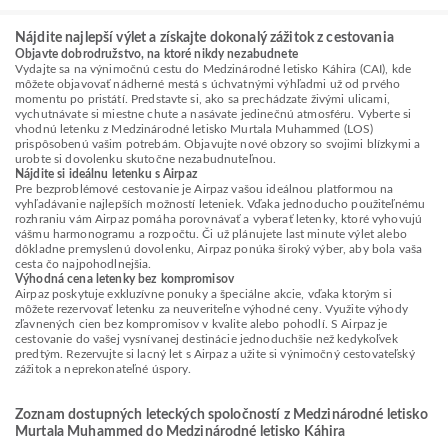
Nájdite najlepší výlet a získajte dokonalý zážitok z cestovania
Objavte dobrodružstvo, na ktoré nikdy nezabudnete
Vydajte sa na výnimočnú cestu do Medzinárodné letisko Káhira (CAI), kde
môžete objavovať nádherné mestá s úchvatnými výhľadmi už od prvého
momentu po pristátí. Predstavte si, ako sa prechádzate živými ulicami,
vychutnávate si miestne chute a nasávate jedinečnú atmosféru. Vyberte si
vhodnú letenku z Medzinárodné letisko Murtala Muhammed (LOS)
prispôsobenú vašim potrebám. Objavujte nové obzory so svojimi blízkymi a
urobte si dovolenku skutočne nezabudnuteľnou.
Nájdite si ideálnu letenku s Airpaz
Pre bezproblémové cestovanie je Airpaz vašou ideálnou platformou na
vyhľadávanie najlepších možností leteniek. Vďaka jednoducho použiteľnému
rozhraniu vám Airpaz pomáha porovnávať a vyberať letenky, ktoré vyhovujú
vášmu harmonogramu a rozpočtu. Či už plánujete last minute výlet alebo
dôkladne premyslenú dovolenku, Airpaz ponúka široký výber, aby bola vaša
cesta čo najpohodlnejšia.
Výhodná cena letenky bez kompromisov
Airpaz poskytuje exkluzívne ponuky a špeciálne akcie, vďaka ktorým si
môžete rezervovať letenku za neuveriteľne výhodné ceny. Využite výhody
zľavnených cien bez kompromisov v kvalite alebo pohodlí. S Airpaz je
cestovanie do vašej vysnívanej destinácie jednoduchšie než kedykoľvek
predtým. Rezervujte si lacný let s Airpaz a užite si výnimočný cestovateľský
zážitok a neprekonateľné úspory.
Zoznam dostupných leteckých spoločností z Medzinárodné letisko
Murtala Muhammed do Medzinárodné letisko Káhira