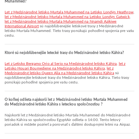
Muhammed?
let z Medzinárodné letisko Murtala Muhammed na Letisko Londýn Heathrow
,
let z Medzinárodné letisko Murtala Muhammed na Letisko Londýn Gatwick
,
let z Medzinárodné letisko Murtala Muhammed na Nnamdi Azikiwe
International Airport
sú najobľúbenejšie letiskové trasy z Medzinárodné
letisko Murtala Muhammed. Tieto trasy ponúkajú pohodlné spojenia pre vašu
cestu.
Ktoré sú nejobľúbenejšie letecké trasy do Medzinárodné letisko Káhira?
let z Letisko Bergamo Orio al Serio na Medzinárodné letisko Káhira
,
let z
Letisko Houari Boumediene na Medzinárodné letisko Káhira
,
let z
Medzinárodné letisko Queen Alia na Medzinárodné letisko Káhira
sú
najobľúbenejšie letiskové trasy do Medzinárodné letisko Káhira. Tieto trasy
ponúkajú pohodlné spojenia pre vašu cestu.
O koľkej odlieta najskorší let z Medzinárodné letisko Murtala Muhammed
do Medzinárodné letisko Káhira s leteckou spoločnosťou ?
Najskorší let z Medzinárodné letisko Murtala Muhammed do Medzinárodné
letisko Káhira so spoločnosťou EgyptAir odlieta o 14:00. Tento letový
poriadok si môžete pozrieť a porovnať s ďalšími dostupnými letmi na Airpaz.