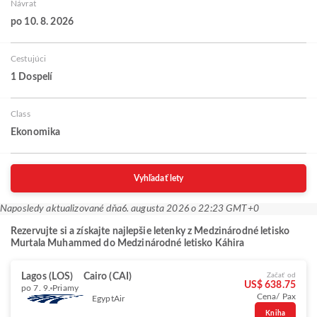
Návrat
po 10. 8. 2026
Cestujúci
1 Dospelí
Class
Ekonomika
Vyhľadať lety
Naposledy aktualizované dňa
6. augusta 2026 o 22:23 GMT+0
Rezervujte si a získajte najlepšie letenky z Medzinárodné letisko
Murtala Muhammed do Medzinárodné letisko Káhira
Lagos (LOS)
Cairo (CAI)
Začať od
US$ 638.75
po 7. 9.
Priamy
Cena/ Pax
EgyptAir
Kniha