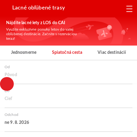
Lacné obľúbené trasy
Nájdite lacné lety z LOS do CAI
Využite exkluzívne ponuky letov do vašej
obľúbenej destinácie. Začnite s rezerváciou
teraz!
Jednosmerne
Spiatočná cesta
Viac destinácií
Od
Pôvod
Do
Cieľ
Odchod
ne 9. 8. 2026