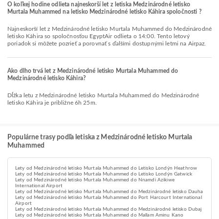
O koľkej hodine odlieta najneskorší let z letiska Medzinárodné letisko
Murtala Muhammed na letisko Medzinárodné letisko Káhira spoločnosti ?
Najneskorší let z Medzinárodné letisko Murtala Muhammed do Medzinárodné
letisko Káhira so spoločnosťou EgyptAir odlieta o 14:00. Tento letový
poriadok si môžete pozrieť a porovnať s ďalšími dostupnými letmi na Airpaz.
Ako dlho trvá let z Medzinárodné letisko Murtala Muhammed do
Medzinárodné letisko Káhira?
Dĺžka letu z Medzinárodné letisko Murtala Muhammed do Medzinárodné
letisko Káhira je približne 6h 25m.
Populárne trasy podľa letiska z Medzinárodné letisko Murtala
Muhammed
Lety od Medzinárodné letisko Murtala Muhammed do Letisko Londýn Heathrow
Lety od Medzinárodné letisko Murtala Muhammed do Letisko Londýn Gatwick
Lety od Medzinárodné letisko Murtala Muhammed do Nnamdi Azikiwe
International Airport
Lety od Medzinárodné letisko Murtala Muhammed do Medzinárodné letisko Dauha
Lety od Medzinárodné letisko Murtala Muhammed do Port Harcourt International
Airport
Lety od Medzinárodné letisko Murtala Muhammed do Medzinárodné letisko Dubaj
Lety od Medzinárodné letisko Murtala Muhammed do Mallam Aminu Kano