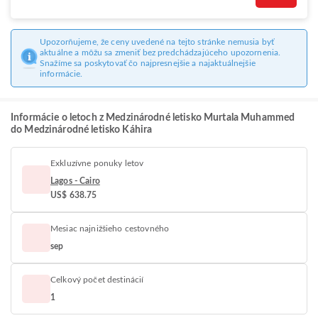
Upozorňujeme, že ceny uvedené na tejto stránke nemusia byť
aktuálne a môžu sa zmeniť bez predchádzajúceho upozornenia.
Snažíme sa poskytovať čo najpresnejšie a najaktuálnejšie
informácie.
Informácie o letoch z Medzinárodné letisko Murtala Muhammed
do Medzinárodné letisko Káhira
Exkluzívne ponuky letov
Lagos - Cairo
US$ 638.75
Mesiac najnižšieho cestovného
sep
Celkový počet destinácií
1