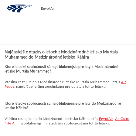
EgyptAir
Najčastejšie otázky o letoch z Medzinárodné letisko Murtala
Muhammed do Medzinárodné letisko Káhira
Ktoré letecké spoločnosti sú najobľúbenejšie pre lety z Medzinárodné
letisko Murtala Muhammed?
Väčšina cestujúcich z Medzinárodné letisko Murtala Muhammed lieta s
Air
Peace
, najobľúbenejšími aerolinkami pre odlety z tohto letiska.
Ktoré letecké spoločnosti sú najobľúbenejšie pre lety do Medzinárodné
letisko Káhira?
Väčšina cestujúcich do Medzinárodné letisko Káhira letí s
EgyptAir
,
Air Cairo
,
Nile Air
, najobľúbenejšími leteckými spoločnosťami tohto letiska.