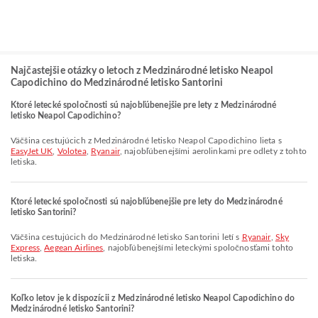
Najčastejšie otázky o letoch z Medzinárodné letisko Neapol
Capodichino do Medzinárodné letisko Santorini
Ktoré letecké spoločnosti sú najobľúbenejšie pre lety z Medzinárodné
letisko Neapol Capodichino?
Väčšina cestujúcich z Medzinárodné letisko Neapol Capodichino lieta s
EasyJet UK
,
Volotea
,
Ryanair
, najobľúbenejšími aerolinkami pre odlety z tohto
letiska.
Ktoré letecké spoločnosti sú najobľúbenejšie pre lety do Medzinárodné
letisko Santorini?
Väčšina cestujúcich do Medzinárodné letisko Santorini letí s
Ryanair
,
Sky
Express
,
Aegean Airlines
, najobľúbenejšími leteckými spoločnosťami tohto
letiska.
Koľko letov je k dispozícii z Medzinárodné letisko Neapol Capodichino do
Medzinárodné letisko Santorini?