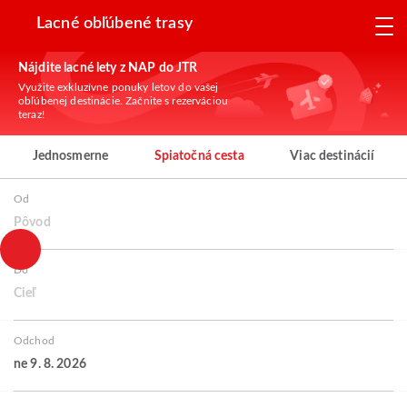
Lacné obľúbené trasy
Nájdite lacné lety z NAP do JTR
Využite exkluzívne ponuky letov do vašej
obľúbenej destinácie. Začnite s rezerváciou
teraz!
Jednosmerne
Spiatočná cesta
Viac destinácií
Od
Pôvod
Do
Cieľ
Odchod
ne 9. 8. 2026