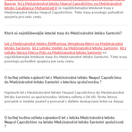
Barajas
,
let z Medzinárodné letisko Neapol Capodichino na Medzinárodné
letisko Casablanca Mohammed V
sú najobľúbenejšie letiskové trasy z
Medzinárodné letisko Neapol Capodichino. Tieto trasy ponúkajú pohodlné
spojenia pre vašu cestu.
Ktoré sú nejobľúbenejšie letecké trasy do Medzinárodné letisko Santorini?
let z Medzinárodné letisko Eleftheriosa Venizelosa Atény na Medzinárodné
letisko Santorini
,
let z Letisko Viedeň na Medzinárodné letisko Santorini
,
let z
Letisko Venice Marco Polo na Medzinárodné letisko Santorini
sú
najobľúbenejšie letiskové trasy do Medzinárodné letisko Santorini. Tieto trasy
ponúkajú pohodlné spojenia pre vašu cestu.
O koľkej odlieta najskorší let z Medzinárodné letisko Neapol Capodichino
do Medzinárodné letisko Santorini s leteckou spoločnosťou ?
Najskorší let z Medzinárodné letisko Neapol Capodichino do Medzinárodné
letisko Santorini so spoločnosťou Volotea odlieta o 06:00. Tento letový
poriadok si môžete pozrieť a porovnať s ďalšími dostupnými letmi na Airpaz.
O koľkej hodine odlieta najneskorší let z letiska Medzinárodné letisko
Neapol Capodichino na letisko Medzinárodné letisko Santorini spoločnosti
?