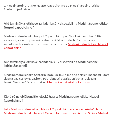
Z Medzinárodné letisko Neapol Capodichino do Medzinárodné letisko
Santorini je 4 letov.
Aké terminály a letiskové zariadenia sú k dispozícii na Medzinárodné letisko
Neapol Capodichino?
Medzinárodné letisko Neapol Capodichino ponúka Taxi a mnoho ďalších
vybavení, ktoré zlepšia váš cestovný zážitok. Podrobné informácie o
zariadeniach a rozložení terminálov nájdete na
Medzinárodné letisko Neapol
Capodichino
.
Aké terminály a letiskové zariadenia sú k dispozícii na Medzinárodné
letisko Santorini?
Medzinárodné letisko Santorini ponúka Taxi a mnoho ďalších možností, ktoré
zlepšia váš cestovný zážitok. Podrobnosti o zariadeniach a rozložení
terminálov si môžete pozrieť na
Medzinárodné letisko Santorini
.
Ktoré sú nejobľúbenejšie letecké trasy z Medzinárodné letisko Neapol
Capodichino?
let z Medzinárodné letisko Neapol Capodichino na Letisko Viedeň
,
let z
Medzinárodné letisko Neapol Capodichino na Letisko Adolfo Suárez Madrid