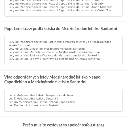
Lety od Medzinárodné letisko Neapol Capodichino do Letisko Düsseldorf
Lety od Medzinárodné letisko Neapol Capodichino do Letisko Paríž Orly
Lety od Medzinárodné letisko Neapol Capodichino do Letisko Miláno Malpensa
Lety od Medzinárodné letisko Neapol Capodichino do Letisko Nice Cote d'Azur
Populárne trasy podľa letiska do Medzinárodné letisko Santorini
Lety od Medzinárodné letisko Eleftheriosa Venizelosa Atény do Medzinárodné
letisko Santorini
Lety od Letisko Viedeň do Medzinárodné letisko Santorini
Lety od Letisko Marseille Provence do Medzinárodné letisko Santorini
Lety od Letisko Bari Karol Wojtyła do Medzinárodné letisko Santorini
Lety od Letisko Londýn Heathrow do Medzinárodné letisko Santorini
Viac odporúčaných letov Medzinárodné letisko Neapol
Capodichino a Medzinárodné letisko Santorini
Let Z Medzinárodné Letisko Neapol Capodichino
Let Z Medzinárodné Letisko Santorini
Let Do Medzinárodné Letisko Neapol Capodichino
Let Do Medzinárodné Letisko Santorini
Prečo musíte cestovať so spoločnosťou Airpaz