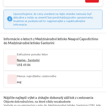
Upozorňujeme, že ceny uvedené na tejto stránke nemusia byť
aktuálne a môžu sa zmeniť bez predchádzajúceho upozornenia.
Snažíme sa poskytovať čo najpresnejšie a najaktuálnejšie
informácie.
Informácie o letoch z Medzinárodné letisko Neapol Capodichino
do Medzinárodné letisko Santorini
Exkluzívne ponuky letov
Naples - Santorini
US$ 69.86
Mesiac najnižšieho cestovného
aug
Nájdite najlepší výlet a získajte dokonalý zážitok z cestovania
Objavte dobrodružstvo, na ktoré nikdy nezabudnete
Vydajte sa na výnimočnú cestu do Medzinárodné letisko Santorini (JTR), kde