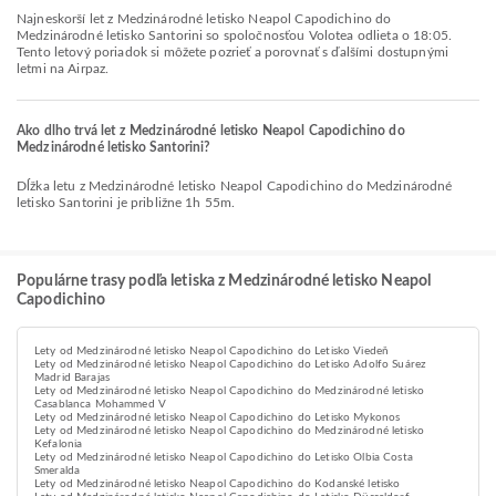
Najneskorší let z Medzinárodné letisko Neapol Capodichino do
Medzinárodné letisko Santorini so spoločnosťou Volotea odlieta o 18:05.
Tento letový poriadok si môžete pozrieť a porovnať s ďalšími dostupnými
letmi na Airpaz.
Ako dlho trvá let z Medzinárodné letisko Neapol Capodichino do
Medzinárodné letisko Santorini?
Dĺžka letu z Medzinárodné letisko Neapol Capodichino do Medzinárodné
letisko Santorini je približne 1h 55m.
Populárne trasy podľa letiska z Medzinárodné letisko Neapol
Capodichino
Lety od Medzinárodné letisko Neapol Capodichino do Letisko Viedeň
Lety od Medzinárodné letisko Neapol Capodichino do Letisko Adolfo Suárez
Madrid Barajas
Lety od Medzinárodné letisko Neapol Capodichino do Medzinárodné letisko
Casablanca Mohammed V
Lety od Medzinárodné letisko Neapol Capodichino do Letisko Mykonos
Lety od Medzinárodné letisko Neapol Capodichino do Medzinárodné letisko
Kefalonia
Lety od Medzinárodné letisko Neapol Capodichino do Letisko Olbia Costa
Smeralda
Lety od Medzinárodné letisko Neapol Capodichino do Kodanské letisko