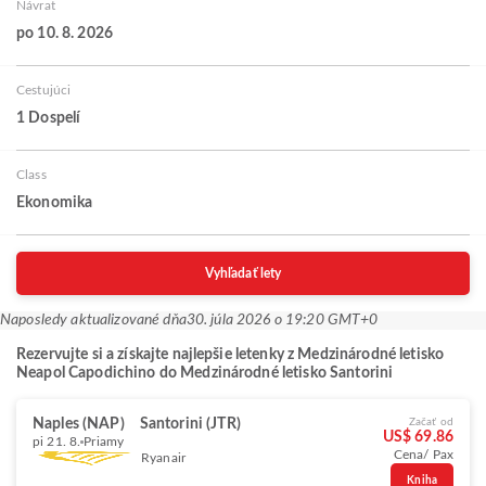
Návrat
po 10. 8. 2026
Cestujúci
1 Dospelí
Class
Ekonomika
Vyhľadať lety
Naposledy aktualizované dňa
30. júla 2026 o 19:20 GMT+0
Rezervujte si a získajte najlepšie letenky z Medzinárodné letisko
Neapol Capodichino do Medzinárodné letisko Santorini
Naples (NAP)
Santorini (JTR)
Začať od
US$ 69.86
pi 21. 8.
Priamy
Cena/ Pax
Ryanair
Kniha