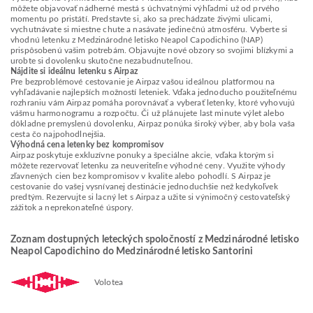
môžete objavovať nádherné mestá s úchvatnými výhľadmi už od prvého
momentu po pristátí. Predstavte si, ako sa prechádzate živými ulicami,
vychutnávate si miestne chute a nasávate jedinečnú atmosféru. Vyberte si
vhodnú letenku z Medzinárodné letisko Neapol Capodichino (NAP)
prispôsobenú vašim potrebám. Objavujte nové obzory so svojimi blízkymi a
urobte si dovolenku skutočne nezabudnuteľnou.
Nájdite si ideálnu letenku s Airpaz
Pre bezproblémové cestovanie je Airpaz vašou ideálnou platformou na
vyhľadávanie najlepších možností leteniek. Vďaka jednoducho použiteľnému
rozhraniu vám Airpaz pomáha porovnávať a vyberať letenky, ktoré vyhovujú
vášmu harmonogramu a rozpočtu. Či už plánujete last minute výlet alebo
dôkladne premyslenú dovolenku, Airpaz ponúka široký výber, aby bola vaša
cesta čo najpohodlnejšia.
Výhodná cena letenky bez kompromisov
Airpaz poskytuje exkluzívne ponuky a špeciálne akcie, vďaka ktorým si
môžete rezervovať letenku za neuveriteľne výhodné ceny. Využite výhody
zľavnených cien bez kompromisov v kvalite alebo pohodlí. S Airpaz je
cestovanie do vašej vysnívanej destinácie jednoduchšie než kedykoľvek
predtým. Rezervujte si lacný let s Airpaz a užite si výnimočný cestovateľský
zážitok a neprekonateľné úspory.
Zoznam dostupných leteckých spoločností z Medzinárodné letisko
Neapol Capodichino do Medzinárodné letisko Santorini
Volotea