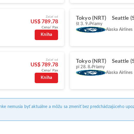
Začať od
Tokyo (NRT)
Seattle (
US$ 789.78
št 3. 9.
Priamy
Cena/ Pax
Alaska Airlines
Kniha
Začať od
Tokyo (NRT)
Seattle (
US$ 789.78
pi 28. 8.
Priamy
Cena/ Pax
Alaska Airlines
Kniha
ánke nemusia byť aktuálne a môžu sa zmeniť bez predchádzajúceho upoz