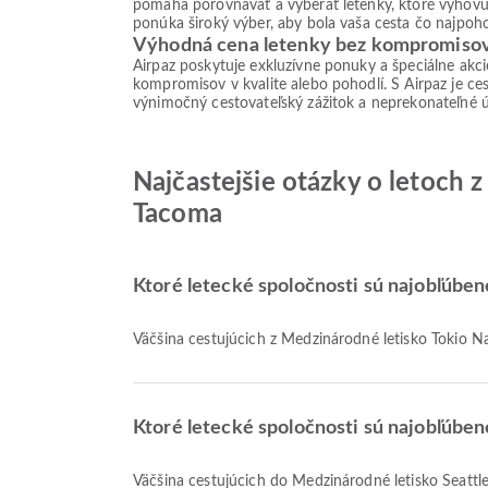
pomáha porovnávať a vyberať letenky, ktoré vyhovu
ponúka široký výber, aby bola vaša cesta čo najpoho
Výhodná cena letenky bez kompromiso
Airpaz poskytuje exkluzívne ponuky a špeciálne akc
kompromisov v kvalite alebo pohodlí. S Airpaz je ces
výnimočný cestovateľský zážitok a neprekonateľné 
Najčastejšie otázky o letoch 
Tacoma
Ktoré letecké spoločnosti sú najobľúben
Väčšina cestujúcich z Medzinárodné letisko Tokio Na
Ktoré letecké spoločnosti sú najobľúben
Väčšina cestujúcich do Medzinárodné letisko Seattl