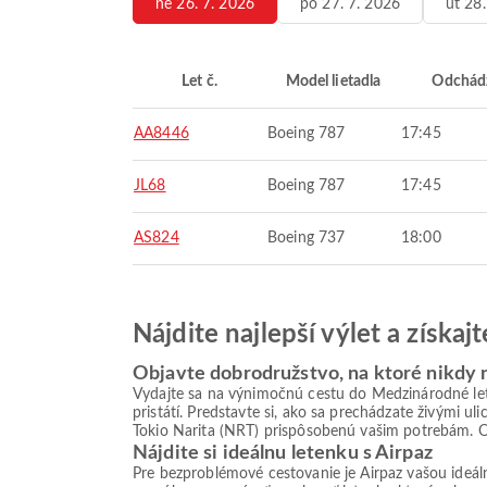
ne 26. 7. 2026
po 27. 7. 2026
ut 28
Let č.
Model lietadla
Odchád
AA8446
Boeing 787
17:45
JL68
Boeing 787
17:45
AS824
Boeing 737
18:00
Nájdite najlepší výlet a získa
Objavte dobrodružstvo, na ktoré nikdy
Vydajte sa na výnimočnú cestu do Medzinárodné le
pristátí. Predstavte si, ako sa prechádzate živými 
Tokio Narita (NRT) prispôsobenú vašim potrebám. O
Nájdite si ideálnu letenku s Airpaz
Pre bezproblémové cestovanie je Airpaz vašou ideá