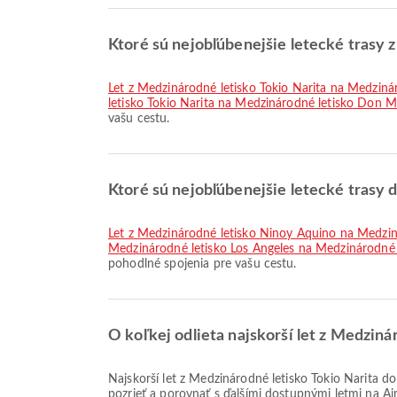
Ktoré sú nejobľúbenejšie letecké trasy 
let z Medzinárodné letisko Tokio Narita na Medziná
letisko Tokio Narita na Medzinárodné letisko Don 
vašu cestu.
Ktoré sú nejobľúbenejšie letecké trasy
let z Medzinárodné letisko Ninoy Aquino na Medzin
Medzinárodné letisko Los Angeles na Medzinárodné 
pohodlné spojenia pre vašu cestu.
O koľkej odlieta najskorší let z Medzin
Najskorší let z Medzinárodné letisko Tokio Narita do Medzinárodné letisko Seattle Tacoma so spoločnosťou American Airlines odlieta o 17:45. Tento letový poriadok si môžete
pozrieť a porovnať s ďalšími dostupnými letmi na Ai