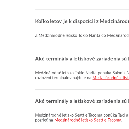
Koľko letov je k dispozícii z Medzináro
Z Medzinárodné letisko Tokio Narita do Medzinárodn
Aké terminály a letiskové zariadenia sú 
Medzinárodné letisko Tokio Narita ponúka Salónik, Vlak, Detská miestnosť a mnoho ďalších vybavení, ktoré zlepšia váš cestovný zážitok. Podrobné informácie o zariadeniach a
rozložení terminálov nájdete na
Medzinárodné letisk
Aké terminály a letiskové zariadenia sú
Medzinárodné letisko Seattle Tacoma ponúka Taxi a mnoho ďalších možností, ktoré zlepšia váš cestovný zážitok. Podrobnosti o zariadeniach a rozložení terminálov si môžete
pozrieť na
Medzinárodné letisko Seattle Tacoma
.