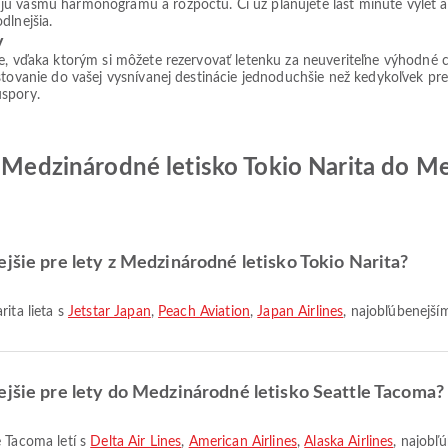
jú vášmu harmonogramu a rozpočtu. Či už plánujete last minute výlet 
dlnejšia.
v
ie, vďaka ktorým si môžete rezervovať letenku za neuveriteľne výhodné 
tovanie do vašej vysnívanej destinácie jednoduchšie než kedykoľvek predt
úspory.
z Medzinárodné letisko Tokio Narita do Me
ejšie pre lety z Medzinárodné letisko Tokio Narita?
rita lieta s
Jetstar Japan
,
Peach Aviation
,
Japan Airlines
, najobľúbenejším
ejšie pre lety do Medzinárodné letisko Seattle Tacoma?
e Tacoma letí s
Delta Air Lines
,
American Airlines
,
Alaska Airlines
, najobľ