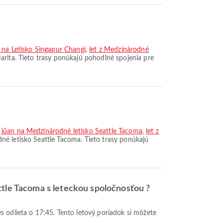
a na Letisko Singapur Changi
,
let z Medzinárodné
arita. Tieto trasy ponúkajú pohodlné spojenia pre
o jüan na Medzinárodné letisko Seattle Tacoma
,
let z
né letisko Seattle Tacoma. Tieto trasy ponúkajú
ttle Tacoma s leteckou spoločnosťou ?