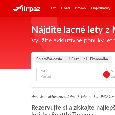
Let
Hotel
Promo
Objednávky
Nájdite lacné lety 
Využite exkluzívne ponuky leto
Spiatočná cesta
Ekonomika
1 Cestujúci
Od
Do
Naposledy aktualizované dňa
25. júla 2026 o 19:32 G
Rezervujte si a získajte najl