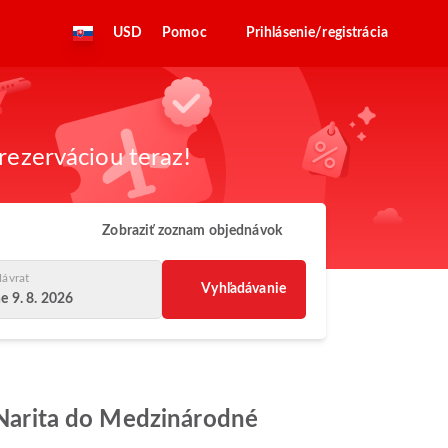
USD
Pomoc
Prihlásenie/registrácia
rezerváciou teraz!
Zobraziť zoznam objednávok
ávrat
Vyhľadávanie
e 9. 8. 2026
o Narita do Medzinárodné