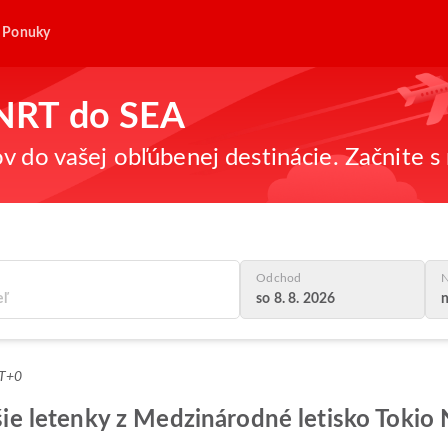
Ponuky
z NRT do SEA
v do vašej obľúbenej destinácie. Začnite s 
Odchod
N
so 8. 8. 2026
n
MT+0
epšie letenky z Medzinárodné letisko Toki