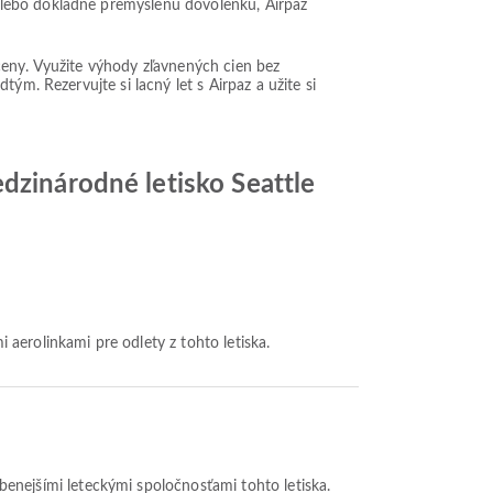
alebo dôkladne premyslenú dovolenku, Airpaz
ceny. Využite výhody zľavnených cien bez
ým. Rezervujte si lacný let s Airpaz a užite si
dzinárodné letisko Seattle
i aerolinkami pre odlety z tohto letiska.
úbenejšími leteckými spoločnosťami tohto letiska.