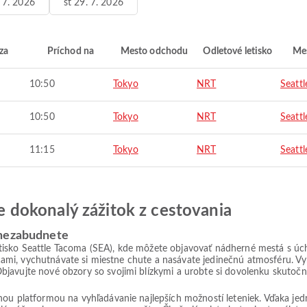
. 7. 2026
st 29. 7. 2026
za
Príchod na
Mesto odchodu
Odletové letisko
Mes
10:50
Tokyo
NRT
Seattl
10:50
Tokyo
NRT
Seattl
11:15
Tokyo
NRT
Seattl
jte dokonalý zážitok z cestovania
 nezabudnete
tisko Seattle Tacoma (SEA), kde môžete objavovať nádherné mestá s 
ulicami, vychutnávate si miestne chute a nasávate jedinečnú atmosféru. 
bjavujte nové obzory so svojimi blízkymi a urobte si dovolenku skutoč
lnou platformou na vyhľadávanie najlepších možností leteniek. Vďaka j