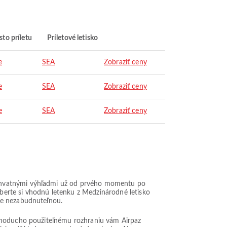
to príletu
Príletové letisko
e
SEA
Zobraziť ceny
e
SEA
Zobraziť ceny
e
SEA
Zobraziť ceny
úchvatnými výhľadmi už od prvého momentu po
Vyberte si vhodnú letenku z Medzinárodné letisko
ne nezabudnuteľnou.
ednoducho použiteľnému rozhraniu vám Airpaz