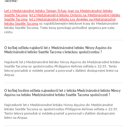
Tacoma?
let z Medzinárodné letisko Taiwan-Tchao jüan na Medzinárodné letisko
Seattle Tacoma
,
let z Medzinárodné letisko Ontario na Medzinárodné letisko
Seattle Tacoma
,
let z Medzinárodné letisko Los Angeles na Medzinárodné
letisko Seattle Tacoma
sú najobľúbenejšie letiskové trasy do Medzinárodné
letisko Seattle Tacoma. Tieto trasy ponúkajú pohodlné spojenia pre vašu
cestu.
O koľkej odlieta najskorší let z Medzinárodné letisko Ninoy Aquino do
Medzinárodné letisko Seattle Tacoma s leteckou spoločnosťou ?
Najskorší let z Medzinárodné letisko Ninoy Aquino do Medzinárodné letisko
Seattle Tacoma so spoločnosťou Philippine Airlines odlieta o 22:35. Tento
letový poriadok si môžete pozrieť a porovnať s ďalšími dostupnými letmi na
Airpaz.
O koľkej hodine odlieta najneskorší let z letiska Medzinárodné letisko Ninoy
Aquino na letisko Medzinárodné letisko Seattle Tacoma spoločnosti ?
Najneskorší let z Medzinárodné letisko Ninoy Aquino do Medzinárodné
letisko Seattle Tacoma so spoločnosťou Philippine Airlines odlieta o 22:35.
Tento letový poriadok si môžete pozrieť a porovnať s ďalšími dostupnými
letmi na Airpaz.