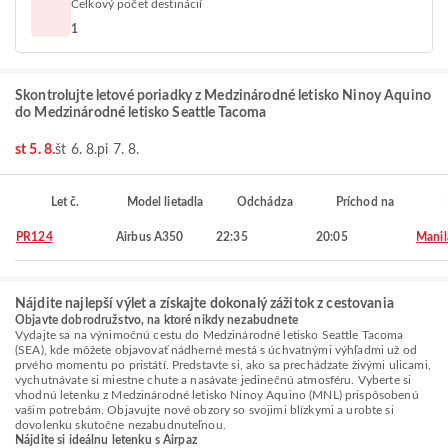
Celkový počet destinácií
1
Skontrolujte letové poriadky z Medzinárodné letisko Ninoy Aquino
do Medzinárodné letisko Seattle Tacoma
st 5. 8.
št 6. 8.
pi 7. 8.
Let č.
Model lietadla
Odchádza
Príchod na
PR124
Airbus A350
22:35
20:05
Manil
Nájdite najlepší výlet a získajte dokonalý zážitok z cestovania
Objavte dobrodružstvo, na ktoré nikdy nezabudnete
Vydajte sa na výnimočnú cestu do Medzinárodné letisko Seattle Tacoma
(SEA), kde môžete objavovať nádherné mestá s úchvatnými výhľadmi už od
prvého momentu po pristátí. Predstavte si, ako sa prechádzate živými ulicami,
vychutnávate si miestne chute a nasávate jedinečnú atmosféru. Vyberte si
vhodnú letenku z Medzinárodné letisko Ninoy Aquino (MNL) prispôsobenú
vašim potrebám. Objavujte nové obzory so svojimi blízkymi a urobte si
dovolenku skutočne nezabudnuteľnou.
Nájdite si ideálnu letenku s Airpaz