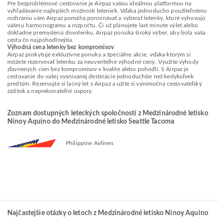
Pre bezproblémové cestovanie je Airpaz vašou ideálnou platformou na
vyhľadávanie najlepších možností leteniek. Vďaka jednoducho použiteľnému
rozhraniu vám Airpaz pomáha porovnávať a vyberať letenky, ktoré vyhovujú
vášmu harmonogramu a rozpočtu. Či už plánujete last minute výlet alebo
dôkladne premyslenú dovolenku, Airpaz ponúka široký výber, aby bola vaša
cesta čo najpohodlnejšia.
Výhodná cena letenky bez kompromisov
Airpaz poskytuje exkluzívne ponuky a špeciálne akcie, vďaka ktorým si
môžete rezervovať letenku za neuveriteľne výhodné ceny. Využite výhody
zľavnených cien bez kompromisov v kvalite alebo pohodlí. S Airpaz je
cestovanie do vašej vysnívanej destinácie jednoduchšie než kedykoľvek
predtým. Rezervujte si lacný let s Airpaz a užite si výnimočný cestovateľský
zážitok a neprekonateľné úspory.
Zoznam dostupných leteckých spoločností z Medzinárodné letisko
Ninoy Aquino do Medzinárodné letisko Seattle Tacoma
Philippine Airlines
Najčastejšie otázky o letoch z Medzinárodné letisko Ninoy Aquino