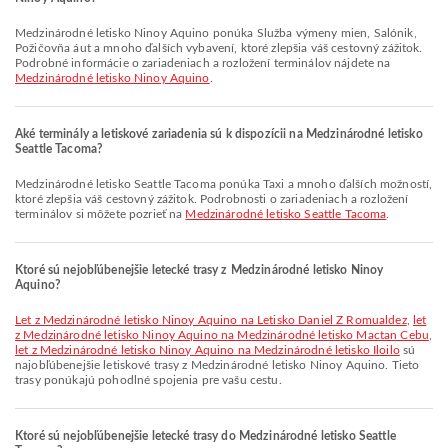
Medzinárodné letisko Ninoy Aquino ponúka Služba výmeny mien, Salónik,
Požičovňa áut a mnoho ďalších vybavení, ktoré zlepšia váš cestovný zážitok.
Podrobné informácie o zariadeniach a rozložení terminálov nájdete na
Medzinárodné letisko Ninoy Aquino
.
Aké terminály a letiskové zariadenia sú k dispozícii na Medzinárodné letisko
Seattle Tacoma?
Medzinárodné letisko Seattle Tacoma ponúka Taxi a mnoho ďalších možností,
ktoré zlepšia váš cestovný zážitok. Podrobnosti o zariadeniach a rozložení
terminálov si môžete pozrieť na
Medzinárodné letisko Seattle Tacoma
.
Ktoré sú nejobľúbenejšie letecké trasy z Medzinárodné letisko Ninoy
Aquino?
let z Medzinárodné letisko Ninoy Aquino na Letisko Daniel Z Romualdez
,
let
z Medzinárodné letisko Ninoy Aquino na Medzinárodné letisko Mactan Cebu
,
let z Medzinárodné letisko Ninoy Aquino na Medzinárodné letisko Iloilo
sú
najobľúbenejšie letiskové trasy z Medzinárodné letisko Ninoy Aquino. Tieto
trasy ponúkajú pohodlné spojenia pre vašu cestu.
Ktoré sú nejobľúbenejšie letecké trasy do Medzinárodné letisko Seattle