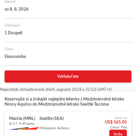
Návrat
so 8. 8. 2026
Cestujúci
1 Dospelí
Class
Ekonomika
Vyhľadať lety
Naposledy aktualizované dňa
4. augusta 2026 o 22:52 GMT+0
Rezervujte si a získajte najlepšie letenky z Medzinárodné letisko
Ninoy Aquino do Medzinárodné letisko Seattle Tacoma
Manila (MNL)
Seattle (SEA)
Začať od
US$ 565.05
št 17. 9.
Priamy
Cena/ Pax
Philippine Airlines
Kniha