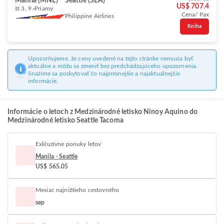
Manila (MNL)
Seattle (SEA)
US$ 707.4
št 3. 9.
Priamy
Cena/ Pax
Philippine Airlines
Kniha
Upozorňujeme, že ceny uvedené na tejto stránke nemusia byť
aktuálne a môžu sa zmeniť bez predchádzajúceho upozornenia.
Snažíme sa poskytovať čo najpresnejšie a najaktuálnejšie
informácie.
Informácie o letoch z Medzinárodné letisko Ninoy Aquino do
Medzinárodné letisko Seattle Tacoma
Exkluzívne ponuky letov
Manila - Seattle
US$ 565.05
Mesiac najnižšieho cestovného
sep