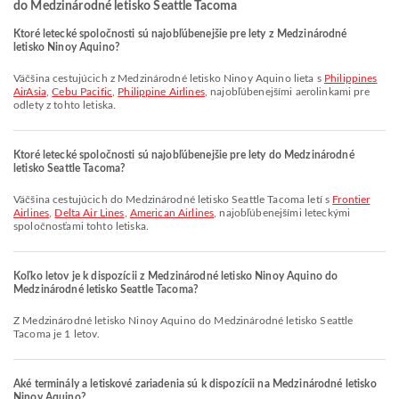
do Medzinárodné letisko Seattle Tacoma
Ktoré letecké spoločnosti sú najobľúbenejšie pre lety z Medzinárodné
letisko Ninoy Aquino?
Väčšina cestujúcich z Medzinárodné letisko Ninoy Aquino lieta s
Philippines
AirAsia
,
Cebu Pacific
,
Philippine Airlines
, najobľúbenejšími aerolinkami pre
odlety z tohto letiska.
Ktoré letecké spoločnosti sú najobľúbenejšie pre lety do Medzinárodné
letisko Seattle Tacoma?
Väčšina cestujúcich do Medzinárodné letisko Seattle Tacoma letí s
Frontier
Airlines
,
Delta Air Lines
,
American Airlines
, najobľúbenejšími leteckými
spoločnosťami tohto letiska.
Koľko letov je k dispozícii z Medzinárodné letisko Ninoy Aquino do
Medzinárodné letisko Seattle Tacoma?
Z Medzinárodné letisko Ninoy Aquino do Medzinárodné letisko Seattle
Tacoma je 1 letov.
Aké terminály a letiskové zariadenia sú k dispozícii na Medzinárodné letisko
Ninoy Aquino?