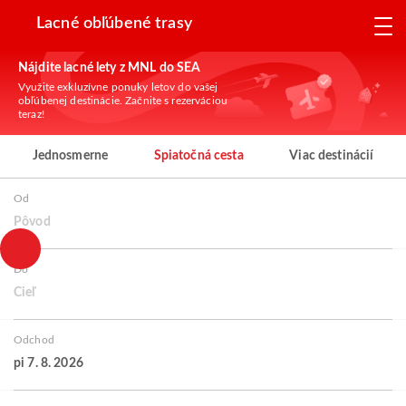
Lacné obľúbené trasy
Nájdite lacné lety z MNL do SEA
Využite exkluzívne ponuky letov do vašej
obľúbenej destinácie. Začnite s rezerváciou
teraz!
Jednosmerne
Spiatočná cesta
Viac destinácií
Od
Pôvod
Do
Cieľ
Odchod
pi 7. 8. 2026