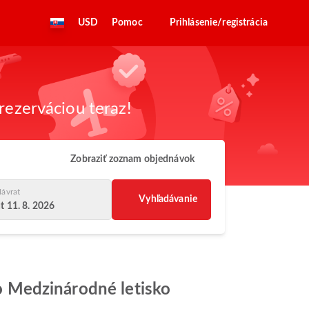
USD
Pomoc
Prihlásenie/registrácia
rezerváciou teraz!
Zobraziť zoznam objednávok
ávrat
Vyhľadávanie
t 11. 8. 2026
 do Medzinárodné letisko