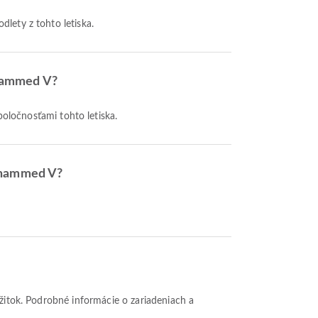
dlety z tohto letiska.
ohammed V?
poločnosťami tohto letiska.
Mohammed V?