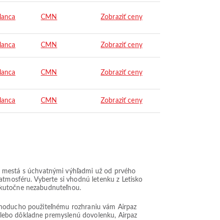
lanca
CMN
Zobraziť ceny
lanca
CMN
Zobraziť ceny
lanca
CMN
Zobraziť ceny
lanca
CMN
Zobraziť ceny
 mestá s úchvatnými výhľadmi už od prvého
atmosféru. Vyberte si vhodnú letenku z Letisko
 skutočne nezabudnuteľnou.
ednoducho použiteľnému rozhraniu vám Airpaz
alebo dôkladne premyslenú dovolenku, Airpaz