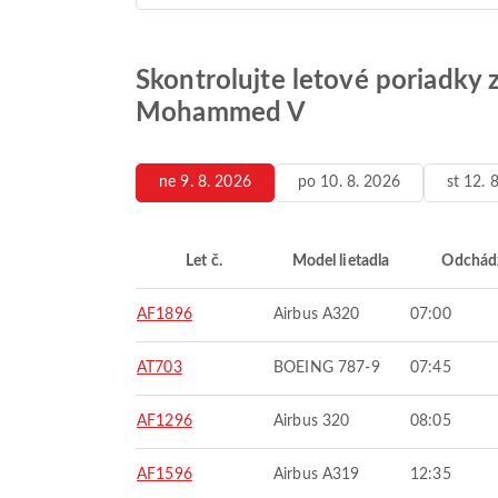
Skontrolujte letové poriadky 
Mohammed V
ne 9. 8. 2026
po 10. 8. 2026
st 12. 
Let č.
Model lietadla
Odchád
AF1896
Airbus A320
07:00
AT703
BOEING 787-9
07:45
AF1296
Airbus 320
08:05
AF1596
Airbus A319
12:35