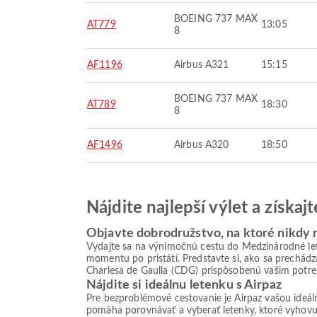
BOEING 737 MAX
AT779
13:05
8
AF1196
Airbus A321
15:15
BOEING 737 MAX
AT789
18:30
8
AF1496
Airbus A320
18:50
Nájdite najlepší výlet a získa
Objavte dobrodružstvo, na ktoré nikdy
Vydajte sa na výnimočnú cestu do Medzinárodné l
momentu po pristátí. Predstavte si, ako sa prechádz
Charlesa de Gaulla (CDG) prispôsobenú vašim potre
Nájdite si ideálnu letenku s Airpaz
Pre bezproblémové cestovanie je Airpaz vašou ideá
pomáha porovnávať a vyberať letenky, ktoré vyhovu