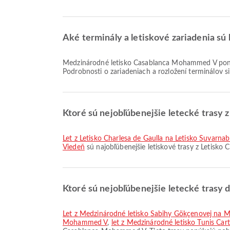
Aké terminály a letiskové zariadenia s
Medzinárodné letisko Casablanca Mohammed V ponúka Bankové služby/ATM, Služba výmeny mien, Vlak a mnoho ďalších možností, ktoré zlepšia váš cestovný zážitok.
Podrobnosti o zariadeniach a rozložení terminálov s
Ktoré sú nejobľúbenejšie letecké trasy z
let z Letisko Charlesa de Gaulla na Letisko Suvarna
Viedeň
sú najobľúbenejšie letiskové trasy z Letisko 
Ktoré sú nejobľúbenejšie letecké tras
let z Medzinárodné letisko Sabihy Gökçenovej na
Mohammed V
,
let z Medzinárodné letisko Tunis C