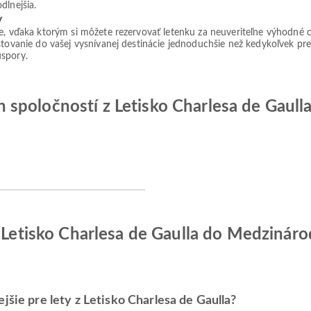
dlnejšia.
v
ie, vďaka ktorým si môžete rezervovať letenku za neuveriteľne výhodné 
tovanie do vašej vysnívanej destinácie jednoduchšie než kedykoľvek predt
úspory.
spoločností z Letisko Charlesa de Gaull
z Letisko Charlesa de Gaulla do Medzinár
jšie pre lety z Letisko Charlesa de Gaulla?