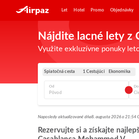
Let
Hotel
Promo
Objednávky
Nájdite lacné lety
Využite exkluzívne ponuky leto
Spiatočná cesta
Ekonomika
1 Cestujúci
Od
Do
Naposledy aktualizované dňa
8. augusta 2026 o 21:5
Rezervujte si a získajte najle