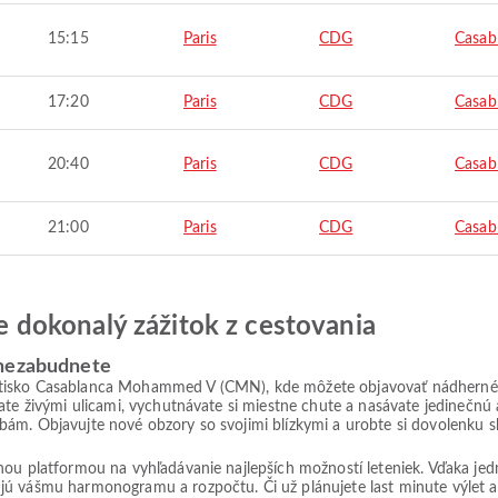
15:15
Paris
CDG
Casab
17:20
Paris
CDG
Casab
20:40
Paris
CDG
Casab
21:00
Paris
CDG
Casab
jte dokonalý zážitok z cestovania
 nezabudnete
etisko Casablanca Mohammed V (CMN), kde môžete objavovať nádherné
ate živými ulicami, vychutnávate si miestne chute a nasávate jedinečnú 
bám. Objavujte nové obzory so svojimi blízkymi a urobte si dovolenku
lnou platformou na vyhľadávanie najlepších možností leteniek. Vďaka j
jú vášmu harmonogramu a rozpočtu. Či už plánujete last minute výlet 