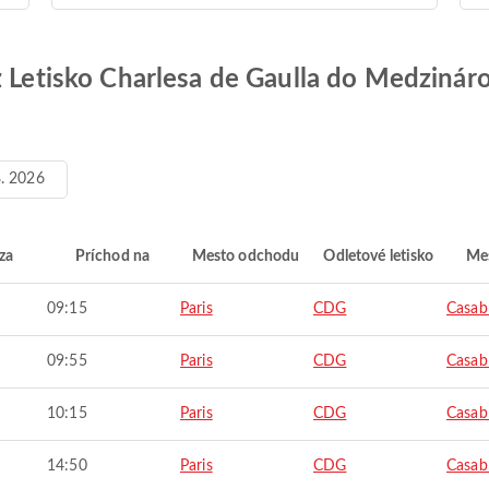
z Letisko Charlesa de Gaulla do Medzinár
8. 2026
za
Príchod na
Mesto odchodu
Odletové letisko
Mes
09:15
Paris
CDG
Casab
09:55
Paris
CDG
Casab
10:15
Paris
CDG
Casab
14:50
Paris
CDG
Casab