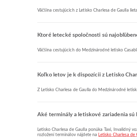
Väčšina cestujúcich z Letisko Charlesa de Gaulla liet
Ktoré letecké spoločnosti sú najobľúbe
Väčšina cestujúcich do Medzinárodné letisko Casa
Koľko letov je k dispozícii z Letisko 
Z Letisko Charlesa de Gaulla do Medzinárodné leti
Aké terminály a letiskové zariadenia sú 
Letisko Charlesa de Gaulla ponúka Taxi, Invalidný vozík, Modlitebňa a mnoho ďalších vybavení, ktoré zlepšia váš cestovný zážitok. Podrobné informácie o zariadeniach a
rozložení terminálov nájdete na
Letisko Charlesa de 