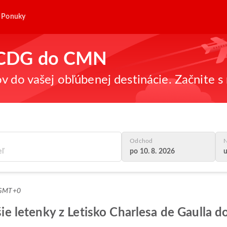
Ponuky
 z CDG do CMN
v do vašej obľúbenej destinácie. Začnite s 
Odchod
N
po 10. 8. 2026
u
4 GMT+0
pšie letenky z Letisko Charlesa de Gaulla