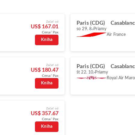
Začať od
Paris (CDG)
Casablan
US$ 167.01
so 29. 8.
Priamy
Cena/ Pax
Air France
Kniha
Začať od
Paris (CDG)
Casablan
US$ 180.47
št 22. 10.
Priamy
Cena/ Pax
Royal Air Mar
Kniha
Začať od
US$ 357.67
Cena/ Pax
Kniha