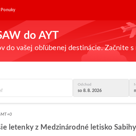
Ponuky
z SAW do AYT
v do vašej obľúbenej destinácie. Začnite s 
Odchod
N
so 8. 8. 2026
n
 GMT+0
epšie letenky z Medzinárodné letisko Sabi