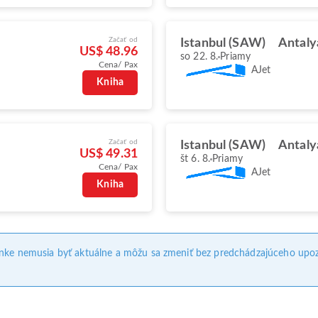
Začať od
Istanbul (SAW)
Antaly
US$ 48.96
so 22. 8.
Priamy
Cena/ Pax
AJet
Kniha
Začať od
Istanbul (SAW)
Antaly
US$ 49.31
št 6. 8.
Priamy
Cena/ Pax
AJet
Kniha
ánke nemusia byť aktuálne a môžu sa zmeniť bez predchádzajúceho upoz