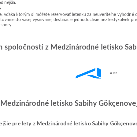
dlnejšia.
v
ie, vďaka ktorým si môžete rezervovať letenku za neuveriteľne výhodné 
tovanie do vašej vysnívanej destinácie jednoduchšie než kedykoľvek predt
úspory.
spoločností z Medzinárodné letisko Sab
AJet
z Medzinárodné letisko Sabihy Gökçenovej
ejšie pre lety z Medzinárodné letisko Sabihy Gökçenov