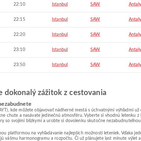
22:10
Istanbul
SAW
Antal
22:15
Istanbul
SAW
Antal
22:20
Istanbul
SAW
Antal
23:10
Istanbul
SAW
Antal
23:50
Istanbul
SAW
Antal
jte dokonalý zážitok z cestovania
 nezabudnete
(AYT), kde môžete objavovať nádherné mestá s úchvatnými výhľadmi už o
stne chute a nasávate jedinečnú atmosféru. Vyberte si vhodnú letenku 
y so svojimi blízkymi a urobte si dovolenku skutočne nezabudnuteľnou
lnou platformou na vyhľadávanie najlepších možností leteniek. Vďaka j
jú vášmu harmonogramu a rozpočtu. Či už plánujete last minute výlet 