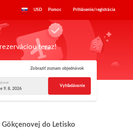
USD
Pomoc
Prihlásenie/registrácia
rezerváciou teraz!
Zobraziť zoznam objednávok
ávrat
Vyhľadávanie
e 9. 8. 2026
hy Gökçenovej do Letisko