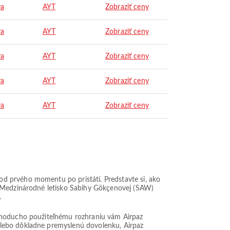
ya
AYT
Zobraziť ceny
ya
AYT
Zobraziť ceny
ya
AYT
Zobraziť ceny
ya
AYT
Zobraziť ceny
ya
AYT
Zobraziť ceny
d prvého momentu po pristátí. Predstavte si, ako
z Medzinárodné letisko Sabihy Gökçenovej (SAW)
.
ednoducho použiteľnému rozhraniu vám Airpaz
alebo dôkladne premyslenú dovolenku, Airpaz