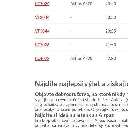
PC2024
Airbus A320
20:50
VF3044
-
20:50
VF3044
-
20:55
PC2026
-
21:50
PC4078
Airbus A320
22:30
Nájdite najlepší výlet a získa
Objavte dobrodružstvo, na ktoré nikdy
Vydajte sa na výnimočnú cestu do Letisko Antalya 
sa prechádzate živými ulicami, vychutnávate si mie
prispôsobenú vašim potrebám. Objavujte nové obzor
Nájdite si ideálnu letenku s Airpaz
Pre bezproblémové cestovanie je Airpaz vašou ideá
pomáha porovnávať a vyberať letenky, ktoré vyhovu