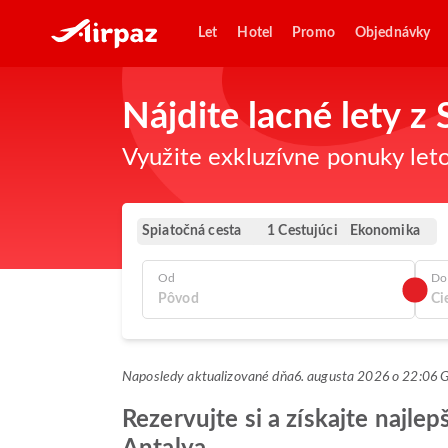
Let
Hotel
Promo
Objednávky
Nájdite lacné lety 
Využite exkluzívne ponuky leto
Spiatočná cesta
Ekonomika
1 Cestujúci
Od
Do
Naposledy aktualizované dňa
6. augusta 2026 o 22:06
Rezervujte si a získajte najl