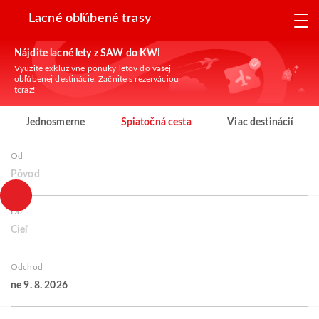
Lacné obľúbené trasy
Nájdite lacné lety z SAW do KWI
Využite exkluzívne ponuky letov do vašej
obľúbenej destinácie. Začnite s rezerváciou
teraz!
Jednosmerne
Spiatočná cesta
Viac destinácií
Od
Pôvod
Do
Cieľ
Odchod
ne 9. 8. 2026