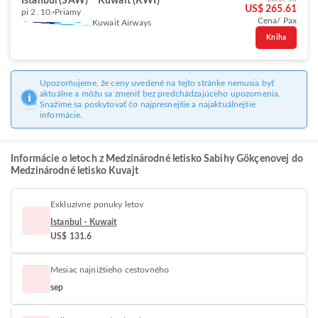
Istanbul (SAW)
Kuwait (KWI)
US$ 265.61
pi 2. 10.
Priamy
Cena/ Pax
Kuwait Airways
Kniha
Upozorňujeme, že ceny uvedené na tejto stránke nemusia byť
aktuálne a môžu sa zmeniť bez predchádzajúceho upozornenia.
Snažíme sa poskytovať čo najpresnejšie a najaktuálnejšie
informácie.
Informácie o letoch z Medzinárodné letisko Sabihy Gökçenovej do
Medzinárodné letisko Kuvajt
Exkluzívne ponuky letov
Istanbul - Kuwait
US$ 131.6
Mesiac najnižšieho cestovného
sep