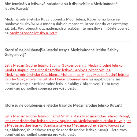
Aké terminály a letiskové zariadenia sú k dispozícii na Medzinárodné
letisko Kuvajt?
Medzinárodné letisko Kuvajt ponúka Modlitebňa, Kúpeľňa na fajčenie,
Bankové služby/ATM a mnoho ďalších možností, ktoré zlepšia váš cestovný
zážitok. Podrobnosti o zariadeniach a rozložení terminálov si môžete pozrieť
na
Medzinárodné letisko Kuvajt
.
Ktoré sú nejobľúbenejšie letecké trasy z Medzinárodné letisko Sabihy
Gökçenovej?
let z Medzinárodné letisko Sabihy Gökçenovej na Medzinárodné letisko
Kuala Lumpur
,
let z Medzinárodné letisko Sabihy Gökçenovej na
Medzinárodné letisko Casablanca Mohammed V
,
let z Medzinárodné letisko
Sabihy Gökçenovej na Letisko Houari Boumediene
sú najobľúbenejšie
letiskové trasy z Medzinárodné letisko Sabihy Gökçenovej. Tieto trasy
ponúkajú pohodlné spojenia pre vašu cestu.
Ktoré sú nejobľúbenejšie letecké trasy do Medzinárodné letisko Kuvajt?
let z Medzinárodné letisko Hazrat Shahjalal na Medzinárodné letisko Kuvajt
,
let z Medzinárodné letisko Ninoy Aquino na Medzinárodné letisko Kuvajt
,
let
z Medzinárodné letisko Bandaranaike na Medzinárodné letisko Kuvajt
sú
najobľúbenejšie letiskové trasy do Medzinárodné letisko Kuvajt. Tieto trasy
ponúkajú pohodlné spojenia pre vašu cestu.