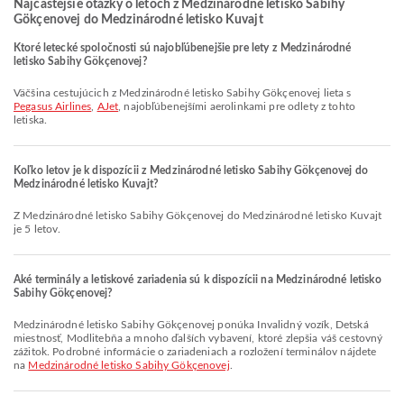
Najčastejšie otázky o letoch z Medzinárodné letisko Sabihy
Gökçenovej do Medzinárodné letisko Kuvajt
Ktoré letecké spoločnosti sú najobľúbenejšie pre lety z Medzinárodné
letisko Sabihy Gökçenovej?
Väčšina cestujúcich z Medzinárodné letisko Sabihy Gökçenovej lieta s
Pegasus Airlines
,
AJet
, najobľúbenejšími aerolinkami pre odlety z tohto
letiska.
Koľko letov je k dispozícii z Medzinárodné letisko Sabihy Gökçenovej do
Medzinárodné letisko Kuvajt?
Z Medzinárodné letisko Sabihy Gökçenovej do Medzinárodné letisko Kuvajt
je 5 letov.
Aké terminály a letiskové zariadenia sú k dispozícii na Medzinárodné letisko
Sabihy Gökçenovej?
Medzinárodné letisko Sabihy Gökçenovej ponúka Invalidný vozík, Detská
miestnosť, Modlitebňa a mnoho ďalších vybavení, ktoré zlepšia váš cestovný
zážitok. Podrobné informácie o zariadeniach a rozložení terminálov nájdete
na
Medzinárodné letisko Sabihy Gökçenovej
.