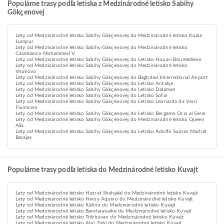
Populárne trasy podľa letiska z Medzinárodné letisko Sabihy
Gökçenovej
Lety od Medzinárodné letisko Sabihy Gökçenovej do Medzinárodné letisko Kuala
Lumpur
Lety od Medzinárodné letisko Sabihy Gökçenovej do Medzinárodné letisko
Casablanca Mohammed V
Lety od Medzinárodné letisko Sabihy Gökçenovej do Letisko Houari Boumediene
Lety od Medzinárodné letisko Sabihy Gökçenovej do Medzinárodné letisko
Vnukovo
Lety od Medzinárodné letisko Sabihy Gökçenovej do Baghdad International Airport
Lety od Medzinárodné letisko Sabihy Gökçenovej do Letisko Antalya
Lety od Medzinárodné letisko Sabihy Gökçenovej do Letisko Dalaman
Lety od Medzinárodné letisko Sabihy Gökçenovej do Letisko Sofia
Lety od Medzinárodné letisko Sabihy Gökçenovej do Letisko Leonarda da Vinci
Fiumicino
Lety od Medzinárodné letisko Sabihy Gökçenovej do Letisko Bergamo Orio al Serio
Lety od Medzinárodné letisko Sabihy Gökçenovej do Medzinárodné letisko Queen
Alia
Lety od Medzinárodné letisko Sabihy Gökçenovej do Letisko Adolfo Suárez Madrid
Barajas
Populárne trasy podľa letiska do Medzinárodné letisko Kuvajt
Lety od Medzinárodné letisko Hazrat Shahjalal do Medzinárodné letisko Kuvajt
Lety od Medzinárodné letisko Ninoy Aquino do Medzinárodné letisko Kuvajt
Lety od Medzinárodné letisko Káhira do Medzinárodné letisko Kuvajt
Lety od Medzinárodné letisko Bandaranaike do Medzinárodné letisko Kuvajt
Lety od Medzinárodné letisko Tribhuvan do Medzinárodné letisko Kuvajt
Lety od Medzinárodné letisko Abú Zabí do Medzinárodné letisko Kuvajt