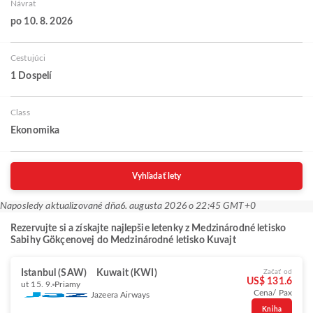
Návrat
po 10. 8. 2026
Cestujúci
1 Dospelí
Class
Ekonomika
Vyhľadať lety
Naposledy aktualizované dňa
6. augusta 2026 o 22:45 GMT+0
Rezervujte si a získajte najlepšie letenky z Medzinárodné letisko
Sabihy Gökçenovej do Medzinárodné letisko Kuvajt
Istanbul (SAW)
Kuwait (KWI)
Začať od
US$ 131.6
ut 15. 9.
Priamy
Cena/ Pax
Jazeera Airways
Kniha