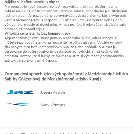
Nájdite si ideálnu letenku s Airpaz
Pre bezproblémové cestovanie je Airpaz vašou ideálnou platformou na
vyhľadávanie najlepších možností leteniek. Vďaka jednoducho použiteľnému
rozhraniu vám Airpaz pomáha porovnávať a vyberať letenky, ktoré vyhovujú
vášmu harmonogramu a rozpočtu. Či už plánujete last minute výlet alebo
dôkladne premyslenú dovolenku, Airpaz ponúka široký výber, aby bola vaša
cesta čo najpohodlnejšia.
Výhodná cena letenky bez kompromisov
Airpaz poskytuje exkluzívne ponuky a špeciálne akcie, vďaka ktorým si
môžete rezervovať letenku za neuveriteľne výhodné ceny. Využite výhody
zľavnených cien bez kompromisov v kvalite alebo pohodlí. S Airpaz je
cestovanie do vašej vysnívanej destinácie jednoduchšie než kedykoľvek
predtým. Rezervujte si lacný let s Airpaz a užite si výnimočný cestovateľský
zážitok a neprekonateľné úspory.
Zoznam dostupných leteckých spoločností z Medzinárodné letisko
Sabihy Gökçenovej do Medzinárodné letisko Kuvajt
Jazeera Airways
Kuwait Airways