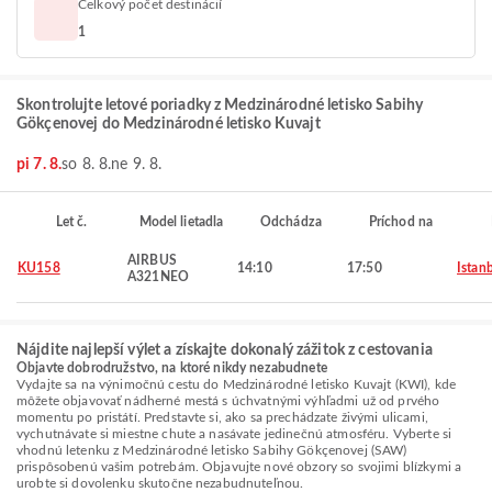
Celkový počet destinácií
1
Skontrolujte letové poriadky z Medzinárodné letisko Sabihy
Gökçenovej do Medzinárodné letisko Kuvajt
pi 7. 8.
so 8. 8.
ne 9. 8.
Let č.
Model lietadla
Odchádza
Príchod na
AIRBUS
KU158
14:10
17:50
Istan
A321NEO
Nájdite najlepší výlet a získajte dokonalý zážitok z cestovania
Objavte dobrodružstvo, na ktoré nikdy nezabudnete
Vydajte sa na výnimočnú cestu do Medzinárodné letisko Kuvajt (KWI), kde
môžete objavovať nádherné mestá s úchvatnými výhľadmi už od prvého
momentu po pristátí. Predstavte si, ako sa prechádzate živými ulicami,
vychutnávate si miestne chute a nasávate jedinečnú atmosféru. Vyberte si
vhodnú letenku z Medzinárodné letisko Sabihy Gökçenovej (SAW)
prispôsobenú vašim potrebám. Objavujte nové obzory so svojimi blízkymi a
urobte si dovolenku skutočne nezabudnuteľnou.