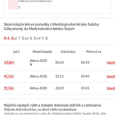
Celkový počet destinácií
1
Skontrolujte letové poriadky z Medzinárodné letisko Sabihy
Gökçenovej do Medzinárodné letisko Šarjah
št 6. 8.
pi 7. 8.
so 8. 8.
ne 9. 8.
Let č.
Model lietadla
Odchádza
Príchod na
Airbus A320
G9284
00:20
06:10
Istan
N
PC746
Airbus A320
22:15
03:40
Istan
PC746
Airbus A320
22:20
03:45
Istan
Nájdite najlepší výlet a získajte dokonalý zážitok z cestovania
Objavte dobrodružstvo, na ktoré nikdy nezabudnete
Vydajte sa na výnimočnú cestu do Medzinárodné letisko Šarjah (SHJ), kde