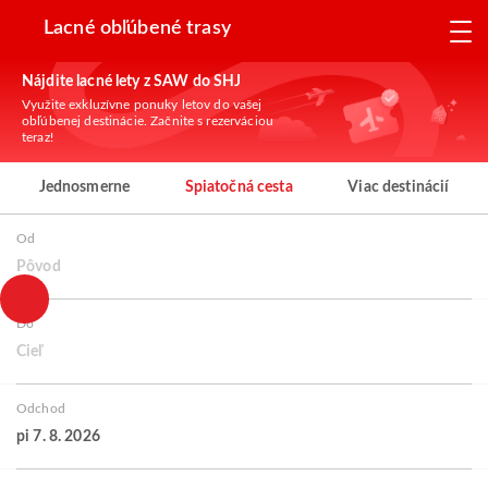
Lacné obľúbené trasy
Nájdite lacné lety z SAW do SHJ
Využite exkluzívne ponuky letov do vašej
obľúbenej destinácie. Začnite s rezerváciou
teraz!
Jednosmerne
Spiatočná cesta
Viac destinácií
Od
Pôvod
Do
Cieľ
Odchod
pi 7. 8. 2026