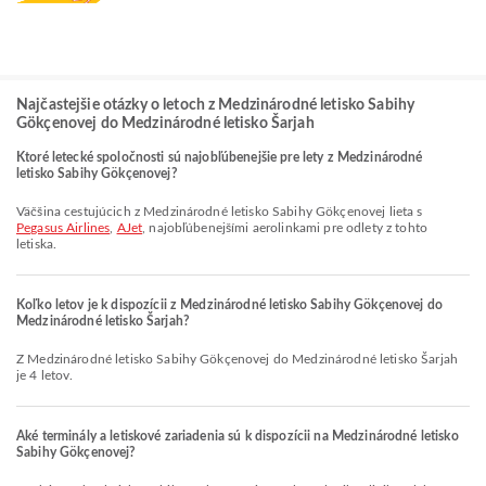
Najčastejšie otázky o letoch z Medzinárodné letisko Sabihy
Gökçenovej do Medzinárodné letisko Šarjah
Ktoré letecké spoločnosti sú najobľúbenejšie pre lety z Medzinárodné
letisko Sabihy Gökçenovej?
Väčšina cestujúcich z Medzinárodné letisko Sabihy Gökçenovej lieta s
Pegasus Airlines
,
AJet
, najobľúbenejšími aerolinkami pre odlety z tohto
letiska.
Koľko letov je k dispozícii z Medzinárodné letisko Sabihy Gökçenovej do
Medzinárodné letisko Šarjah?
Z Medzinárodné letisko Sabihy Gökçenovej do Medzinárodné letisko Šarjah
je 4 letov.
Aké terminály a letiskové zariadenia sú k dispozícii na Medzinárodné letisko
Sabihy Gökçenovej?