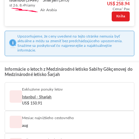
Istanbul (SAW)
Sharjah (SHJ)
US$ 258.94
st 26. 8.
Priamy
Cena/ Pax
Air Arabia
Kniha
Upozorňujeme, že ceny uvedené na tejto stránke nemusia byť
aktuálne a môžu sa zmeniť bez predchádzajúceho upozornenia.
Snažíme sa poskytovať čo najpresnejšie a najaktuálnejšie
informácie.
Informácie o letoch z Medzinárodné letisko Sabihy Gökçenovej do
Medzinárodné letisko Šarjah
Exkluzívne ponuky letov
Istanbul - Sharjah
US$ 150.91
Mesiac najnižšieho cestovného
aug