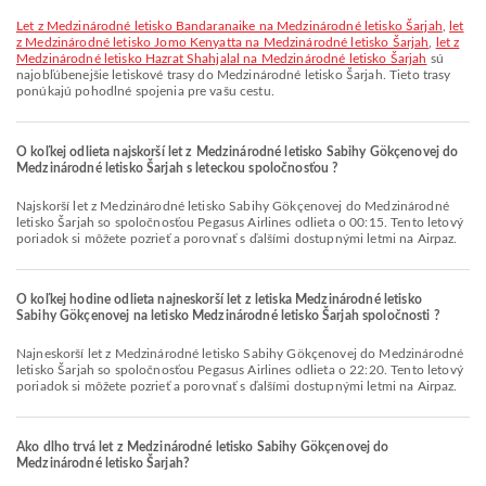
let z Medzinárodné letisko Bandaranaike na Medzinárodné letisko Šarjah
,
let
z Medzinárodné letisko Jomo Kenyatta na Medzinárodné letisko Šarjah
,
let z
Medzinárodné letisko Hazrat Shahjalal na Medzinárodné letisko Šarjah
sú
najobľúbenejšie letiskové trasy do Medzinárodné letisko Šarjah. Tieto trasy
ponúkajú pohodlné spojenia pre vašu cestu.
O koľkej odlieta najskorší let z Medzinárodné letisko Sabihy Gökçenovej do
Medzinárodné letisko Šarjah s leteckou spoločnosťou ?
Najskorší let z Medzinárodné letisko Sabihy Gökçenovej do Medzinárodné
letisko Šarjah so spoločnosťou Pegasus Airlines odlieta o 00:15. Tento letový
poriadok si môžete pozrieť a porovnať s ďalšími dostupnými letmi na Airpaz.
O koľkej hodine odlieta najneskorší let z letiska Medzinárodné letisko
Sabihy Gökçenovej na letisko Medzinárodné letisko Šarjah spoločnosti ?
Najneskorší let z Medzinárodné letisko Sabihy Gökçenovej do Medzinárodné
letisko Šarjah so spoločnosťou Pegasus Airlines odlieta o 22:20. Tento letový
poriadok si môžete pozrieť a porovnať s ďalšími dostupnými letmi na Airpaz.
Ako dlho trvá let z Medzinárodné letisko Sabihy Gökçenovej do
Medzinárodné letisko Šarjah?