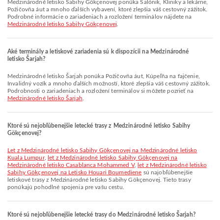
Medzinárodné letisko Sabihy Gökçenovej ponúka Salónik, Kliniky a lekárne,
Požičovňa áut a mnoho ďalších vybavení, ktoré zlepšia váš cestovný zážitok.
Podrobné informácie o zariadeniach a rozložení terminálov nájdete na
Medzinárodné letisko Sabihy Gökçenovej
.
Aké terminály a letiskové zariadenia sú k dispozícii na Medzinárodné
letisko Šarjah?
Medzinárodné letisko Šarjah ponúka Požičovňa áut, Kúpeľňa na fajčenie,
Invalidný vozík a mnoho ďalších možností, ktoré zlepšia váš cestovný zážitok.
Podrobnosti o zariadeniach a rozložení terminálov si môžete pozrieť na
Medzinárodné letisko Šarjah
.
Ktoré sú nejobľúbenejšie letecké trasy z Medzinárodné letisko Sabihy
Gökçenovej?
let z Medzinárodné letisko Sabihy Gökçenovej na Medzinárodné letisko
Kuala Lumpur
,
let z Medzinárodné letisko Sabihy Gökçenovej na
Medzinárodné letisko Casablanca Mohammed V
,
let z Medzinárodné letisko
Sabihy Gökçenovej na Letisko Houari Boumediene
sú najobľúbenejšie
letiskové trasy z Medzinárodné letisko Sabihy Gökçenovej. Tieto trasy
ponúkajú pohodlné spojenia pre vašu cestu.
Ktoré sú nejobľúbenejšie letecké trasy do Medzinárodné letisko Šarjah?