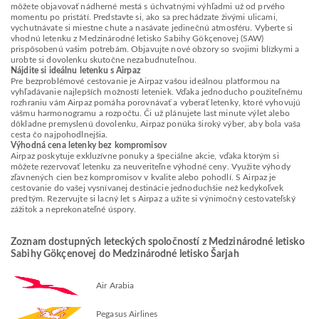
môžete objavovať nádherné mestá s úchvatnými výhľadmi už od prvého
momentu po pristátí. Predstavte si, ako sa prechádzate živými ulicami,
vychutnávate si miestne chute a nasávate jedinečnú atmosféru. Vyberte si
vhodnú letenku z Medzinárodné letisko Sabihy Gökçenovej (SAW)
prispôsobenú vašim potrebám. Objavujte nové obzory so svojimi blízkymi a
urobte si dovolenku skutočne nezabudnuteľnou.
Nájdite si ideálnu letenku s Airpaz
Pre bezproblémové cestovanie je Airpaz vašou ideálnou platformou na
vyhľadávanie najlepších možností leteniek. Vďaka jednoducho použiteľnému
rozhraniu vám Airpaz pomáha porovnávať a vyberať letenky, ktoré vyhovujú
vášmu harmonogramu a rozpočtu. Či už plánujete last minute výlet alebo
dôkladne premyslenú dovolenku, Airpaz ponúka široký výber, aby bola vaša
cesta čo najpohodlnejšia.
Výhodná cena letenky bez kompromisov
Airpaz poskytuje exkluzívne ponuky a špeciálne akcie, vďaka ktorým si
môžete rezervovať letenku za neuveriteľne výhodné ceny. Využite výhody
zľavnených cien bez kompromisov v kvalite alebo pohodlí. S Airpaz je
cestovanie do vašej vysnívanej destinácie jednoduchšie než kedykoľvek
predtým. Rezervujte si lacný let s Airpaz a užite si výnimočný cestovateľský
zážitok a neprekonateľné úspory.
Zoznam dostupných leteckých spoločností z Medzinárodné letisko
Sabihy Gökçenovej do Medzinárodné letisko Šarjah
Air Arabia
Pegasus Airlines