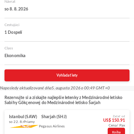
Návrat
so 8. 8. 2026
Cestujúci
1 Dospelí
Class
Ekonomika
Vyhľadať lety
Naposledy aktualizované dňa
5. augusta 2026 o 00:49 GMT+0
Rezervujte si a získajte najlepšie letenky z Medzinárodné letisko
Sabihy Gökçenovej do Medzinárodné letisko Šarjah
Istanbul (SAW)
Sharjah (SHJ)
Začať od
US$ 150.91
so 22. 8.
Priamy
Cena/ Pax
Pegasus Airlines
Kniha