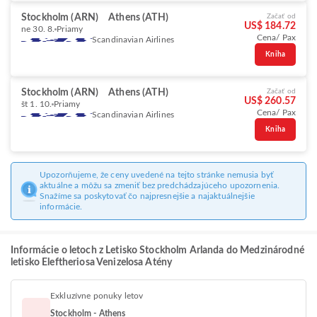
Stockholm (ARN)
Athens (ATH)
Začať od
US$ 184.72
ne 30. 8.
Priamy
Cena/ Pax
Scandinavian Airlines
Kniha
Stockholm (ARN)
Athens (ATH)
Začať od
US$ 260.57
št 1. 10.
Priamy
Cena/ Pax
Scandinavian Airlines
Kniha
Upozorňujeme, že ceny uvedené na tejto stránke nemusia byť
aktuálne a môžu sa zmeniť bez predchádzajúceho upozornenia.
Snažíme sa poskytovať čo najpresnejšie a najaktuálnejšie
informácie.
Informácie o letoch z Letisko Stockholm Arlanda do Medzinárodné
letisko Eleftheriosa Venizelosa Atény
Exkluzívne ponuky letov
Stockholm - Athens