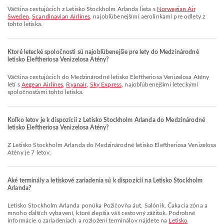
Väčšina cestujúcich z Letisko Stockholm Arlanda lieta s
Norwegian Air
Sweden
,
Scandinavian Airlines
, najobľúbenejšími aerolinkami pre odlety z
tohto letiska.
Ktoré letecké spoločnosti sú najobľúbenejšie pre lety do Medzinárodné
letisko Eleftheriosa Venizelosa Atény?
Väčšina cestujúcich do Medzinárodné letisko Eleftheriosa Venizelosa Atény
letí s
Aegean Airlines
,
Ryanair
,
Sky Express
, najobľúbenejšími leteckými
spoločnosťami tohto letiska.
Koľko letov je k dispozícii z Letisko Stockholm Arlanda do Medzinárodné
letisko Eleftheriosa Venizelosa Atény?
Z Letisko Stockholm Arlanda do Medzinárodné letisko Eleftheriosa Venizelosa
Atény je 7 letov.
Aké terminály a letiskové zariadenia sú k dispozícii na Letisko Stockholm
Arlanda?
Letisko Stockholm Arlanda ponúka Požičovňa áut, Salónik, Čakacia zóna a
mnoho ďalších vybavení, ktoré zlepšia váš cestovný zážitok. Podrobné
informácie o zariadeniach a rozložení terminálov nájdete na
Letisko