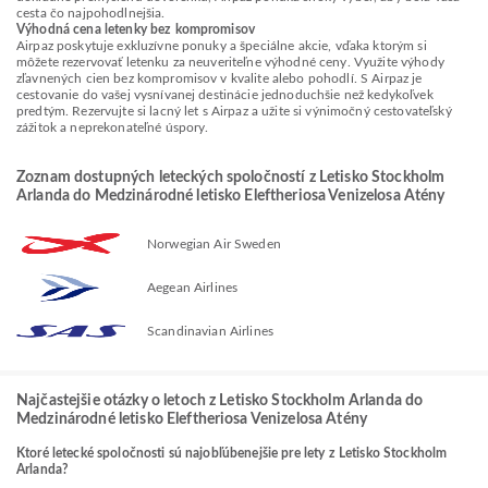
cesta čo najpohodlnejšia.
Výhodná cena letenky bez kompromisov
Airpaz poskytuje exkluzívne ponuky a špeciálne akcie, vďaka ktorým si
môžete rezervovať letenku za neuveriteľne výhodné ceny. Využite výhody
zľavnených cien bez kompromisov v kvalite alebo pohodlí. S Airpaz je
cestovanie do vašej vysnívanej destinácie jednoduchšie než kedykoľvek
predtým. Rezervujte si lacný let s Airpaz a užite si výnimočný cestovateľský
zážitok a neprekonateľné úspory.
Zoznam dostupných leteckých spoločností z Letisko Stockholm
Arlanda do Medzinárodné letisko Eleftheriosa Venizelosa Atény
Norwegian Air Sweden
Aegean Airlines
Scandinavian Airlines
Najčastejšie otázky o letoch z Letisko Stockholm Arlanda do
Medzinárodné letisko Eleftheriosa Venizelosa Atény
Ktoré letecké spoločnosti sú najobľúbenejšie pre lety z Letisko Stockholm
Arlanda?