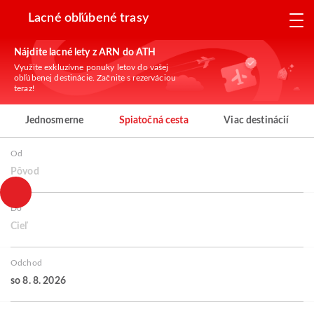
Lacné obľúbené trasy
Nájdite lacné lety z ARN do ATH
Využite exkluzívne ponuky letov do vašej
obľúbenej destinácie. Začnite s rezerváciou
teraz!
Jednosmerne
Spiatočná cesta
Viac destinácií
Od
Pôvod
Do
Cieľ
Odchod
so 8. 8. 2026