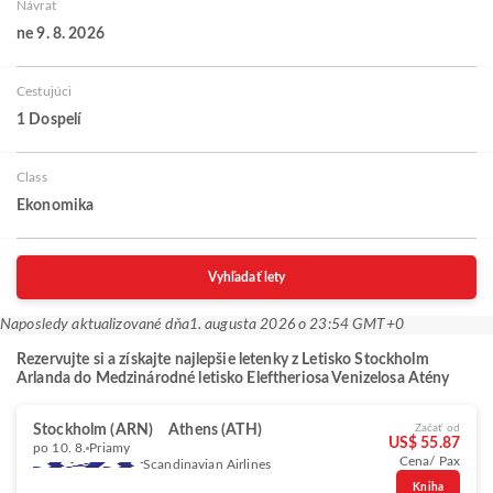
Návrat
ne 9. 8. 2026
Cestujúci
1 Dospelí
Class
Ekonomika
Vyhľadať lety
Naposledy aktualizované dňa
1. augusta 2026 o 23:54 GMT+0
Rezervujte si a získajte najlepšie letenky z Letisko Stockholm
Arlanda do Medzinárodné letisko Eleftheriosa Venizelosa Atény
Stockholm (ARN)
Athens (ATH)
Začať od
US$ 55.87
po 10. 8.
Priamy
Cena/ Pax
Scandinavian Airlines
Kniha