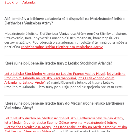
Stockholm Arlanda
.
Aké terminály a letiskové zariadenia sú k dispozícii na Medzinárodné letisko
Eleftheriosa Venizelosa Atény?
Medzinárodné letisko Eleftheriosa Venizelosa Atény ponúka Kliniky a lekárne,
Stravovanie, Invalidný vozík a mnoho ďalších možností, ktoré zlepšia váš
cestovný zážitok. Podrobnosti o zariadeniach a rozložení terminálov si môžete
pozrieť na
Medzinárodné letisko Eleftheriosa Venizelosa Atény
.
Ktoré sú nejobľúbenejšie letecké trasy z Letisko Stockholm Arlanda?
let z Letisko Stockholm Arlanda na Letisko Prague Václav Havel
,
let z Letisko
Stockholm Arlanda na Letisko Suvarnabhumi
,
let z Letisko Stockholm
Arlanda na Letisko Viedeň
sú najobľúbenejšie letiskové trasy z Letisko
Stockholm Arlanda. Tieto trasy ponúkajú pohodlné spojenia pre vašu cestu.
Ktoré sú nejobľúbenejšie letecké trasy do Medzinárodné letisko Eleftheriosa
Venizelosa Atény?
let z Letisko Viedeň na Medzinárodné letisko Eleftheriosa Venizelosa Atény
,
let z Medzinárodné letisko Sabihy Gökçenovej na Medzinárodné letisko
Eleftheriosa Venizelosa Atény
,
let z Kodanské letisko na Medzinárodné letisko
Eleftheriosa Venizelosa Atény
sú najobľúbenejšie letiskové trasy do