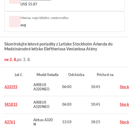
US$ 55.87
Mesiac najnižšieho cestovného
aug
Skontrolujte letové poriadky z Letisko Stockholm Arlanda do
Medzinárodné letisko Eleftheriosa Venizelosa Atény
ne 2. 8.
po 3. 8.
Let č.
Model lietadla
Odchádza
Príchod na
AIRBUS
A33393
06:00
10:45
Stoc
A320NEO
AIRBUS
SK1833
06:00
10:45
Stoc
A320NEO
Airbus A320
A3761
13:50
18:25
Stoc
N