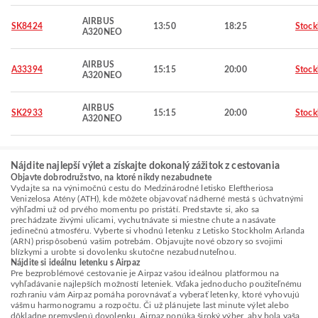
AIRBUS
SK8424
13:50
18:25
Stoc
A320NEO
AIRBUS
A33394
15:15
20:00
Stoc
A320NEO
AIRBUS
SK2933
15:15
20:00
Stoc
A320NEO
Nájdite najlepší výlet a získajte dokonalý zážitok z cestovania
Objavte dobrodružstvo, na ktoré nikdy nezabudnete
Vydajte sa na výnimočnú cestu do Medzinárodné letisko Eleftheriosa
Venizelosa Atény (ATH), kde môžete objavovať nádherné mestá s úchvatnými
výhľadmi už od prvého momentu po pristátí. Predstavte si, ako sa
prechádzate živými ulicami, vychutnávate si miestne chute a nasávate
jedinečnú atmosféru. Vyberte si vhodnú letenku z Letisko Stockholm Arlanda
(ARN) prispôsobenú vašim potrebám. Objavujte nové obzory so svojimi
blízkymi a urobte si dovolenku skutočne nezabudnuteľnou.
Nájdite si ideálnu letenku s Airpaz
Pre bezproblémové cestovanie je Airpaz vašou ideálnou platformou na
vyhľadávanie najlepších možností leteniek. Vďaka jednoducho použiteľnému
rozhraniu vám Airpaz pomáha porovnávať a vyberať letenky, ktoré vyhovujú
vášmu harmonogramu a rozpočtu. Či už plánujete last minute výlet alebo
dôkladne premyslenú dovolenku, Airpaz ponúka široký výber, aby bola vaša