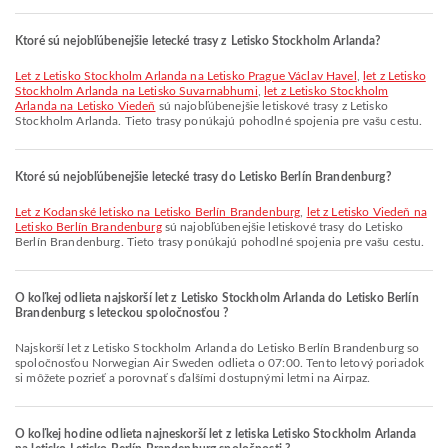
Ktoré sú nejobľúbenejšie letecké trasy z Letisko Stockholm Arlanda?
let z Letisko Stockholm Arlanda na Letisko Prague Václav Havel
,
let z Letisko
Stockholm Arlanda na Letisko Suvarnabhumi
,
let z Letisko Stockholm
Arlanda na Letisko Viedeň
sú najobľúbenejšie letiskové trasy z Letisko
Stockholm Arlanda. Tieto trasy ponúkajú pohodlné spojenia pre vašu cestu.
Ktoré sú nejobľúbenejšie letecké trasy do Letisko Berlín Brandenburg?
let z Kodanské letisko na Letisko Berlín Brandenburg
,
let z Letisko Viedeň na
Letisko Berlín Brandenburg
sú najobľúbenejšie letiskové trasy do Letisko
Berlín Brandenburg. Tieto trasy ponúkajú pohodlné spojenia pre vašu cestu.
O koľkej odlieta najskorší let z Letisko Stockholm Arlanda do Letisko Berlín
Brandenburg s leteckou spoločnosťou ?
Najskorší let z Letisko Stockholm Arlanda do Letisko Berlín Brandenburg so
spoločnosťou Norwegian Air Sweden odlieta o 07:00. Tento letový poriadok
si môžete pozrieť a porovnať s ďalšími dostupnými letmi na Airpaz.
O koľkej hodine odlieta najneskorší let z letiska Letisko Stockholm Arlanda