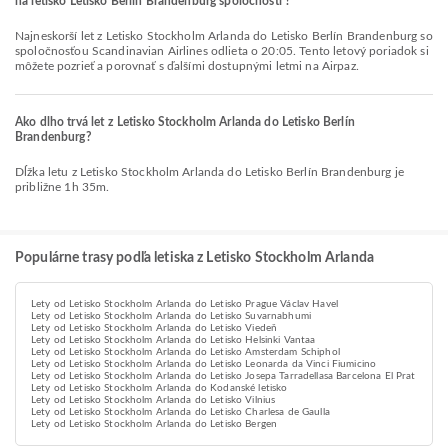
na letisko Letisko Berlín Brandenburg spoločnosti ?
Najneskorší let z Letisko Stockholm Arlanda do Letisko Berlín Brandenburg so
spoločnosťou Scandinavian Airlines odlieta o 20:05. Tento letový poriadok si
môžete pozrieť a porovnať s ďalšími dostupnými letmi na Airpaz.
Ako dlho trvá let z Letisko Stockholm Arlanda do Letisko Berlín
Brandenburg?
Dĺžka letu z Letisko Stockholm Arlanda do Letisko Berlín Brandenburg je
približne 1h 35m.
Populárne trasy podľa letiska z Letisko Stockholm Arlanda
Lety od Letisko Stockholm Arlanda do Letisko Prague Václav Havel
Lety od Letisko Stockholm Arlanda do Letisko Suvarnabhumi
Lety od Letisko Stockholm Arlanda do Letisko Viedeň
Lety od Letisko Stockholm Arlanda do Letisko Helsinki Vantaa
Lety od Letisko Stockholm Arlanda do Letisko Amsterdam Schiphol
Lety od Letisko Stockholm Arlanda do Letisko Leonarda da Vinci Fiumicino
Lety od Letisko Stockholm Arlanda do Letisko Josepa Tarradellasa Barcelona El Prat
Lety od Letisko Stockholm Arlanda do Kodanské letisko
Lety od Letisko Stockholm Arlanda do Letisko Vilnius
Lety od Letisko Stockholm Arlanda do Letisko Charlesa de Gaulla
Lety od Letisko Stockholm Arlanda do Letisko Bergen