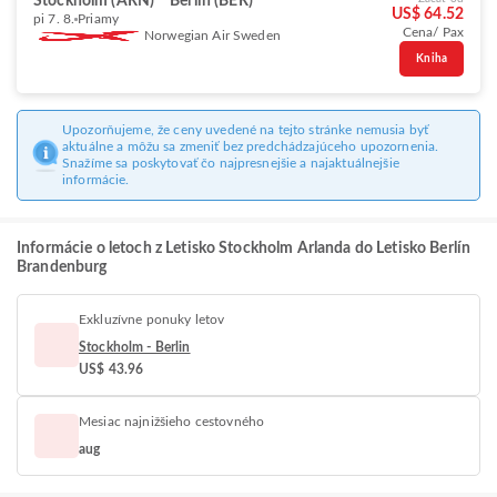
Stockholm (ARN)
Berlin (BER)
US$ 64.52
pi 7. 8.
Priamy
Cena/ Pax
Norwegian Air Sweden
Kniha
Upozorňujeme, že ceny uvedené na tejto stránke nemusia byť
aktuálne a môžu sa zmeniť bez predchádzajúceho upozornenia.
Snažíme sa poskytovať čo najpresnejšie a najaktuálnejšie
informácie.
Informácie o letoch z Letisko Stockholm Arlanda do Letisko Berlín
Brandenburg
Exkluzívne ponuky letov
Stockholm - Berlin
US$ 43.96
Mesiac najnižšieho cestovného
aug