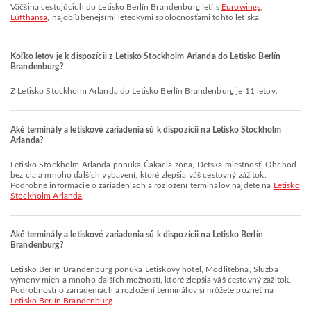
Väčšina cestujúcich do Letisko Berlín Brandenburg letí s
Eurowings
,
Lufthansa
, najobľúbenejšími leteckými spoločnosťami tohto letiska.
Koľko letov je k dispozícii z Letisko Stockholm Arlanda do Letisko Berlín
Brandenburg?
Z Letisko Stockholm Arlanda do Letisko Berlín Brandenburg je 11 letov.
Aké terminály a letiskové zariadenia sú k dispozícii na Letisko Stockholm
Arlanda?
Letisko Stockholm Arlanda ponúka Čakacia zóna, Detská miestnosť, Obchod
bez cla a mnoho ďalších vybavení, ktoré zlepšia váš cestovný zážitok.
Podrobné informácie o zariadeniach a rozložení terminálov nájdete na
Letisko
Stockholm Arlanda
.
Aké terminály a letiskové zariadenia sú k dispozícii na Letisko Berlín
Brandenburg?
Letisko Berlín Brandenburg ponúka Letiskový hotel, Modlitebňa, Služba
výmeny mien a mnoho ďalších možností, ktoré zlepšia váš cestovný zážitok.
Podrobnosti o zariadeniach a rozložení terminálov si môžete pozrieť na
Letisko Berlín Brandenburg
.