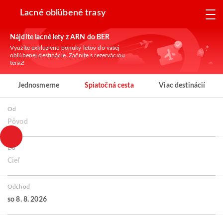
Lacné obľúbené trasy
Nájdite lacné lety z ARN do BER
Využite exkluzívne ponuky letov do vašej
obľúbenej destinácie. Začnite s rezerváciou
teraz!
Jednosmerne
Spiatočná cesta
Viac destinácií
Od
Pôvod
Do
Cieľ
Odchod
so 8. 8. 2026