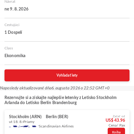
Návrat
ne 9. 8. 2026
Cestujúci
1 Dospelí
Class
Ekonomika
Vyhľadať lety
Naposledy aktualizované dňa
6. augusta 2026 o 22:52 GMT+0
Rezervujte si a získajte najlepšie letenky z Letisko Stockholm
Arlanda do Letisko Berlín Brandenburg
Stockholm (ARN)
Berlin (BER)
Začať od
US$ 43.96
ut 18. 8.
Priamy
Cena/ Pax
Scandinavian Airlines
Kniha