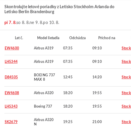
Skontrolujte letové poriadky z Letisko Stockholm Arlanda do
Letisko Berlín Brandenburg
pi 7. 8.
so 8. 8.
ne 9. 8.
po 10. 8.
Let č.
Model lietadla
Odchádza
Príchod na
EW4600
Airbus A319
07:35
09:10
Stoc
LH5344
Airbus A319
07:35
09:10
Stoc
BOEING 737
D84505
12:45
14:20
Stoc
MAX 8
EW4608
Airbus A320
18:20
19:55
Stoc
LH5343
Boeing 737
18:20
19:55
Stoc
Airbus A320
SK2679
19:25
21:00
Stoc
N