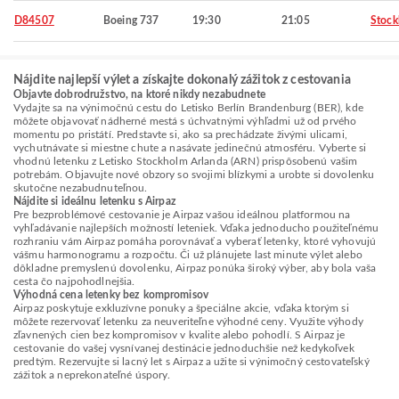
D84507
Boeing 737
19:30
21:05
Stoc
Nájdite najlepší výlet a získajte dokonalý zážitok z cestovania
Objavte dobrodružstvo, na ktoré nikdy nezabudnete
Vydajte sa na výnimočnú cestu do Letisko Berlín Brandenburg (BER), kde
môžete objavovať nádherné mestá s úchvatnými výhľadmi už od prvého
momentu po pristátí. Predstavte si, ako sa prechádzate živými ulicami,
vychutnávate si miestne chute a nasávate jedinečnú atmosféru. Vyberte si
vhodnú letenku z Letisko Stockholm Arlanda (ARN) prispôsobenú vašim
potrebám. Objavujte nové obzory so svojimi blízkymi a urobte si dovolenku
skutočne nezabudnuteľnou.
Nájdite si ideálnu letenku s Airpaz
Pre bezproblémové cestovanie je Airpaz vašou ideálnou platformou na
vyhľadávanie najlepších možností leteniek. Vďaka jednoducho použiteľnému
rozhraniu vám Airpaz pomáha porovnávať a vyberať letenky, ktoré vyhovujú
vášmu harmonogramu a rozpočtu. Či už plánujete last minute výlet alebo
dôkladne premyslenú dovolenku, Airpaz ponúka široký výber, aby bola vaša
cesta čo najpohodlnejšia.
Výhodná cena letenky bez kompromisov
Airpaz poskytuje exkluzívne ponuky a špeciálne akcie, vďaka ktorým si
môžete rezervovať letenku za neuveriteľne výhodné ceny. Využite výhody
zľavnených cien bez kompromisov v kvalite alebo pohodlí. S Airpaz je
cestovanie do vašej vysnívanej destinácie jednoduchšie než kedykoľvek
predtým. Rezervujte si lacný let s Airpaz a užite si výnimočný cestovateľský
zážitok a neprekonateľné úspory.