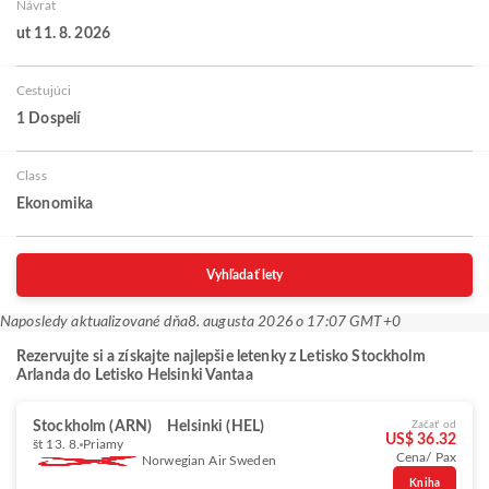
Návrat
ut 11. 8. 2026
Cestujúci
1 Dospelí
Class
Ekonomika
Vyhľadať lety
Naposledy aktualizované dňa
8. augusta 2026 o 17:07 GMT+0
Rezervujte si a získajte najlepšie letenky z Letisko Stockholm
Arlanda do Letisko Helsinki Vantaa
Stockholm (ARN)
Helsinki (HEL)
Začať od
US$ 36.32
št 13. 8.
Priamy
Cena/ Pax
Norwegian Air Sweden
Kniha