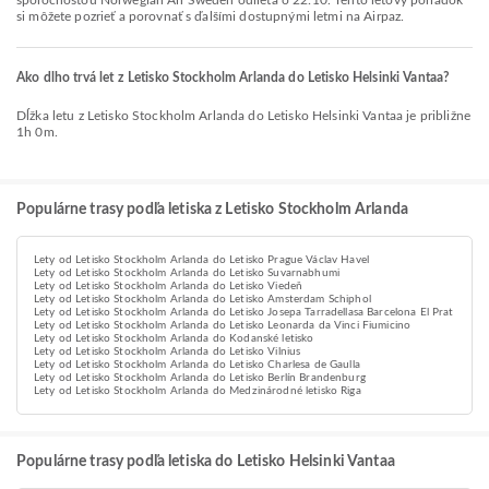
spoločnosťou Norwegian Air Sweden odlieta o 22:10. Tento letový poriadok
si môžete pozrieť a porovnať s ďalšími dostupnými letmi na Airpaz.
Ako dlho trvá let z Letisko Stockholm Arlanda do Letisko Helsinki Vantaa?
Dĺžka letu z Letisko Stockholm Arlanda do Letisko Helsinki Vantaa je približne
1h 0m.
Populárne trasy podľa letiska z Letisko Stockholm Arlanda
Lety od Letisko Stockholm Arlanda do Letisko Prague Václav Havel
Lety od Letisko Stockholm Arlanda do Letisko Suvarnabhumi
Lety od Letisko Stockholm Arlanda do Letisko Viedeň
Lety od Letisko Stockholm Arlanda do Letisko Amsterdam Schiphol
Lety od Letisko Stockholm Arlanda do Letisko Josepa Tarradellasa Barcelona El Prat
Lety od Letisko Stockholm Arlanda do Letisko Leonarda da Vinci Fiumicino
Lety od Letisko Stockholm Arlanda do Kodanské letisko
Lety od Letisko Stockholm Arlanda do Letisko Vilnius
Lety od Letisko Stockholm Arlanda do Letisko Charlesa de Gaulla
Lety od Letisko Stockholm Arlanda do Letisko Berlín Brandenburg
Lety od Letisko Stockholm Arlanda do Medzinárodné letisko Riga
Populárne trasy podľa letiska do Letisko Helsinki Vantaa