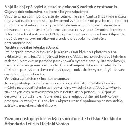
Nájdite najlepší výlet a získajte dokonalý zážitok z cestovania
Objavte dobrodružstvo, na ktoré nikdy nezabudnete
Vydajte sa na výnimočnú cestu do Letisko Helsinki Vantaa (HEL), kde môžete
objavovať nádherné mestá s úchvatnými výhľadmi už od prvého momentu po
pristátí. Predstavte si, ako sa prechádzate živými ulicami, vychutnávate si
miestne chute a nasávate jedinečnú atmosféru. Vyberte si vhodnú letenku z
Letisko Stockholm Arlanda (ARN) prispôsobenú vašim potrebám. Objavujte
nové obzory so svojimi blízkymi a urobte si dovolenku skutočne
nezabudnuteľnou.
Nájdite si ideálnu letenku s Airpaz
Pre bezproblémové cestovanie je Airpaz vašou ideálnou platformou na
vyhľadávanie najlepších možností leteniek. Vďaka jednoducho použiteľnému
rozhraniu vám Airpaz pomáha porovnávať a vyberať letenky, ktoré vyhovujú
vášmu harmonogramu a rozpočtu. Či už plánujete last minute výlet alebo
dôkladne premyslenú dovolenku, Airpaz ponúka široký výber, aby bola vaša
cesta čo najpohodlnejšia.
Výhodná cena letenky bez kompromisov
Airpaz poskytuje exkluzívne ponuky a špeciálne akcie, vďaka ktorým si
môžete rezervovať letenku za neuveriteľne výhodné ceny. Využite výhody
zľavnených cien bez kompromisov v kvalite alebo pohodlí. S Airpaz je
cestovanie do vašej vysnívanej destinácie jednoduchšie než kedykoľvek
predtým. Rezervujte si lacný let s Airpaz a užite si výnimočný cestovateľský
zážitok a neprekonateľné úspory.
Zoznam dostupných leteckých spoločností z Letisko Stockholm
Arlanda do Letisko Helsinki Vantaa