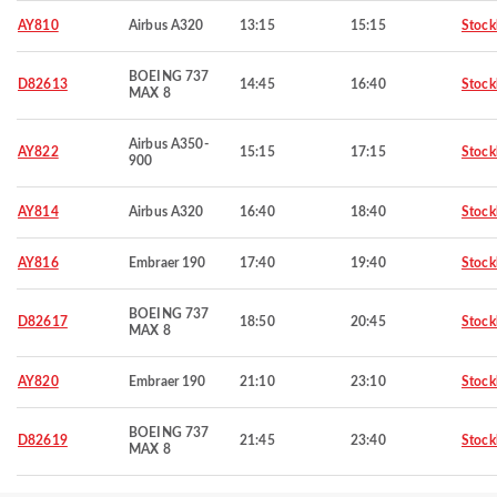
AY810
Airbus A320
13:15
15:15
Stoc
BOEING 737
D82613
14:45
16:40
Stoc
MAX 8
Airbus A350-
AY822
15:15
17:15
Stoc
900
AY814
Airbus A320
16:40
18:40
Stoc
AY816
Embraer 190
17:40
19:40
Stoc
BOEING 737
D82617
18:50
20:45
Stoc
MAX 8
AY820
Embraer 190
21:10
23:10
Stoc
BOEING 737
D82619
21:45
23:40
Stoc
MAX 8