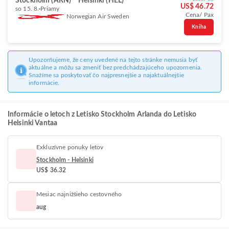
Stockholm (ARN)
Helsinki (HEL)
US$ 46.72
so 15. 8.
Priamy
Cena/ Pax
Norwegian Air Sweden
Kniha
Upozorňujeme, že ceny uvedené na tejto stránke nemusia byť
aktuálne a môžu sa zmeniť bez predchádzajúceho upozornenia.
Snažíme sa poskytovať čo najpresnejšie a najaktuálnejšie
informácie.
Informácie o letoch z Letisko Stockholm Arlanda do Letisko
Helsinki Vantaa
Exkluzívne ponuky letov
Stockholm - Helsinki
US$ 36.32
Mesiac najnižšieho cestovného
aug