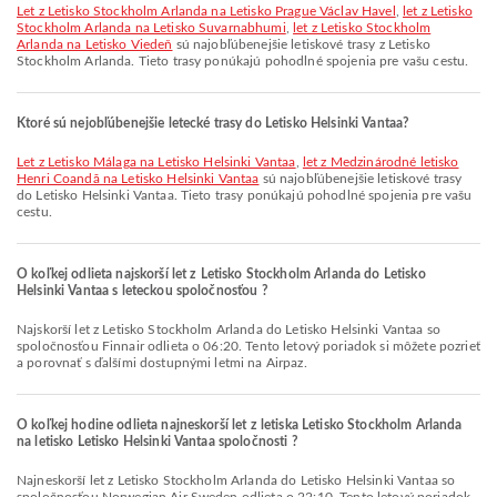
let z Letisko Stockholm Arlanda na Letisko Prague Václav Havel
,
let z Letisko
Stockholm Arlanda na Letisko Suvarnabhumi
,
let z Letisko Stockholm
Arlanda na Letisko Viedeň
sú najobľúbenejšie letiskové trasy z Letisko
Stockholm Arlanda. Tieto trasy ponúkajú pohodlné spojenia pre vašu cestu.
Ktoré sú nejobľúbenejšie letecké trasy do Letisko Helsinki Vantaa?
let z Letisko Málaga na Letisko Helsinki Vantaa
,
let z Medzinárodné letisko
Henri Coandă na Letisko Helsinki Vantaa
sú najobľúbenejšie letiskové trasy
do Letisko Helsinki Vantaa. Tieto trasy ponúkajú pohodlné spojenia pre vašu
cestu.
O koľkej odlieta najskorší let z Letisko Stockholm Arlanda do Letisko
Helsinki Vantaa s leteckou spoločnosťou ?
Najskorší let z Letisko Stockholm Arlanda do Letisko Helsinki Vantaa so
spoločnosťou Finnair odlieta o 06:20. Tento letový poriadok si môžete pozrieť
a porovnať s ďalšími dostupnými letmi na Airpaz.
O koľkej hodine odlieta najneskorší let z letiska Letisko Stockholm Arlanda
na letisko Letisko Helsinki Vantaa spoločnosti ?
Najneskorší let z Letisko Stockholm Arlanda do Letisko Helsinki Vantaa so