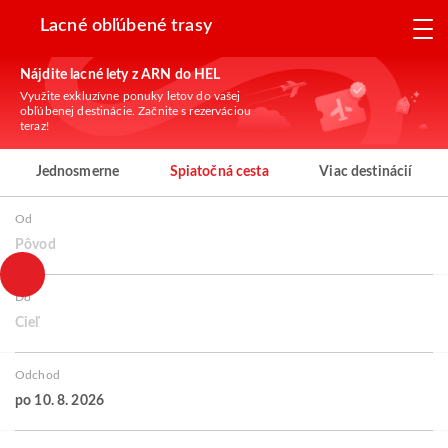
Lacné obľúbené trasy
Nájdite lacné lety z ARN do HEL
Využite exkluzívne ponuky letov do vašej
obľúbenej destinácie. Začnite s rezerváciou
teraz!
Jednosmerne
Spiatočná cesta
Viac destinácií
Od
Pôvod
Do
Cieľ
Odchod
po 10. 8. 2026