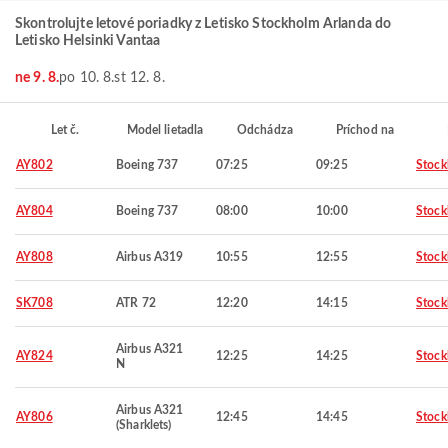
Skontrolujte letové poriadky z Letisko Stockholm Arlanda do
Letisko Helsinki Vantaa
ne 9. 8.
po 10. 8.
st 12. 8.
Let č.
Model lietadla
Odchádza
Príchod na
AY802
Boeing 737
07:25
09:25
Stoc
AY804
Boeing 737
08:00
10:00
Stoc
AY808
Airbus A319
10:55
12:55
Stoc
SK708
ATR 72
12:20
14:15
Stoc
Airbus A321
AY824
12:25
14:25
Stoc
N
Airbus A321
AY806
12:45
14:45
Stoc
(Sharklets)