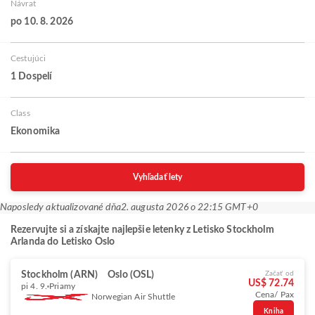
Návrat
po 10. 8. 2026
Cestujúci
1 Dospelí
Class
Ekonomika
Vyhľadať lety
Naposledy aktualizované dňa
2. augusta 2026 o 22:15 GMT+0
Rezervujte si a získajte najlepšie letenky z Letisko Stockholm
Arlanda do Letisko Oslo
Stockholm (ARN)
Oslo (OSL)
Začať od
US$ 72.74
pi 4. 9.
Priamy
Cena/ Pax
Norwegian Air Shuttle
Kniha