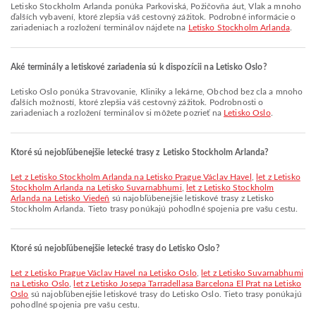
Letisko Stockholm Arlanda ponúka Parkoviská, Požičovňa áut, Vlak a mnoho
ďalších vybavení, ktoré zlepšia váš cestovný zážitok. Podrobné informácie o
zariadeniach a rozložení terminálov nájdete na
Letisko Stockholm Arlanda
.
Aké terminály a letiskové zariadenia sú k dispozícii na Letisko Oslo?
Letisko Oslo ponúka Stravovanie, Kliniky a lekárne, Obchod bez cla a mnoho
ďalších možností, ktoré zlepšia váš cestovný zážitok. Podrobnosti o
zariadeniach a rozložení terminálov si môžete pozrieť na
Letisko Oslo
.
Ktoré sú nejobľúbenejšie letecké trasy z Letisko Stockholm Arlanda?
let z Letisko Stockholm Arlanda na Letisko Prague Václav Havel
,
let z Letisko
Stockholm Arlanda na Letisko Suvarnabhumi
,
let z Letisko Stockholm
Arlanda na Letisko Viedeň
sú najobľúbenejšie letiskové trasy z Letisko
Stockholm Arlanda. Tieto trasy ponúkajú pohodlné spojenia pre vašu cestu.
Ktoré sú nejobľúbenejšie letecké trasy do Letisko Oslo?
let z Letisko Prague Václav Havel na Letisko Oslo
,
let z Letisko Suvarnabhumi
na Letisko Oslo
,
let z Letisko Josepa Tarradellasa Barcelona El Prat na Letisko
Oslo
sú najobľúbenejšie letiskové trasy do Letisko Oslo. Tieto trasy ponúkajú
pohodlné spojenia pre vašu cestu.