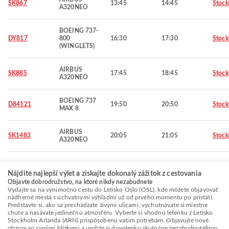
SK867
13:45
14:45
Stoc
A320NEO
BOEING 737-
DY817
800
16:30
17:30
Stoc
(WINGLETS)
AIRBUS
SK885
17:45
18:45
Stoc
A320NEO
BOEING 737
D84121
19:50
20:50
Stoc
MAX 8
AIRBUS
SK1483
20:05
21:05
Stoc
A320NEO
Nájdite najlepší výlet a získajte dokonalý zážitok z cestovania
Objavte dobrodružstvo, na ktoré nikdy nezabudnete
Vydajte sa na výnimočnú cestu do Letisko Oslo (OSL), kde môžete objavovať
nádherné mestá s úchvatnými výhľadmi už od prvého momentu po pristátí.
Predstavte si, ako sa prechádzate živými ulicami, vychutnávate si miestne
chute a nasávate jedinečnú atmosféru. Vyberte si vhodnú letenku z Letisko
Stockholm Arlanda (ARN) prispôsobenú vašim potrebám. Objavujte nové
obzory so svojimi blízkymi a urobte si dovolenku skutočne nezabudnuteľnou.