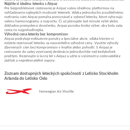
Nájdite si ideálnu letenku s Airpaz
Pre bezproblémové cestovanie je Airpaz vašou ideálnou platformou na
vyhľadávanie najlepších možností leteniek. Vďaka jednoducho použiteľnému
rozhraniu vám Airpaz pomáha porovnávať a vyberať letenky, ktoré vyhovujú
vášmu harmonogramu a rozpočtu. Či už plánujete last minute výlet alebo
dôkladne premyslenú dovolenku, Airpaz ponúka široký výber, aby bola vaša
cesta čo najpohodlnejšia.
Výhodná cena letenky bez kompromisov
Airpaz poskytuje exkluzívne ponuky a špeciálne akcie, vďaka ktorým si
môžete rezervovať letenku za neuveriteľne výhodné ceny. Využite výhody
zľavnených cien bez kompromisov v kvalite alebo pohodlí. S Airpaz je
cestovanie do vašej vysnívanej destinácie jednoduchšie než kedykoľvek
predtým. Rezervujte si lacný let s Airpaz a užite si výnimočný cestovateľský
zážitok a neprekonateľné úspory.
Zoznam dostupných leteckých spoločností z Letisko Stockholm
Arlanda do Letisko Oslo
Norwegian Air Shuttle