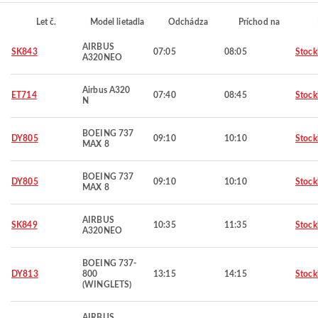
Let č.
Model lietadla
Odchádza
Príchod na
AIRBUS
SK843
07:05
08:05
Stoc
A320NEO
Airbus A320
ET714
07:40
08:45
Stoc
N
BOEING 737
DY805
09:10
10:10
Stoc
MAX 8
BOEING 737
DY805
09:10
10:10
Stoc
MAX 8
AIRBUS
SK849
10:35
11:35
Stoc
A320NEO
BOEING 737-
DY813
800
13:15
14:15
Stoc
(WINGLETS)
AIRBUS