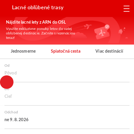
Lacné obľúbené trasy
Nájdite lacné lety z ARN do OSL
Využite exkluzívne ponuky letov do vašej
obľúbenej destinácie. Začnite s rezerváciou
teraz!
Jednosmerne
Spiatočná cesta
Viac destinácií
Od
Pôvod
Do
Cieľ
Odchod
ne 9. 8. 2026