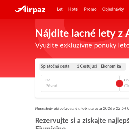
Let
Hotel
Promo
Objednávky
Nájdite lacné lety 
Využite exkluzívne ponuky leto
Spiatočná cesta
Ekonomika
1 Cestujúci
Od
Do
Naposledy aktualizované dňa
6. augusta 2026 o 22:54
Rezervujte si a získajte najle