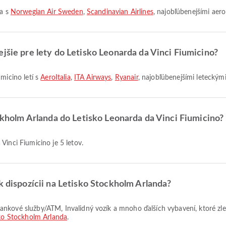
ta s
Norwegian Air Sweden
,
Scandinavian Airlines
, najobľúbenejšími aero
ejšie pre lety do Letisko Leonarda da Vinci Fiumicino?
umicino letí s
AeroItalia
,
ITA Airways
,
Ryanair
, najobľúbenejšími leteckým
ockholm Arlanda do Letisko Leonarda da Vinci Fiumicino?
Vinci Fiumicino je 5 letov.
k dispozícii na Letisko Stockholm Arlanda?
ko Stockholm Arlanda
.