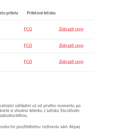
to príletu
Príletové letisko
FCO
Zobraziť ceny
FCO
Zobraziť ceny
FCO
Zobraziť ceny
chvatnými výhľadmi už od prvého momentu po
yberte si vhodnú letenku z Letisko Stockholm
ezabudnuteľnou.
ednoducho použiteľnému rozhraniu vám Airpaz