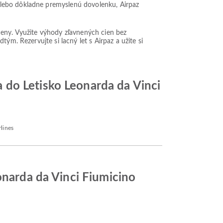
alebo dôkladne premyslenú dovolenku, Airpaz
ceny. Využite výhody zľavnených cien bez
ým. Rezervujte si lacný let s Airpaz a užite si
 do Letisko Leonarda da Vinci
lines
onarda da Vinci Fiumicino