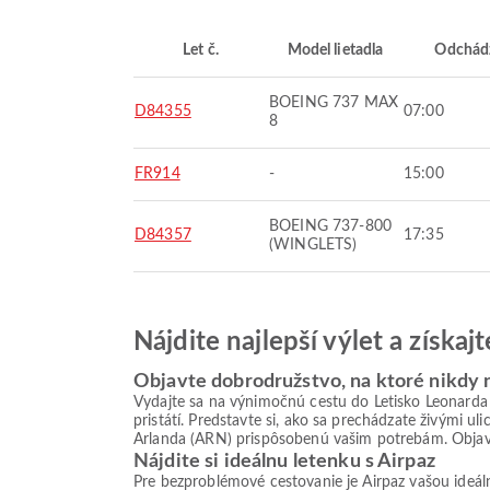
Let č.
Model lietadla
Odchád
BOEING 737 MAX
D84355
07:00
8
FR914
-
15:00
BOEING 737-800
D84357
17:35
(WINGLETS)
Nájdite najlepší výlet a získa
Objavte dobrodružstvo, na ktoré nikdy
Vydajte sa na výnimočnú cestu do Letisko Leonard
pristátí. Predstavte si, ako sa prechádzate živými 
Arlanda (ARN) prispôsobenú vašim potrebám. Objavu
Nájdite si ideálnu letenku s Airpaz
Pre bezproblémové cestovanie je Airpaz vašou ideá