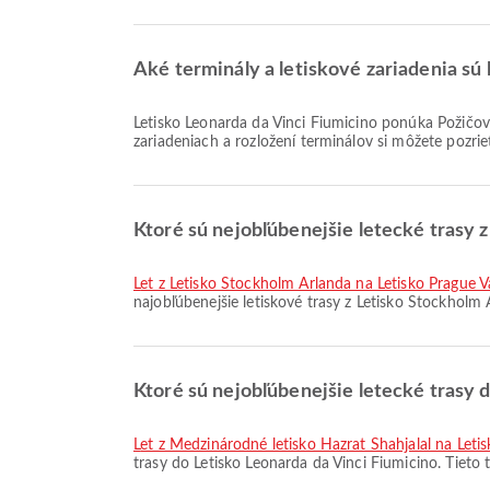
Aké terminály a letiskové zariadenia sú 
Letisko Leonarda da Vinci Fiumicino ponúka Požičovňa áut, Parkoviská, Služba výmeny mien a mnoho ďalších možností, ktoré zlepšia váš cestovný zážitok. Podrobnosti o
zariadeniach a rozložení terminálov si môžete pozri
Ktoré sú nejobľúbenejšie letecké trasy 
let z Letisko Stockholm Arlanda na Letisko Prague 
najobľúbenejšie letiskové trasy z Letisko Stockholm
Ktoré sú nejobľúbenejšie letecké trasy 
let z Medzinárodné letisko Hazrat Shahjalal na Leti
trasy do Letisko Leonarda da Vinci Fiumicino. Tieto