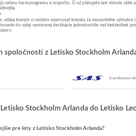
jú vášmu harmonogramu a rozpočtu. Či už plánujete last minute výlet 
dlnejšia.
v
ie, vďaka ktorým si môžete rezervovať letenku za neuveriteľne výhodné 
tovanie do vašej vysnívanej destinácie jednoduchšie než kedykoľvek predt
úspory.
spoločností z Letisko Stockholm Arlanda
Scandinavian Air
z Letisko Stockholm Arlanda do Letisko Le
ejšie pre lety z Letisko Stockholm Arlanda?