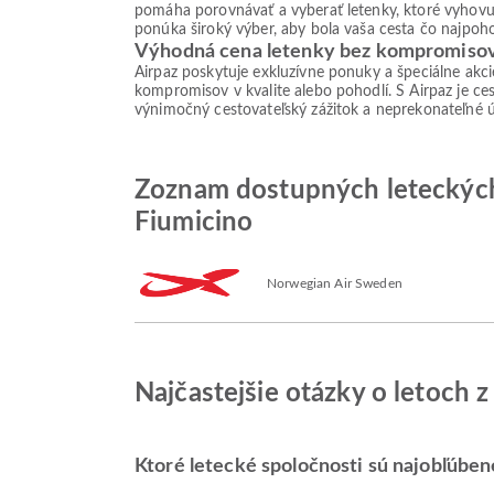
pomáha porovnávať a vyberať letenky, ktoré vyhovu
ponúka široký výber, aby bola vaša cesta čo najpoho
Výhodná cena letenky bez kompromiso
Airpaz poskytuje exkluzívne ponuky a špeciálne akc
kompromisov v kvalite alebo pohodlí. S Airpaz je ces
výnimočný cestovateľský zážitok a neprekonateľné 
Zoznam dostupných leteckých 
Fiumicino
Norwegian Air Sweden
Najčastejšie otázky o letoch 
Ktoré letecké spoločnosti sú najobľúben