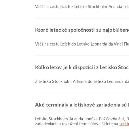
Väčšina cestujúcich z Letisko Stockholm Arlanda lie
Ktoré letecké spoločnosti sú najobľúben
Väčšina cestujúcich do Letisko Leonarda da Vinci Fi
Koľko letov je k dispozícii z Letisko St
Z Letisko Stockholm Arlanda do Letisko Leonarda da 
Aké terminály a letiskové zariadenia sú 
Letisko Stockholm Arlanda ponúka Požičovňa áut, Bankové služby/ATM, Invalidný vozík a mnoho ďalších vybavení, ktoré zlepšia váš cestovný zážitok. Podrobné informácie o
zariadeniach a rozložení terminálov nájdete na
Letis