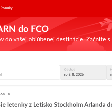
Ponuky
z ARN do FCO
v do vašej obľúbenej destinácie. Začnite s 
Odchod
N
so 8. 8. 2026
n
 GMT+0
pšie letenky z Letisko Stockholm Arlanda 