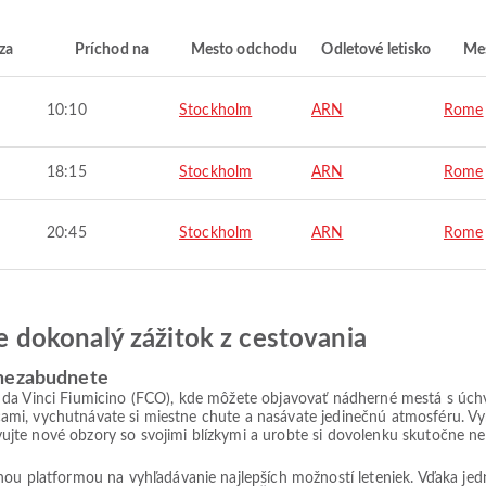
za
Príchod na
Mesto odchodu
Odletové letisko
Mes
10:10
Stockholm
ARN
Rome
18:15
Stockholm
ARN
Rome
20:45
Stockholm
ARN
Rome
jte dokonalý zážitok z cestovania
 nezabudnete
a da Vinci Fiumicino (FCO), kde môžete objavovať nádherné mestá s ú
ulicami, vychutnávate si miestne chute a nasávate jedinečnú atmosféru. V
jte nové obzory so svojimi blízkymi a urobte si dovolenku skutočne n
lnou platformou na vyhľadávanie najlepších možností leteniek. Vďaka j