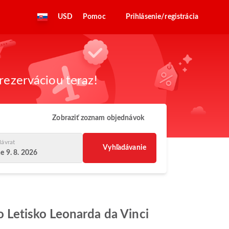
USD
Pomoc
Prihlásenie/registrácia
rezerváciou teraz!
Zobraziť zoznam objednávok
ávrat
Vyhľadávanie
e 9. 8. 2026
do Letisko Leonarda da Vinci