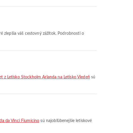
let z Letisko Stockholm Arlanda na Letisko Viedeň
sú
rda da Vinci Fiumicino
sú najobľúbenejšie letiskové