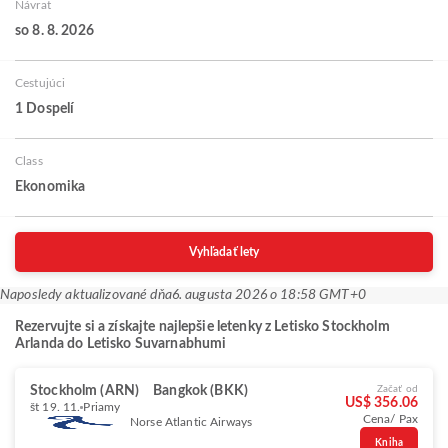
Návrat
so 8. 8. 2026
Cestujúci
1 Dospelí
Class
Ekonomika
Vyhľadať lety
Naposledy aktualizované dňa
6. augusta 2026 o 18:58 GMT+0
Rezervujte si a získajte najlepšie letenky z Letisko Stockholm
Arlanda do Letisko Suvarnabhumi
Stockholm (ARN)
Bangkok (BKK)
Začať od
US$ 356.06
št 19. 11.
Priamy
Cena/ Pax
Norse Atlantic Airways
Kniha