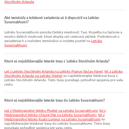
Stockholm Arlanda
.
Aké terminály a letiskové zariadenia sú k dispozícii na Letisko
Suvarnabhumi?
Letisko Suvarnabhumi ponúka Detská miestnosť, Taxi, Kúpeľňa na fajčenie a
mnoho ďalších možností, ktoré zlepšia váš cestovný zážitok. Podrobnosti o
zariadeniach a rozložení terminálov si môžete pozrieť na
Letisko
Suvarnabhumi
.
Ktoré sú nejobľúbenejšie letecké trasy z Letisko Stockholm Arlanda?
let z Letisko Stockholm Arlanda na Letisko Prague Václav Havel
,
let z Letisko
Stockholm Arlanda na Letisko Viedeň
sú najobľúbenejšie letiskové trasy z
Letisko Stockholm Arlanda. Tieto trasy ponúkajú pohodlné spojenia pre vašu
cestu.
Ktoré sú nejobľúbenejšie letecké trasy do Letisko Suvarnabhumi?
let z Medzinárodné letisko Phuket na Letisko Suvarnabhumi
,
let z
Medzinárodné letisko Chiang Mai na Letisko Suvarnabhumi
,
let z
Medzinárodné letisko Kuala Lumpur na Letisko Suvarnabhumi
sú
najobľúbenejšie letiskové trasy do Letisko Suvarnabhumi. Tieto trasy
ponúkajú pohodlné spojenia pre vašu cestu.