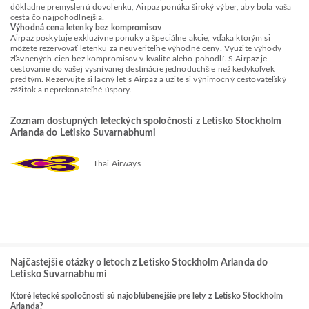
dôkladne premyslenú dovolenku, Airpaz ponúka široký výber, aby bola vaša
cesta čo najpohodlnejšia.
Výhodná cena letenky bez kompromisov
Airpaz poskytuje exkluzívne ponuky a špeciálne akcie, vďaka ktorým si
môžete rezervovať letenku za neuveriteľne výhodné ceny. Využite výhody
zľavnených cien bez kompromisov v kvalite alebo pohodlí. S Airpaz je
cestovanie do vašej vysnívanej destinácie jednoduchšie než kedykoľvek
predtým. Rezervujte si lacný let s Airpaz a užite si výnimočný cestovateľský
zážitok a neprekonateľné úspory.
Zoznam dostupných leteckých spoločností z Letisko Stockholm
Arlanda do Letisko Suvarnabhumi
Thai Airways
Najčastejšie otázky o letoch z Letisko Stockholm Arlanda do
Letisko Suvarnabhumi
Ktoré letecké spoločnosti sú najobľúbenejšie pre lety z Letisko Stockholm
Arlanda?