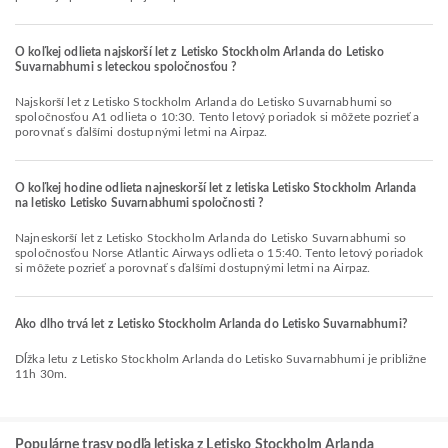
O koľkej odlieta najskorší let z Letisko Stockholm Arlanda do Letisko
Suvarnabhumi s leteckou spoločnosťou ?
Najskorší let z Letisko Stockholm Arlanda do Letisko Suvarnabhumi so
spoločnosťou A1 odlieta o 10:30. Tento letový poriadok si môžete pozrieť a
porovnať s ďalšími dostupnými letmi na Airpaz.
O koľkej hodine odlieta najneskorší let z letiska Letisko Stockholm Arlanda
na letisko Letisko Suvarnabhumi spoločnosti ?
Najneskorší let z Letisko Stockholm Arlanda do Letisko Suvarnabhumi so
spoločnosťou Norse Atlantic Airways odlieta o 15:40. Tento letový poriadok
si môžete pozrieť a porovnať s ďalšími dostupnými letmi na Airpaz.
Ako dlho trvá let z Letisko Stockholm Arlanda do Letisko Suvarnabhumi?
Dĺžka letu z Letisko Stockholm Arlanda do Letisko Suvarnabhumi je približne
11h 30m.
Populárne trasy podľa letiska z Letisko Stockholm Arlanda