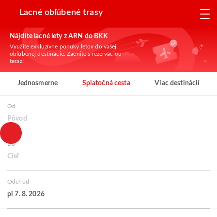
Lacné obľúbené trasy
Nájdite lacné lety z ARN do BKK
Využite exkluzívne ponuky letov do vašej
obľúbenej destinácie. Začnite s rezerváciou
teraz!
Jednosmerne
Spiatočná cesta
Viac destinácií
Od
Pôvod
Do
Cieľ
Odchod
pi 7. 8. 2026