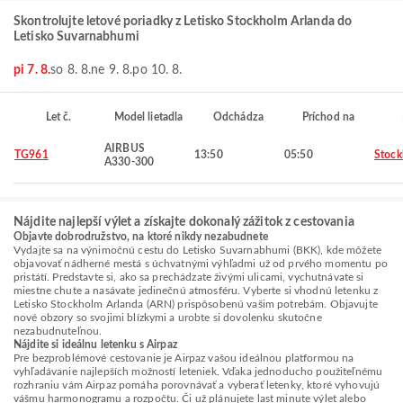
Skontrolujte letové poriadky z Letisko Stockholm Arlanda do
Letisko Suvarnabhumi
pi 7. 8.
so 8. 8.
ne 9. 8.
po 10. 8.
Let č.
Model lietadla
Odchádza
Príchod na
AIRBUS
TG961
13:50
05:50
Stoc
A330-300
Nájdite najlepší výlet a získajte dokonalý zážitok z cestovania
Objavte dobrodružstvo, na ktoré nikdy nezabudnete
Vydajte sa na výnimočnú cestu do Letisko Suvarnabhumi (BKK), kde môžete
objavovať nádherné mestá s úchvatnými výhľadmi už od prvého momentu po
pristátí. Predstavte si, ako sa prechádzate živými ulicami, vychutnávate si
miestne chute a nasávate jedinečnú atmosféru. Vyberte si vhodnú letenku z
Letisko Stockholm Arlanda (ARN) prispôsobenú vašim potrebám. Objavujte
nové obzory so svojimi blízkymi a urobte si dovolenku skutočne
nezabudnuteľnou.
Nájdite si ideálnu letenku s Airpaz
Pre bezproblémové cestovanie je Airpaz vašou ideálnou platformou na
vyhľadávanie najlepších možností leteniek. Vďaka jednoducho použiteľnému
rozhraniu vám Airpaz pomáha porovnávať a vyberať letenky, ktoré vyhovujú
vášmu harmonogramu a rozpočtu. Či už plánujete last minute výlet alebo