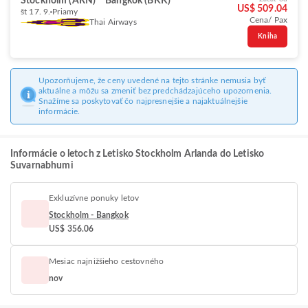
Stockholm (ARN)
Bangkok (BKK)
US$ 509.04
št 17. 9.
Priamy
Cena/ Pax
Thai Airways
Kniha
Upozorňujeme, že ceny uvedené na tejto stránke nemusia byť
aktuálne a môžu sa zmeniť bez predchádzajúceho upozornenia.
Snažíme sa poskytovať čo najpresnejšie a najaktuálnejšie
informácie.
Informácie o letoch z Letisko Stockholm Arlanda do Letisko
Suvarnabhumi
Exkluzívne ponuky letov
Stockholm - Bangkok
US$ 356.06
Mesiac najnižšieho cestovného
nov