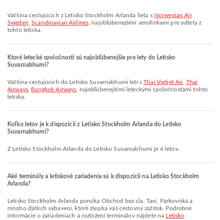
Väčšina cestujúcich z Letisko Stockholm Arlanda lieta s
Norwegian Air
Sweden
,
Scandinavian Airlines
, najobľúbenejšími aerolinkami pre odlety z
tohto letiska.
Ktoré letecké spoločnosti sú najobľúbenejšie pre lety do Letisko
Suvarnabhumi?
Väčšina cestujúcich do Letisko Suvarnabhumi letí s
Thai Vietjet Air
,
Thai
Airways
,
Bangkok Airways
, najobľúbenejšími leteckými spoločnosťami tohto
letiska.
Koľko letov je k dispozícii z Letisko Stockholm Arlanda do Letisko
Suvarnabhumi?
Z Letisko Stockholm Arlanda do Letisko Suvarnabhumi je 6 letov.
Aké terminály a letiskové zariadenia sú k dispozícii na Letisko Stockholm
Arlanda?
Letisko Stockholm Arlanda ponúka Obchod bez cla, Taxi, Parkoviská a
mnoho ďalších vybavení, ktoré zlepšia váš cestovný zážitok. Podrobné
informácie o zariadeniach a rozložení terminálov nájdete na
Letisko